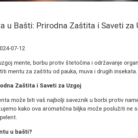
 u Bašti: Prirodna Zaštita i Saveti za
024-07-12
 uzgoj mente, borbu protiv štetočina i održavanje orga
titi mentu za zaštitu od pauka, muva i drugih insekata.
rodna Zaštita i Saveti za Uzgoj
enta može biti vaš najbolji saveznik u borbi protiv nam
žujemo kako ova aromatična biljka može poslužiti ne 
epelent.
ntu u bašti?