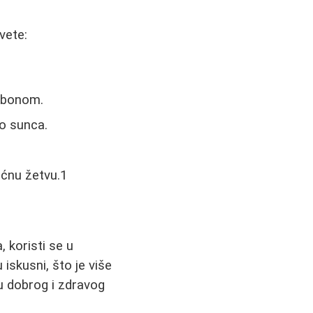
vete:
arbonom.
no sunca.
ećnu žetvu.1
, koristi se u
iskusni, što je više
ku dobrog i zdravog