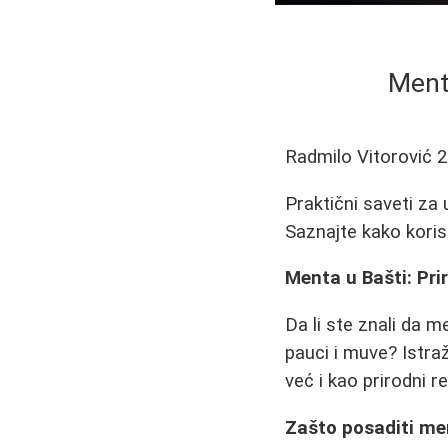
Menta
Radmilo Vitorović
2
Praktični saveti za
Saznajte kako koris
Menta u Bašti: Pri
Da li ste znali da m
pauci i muve? Istra
već i kao prirodni r
Zašto posaditi me