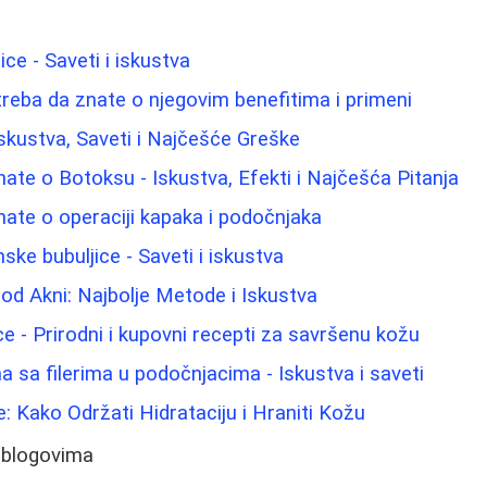
ice - Saveti i iskustva
treba da znate o njegovim benefitima i primeni
: Iskustva, Saveti i Najčešće Greške
nate o Botoksu - Iskustva, Efekti i Najčešća Pitanja
nate o operaciji kapaka i podočnjaka
ke bubuljice - Saveti i iskustva
 od Akni: Najbolje Metode i Iskustva
lice - Prirodni i kupovni recepti za savršenu kožu
 sa filerima u podočnjacima - Iskustva i saveti
 Kako Održati Hidrataciju i Hraniti Kožu
 blogovima