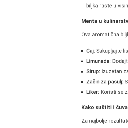
biljka raste u visi
Menta u kulinarstv
Ova aromatična bilj
Čaj:
Sakupljajte li
Limunada:
Dodajte
Sirup:
Izuzetan za
Začin za pasulj:
Sp
Liker:
Koristi se z
Kako suštiti i čuv
Za najbolje rezultat