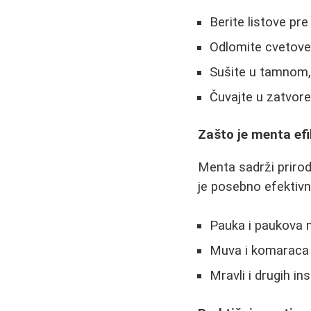
Berite listove pre
Odlomite cvetove (
Sušite u tamnom,
Čuvajte u zatvore
Zašto je menta efi
Menta sadrži prirod
je posebno efektivn
Pauka i paukova
Muva i komaraca
Mravli i drugih in