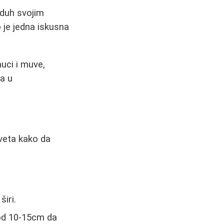
zduh svojim
 je jedna iskusna
uci i muve,
ka u
aveta kako da
širi.
od 10-15cm da