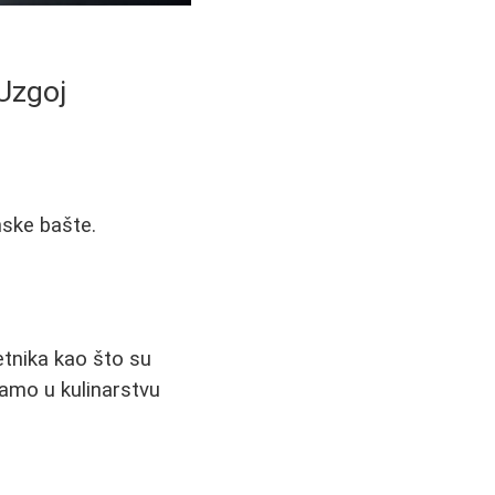
 Uzgoj
nske bašte.
etnika kao što su
samo u kulinarstvu