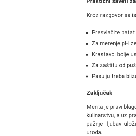
Praktični saveti z
Kroz razgovor sa is
Presvlačite batat 
Za merenje pH zem
Krastavci bolje u
Za zaštitu od puž
Pasulju treba bli
Zaključak
Menta je pravi blago
kulinarstvu, a uz pr
pažnje i ljubavi ulo
uroda.