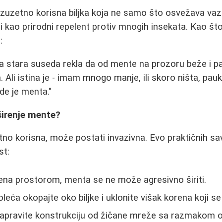
izuzetno korisna biljka koja ne samo što osvežava va
i kao prirodni repelent protiv mnogih insekata. Kao što
:
na stara suseda rekla da od mente na prozoru beže i pa
 Ali istina je - imam mnogo manje, ili skoro ništa, pau
de je menta."
širenje mente?
tno korisna, može postati invazivna. Evo praktičnih s
st:
na prostorom, menta se ne može agresivno širiti.
eća okopajte oko biljke i uklonite višak korena koji se 
pravite konstrukciju od žičane mreže sa razmakom 