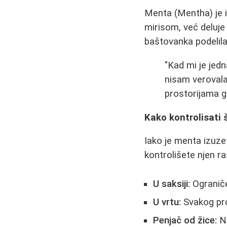
Menta (Mentha) je 
mirisom, već deluje 
baštovanka podelila
"Kad mi je jed
nisam verovala.
prostorijama g
Kako kontrolisati 
Iako je menta izuze
kontrolišete njen ra
U saksiji:
Ograniče
U vrtu:
Svakog prol
Penjač od žice:
Na