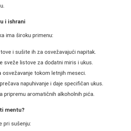
nu.
u i ishrani
ka ima široku primenu:
stove i sušite ih za osvežavajući napitak.
 sveže listove za dodatni miris i ukus.
 osvežavanje tokom letnjih meseci.
rečava napuhivanje i daje specifičan ukus.
a pripremu aromatičnih alkoholnih pića.
ati mentu?
e pri sušenju: