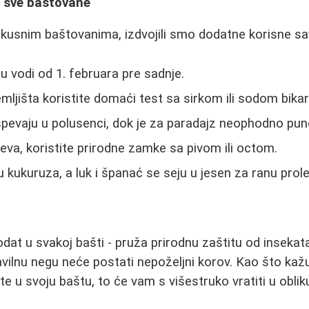
a sve baštovane
kusnim baštovanima, izdvojili smo dodatne korisne sa
u vodi od 1. februara pre sadnje.
ljišta koristite domaći test sa sirkom ili sodom bik
spevaju u polusenci, dok je za paradajz neophodno pu
eva, koristite prirodne zamke sa pivom ili octom.
zu kukuruza, a luk i španać se seju u jesen za ranu prol
dat u svakoj bašti - pruža prirodnu zaštitu od insekata
avilnu negu neće postati nepoželjni korov. Kao što kažu 
žite u svoju baštu, to će vam s višestruko vratiti u obli