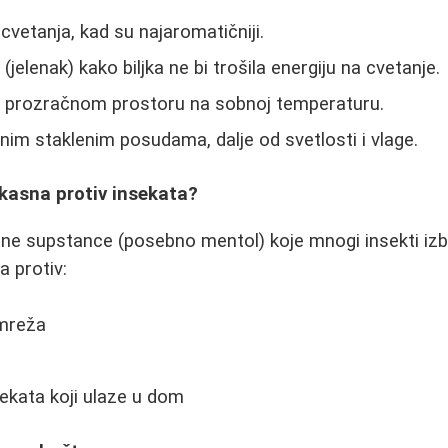
 cvetanja, kad su najaromatičniji.
jelenak) kako biljka ne bi trošila energiju na cvetanje.
 prozračnom prostoru na sobnoj temperaturu.
nim staklenim posudama, dalje od svetlosti i vlage.
kasna protiv insekata?
ne supstance (posebno mentol) koje mnogi insekti izbe
a protiv:
 mreža
sekata koji ulaze u dom