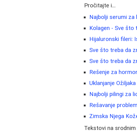
Pročitajte i...
Najbolji serumi za l
Kolagen - Sve što 
Hijaluronski fileri
Sve što treba da z
Sve što treba da z
Rešenje za hormons
Uklanjanje Ožiljaka
Najbolji pilingi za 
Rešavanje problema
Zimska Njega Kože:
Tekstovi na srodnim