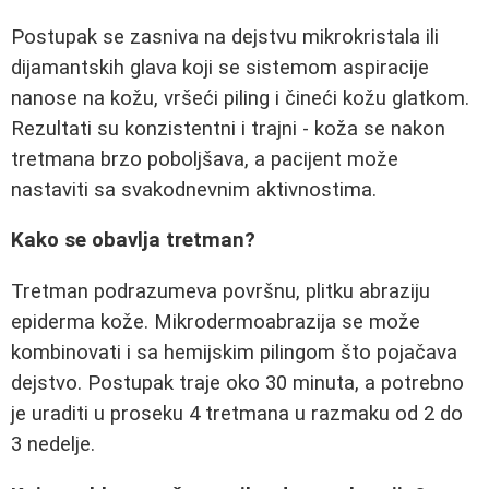
Postupak se zasniva na dejstvu mikrokristala ili
dijamantskih glava koji se sistemom aspiracije
nanose na kožu, vršeći piling i čineći kožu glatkom.
Rezultati su konzistentni i trajni - koža se nakon
tretmana brzo poboljšava, a pacijent može
nastaviti sa svakodnevnim aktivnostima.
Kako se obavlja tretman?
Tretman podrazumeva površnu, plitku abraziju
epiderma kože. Mikrodermoabrazija se može
kombinovati i sa hemijskim pilingom što pojačava
dejstvo. Postupak traje oko 30 minuta, a potrebno
je uraditi u proseku 4 tretmana u razmaku od 2 do
3 nedelje.