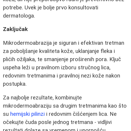
potrebe. Uvek je bolje prvo konsultovati
dermatologa.
Zaključak
Mikrodermoabrazija je siguran i efektivan tretman
za poboljšanje kvaliteta kože, uklanjanje fleka i
plićih ožiljaka, te smanjenje proširenih pora. Ključ
uspeha leži u pravilnom izboru stručnog lica,
redovnim tretmanima i pravilnoj nezi kože nakon
postupka.
Za najbolje rezultate, kombinujte
mikrodermoabraziju sa drugim tretmanima kao što
su
hemijski pilinzi
i redovnim čišćenjem lica. Ne
očekujte čuda posle jednog tretmana - vidljivi
rezultati dolaze sa vremenom i upornošću.