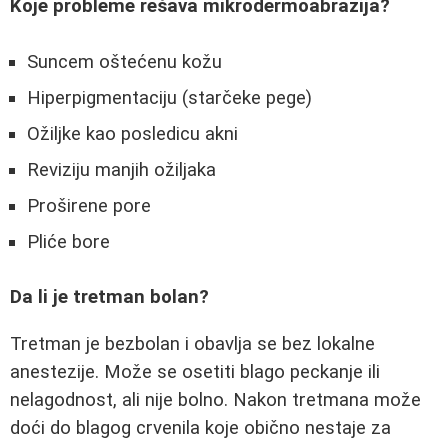
Koje probleme rešava mikrodermoabrazija?
Suncem oštećenu kožu
Hiperpigmentaciju (starčeke pege)
Ožiljke kao posledicu akni
Reviziju manjih ožiljaka
Proširene pore
Pliće bore
Da li je tretman bolan?
Tretman je bezbolan i obavlja se bez lokalne
anestezije. Može se osetiti blago peckanje ili
nelagodnost, ali nije bolno. Nakon tretmana može
doći do blagog crvenila koje obično nestaje za