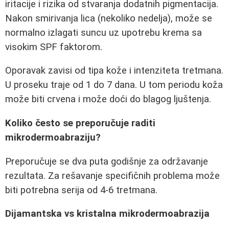
iritacije i rizika od stvaranja dodatnih pigmentacija.
Nakon smirivanja lica (nekoliko nedelja), može se
normalno izlagati suncu uz upotrebu krema sa
visokim SPF faktorom.
Oporavak zavisi od tipa kože i intenziteta tretmana.
U proseku traje od 1 do 7 dana. U tom periodu koža
može biti crvena i može doći do blagog ljuštenja.
Koliko često se preporučuje raditi
mikrodermoabraziju?
Preporučuje se dva puta godišnje za održavanje
rezultata. Za rešavanje specifičnih problema može
biti potrebna serija od 4-6 tretmana.
Dijamantska vs kristalna mikrodermoabrazija