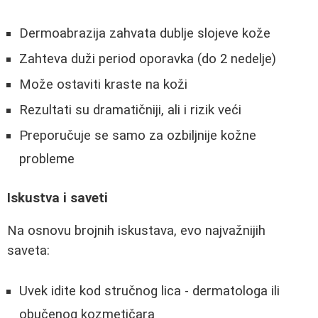
Dermoabrazija zahvata dublje slojeve kože
Zahteva duži period oporavka (do 2 nedelje)
Može ostaviti kraste na koži
Rezultati su dramatičniji, ali i rizik veći
Preporučuje se samo za ozbiljnije kožne
probleme
Iskustva i saveti
Na osnovu brojnih iskustava, evo najvažnijih
saveta:
Uvek idite kod stručnog lica - dermatologa ili
obučenog kozmetičara