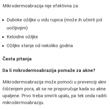
Mikrodermoabrazija nije efektivna za:
Duboke ožiljke u vidu rupica (može ih učiniti još
uočljivijim)
Keloidne ožiljke
Ožiljke starije od nekoliko godina
Česta pitanja
Da li mikrodermoabrazija pomaže za akne?
Mikrodermoabrazija može pomoći u prevenciji akni
čišćenjem pora, ali se ne preporučuje kada su akne
upaljene. Prvo treba smiriti upalu, pa tek onda raditi
mikrodermoabraziju.