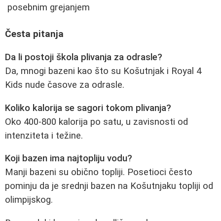
posebnim grejanjem
Česta pitanja
Da li postoji škola plivanja za odrasle?
Da, mnogi bazeni kao što su Košutnjak i Royal 4
Kids nude časove za odrasle.
Koliko kalorija se sagori tokom plivanja?
Oko 400-800 kalorija po satu, u zavisnosti od
intenziteta i težine.
Koji bazen ima najtopliju vodu?
Manji bazeni su obično topliji. Posetioci često
pominju da je srednji bazen na Košutnjaku topliji od
olimpijskog.