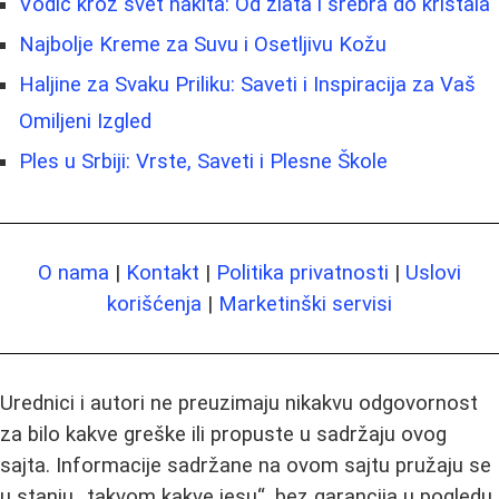
Vodič kroz svet nakita: Od zlata i srebra do kristala
Najbolje Kreme za Suvu i Osetljivu Kožu
Haljine za Svaku Priliku: Saveti i Inspiracija za Vaš
Omiljeni Izgled
Ples u Srbiji: Vrste, Saveti i Plesne Škole
O nama
|
Kontakt
|
Politika privatnosti
|
Uslovi
korišćenja
|
Marketinški servisi
Urednici i autori ne preuzimaju nikakvu odgovornost
za bilo kakve greške ili propuste u sadržaju ovog
sajta. Informacije sadržane na ovom sajtu pružaju se
u stanju „takvom kakve jesu“, bez garancija u pogledu