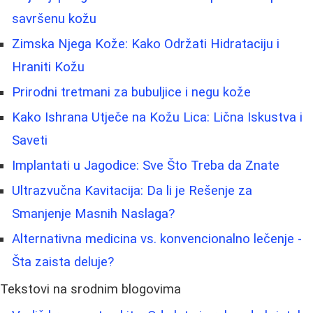
savršenu kožu
Zimska Njega Kože: Kako Održati Hidrataciju i
Hraniti Kožu
Prirodni tretmani za bubuljice i negu kože
Kako Ishrana Utječe na Kožu Lica: Lična Iskustva i
Saveti
Implantati u Jagodice: Sve Što Treba da Znate
Ultrazvučna Kavitacija: Da li je Rešenje za
Smanjenje Masnih Naslaga?
Alternativna medicina vs. konvencionalno lečenje -
Šta zaista deluje?
Tekstovi na srodnim blogovima