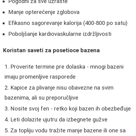
Pogodni za sve uzraste
Manje opterećenje zglobova
Efikasno sagorevanje kalorija (400-800 po satu)
Poboljšanje kardiovaskularne izdržljivosti
Koristan saveti za posetioce bazena
Proverite termine pre dolaska - mnogi bazeni
imaju promenljive rasporede
Kapice za plivanje nisu obavezne na svim
bazenima, ali su preporučljive
Nosite svoj fen - retko koji bazen ih obezbeđuje
Leti dolazite ujutru da izbegnete gužve
Za topliju vodu tražite manje bazene ili one sa