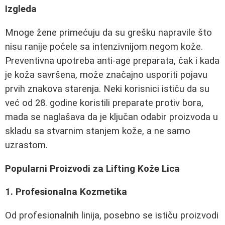
Izgleda
Mnoge žene primećuju da su grešku napravile što
nisu ranije počele sa intenzivnijom negom kože.
Preventivna upotreba anti-age preparata, čak i kada
je koža savršena, može značajno usporiti pojavu
prvih znakova starenja. Neki korisnici ističu da su
već od 28. godine koristili preparate protiv bora,
mada se naglašava da je ključan odabir proizvoda u
skladu sa stvarnim stanjem kože, a ne samo
uzrastom.
Popularni Proizvodi za Lifting Kože Lica
1. Profesionalna Kozmetika
Od profesionalnih linija, posebno se ističu proizvodi