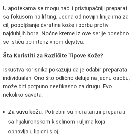
U apotekama se mogu naći i pristupačniji preparati
sa fokusom na lifting. Jedna od novijih linija ima za
cilj poboljšanje čvrstine kože i borbu protiv
najdubljih bora. Noćne kreme iz ove serije posebno
se ističu po intenzivnom dejstvu.
Šta Koristiti za Različite Tipove Kože?
Iskustva korisnika pokazuju da je odabir preparata
individualan. Ono što odlično deluje na jednu osobu,
može biti potpuno neefikasno za drugu. Evo
nekoliko saveta:
Za suvu kožu:
Potrebni su hidratantni preparati
sa hijaluronskom kiselinom i uljima koja
obnavljaju lipidni sloj.