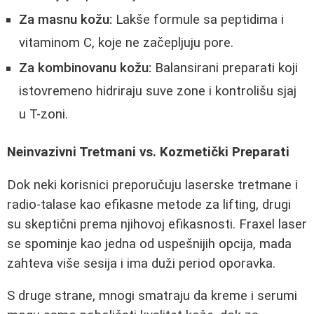
Za masnu kožu:
Lakše formule sa peptidima i
vitaminom C, koje ne začepljuju pore.
Za kombinovanu kožu:
Balansirani preparati koji
istovremeno hidriraju suve zone i kontrolišu sjaj
u T-zoni.
Neinvazivni Tretmani vs. Kozmetički Preparati
Dok neki korisnici preporučuju laserske tretmane i
radio-talase kao efikasne metode za lifting, drugi
su skeptični prema njihovoj efikasnosti. Fraxel laser
se spominje kao jedna od uspešnijih opcija, mada
zahteva više sesija i ima duži period oporavka.
S druge strane, mnogi smatraju da kreme i serumi