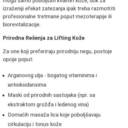
mogu samo poboljšati kvalitet kože, dok za
izraženiji efekat zatezanja ipak treba razmotriti
profesionalne tretmane poput mezoterapije ili
biorevitalizacije.
Prirodna Rešenja za Lifting Kože
Za one koji preferiraju prirodniju negu, postoje
opcije poput:
Arganovog ulja - bogatog vitaminima i
antioksidansima
Maski od prirodnih sastojaka (npr. sa
ekstraktom grožđa i ledenog vina)
Domaćih masaža lica koje poboljšavaju
cirkulaciju i tonus kože