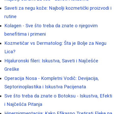
Saveti za negu kože: Najbolji kozmetički proizvodi i
rutine
Kolagen - Sve što treba da znate o njegovim
benefitima i primeni
Kozmetičar vs Dermatolog: Šta je Bolje za Negu
Lica?
Hijaluronski fileri: Iskustva, Saveti i Najčešće
Greške
Operacija Nosa - Kompletni Vodič: Devijacija,
Septorinoplastika i Iskustva Pacijenata
Sve što treba da znate o Botoksu - Iskustva, Efekti
i Najčešća Pitanja
Hiperpigmentacija: Kako Efikasno Tretirati Fleke na