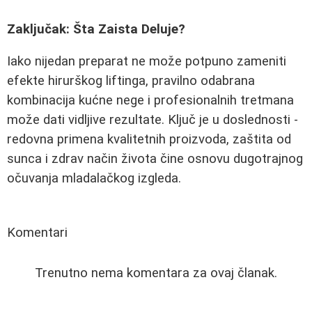
Zaključak: Šta Zaista Deluje?
Iako nijedan preparat ne može potpuno zameniti
efekte hirurškog liftinga, pravilno odabrana
kombinacija kućne nege i profesionalnih tretmana
može dati vidljive rezultate. Ključ je u doslednosti -
redovna primena kvalitetnih proizvoda, zaštita od
sunca i zdrav način života čine osnovu dugotrajnog
očuvanja mladalačkog izgleda.
Komentari
Trenutno nema komentara za ovaj članak.