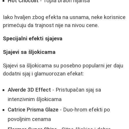
Hot Chocolit
- Topla braon nijansa
Iako hvaljen zbog efekta na usnama, neke korisnice
primećuju da trajnost nije na nivou cene.
Specijalni efekti sjajeva
Sjajevi sa šljokicama
Sjajevi sa šljokicama su posebno popularni jer daju
dodatni sjaj i glamuorozan efekat:
Alverde 3D Effect
- Pristupačan sjaj sa
intenzivnim šljokicama
Catrice Prisma Glaze
- Duo-hrom efekti po
povoljnim cenama