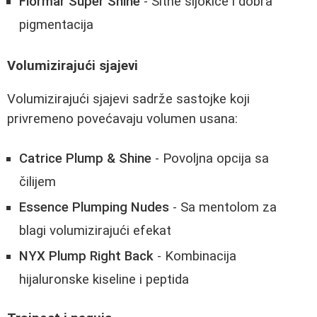
Flormar Super Shine
- Sitne šljokice i dobra
pigmentacija
Volumizirajući sjajevi
Volumizirajući sjajevi sadrže sastojke koji
privremeno povećavaju volumen usana:
Catrice Plump & Shine
- Povoljna opcija sa
čilijem
Essence Plumping Nudes
- Sa mentolom za
blagi volumizirajući efekat
NYX Plump Right Back
- Kombinacija
hijaluronske kiseline i peptida