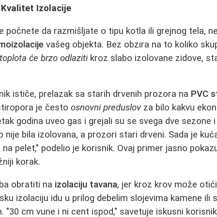
Kvalitet Izolacije
 počnete da razmišljate o tipu kotla ili grejnog tela, 
moizolacije
vašeg objekta. Bez obzira na to koliko sk
toplota će brzo odlaziti
kroz slabo izolovane zidove, sta
nik ističe, prelazak sa starih drvenih prozora na
PVC st
tiropora je često
osnovni preduslov
za bilo kakvu eko
tak godina uveo gas i grejali su se svega dve sezone i 
nije bila izolovana, a prozori stari drveni. Sada je ku
e na pelet," podelio je korisnik. Ovaj primer jasno pokaz
žniji korak.
ba obratiti na
izolaciju tavana
, jer kroz krov može otić
ku izolaciju idu u prilog debelim slojevima kamene ili 
"30 cm vune i ni cent ispod," savetuje iskusni korisnik