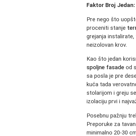
Faktor Broj Jedan: 
Pre nego što uopšte
proceniti stanje
ter
grejanja instalirate,
neizolovan krov.
Kao što jedan koris
spoljne fasade
od s
sa posla je pre dese
kuća tada verovatno 
stolarijom i greju s
izolaciju prvi i najva
Posebnu pažnju tre
Preporuke za tavans
minimalno 20-30 cm. 