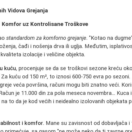
nih Vidova Grejanja
s: Komfor uz Kontrolisane Troškove
rao
standardom za komforno grejanje
. "Kotao na dugme
enja, čađi i nošenja drva ili uglja. Međutim, isplativo
valiteta izolacije i veličine objekta.
nu kuću
, procenjuje se da se troškovi sezone kreću ok
. Za kuću od 150 m², to iznosi 600-750 evra po sezoni.
 se greje veća površina, računi mogu biti znatno veći. K
Račun je 11.000 din za pola meseca novembra... Kuca 
 na to da je kod većih i neidealno izolovanih objekata 
tabilnost i komfor
. Mane su zavisnost od dobavljača i 
ko primećuje, sa gasom "ne može neko da ti zavrne grej