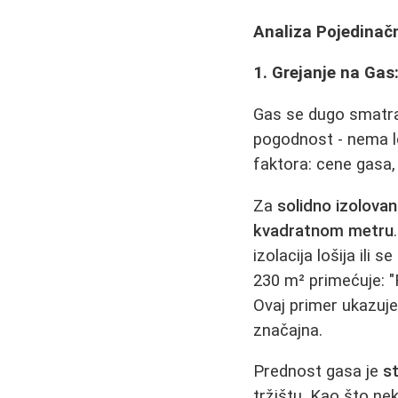
Analiza Pojedinač
1. Grejanje na Ga
Gas se dugo smat
pogodnost - nema lož
faktora: cene gasa, k
Za
solidno izolova
kvadratnom metru
izolacija lošija ili
230 m² primećuje: "
Ovaj primer ukazuje
značajna.
Prednost gasa je
s
tržištu. Kao što ne