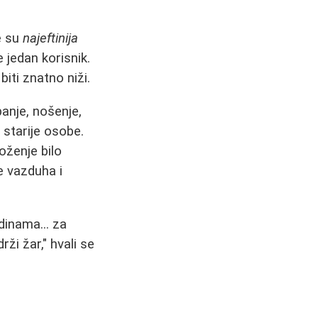
e su
najeftinija
e jedan korisnik.
iti znatno niži.
panje, nošenje,
 starije osobe.
oženje bilo
e vazduha i
dinama... za
rži žar," hvali se