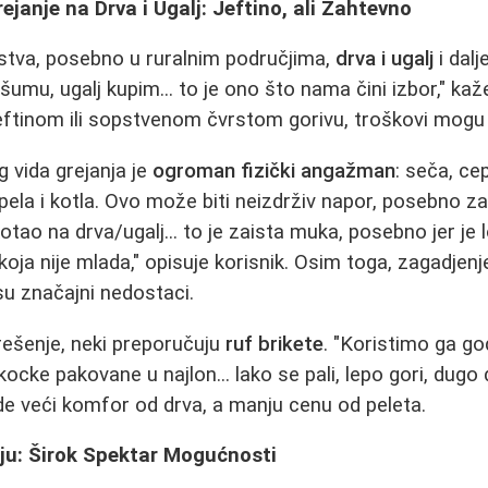
ejanje na Drva i Ugalj: Jeftino, ali Zahtevno
tva, posebno u ruralnim područjima,
drva i ugalj
i dalj
šumu, ugalj kupim... to je ono što nama čini izbor," kaž
eftinom ili sopstvenom čvrstom gorivu, troškovi mogu b
 vida grejanja je
ogroman fizički angažman
: seča, ce
pela i kotla. Ovo može biti neizdrživ napor, posebno za
otao na drva/ugalj... to je zaista muka, posebno jer je l
ja nije mlada," opisuje korisnik. Osim toga, zagadjenj
su značajni nedostaci.
šenje, neki preporučuju
ruf brikete
. "Koristimo ga go
kocke pakovane u najlon... lako se pali, lepo gori, dugo d
ude veći komfor od drva, a manju cenu od peleta.
uju: Širok Spektar Mogućnosti