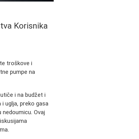
stva Korisnika
te troškove i
plotne pumpe na
utiče i na budžet i
 i uglja, preko gasa
 u nedoumicu. Ovaj
diskusijama
ama.