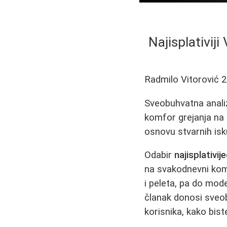
Najisplativij
Radmilo Vitorović
2
Sveobuhvatna analiza
komfor grejanja na g
osnovu stvarnih isk
Odabir
najisplativij
na svakodnevni komfo
i peleta, pa do mod
članak donosi sveo
korisnika, kako bis