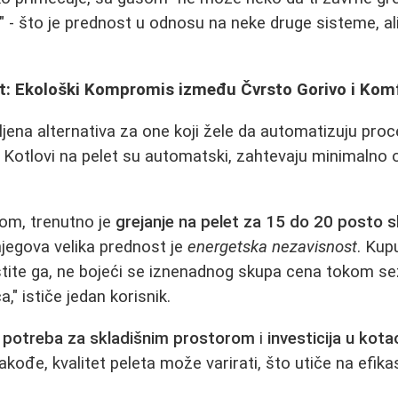
" - što je prednost u odnosu na neke druge sisteme, a
let: Ekološki Kompromis između Čvrsto Gorivo i Kom
ljena alternativa za one koji žele da automatizuju proc
. Kotlovi na pelet su automatski, zahtevaju minimalno o
om, trenutno je
grejanje na pelet za 15 do 20 posto s
jegova velika prednost je
energetska nezavisnost
. Kup
dištite ga, ne bojeći se iznenadnog skupa cena tokom s
a," ističe jedan korisnik.
u
potreba za skladišnim prostorom
i
investicija u kota
akođe, kvalitet peleta može varirati, što utiče na efik