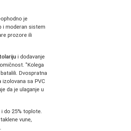
neophodno je
up i moderan sistem
re prozore ili
olariju
i dodavanje
nomičnost. "Kolega
batalili. Dvospratna
ća izolovana sa PVC
uje da je ulaganje u
i i do 25% toplote.
staklene vune,
.