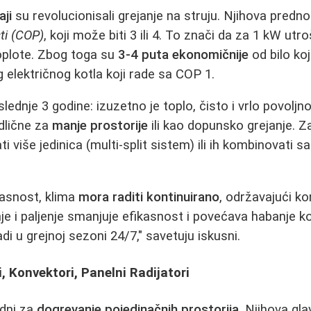
aji
su revolucionisali grejanje na struju. Njihova predno
sti (COP)
, koji može biti 3 ili 4. To znači da za 1 kW utr
oplote. Zbog toga su
3-4 puta ekonomičnije
od bilo koj
og električnog kotla koji rade sa COP 1.
slednje 3 godine: izuzetno je toplo, čisto i vrlo povoljn
odlične za
manje prostorije
ili kao dopunsko grejanje. Za
ati više jedinica (multi-split sistem) ili ih kombinovati 
asnost, klima
mora raditi kontinuirano
, održavajući k
e i paljenje smanjuje efikasnost i povećava habanje 
adi u grejnoj sezoni 24/7," savetuju iskusni.
, Konvektori, Panelni Radijatori
odni za
dogrevanje pojedinačnih prostorija
. Njihova gl