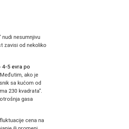
" nudi nesumnjivu
st zavisi od nekoliko
o
4-5 evra po
 Međutim, ako je
orisnik sa kućom od
ima 230 kvadrata".
potrošnja gasa
fluktuacije cena na
anje ili promeni