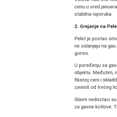
cenu u sred januara
stabilna isporuka.
2. Grejanje na Pe
Pelet je postao omi
ne oslanjaju na gas
gorivo.
U poređenju sa gas
objektu. Međutim, n
fiksnoj ceni i skla
zavisiš od trećeg lic
Glavni nedostaci s
za gasne kotlove. T