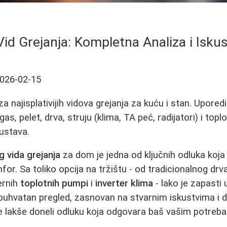
i Vid Grejanja: Kompletna Analiza i Isku
026-02-15
 najisplativijih vidova grejanja za kuću i stan. Uporedi
as, pelet, drva, struju (klima, TA peć, radijatori) i to
ustava.
eg vida grejanja
za dom je jedna od ključnih odluka koja 
r. Sa toliko opcija na tržištu - od tradicionalnog drva
ernih
toplotnih pumpi
i
inverter klima
- lako je zapasti
buhvatan pregled, zasnovan na stvarnim iskustvima i 
te lakše doneli odluku koja odgovara baš vašim potreb