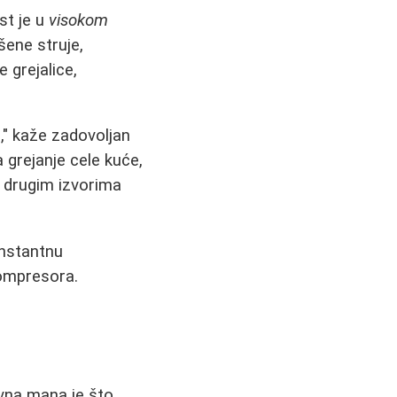
st je u
visokom
ošene struje,
e grejalice,
o," kaže zadovoljan
 grejanje cele kuće,
sa drugim izvorima
onstantnu
kompresora.
avna mana je što