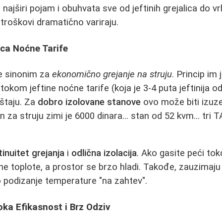
e najširi pojam i obuhvata sve od jeftinih grejalica do 
i troškovi dramatično variraju.
jica Noćne Tarife
e sinonim za
ekonomično grejanje na struju
. Princip im
tokom jeftine noćne tarife (koja je 3-4 puta jeftinija 
štaju. Za
dobro izolovane stanove
ovo može biti izuze
 za struju zimi je 6000 dinara... stan od 52 kvm... tri T
inuitet grejanja
i
odlična izolacija
. Ako gasite peći to
e toplote, a prostor se brzo hladi. Takođe, zauzimaju
o podizanje temperature "na zahtev".
oka Efikasnost i Brz Odziv