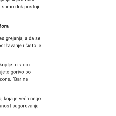
li samo dok postoji
fora
es grejanja, a da se
državanje i čisto je
kuplje
u istom
ujete gorivo po
ezone. "Bar ne
o
, koja je veća nego
asnost sagorevanja.