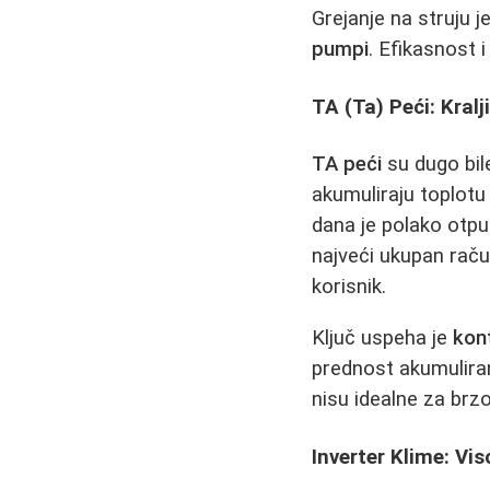
Grejanje na struju j
pumpi
. Efikasnost 
TA (Ta) Peći: Kral
TA peći
su dugo bil
akumuliraju toplotu 
dana je polako otpu
najveći ukupan račun
korisnik.
Ključ uspeha je
kont
prednost akumuliran
nisu idealne za brz
Inverter Klime: Vis