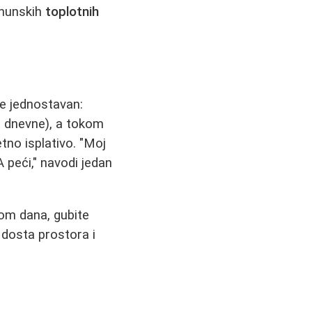
vrhunskih
toplotnih
 je jednostavan:
od dnevne), a tokom
tno isplativo. "Moj
A peći," navodi jedan
kom dana, gubite
 dosta prostora i