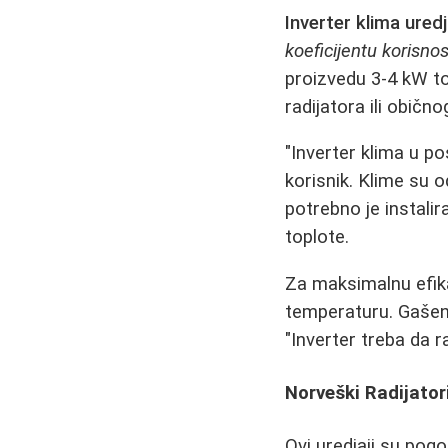
Inverter klima uredj
koeficijentu korisno
proizvedu 3-4 kW t
radijatora ili običn
"Inverter klima u po
korisnik. Klime su 
potrebno je instalir
toplote.
Za maksimalnu efik
temperaturu. Gašenj
"Inverter treba da r
Norveški Radijatori
Ovi uredjaji su pog