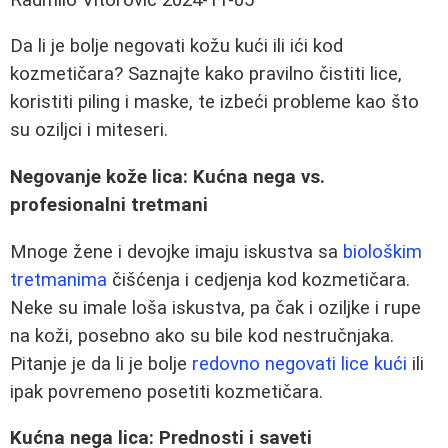
Da li je bolje negovati kožu kući ili ići kod
kozmetičara? Saznajte kako pravilno čistiti lice,
koristiti piling i maske, te izbeći probleme kao što
su oziljci i miteseri.
Negovanje kože lica: Kućna nega vs.
profesionalni tretmani
Mnoge žene i devojke imaju iskustva sa
biološkim
tretmanima
čišćenja i cedjenja kod kozmetičara.
Neke su imale loša iskustva, pa čak i oziljke i rupe
na koži, posebno ako su bile kod nestručnjaka.
Pitanje je da li je bolje
redovno negovati lice kući
ili
ipak povremeno posetiti kozmetičara.
Kućna nega lica: Prednosti i saveti