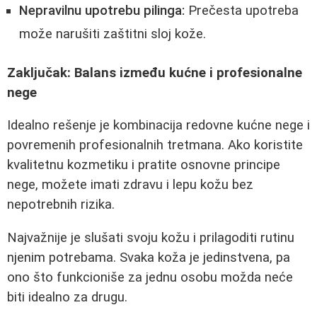
Nepravilnu upotrebu pilinga:
Prečesta upotreba
može narušiti zaštitni sloj kože.
Zaključak: Balans između kućne i profesionalne
nege
Idealno rešenje je kombinacija redovne kućne nege i
povremenih profesionalnih tretmana. Ako koristite
kvalitetnu kozmetiku i pratite osnovne principe
nege, možete imati zdravu i lepu kožu bez
nepotrebnih rizika.
Najvažnije je slušati svoju kožu i prilagoditi rutinu
njenim potrebama. Svaka koža je jedinstvena, pa
ono što funkcioniše za jednu osobu možda neće
biti idealno za drugu.