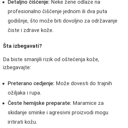
Detaljno čišćenje:
Neke žene odlaze na
profesionalno čišćenje jednom ili dva puta
godišnje, što može biti dovoljno za održavanje
čiste i zdrave kože.
Šta izbegavati?
Da biste smanjili rizik od oštećenja kože,
izbegavajte:
Preterano cedjenje:
Može dovesti do trajnih
ožiljaka i rupa.
Česte hemijske preparate:
Maramice za
skidanje sminke i agresivni proizvodi mogu
iritirati kožu.