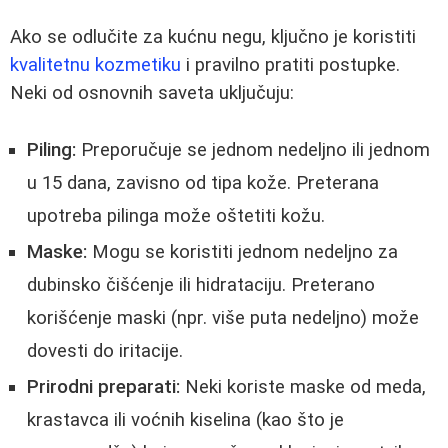
Ako se odlučite za kućnu negu, ključno je koristiti
kvalitetnu kozmetiku
i pravilno pratiti postupke.
Neki od osnovnih saveta uključuju:
Piling:
Preporučuje se jednom nedeljno ili jednom
u 15 dana, zavisno od tipa kože. Preterana
upotreba pilinga može oštetiti kožu.
Maske:
Mogu se koristiti jednom nedeljno za
dubinsko čišćenje ili hidrataciju. Preterano
korišćenje maski (npr. više puta nedeljno) može
dovesti do iritacije.
Prirodni preparati:
Neki koriste maske od meda,
krastavca ili voćnih kiselina (kao što je