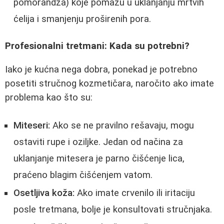
pomorandža) koje pomažu u uklanjanju mrtvih
ćelija i smanjenju proširenih pora.
Profesionalni tretmani: Kada su potrebni?
Iako je kućna nega dobra, ponekad je potrebno
posetiti stručnog kozmetičara, naročito ako imate
problema kao što su:
Miteseri:
Ako se ne pravilno rešavaju, mogu
ostaviti rupe i oziljke. Jedan od načina za
uklanjanje mitesera je parno čišćenje lica,
praćeno blagim čišćenjem vatom.
Osetljiva koža:
Ako imate crvenilo ili iritaciju
posle tretmana, bolje je konsultovati stručnjaka.