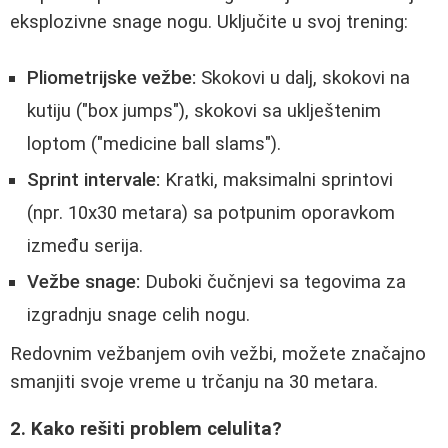
eksplozivne snage nogu. Uključite u svoj trening:
Pliometrijske vežbe:
Skokovi u dalj, skokovi na
kutiju ("box jumps"), skokovi sa uklještenim
loptom ("medicine ball slams").
Sprint intervale:
Kratki, maksimalni sprintovi
(npr. 10x30 metara) sa potpunim oporavkom
između serija.
Vežbe snage:
Duboki čučnjevi sa tegovima za
izgradnju snage celih nogu.
Redovnim vežbanjem ovih vežbi, možete značajno
smanjiti svoje vreme u trčanju na 30 metara.
2. Kako rešiti problem celulita?