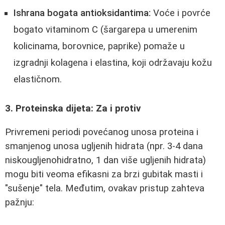
Ishrana bogata antioksidantima:
Voće i povrće
bogato vitaminom C (šargarepa u umerenim
kolicinama, borovnice, paprike) pomaže u
izgradnji kolagena i elastina, koji održavaju kožu
elastičnom.
3. Proteinska dijeta: Za i protiv
Privremeni periodi povećanog unosa proteina i
smanjenog unosa ugljenih hidrata (npr. 3-4 dana
niskougljenohidratno, 1 dan više ugljenih hidrata)
mogu biti veoma efikasni za brzi gubitak masti i
"sušenje" tela. Međutim, ovakav pristup zahteva
pažnju: