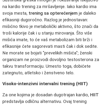
na kardio trening za mršavljenje. Iako kardio ima
svoja mesta,
trening sa opterećenjem
je daleko
efikasniji dugoročno. Razlog je jednostavan:
mišićno tkivo je metabolički aktivno, što znači da
troši kalorije čak i u stanju mirovanja. Što više
mišića imate, to će vaš metabolizam biti brži i
efikasnije ćete sagorevati masti čak i dok sedite.
Ne morate se bojati "prevelikih mišića"; ženski
organizam ne proizvodi dovoljno testosterona za
takvu transformaciju. Umesto toga, dobićete
zategnuto, atletsko i ženstveno telo.
Visoko-intenzivni intervalni trening (HIIT)
Za one kojima je dosadan dugotrajan kardio,
HIIT
predstavlja odličnu alternativu. Ovaj trening