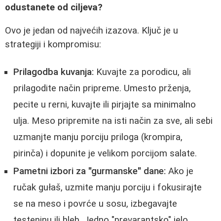
odustanete od ciljeva?
Ovo je jedan od najvećih izazova. Ključ je u
strategiji i kompromisu:
Prilagodba kuvanja:
Kuvajte za porodicu, ali
prilagodite način pripreme. Umesto prženja,
pecite u rerni, kuvajte ili pirjajte sa minimalno
ulja. Meso pripremite na isti način za sve, ali sebi
uzmanjte manju porciju priloga (krompira,
pirinča) i dopunite je velikom porcijom salate.
Pametni izbori za "gurmanske" dane:
Ako je
ručak gułaš, uzmite manju porciju i fokusirajte
se na meso i povrće u sosu, izbegavajte
testeninu ili hleb. Jedno "prevarantsko" jelo