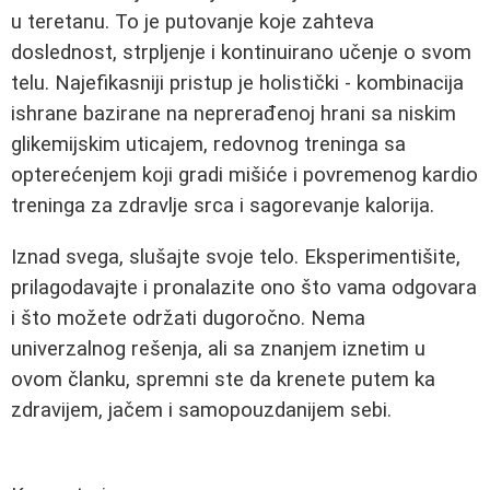
u teretanu. To je putovanje koje zahteva
doslednost, strpljenje i kontinuirano učenje o svom
telu. Najefikasniji pristup je holistički - kombinacija
ishrane bazirane na neprerađenoj hrani sa niskim
glikemijskim uticajem, redovnog treninga sa
opterećenjem koji gradi mišiće i povremenog kardio
treninga za zdravlje srca i sagorevanje kalorija.
Iznad svega, slušajte svoje telo. Eksperimentišite,
prilagodavajte i pronalazite ono što vama odgovara
i što možete održati dugoročno. Nema
univerzalnog rešenja, ali sa znanjem iznetim u
ovom članku, spremni ste da krenete putem ka
zdravijem, jačem i samopouzdanijem sebi.