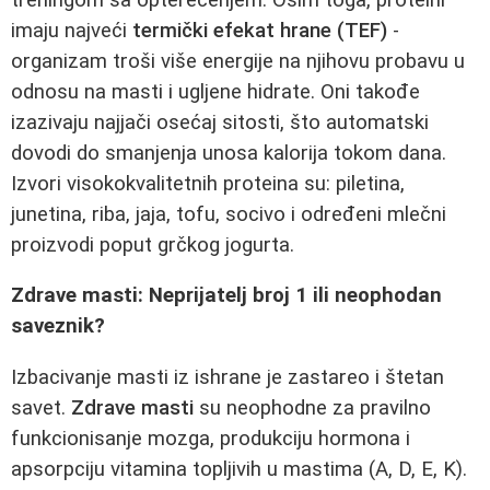
imaju najveći
termički efekat hrane (TEF)
-
organizam troši više energije na njihovu probavu u
odnosu na masti i ugljene hidrate. Oni takođe
izazivaju najjači osećaj sitosti, što automatski
dovodi do smanjenja unosa kalorija tokom dana.
Izvori visokokvalitetnih proteina su: piletina,
junetina, riba, jaja, tofu, socivo i određeni mlečni
proizvodi poput grčkog jogurta.
Zdrave masti: Neprijatelj broj 1 ili neophodan
saveznik?
Izbacivanje masti iz ishrane je zastareo i štetan
savet.
Zdrave masti
su neophodne za pravilno
funkcionisanje mozga, produkciju hormona i
apsorpciju vitamina topljivih u mastima (A, D, E, K).