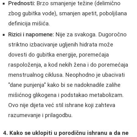
Prednosti:
Brzo smanjenje težine (delimično
zbog gubitka vode), smanjen apetit, poboljšana
definicija mišića.
Rizici i napomene:
Nije za svakoga. Dugoročno
striktno izbacivanje ugljenih hidrata može
dovesti do gubitka energije, poremećaja
raspoloženja, a kod nekih žena i do poremećaja
menstrualnog ciklusa. Neophodno je ubacivati
"dane punjenja" kako bi se nadoknadile zalihe
mišićnog glikogena i podstakao metabolizam.
Ovo nije dijeta već stil ishrane koji zahteva
razumevanje i prilagodbu.
4. Kako se uklopiti u porodičnu ishranu a da ne