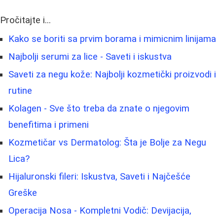
Pročitajte i...
Kako se boriti sa prvim borama i mimicnim linijama
Najbolji serumi za lice - Saveti i iskustva
Saveti za negu kože: Najbolji kozmetički proizvodi i
rutine
Kolagen - Sve što treba da znate o njegovim
benefitima i primeni
Kozmetičar vs Dermatolog: Šta je Bolje za Negu
Lica?
Hijaluronski fileri: Iskustva, Saveti i Najčešće
Greške
Operacija Nosa - Kompletni Vodič: Devijacija,