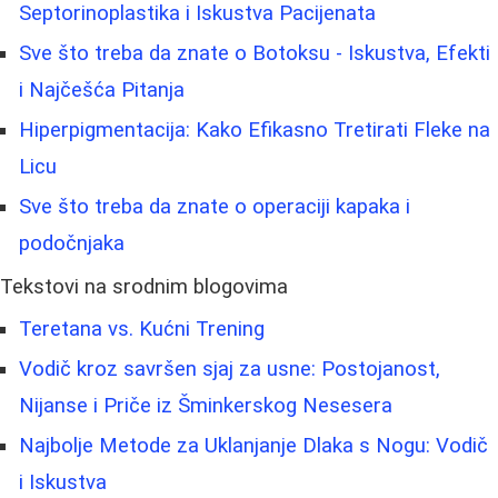
Septorinoplastika i Iskustva Pacijenata
Sve što treba da znate o Botoksu - Iskustva, Efekti
i Najčešća Pitanja
Hiperpigmentacija: Kako Efikasno Tretirati Fleke na
Licu
Sve što treba da znate o operaciji kapaka i
podočnjaka
Tekstovi na srodnim blogovima
Teretana vs. Kućni Trening
Vodič kroz savršen sjaj za usne: Postojanost,
Nijanse i Priče iz Šminkerskog Nesesera
Najbolje Metode za Uklanjanje Dlaka s Nogu: Vodič
i Iskustva