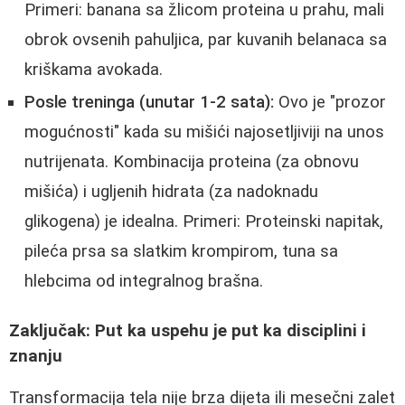
Primeri: banana sa žlicom proteina u prahu, mali
obrok ovsenih pahuljica, par kuvanih belanaca sa
kriškama avokada.
Posle treninga (unutar 1-2 sata):
Ovo je "prozor
mogućnosti" kada su mišići najosetljiviji na unos
nutrijenata. Kombinacija proteina (za obnovu
mišića) i ugljenih hidrata (za nadoknadu
glikogena) je idealna. Primeri: Proteinski napitak,
pileća prsa sa slatkim krompirom, tuna sa
hlebcima od integralnog brašna.
Zaključak: Put ka uspehu je put ka disciplini i
znanju
Transformacija tela nije brza dijeta ili mesečni zalet