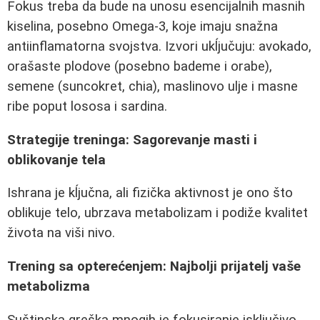
Fokus treba da bude na unosu esencijalnih masnih
kiselina, posebno Omega-3, koje imaju snažna
antiinflamatorna svojstva. Izvori ukĺjučuju: avokado,
orašaste plodove (posebno bademe i orabe),
semene (suncokret, chia), maslinovo ulje i masne
ribe poput lososa i sardina.
Strategije treninga: Sagorevanje masti i
oblikovanje tela
Ishrana je kĺjučna, ali fizička aktivnost je ono što
oblikuje telo, ubrzava metabolizam i podiže kvalitet
života na viši nivo.
Trening sa opterećenjem: Najbolji prijatelj vaše
metabolizma
Suštinska greška mnogih je fokusiranje isključivo