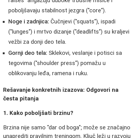
raises" angažuju duboke trbušne mišiće i
poboljšavaju stabilnost jezgra ("core").
Noge i zadnjica:
Čučnjevi ("squats"), ispadi
("lunges") i mrtvo dizanje ("deadlifts") su kraljevi
vežbi za donji deo tela.
Gornji deo tela:
Sklekovi, veslanje i potisci sa
tegovima ("shoulder press") pomažu u
oblikovanju leđa, ramena i ruku.
Rešavanje konkretnih izazova: Odgovori na
česta pitanja
1. Kako poboljšati brzinu?
Brzina nije samo "dar od boga"; može se značajno
unaprediti pravilnim treningom. Ključ leži u razvoju