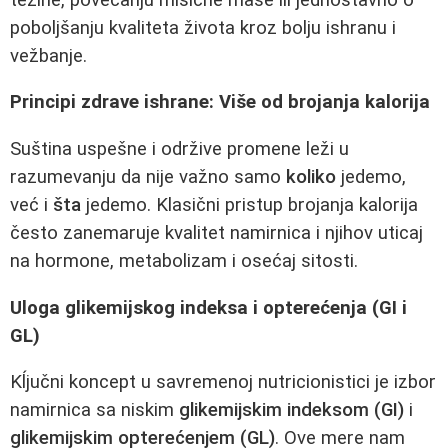
poboljšanju kvaliteta života kroz bolju ishranu i
vežbanje.
Principi zdrave ishrane: Više od brojanja kalorija
Suština uspešne i održive promene leži u
razumevanju da nije važno samo
koliko
jedemo,
već i
šta
jedemo. Klasični pristup brojanja kalorija
često zanemaruje kvalitet namirnica i njihov uticaj
na hormone, metabolizam i osećaj sitosti.
Uloga glikemijskog indeksa i opterećenja (GI i
GL)
Kĺjučni koncept u savremenoj nutricionistici je izbor
namirnica sa niskim
glikemijskim indeksom (GI)
i
glikemijskim opterećenjem (GL)
. Ove mere nam