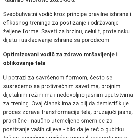
Sveobuhvatni vodič kroz principe pravilne ishrane i
efikasnog treninga za postizanje i održavanje
željene forme. Saveti za brzinu, celulit, proteinsku
dijetu i uskladivanje ishrane sa porodicom.
Optimizovani vodič za zdravo mršavljenje i
oblikovanje tela
U potrazi za savršenom formom, često se
susrećemo sa protivrečnim savetima, brojnim
dijetalnim režimima i nedovoljno jasnim uputstvima
za trening. Ovaj članak ima za cilj da demistifikuje
proces zdrave transformacije tela, pružajući jasne,
praktične i naučno utemeljene smernice za
postizanje vaših ciljeva - bilo da je reč o gubitku
težine, povećanju mišićne mase ili jednostavno o