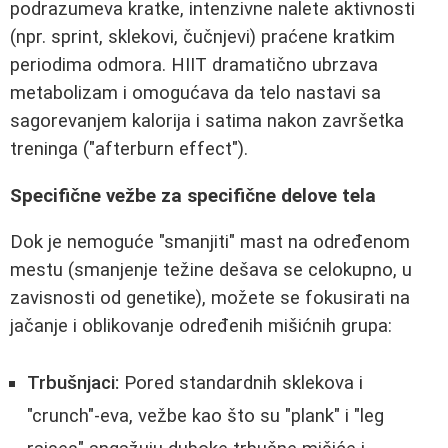
podrazumeva kratke, intenzivne nalete aktivnosti
(npr. sprint, sklekovi, čučnjevi) praćene kratkim
periodima odmora. HIIT dramatično ubrzava
metabolizam i omogućava da telo nastavi sa
sagorevanjem kalorija i satima nakon završetka
treninga ("afterburn effect").
Specifične vežbe za specifične delove tela
Dok je nemoguće "smanjiti" mast na određenom
mestu (smanjenje težine dešava se celokupno, u
zavisnosti od genetike), možete se fokusirati na
jačanje i oblikovanje određenih mišićnih grupa:
Trbušnjaci:
Pored standardnih sklekova i
"crunch"-eva, vežbe kao što su "plank" i "leg