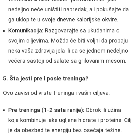
nedeljno neće uništiti napredak, ali pokušajte da
ga uklopite u svoje dnevne kalorijske okvire.
Komunikacija:
Razgovarajte sa ukućanima o
svojim ciljevima. Možda će biti voljni da probaju
neka vaša zdravija jela ili da se jednom nedeljno
večera sastoji od salate sa grilovanim mesom.
5. Šta jesti pre i posle treninga?
Ovo zavisi od vrste treninga i vaših ciljeva.
Pre treninga (1-2 sata ranije):
Obrok ili užina
koja kombinuje lake ugljene hidrate i proteine. Cilj
je da obezbedite energiju bez osećaja težine.