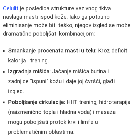
Celulit
je posledica strukture vezivnog tkiva i
naslaga masti ispod kože. Iako ga potpuno
eliminisanje može biti teško, njegov izgled se može
dramatično poboljšati kombinacijom:
Smankanje procenata masti u telu:
Kroz deficit
kalorija i trening.
Izgradnja mišića:
Jačanje mišića butina i
zadnjice "ispuni" kožu i daje joj čvršći, glađi
izgled.
Poboljšanje cirkulacije:
HIIT trening, hidroterapija
(naizmenično topla i hladna voda) i masaža
mogu poboljšati protok krvi i limfe u
problematičnim oblastima.