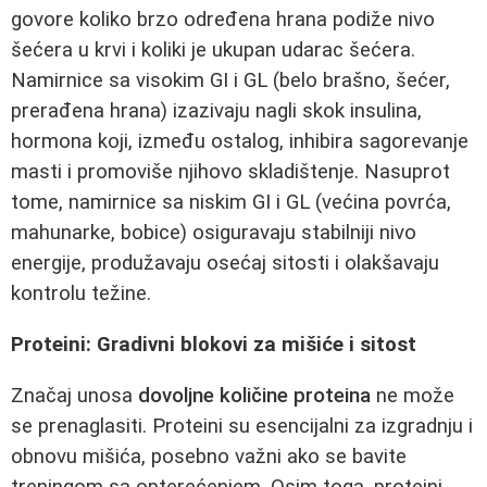
govore koliko brzo određena hrana podiže nivo
šećera u krvi i koliki je ukupan udarac šećera.
Namirnice sa visokim GI i GL (belo brašno, šećer,
prerađena hrana) izazivaju nagli skok insulina,
hormona koji, između ostalog, inhibira sagorevanje
masti i promoviše njihovo skladištenje. Nasuprot
tome, namirnice sa niskim GI i GL (većina povrća,
mahunarke, bobice) osiguravaju stabilniji nivo
energije, produžavaju osećaj sitosti i olakšavaju
kontrolu težine.
Proteini: Gradivni blokovi za mišiće i sitost
Značaj unosa
dovoljne količine proteina
ne može
se prenaglasiti. Proteini su esencijalni za izgradnju i
obnovu mišića, posebno važni ako se bavite
treningom sa opterećenjem. Osim toga, proteini