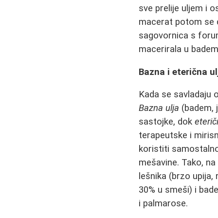
sve prelije uljem i
macerat potom se d
sagovornica s foruma
macerirala u bademov
Bazna i eterična u
Kada se savladaju o
Bazna ulja
(badem, j
sastojke, dok
eterič
terapeutske i miris
koristiti samostaln
mešavine. Tako, na
lešnika (brzo upija,
30% u smeši) i badem
i palmarose.