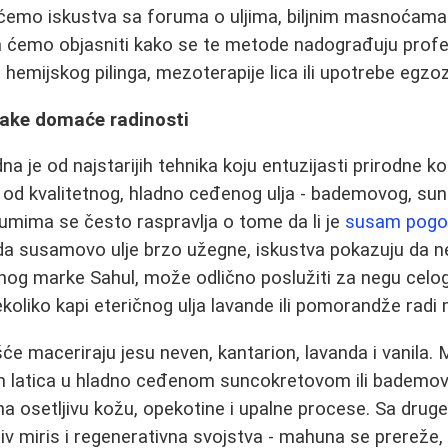
ćemo iskustva sa foruma o uljima, biljnim masnoćama 
m ćemo objasniti kako se te metode nadograđuju prof
emijskog pilinga, mezoterapije lica ili upotrebe egzo
vake domaće radinosti
na je od najstarijih tehnika koju entuzijasti prirodne 
e od kvalitetnog, hladno ceđenog ulja - bademovog, sun
mima se često raspravlja o tome da li je
susam pogod
da susamovo ulje brzo užegne, iskustva pokazuju da n
og marke Sahul, može odlično poslužiti za negu celog
oliko kapi eteričnog ulja lavande ili pomorandže radi m
šće maceriraju jesu neven, kantarion, lavanda i vanila.
 latica u hladno ceđenom suncokretovom ili bademov
na osetljivu kožu, opekotine i upalne procese. Sa drug
jiv miris i regenerativna svojstva - mahuna se prereže