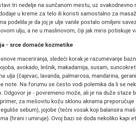
 ostavi tri nedelje na sunčanom mestu, uz svakodnevno
odaje u kreme za telo ili koristi samostalno za masa
 podelila je da joj je ulje vanile postalo omiljeni save
om ulju, a ne u maslinovom, čiji jak miris potiskuje va
lja - srce domaće kozmetike
snove maceriranja, sledeći korak je razumevanje baznih 
ojoba, avokado, lešnik, makadamija, susam, suncokret)
na ulja
(čajevac, lavanda, palmarosa, mandarina, geran
ne note. Na forumu se često vodi polemika da li se ne
o. Odgovor je - povremeno može, ali je na duže staze bo
 primer, za mešovitu kožu sklonu aknama preporučuje 
 reguliše sebum), jojobe (tečni vosak koji balansira mašć
a (hrani i umiruje). Ovoj bazi se doda nekoliko kapi et