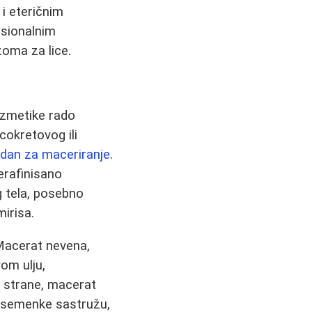
i eteričnim
esionalnim
zoma za lice.
kozmetike rado
cokretovog ili
an za maceriranje
.
erafinisano
 tela, posebno
irisa.
 Macerat nevena,
om ulju,
e strane, macerat
, semenke sastružu,