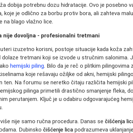
koža dobija potrebnu dozu hidratacije. Ovo je posebno
 koje je odlično za borbu protiv bora, ali zahteva malu 
na blago vlažno lice.
nije dovoljna - profesionalni tretmani
 buteri izuzetno korisni, postoje situacije kada koža zah
d dolaze tretmani koji se izvode u stručnim salonima. 
akako
hemijski piling
. Bilo da je reč o plitkim pilingovima 
iselinama koje rešavaju ožiljke od akni, hemijski pilin
 ten. Na forumu se neretko čitaju različita hemijski pi
emijskog pilinga primetili drastično smanjenje fleka, do 
nim perutanjem. Ključ je u odabiru odgovarajućeg hemi
u.
više nije samo ručna procedura. Danas se
čišćenja lic
todama. Dubinsko
čišćenje lica
podrazumeva uklanjanje 