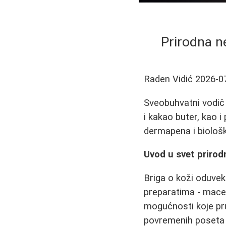
Prirodna ne
Raden Vidić
2026-0
Sveobuhvatni vodič k
i kakao buter, kao 
dermapena i biološ
Uvod u svet prirod
Briga o koži oduvek 
preparatima - macer
mogućnosti koje pru
povremenih poseta 