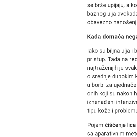
se brže upijaju, a 
baznog ulja avokada,
obavezno nanošenje 
Kada domaća nega 
Iako su biljna ulja i
pristup. Tada na re
najtraženijih je sv
o srednje dubokim k
u borbi za ujednačen
onih koji su nakon h
iznenađeni intenziv
tipu kože i problem
Pojam
čišćenje lica
sa aparativnim me