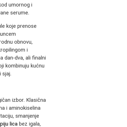
i kod umornog i
vane serume.
ule koje prenose
huncem
irodnu obnovu,
kropilingom i
 dan-dva, ali finalni
koji kombinuju kućnu
 sjaj.
ičan izbor. Klasična
na i aminokiselina
taciju, smanjenje
iju lica
bez igala,