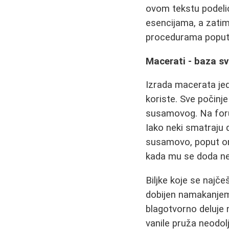
ovom tekstu podeli
esencijama, a zati
procedurama poput h
Macerati - baza s
Izrada macerata jed
koriste. Sve počinj
susamovog. Na foru
Iako neki smatraju 
susamovo, poput on
kada mu se doda nek
Biljke koje se najče
dobijen namakanjem
blagotvorno deluje 
vanile pruža neodol