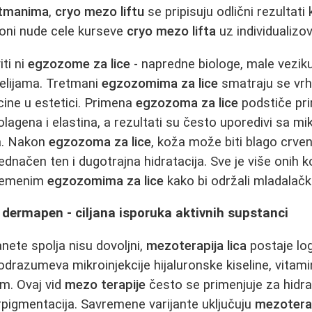
tmanima
,
cryo mezo liftu
se pripisuju odlični rezultat
loni nude cele kurseve
cryo mezo lifta
uz individualizo
ti ni
egzozome za lice
- napredne biologe, male vezik
elijama. Tretmani
egzozomima za lice
smatraju se vr
ine u estetici. Primena
egzozoma za lice
podstiče pr
lagena i elastina, a rezultati su često uporedivi sa mi
a. Nakon
egzozoma za lice
, koža može biti blago crvena
jednačen ten i dugotrajna hidratacija. Sve je više onih 
vremenim
egzozomima za lice
kako bi održali mladalački
i dermapen - ciljana isporuka aktivnih supstanci
nete spolja nisu dovoljni,
mezoterapija lica
postaje log
drazumeva mikroinjekcije hijaluronske kiseline, vitami
m. Ovaj vid
mezo terapije
često se primenjuje za hidra
rpigmentacija. Savremene varijante uključuju
mezoterap