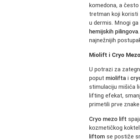
komedona, a često
tretman koji koristi
u dermis. Mnogi ga h
hemijskih pilingova
najnežnijih postupa
Miolift i Cryo Mez
U potrazi za zategn
poput
miolifta
i
cry
stimulaciju mišića 
lifting efekat, sman
primetili prve znak
Cryo mezo lift
spaja
kozmetičkog koktel
liftom
se postiže sm