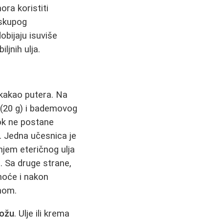
ora koristiti
 skupog
obijaju isuviše
ljnih ulja.
 kakao putera. Na
 (20 g) i bademovog
dok ne postane
. Jedna učesnica je
anjem eteričnog ulja
. Sa druge strane,
noće i nakon
enom.
kožu
. Ulje ili krema