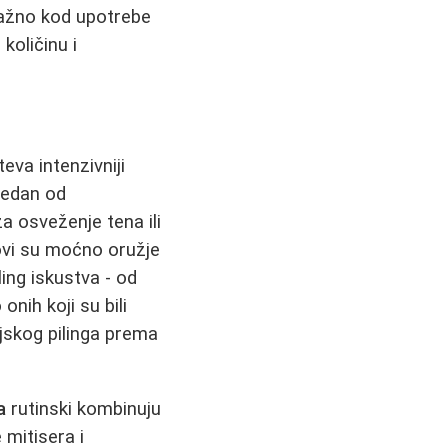
 važno kod upotrebe
količinu i
teva intenzivniji
Jedan od
za osveženje tena ili
govi su moćno oružje
ling iskustva - od
onih koji su bili
jskog pilinga prema
a
rutinski kombinuju
mitisera i