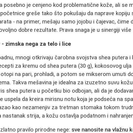
ca posebno je cenjeno kod problematične kože, ali se m
početnice greše tako što pokušaju da naprave kopiju
rata - na primer, mešaju samo jojobu i čajevac, čime d
oljno dobre rezultate. Prava snaga je u sinergiji više bi
- zimska nega za telo i lice
adnu, mnogi otkrivaju čarobna svojstva shea putera i
cepti za kremu od shea putera (30 g), kokosovog ulja
se otopi na pari, prohladi, a potom se mikserom umuti 
rema. Takva mešavina je idealna za izuzetno suvu kožu
iris shea putera u početku bio odbojan, ali da je dodav
se uspela da kreira mirisnu notu koja je podseća na spa
azao kao nezamenjiv za tretman stomaka tokom trud
 nastanak strija, a kožu ostavlja podatnom i nahranj
zlatno pravilo prirodne nege:
sve nanosite na vlažnu 