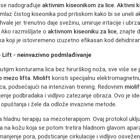
 se nadograđuje
aktivnim kiseonikom za lice
.
Aktivni k
 mlaz čistog kiseonika pod pritiskom kako bi se uneli ak
vale jer trenutno daje svežinu, umiruje iritacije i ubr
. Ako razmišljate o
aktivnom kiseoniku za lice
, znajte 
ka koji je istovremeno izuzetno efikasan kod dehidrira
o Lift - neinvazivno podmlađivanje
utijim konturama lica bez hirurškog noža, sve više se 
o mezo lifta
.
Miolift
koristi specijalnu elektromagnetnu
lica, podsećajući na intenzivan trening. Redovnim
mioli
jenje podbradaka i vidljivo zatezanje obraza. Ovo je ide
e opuštanja i žele da odlože invazivne metode.
 hladnu terapiju sa mezoterapijom. Ovaj protokol uklj
a na kožu koja se potom tretira hladnom glavom apar
anjenje pora, podsticanje cirkulacije i vidljivo osvežen