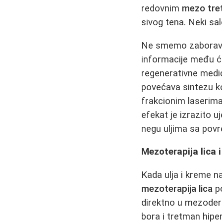
redovnim
mezo tre
sivog tena. Neki sa
Ne smemo zaboravi
informacije među ć
regenerativne medic
povećava sintezu ko
frakcionim laserim
efekat je izrazito u
negu uljima sa po
Mezoterapija lica 
Kada ulja i kreme na
mezoterapija lica
po
direktno u mezoder
bora i tretman hipe