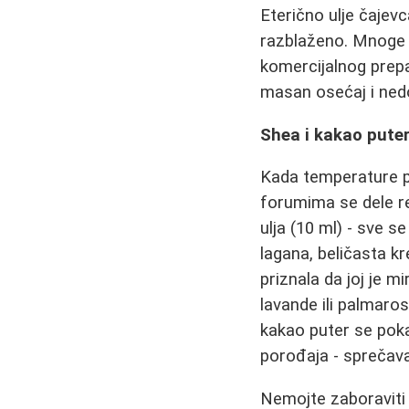
Eterično ulje čajev
razblaženo. Mnoge 
komercijalnog prepa
masan osećaj i nedov
Shea i kakao puter 
Kada temperature p
forumima se dele re
ulja (10 ml) - sve 
lagana, beličasta k
priznala da joj je m
lavande ili palmaro
kakao puter se pok
porođaja - sprečava
Nemojte zaboraviti 