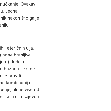
 mućkanje. Ovakav
žu. Jedna
znik nakon što ga je
nilu.
i eteričnih ulja.
 nose hranljive
ijum) dodaju
ko bazno ulje sme
lje praviti
se kombinacija
enje, ali ne više od
eričnih ulja čajevca