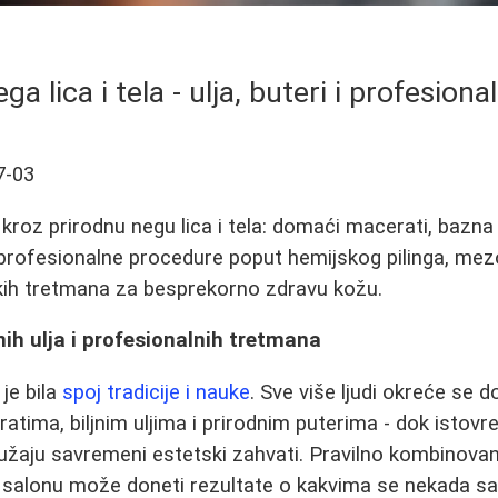
ga lica i tela - ulja, buteri i profesiona
7-03
roz prirodnu negu lica i tela: domaći macerati, bazna i
i profesionalne procedure poput hemijskog pilinga, mezo
kih tretmana za besprekorno zdravu kožu.
nih ulja i profesionalnih tretmana
je bila
spoj tradicije i nauke
. Sve više ljudi okreće se
atima, biljnim uljima i prirodnim puterima - dok istov
žaju savremeni estetski zahvati. Pravilno kombinovan
salonu može doneti rezultate o kakvima se nekada sa