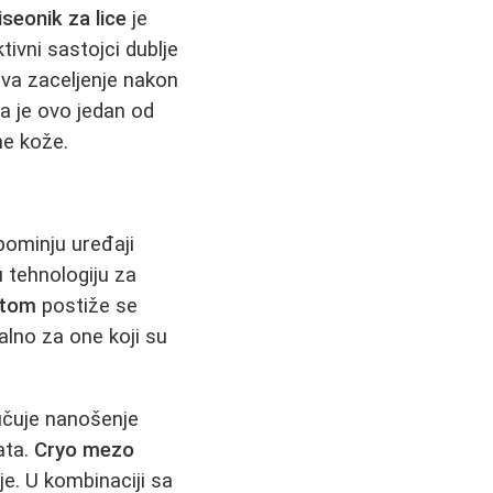
iseonik za lice
je
tivni sastojci dublje
zava zaceljenje nakon
da je ovo jedan od
ne kože.
pominju uređaji
 tehnologiju za
ftom
postiže se
alno za one koji su
učuje nanošenje
ata.
Cryo mezo
je. U kombinaciji sa