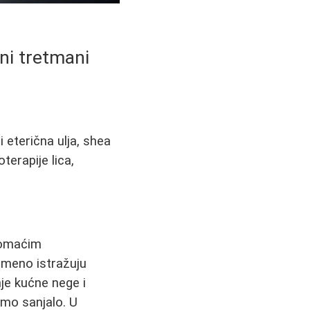
lni tretmani
 eterična ulja, shea
terapije lica,
 domaćim
remeno istražuju
je kućne nege i
mo sanjalo. U