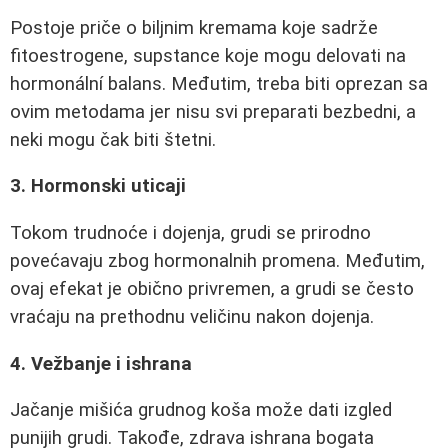
Postoje priče o biljnim kremama koje sadrže
fitoestrogene, supstance koje mogu delovati na
hormonální balans. Međutim, treba biti oprezan sa
ovim metodama jer nisu svi preparati bezbedni, a
neki mogu čak biti štetni.
3. Hormonski uticaji
Tokom trudnoće i dojenja, grudi se prirodno
povećavaju zbog hormonalnih promena. Međutim,
ovaj efekat je obično privremen, a grudi se često
vraćaju na prethodnu veličinu nakon dojenja.
4. Vežbanje i ishrana
Jačanje mišića grudnog koša može dati izgled
punijih grudi. Takođe, zdrava ishrana bogata