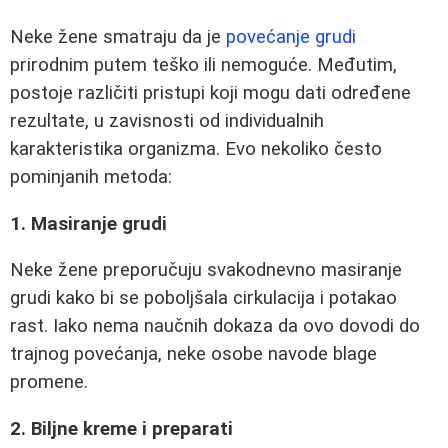
Neke žene smatraju da je
povećanje grudi
prirodnim putem teško ili nemoguće. Međutim,
postoje različiti pristupi koji mogu dati određene
rezultate, u zavisnosti od individualnih
karakteristika organizma. Evo nekoliko često
pominjanih metoda:
1. Masiranje grudi
Neke žene preporučuju svakodnevno masiranje
grudi kako bi se poboljšala cirkulacija i potakao
rast. Iako nema naučnih dokaza da ovo dovodi do
trajnog povećanja, neke osobe navode blage
promene.
2. Biljne kreme i preparati