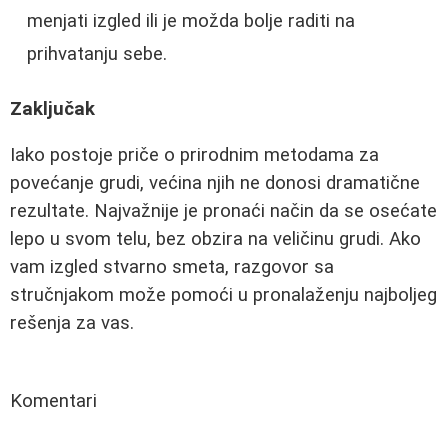
menjati izgled ili je možda bolje raditi na
prihvatanju sebe.
Zaključak
Iako postoje priče o prirodnim metodama za
povećanje grudi, većina njih ne donosi dramatične
rezultate. Najvažnije je pronaći način da se osećate
lepo u svom telu, bez obzira na veličinu grudi. Ako
vam izgled stvarno smeta, razgovor sa
stručnjakom može pomoći u pronalaženju najboljeg
rešenja za vas.
Komentari