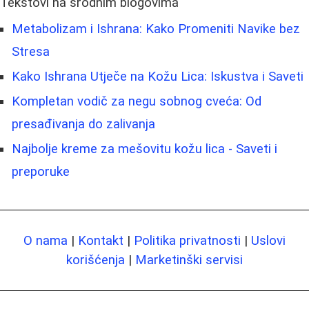
Tekstovi na srodnim blogovima
Metabolizam i Ishrana: Kako Promeniti Navike bez
Stresa
Kako Ishrana Utječe na Kožu Lica: Iskustva i Saveti
Kompletan vodič za negu sobnog cveća: Od
presađivanja do zalivanja
Najbolje kreme za mešovitu kožu lica - Saveti i
preporuke
O nama
|
Kontakt
|
Politika privatnosti
|
Uslovi
korišćenja
|
Marketinški servisi