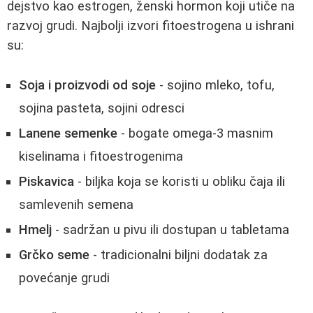
dejstvo kao estrogen, ženski hormon koji utiče na
razvoj grudi. Najbolji izvori fitoestrogena u ishrani
su:
Soja i proizvodi od soje
- sojino mleko, tofu,
sojina pasteta, sojini odresci
Lanene semenke
- bogate omega-3 masnim
kiselinama i fitoestrogenima
Piskavica
- biljka koja se koristi u obliku čaja ili
samlevenih semena
Hmelj
- sadržan u pivu ili dostupan u tabletama
Grčko seme
- tradicionalni biljni dodatak za
povećanje grudi