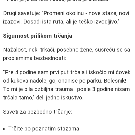
Drugi savetuje: "Promeni okolinu - nove staze, novi
izazovi. Dosadi ista ruta, ali je teško izvodljivo."
Sigurnost prilikom trčanja
Nažalost, neki trkači, posebno žene, susreću se sa
problemima bezbednosti:
"Pre 4 godine sam prvi put trčala i iskočio mi čovek
od kukova nadole, go, onanise po parku. Bolesnik!
To mi je bila ozbiljna trauma i posle 3 godine nisam
trčala tamo," deli jedno iskustvo.
Saveti za bezbedno trčanje:
Trčite po poznatim stazama