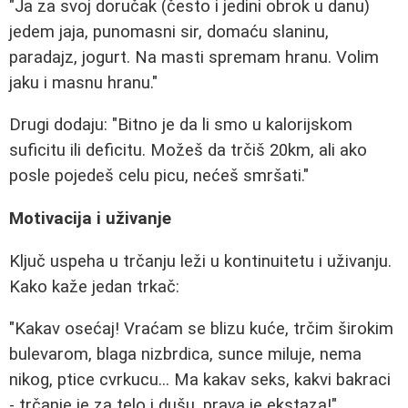
"Ja za svoj doručak (često i jedini obrok u danu)
jedem jaja, punomasni sir, domaću slaninu,
paradajz, jogurt. Na masti spremam hranu. Volim
jaku i masnu hranu."
Drugi dodaju: "Bitno je da li smo u kalorijskom
suficitu ili deficitu. Možeš da trčiš 20km, ali ako
posle pojedeš celu picu, nećeš smršati."
Motivacija i uživanje
Ključ uspeha u trčanju leži u kontinuitetu i uživanju.
Kako kaže jedan trkač:
"Kakav osećaj! Vraćam se blizu kuće, trčim širokim
bulevarom, blaga nizbrdica, sunce miluje, nema
nikog, ptice cvrkucu... Ma kakav seks, kakvi bakraci
- trčanje je za telo i dušu, prava je ekstaza!"