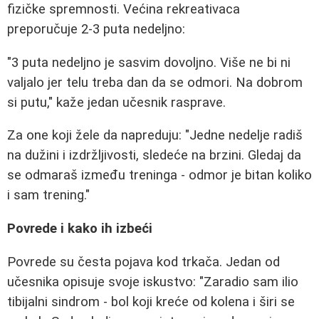
fizičke spremnosti. Većina rekreativaca
preporučuje 2-3 puta nedeljno:
"3 puta nedeljno je sasvim dovoljno. Više ne bi ni
valjalo jer telu treba dan da se odmori. Na dobrom
si putu," kaže jedan učesnik rasprave.
Za one koji žele da napreduju: "Jedne nedelje radiš
na dužini i izdržljivosti, sledeće na brzini. Gledaj da
se odmaraš između treninga - odmor je bitan koliko
i sam trening."
Povrede i kako ih izbeći
Povrede su česta pojava kod trkača. Jedan od
učesnika opisuje svoje iskustvo: "Zaradio sam ilio
tibijalni sindrom - bol koji kreće od kolena i širi se