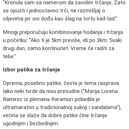
"Krenula sam sa namerom da zavolim trčanje. Zato
se opusti i jednostavno trči, ne razmišljaj o
ciljevima jer oni dođu kao šlag na tortu kad-tad."
Mnogi preporučuju kombinovanje hodanja i trčanja
u početku: "Ako ti je 5km previše, idi po 3km. Svaki
drugi dan, samo kontinuitet. Vreme će raditi za
tebe."
Izbor patika za trčanje
Oprema, posebno patike, česta je tema rasprava.
Iako neki tvrde da nisu presudne ("Marija Lorena
Ramirez iz plemena Raramuri pobedila je
ultramaraton u tradicionalnoj suknji i sandalama"),
većina se slaže da dobre patike čine trčanje
ugodnijim i bezbednijim.