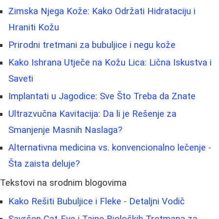
Zimska Njega Kože: Kako Održati Hidrataciju i
Hraniti Kožu
Prirodni tretmani za bubuljice i negu kože
Kako Ishrana Utječe na Kožu Lica: Lična Iskustva i
Saveti
Implantati u Jagodice: Sve Što Treba da Znate
Ultrazvučna Kavitacija: Da li je Rešenje za
Smanjenje Masnih Naslaga?
Alternativna medicina vs. konvencionalno lečenje -
Šta zaista deluje?
Tekstovi na srodnim blogovima
Kako Rešiti Bubuljice i Fleke - Detaljni Vodič