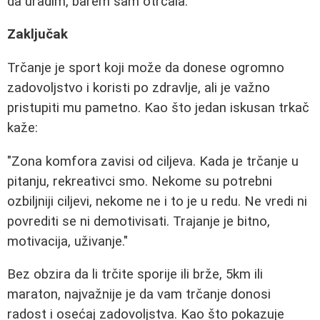
da uradim, barem sam otrčala."
Zaključak
Trčanje je sport koji može da donese ogromno
zadovoljstvo i koristi po zdravlje, ali je važno
pristupiti mu pametno. Kao što jedan iskusan trkač
kaže:
"Zona komfora zavisi od ciljeva. Kada je trčanje u
pitanju, rekreativci smo. Nekome su potrebni
ozbiljniji ciljevi, nekome ne i to je u redu. Ne vredi ni
povrediti se ni demotivisati. Trajanje je bitno,
motivacija, uživanje."
Bez obzira da li trčite sporije ili brže, 5km ili
maraton, najvažnije je da vam trčanje donosi
radost i osećaj zadovoljstva. Kao što pokazuje