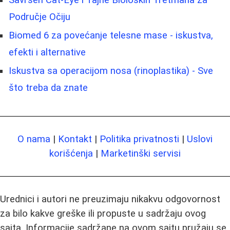
Savršen Cat-Eye i Tajne Bioloških Tretmana za
Područje Očiju
Biomed 6 za povećanje telesne mase - iskustva,
efekti i alternative
Iskustva sa operacijom nosa (rinoplastika) - Sve
što treba da znate
O nama
|
Kontakt
|
Politika privatnosti
|
Uslovi
korišćenja
|
Marketinški servisi
Urednici i autori ne preuzimaju nikakvu odgovornost
za bilo kakve greške ili propuste u sadržaju ovog
sajta. Informacije sadržane na ovom sajtu pružaju se