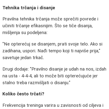
Tehnika trčanja i disanje
Pravilna tehnika trčanja može sprečiti povrede i
učiniti trčanje efikasnijim. Što se tiče disanja,
mišljenja su podeljena:
"Ne opterećuj se disanjem, prati svoje telo. Ako si
zadihana, uspori. Nađi tempo koji ti najviše prija,"
savetuje jedan trkač.
Drugi dodaje: "Pravilno disanje je udah na nos, izdah
na usta - 4-4-4, ali to može biti opterećujuće jer
stalno treba razmišljati o disanju."
Koliko često trčati?
Frekvencija treninga varira u zavisnosti od ciljeva i