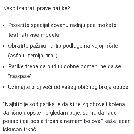
Kako izabrati prave patike?
Posetite specijalizovanu radnju gde možete
testirati više modela
Obratite pažnju na tip podloge na kojoj trčite
(asfalt, zemlja, trail)
Patike treba da budu udobne odmah, ne da se
"razgaze"
Uzimajte broj veći od vašeg običnog broja obuće
"Najbitnije kod patika je da štite zglobove i kolena.
Ja lično uopšte ne gledam boje, samo da rade
posao i da posle trčanja nemam bolova," kaže jedan
iskusan trkač.