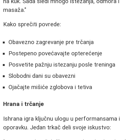
na kuk. Sada sledi mnogo istezanja, odmora i
masaža."
Kako sprečiti povrede:
Obavezno zagrevanje pre trčanja
Postepeno povećavajte opterećenje
Posvetite pažnju istezanju posle treninga
Slobodni dani su obavezni
Ojačajte mišiće zglobova i tetiva
Hrana i trčanje
Ishrana igra ključnu ulogu u performansama i
oporavku. Jedan trkač deli svoje iskustvo: