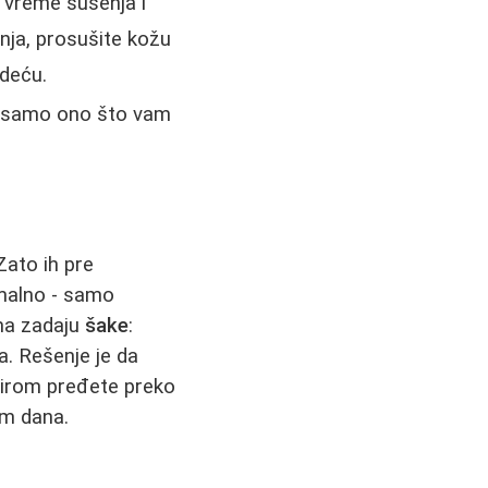
 vreme sušenja i
enja, prosušite kožu
odeću.
ti samo ono što vam
 Zato ih pre
imalno - samo
ma zadaju
šake
:
a. Rešenje je da
kirom pređete preko
om dana.