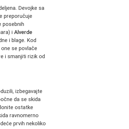
deljena. Devojke sa
se preporučuje
je posebnih
ara) i
Alverde
ne i blage. Kod
li one se povlače
 i smanjiti rizik od
duzili, izbegavajte
 počne da se skida
klonite ostatke
 skida ravnomerno
odeće prvih nekoliko