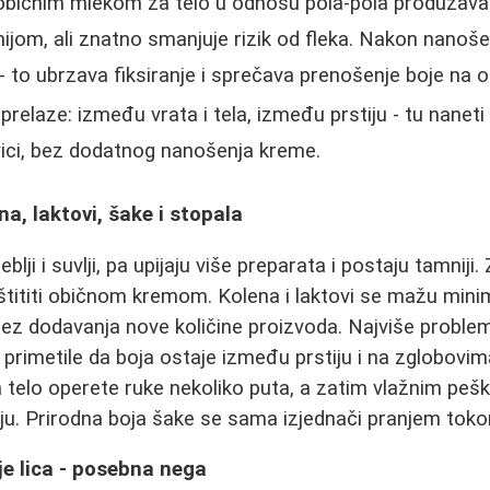
običnim mlekom za telo u odnosu pola‑pola produžava
nijom, ali znatno smanjuje rizik od fleka. Nakon nanoš
 to ubrzava fiksiranje i sprečava prenošenje boje na 
prelaze: između vrata i tela, između prstiju - tu nane
vici, bez dodatnog nanošenja kreme.
na, laktovi, šake i stopala
blji i suvlji, pa upijaju više preparata i postaju tamniji.
štititi običnom kremom. Kolena i laktovi se mažu min
ez dodavanja nove količine proizvoda. Najviše proble
primetile da boja ostaje između prstiju i na zglobovim
 telo operete ruke nekoliko puta, a zatim vlažnim peš
tiju. Prirodna boja šake se sama izjednači pranjem tok
 lica - posebna nega