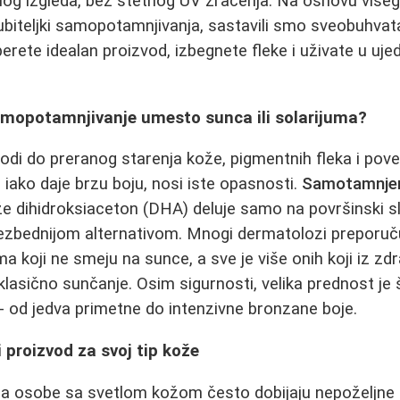
log izgleda, bez štetnog UV zračenja. Na osnovu višeg
ljubiteljki samopotamnjivanja, sastavili smo sveobuhvat
rete idealan proizvod, izbegnete fleke i uživate u ujed
mopotamnjivanje umesto sunca ili solarijuma?
odi do preranog starenja kože, pigmentnih fleka i pove
, iako daje brzu boju, nosi iste opasnosti.
Samotamnje
že dihidroksiaceton (DHA) deluje samo na površinski sl
 bezbednijom alternativom. Mnogi dermatolozi preporu
a koji ne smeju na sunce, a sve je više onih koji iz zd
lasično sunčanje. Osim sigurnosti, velika prednost je
u - od jedva primetne do intenzivne bronzane boje.
i proizvod za svoj tip kože
da osobe sa svetlom kožom često dobijaju nepoželjne ž