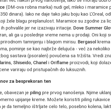
zultat već nakon prvog nanošenja, iako se moraju dobro 
ce
(DM-ova robna marka) nudi gel, mleko i maramice 
0 dinara). Iako ne daje tako jaku boju kao L'Oreal, odl
oji žele blagu preplanulost. Maramice su zgodne za lice
h pohvalile jer ne izazivaju iritacije.
Dove Summer Gl
an, ali ga u poslednje vreme nema u prodaji. Oni koji s
prirodnom tamnjenju i blagom mirisu.
Bergasol
krema 
a, pominje se kao najbrže delujuća - već za nekoliko 
e zbog sastava (psoralen) povučena sa tržišta. Vredi zn
larins
,
Shiseido
,
Chanel
i
Oriflame
proizvodi, koji dolaz
cene variraju od pristupačnih do luksuznih.
snov za besprekoran ten
ke, obavezan je
piling
pre prvog nanošenja. Njime uklanja
rno upijanje kreme. Možete koristiti piling rukavice od
je da temeljno ištrljate celo telo, posebno kolena, lak