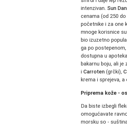
smrdi i daje lep re
intenzivan.
Sun Dan
cenama (od 250 do 35
početnike i za one k
mnoge korisnice su i
bio izuzetno popular
ga po postepenom, 
dostupna u apotekam
bakarnu boju, ali j
i
Carroten
(grčki),
C
krema i sprejeva, a 
Priprema kože - o
Da biste izbegli fle
omogućavate ravnome
morsku so - suština 