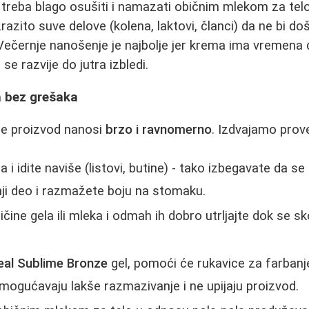
 treba blago osušiti i namazati običnim mlekom za telo
zito suve delove (kolena, laktovi, članci) da ne bi do
 Večernje nanošenje je najbolje jer krema ima vremena 
 se razvije do jutra izbledi.
 bez grešaka
se proizvod nanosi
brzo i ravnomerno
. Izdvajamo prov
 i idite naviše (listovi, butine) - tako izbegavate da 
ji deo i razmažete boju na stomaku.
ičine gela ili mleka i odmah ih dobro utrljajte dok se 
eal Sublime Bronze
gel, pomoći će rukavice za farbanj
omogućavaju lakše razmazivanje i ne upijaju proizvod.