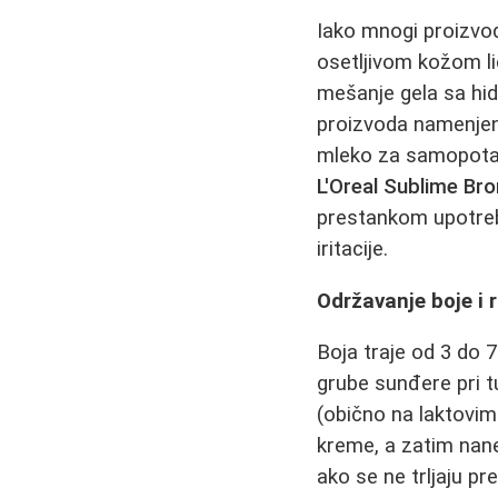
Iako mnogi proizvodi
osetljivom kožom li
mešanje gela sa hid
proizvoda namenjeni
mleko za samopotam
L'Oreal Sublime Br
prestankom upotrebe.
iritacije.
Održavanje boje i
Boja traje od 3 do 7
grube sunđere pri tu
(obično na laktovima
kreme, a zatim nane
ako se ne trljaju p