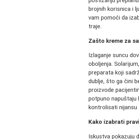
postizanju preplanu
brojnih korisnica i 
vam pomoći da izabe
traje.
Zašto kreme za sa
Izlaganje suncu dov
oboljenja. Solarijum
preparata koji sadr
dublje, što ga čini
proizvode pacijentim
potpuno napuštaju k
kontrolisati nijans
Kako izabrati prav
Iskustva pokazuju 