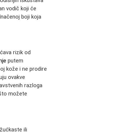
odišnjih iskustava
an vodič koji će
načenoj boji koja
ćava rizik od
nje
putem
oj kože i ne prodire
čuju ovakve
ravstvenih razloga
 što možete
ućkaste ili