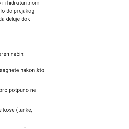
 ili hidratantnom
šlo do prejakog
da deluje dok
eren način:
se sagnete nakon što
skoro potpuno ne
e kose (tanke,