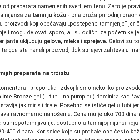
od preparata namenjenih svetlijem tenu. Zato je pravi
ra nijansa za
tamniju kožu
- ona pruža prirodniji braon
su proizvodi koji obećavaju „postepeno tamnjenje“ jer 
 i mogu delovati sporo, ali su odlični za početnike j
varijante uključuju
gelove
,
mleka
i
sprejeve
. Gelovi su to
te gde ste naneli proizvod, dok sprejevi zahtevaju manj
nijih preparata na tržištu
omentara i preporuka, izdvojili smo nekoliko proizvoda
blime Bronze
gel (u tubi i na pumpicu) dominira kao fav
stavlja jak miris i traje. Posebno se ističe gel u tubi jer
akšava ravnomerno nanošenje. Cena mu je oko 700 dinar
 samopotamnjivanje, dostupno u tamnijoj nijansi koja 
80-400 dinara. Korisnice koje su probale oba često ka