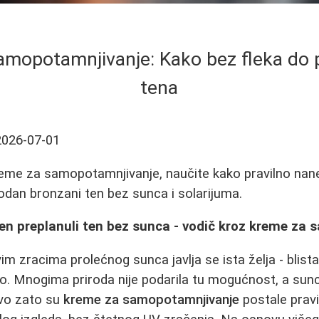
samopotamnjivanje: Kako bez fleka do 
tena
2026-07-01
kreme za samopotamnjivanje, naučite kako pravilno nanet
rodan bronzani ten bez sunca i solarijuma.
šen preplanuli ten bez sunca - vodič kroz kreme za
m zracima prolećnog sunca javlja se ista želja - blista
vo. Mnogima priroda nije podarila tu mogućnost, a sunc
avo zato su
kreme za samopotamnjivanje
postale pravi