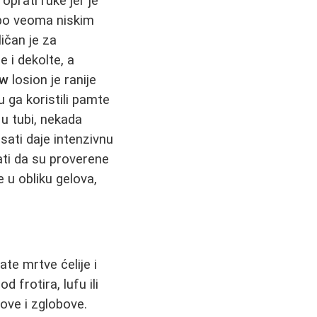
oprati ruke jer je
po veoma niskim
ičan je za
 i dekolte, a
ow
losion je ranije
u ga koristili pamte
u tubi, nekada
sati daje intenzivnu
ati da su proverene
e u obliku gelova,
te mrtve ćelije i
 frotira, lufu ili
tove i zglobove.