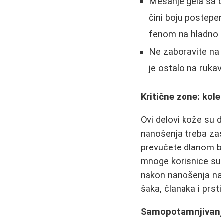
Mešanje gela sa 
čini boju postepe
fenom na hladno -
Ne zaboravite na 
je ostalo na ruka
Kritične zone: kole
Ovi delovi kože su de
nanošenja treba za
prevučete dlanom b
mnoge korisnice su 
nakon nanošenja na
šaka, članaka i prs
Samopotamnjivanje