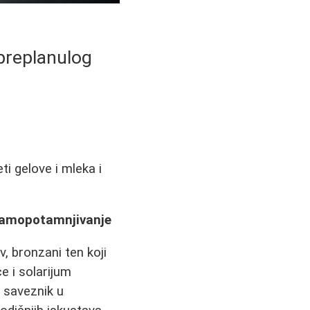
preplanulog
i gelove i mleka i
 samopotamnjivanje
v, bronzani ten koji
e i solarijum
 saveznik u