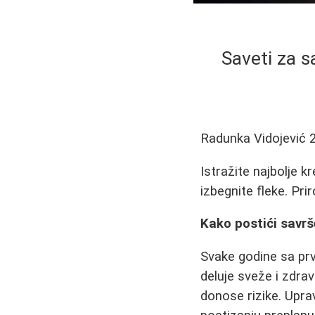
Saveti za 
Radunka Vidojević
Istražite najbolje 
izbegnite fleke. Pri
Kako postići savr
Svake godine sa prvi
deluje sveže i zdra
donose rizike. Upr