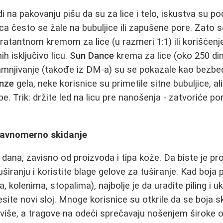
 na pakovanju pišu da su za lice i telo, iskustva su po
ca često se žale na bubuljice ili zapušene pore. Zato 
ratantnom kremom za lice (u razmeri 1:1) ili korišćen
h isključivo licu.
Sun Dance
krema za lice (oko 250 din
njivanje (takođe iz DM‑a) su se pokazale kao bezbed
onze
gela, neke korisnice su primetile sitne bubuljice, a
 Trik: držite led na licu pre nanošenja - zatvoriće pore
 ravnomerno skidanje
 dana, zavisno od proizvoda i tipa kože. Da biste je pro
širanju i koristite blage gelove za tuširanje. Kad boja
, kolenima, stopalima), najbolje je da uradite piling i u
site novi sloj. Mnoge korisnice su otkrile da se boja
reviše, a tragove na odeći sprečavaju nošenjem široke 