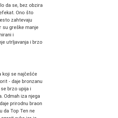
lo da se, bez obzira
 efekat. Ono što
često zahtevaju
er su greške manje
nirani i
e utrljavanja i brzo
 koji se najčešće
orit - daje bronzanu
 se brzo upija i
a. Odmah iza njega
daje prirodnu braon
žu da Top Ten ne