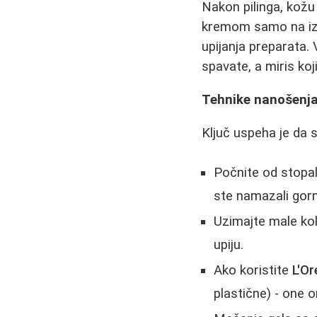
Nakon pilinga, kožu
kremom samo na izra
upijanja preparata.
spavate, a miris koji
Tehnike nanošenja
Ključ uspeha je da 
Počnite od stopala
ste namazali gorn
Uzimajte male kol
upiju.
Ako koristite
L'Or
plastične) - one 