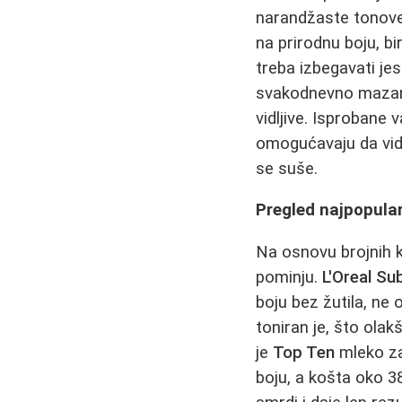
narandžaste tonove 
na prirodnu boju, bi
treba izbegavati je
svakodnevno mazanje
vidljive. Isprobane 
omogućavaju da vidi
se suše.
Pregled najpopular
Na osnovu brojnih k
pominju.
L'Oreal Su
boju bez žutila, ne o
toniran je, što ol
je
Top Ten
mleko za
boju, a košta oko 3