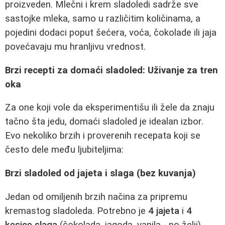
proizveden. Mlečni i krem sladoledi sadrže sve
sastojke mleka, samo u različitim količinama, a
pojedini dodaci poput šećera, voća, čokolade ili jaja
povećavaju mu hranljivu vrednost.
Brzi recepti za domaći sladoled: Uživanje za tren
oka
Za one koji vole da eksperimentišu ili žele da znaju
tačno šta jedu, domaći sladoled je idealan izbor.
Evo nekoliko brzih i proverenih recepata koji se
često dele među ljubiteljima:
Brzi sladoled od jajeta i slaga (bez kuvanja)
Jedan od omiljenih brzih načina za pripremu
kremastog sladoleda. Potrebno je
4 jajeta
i
4
kesice slaga
(čokolada, jagoda, vanila - po želji).