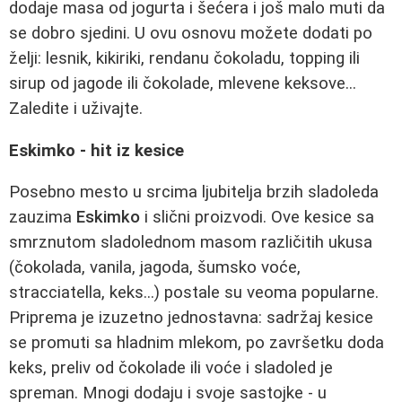
dodaje masa od jogurta i šećera i još malo muti da
se dobro sjedini. U ovu osnovu možete dodati po
želji: lesnik, kikiriki, rendanu čokoladu, topping ili
sirup od jagode ili čokolade, mlevene keksove...
Zaledite i uživajte.
Eskimko - hit iz kesice
Posebno mesto u srcima ljubitelja brzih sladoleda
zauzima
Eskimko
i slični proizvodi. Ove kesice sa
smrznutom sladolednom masom različitih ukusa
(čokolada, vanila, jagoda, šumsko voće,
stracciatella, keks...) postale su veoma popularne.
Priprema je izuzetno jednostavna: sadržaj kesice
se promuti sa hladnim mlekom, po završetku doda
keks, preliv od čokolade ili voće i sladoled je
spreman. Mnogi dodaju i svoje sastojke - u