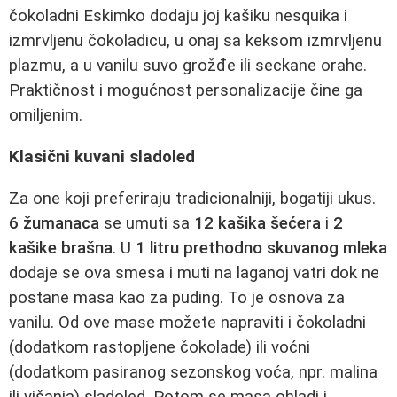
čokoladni Eskimko dodaju joj kašiku nesquika i
izmrvljenu čokoladicu, u onaj sa keksom izmrvljenu
plazmu, a u vanilu suvo grožđe ili seckane orahe.
Praktičnost i mogućnost personalizacije čine ga
omiljenim.
Klasični kuvani sladoled
Za one koji preferiraju tradicionalniji, bogatiji ukus.
6 žumanaca
se umuti sa
12 kašika šećera
i
2
kašike brašna
. U
1 litru prethodno skuvanog mleka
dodaje se ova smesa i muti na laganoj vatri dok ne
postane masa kao za puding. To je osnova za
vanilu. Od ove mase možete napraviti i čokoladni
(dodatkom rastopljene čokolade) ili voćni
(dodatkom pasiranog sezonskog voća, npr. malina
ili višanja) sladoled. Potom se masa ohladi i