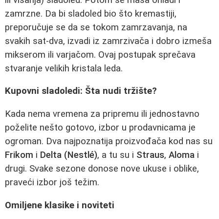
zamrzne. Da bi sladoled bio što kremastiji,
preporučuje se da se tokom zamrzavanja, na
svakih sat-dva, izvadi iz zamrzivača i dobro izmeša
mikserom ili varjačom. Ovaj postupak sprečava
stvaranje velikih kristala leda.
Kupovni sladoledi: Šta nudi tržište?
Kada nema vremena za pripremu ili jednostavno
poželite nešto gotovo, izbor u prodavnicama je
ogroman. Dva najpoznatija proizvođača kod nas su
Frikom
i
Delta (Nestlé)
, a tu su i
Straus
,
Aloma
i
drugi. Svake sezone donose nove ukuse i oblike,
praveći izbor još težim.
Omiljene klasike i noviteti