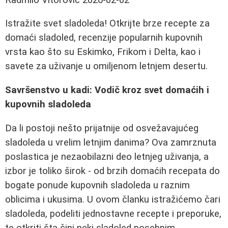
Istražite svet sladoleda! Otkrijte brze recepte za
domaći sladoled, recenzije popularnih kupovnih
vrsta kao što su Eskimko, Frikom i Delta, kao i
savete za uživanje u omiljenom letnjem desertu.
Savršenstvo u kadi: Vodič kroz svet domaćih i
kupovnih sladoleda
Da li postoji nešto prijatnije od osvežavajućeg
sladoleda u vrelim letnjim danima? Ova zamrznuta
poslastica je nezaobilazni deo letnjeg uživanja, a
izbor je toliko širok - od brzih domaćih recepata do
bogate ponude kupovnih sladoleda u raznim
oblicima i ukusima. U ovom članku istražićemo čari
sladoleda, podeliti jednostavne recepte i preporuke,
te otkriti šta čini neki sladoled posebnim.