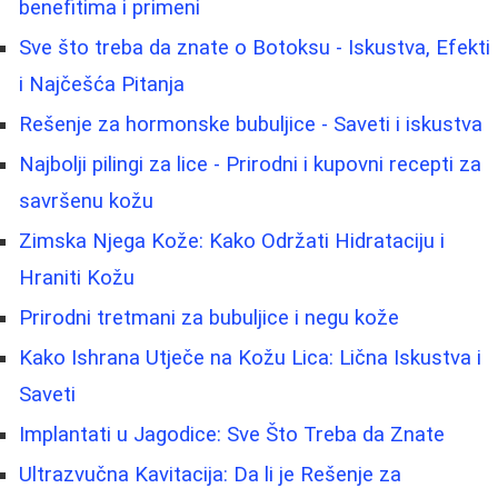
benefitima i primeni
Sve što treba da znate o Botoksu - Iskustva, Efekti
i Najčešća Pitanja
Rešenje za hormonske bubuljice - Saveti i iskustva
Najbolji pilingi za lice - Prirodni i kupovni recepti za
savršenu kožu
Zimska Njega Kože: Kako Održati Hidrataciju i
Hraniti Kožu
Prirodni tretmani za bubuljice i negu kože
Kako Ishrana Utječe na Kožu Lica: Lična Iskustva i
Saveti
Implantati u Jagodice: Sve Što Treba da Znate
Ultrazvučna Kavitacija: Da li je Rešenje za