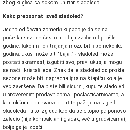
zbog kuglica sa sokom unutar sladoleda.
Kako prepoznati svež sladoled?
Jedna od čestih zamerki kupaca je da se na
početku sezone često prodaju zalihe od prošle
godine. Iako im rok trajanja može biti i po nekoliko
godina, ukus može biti "bajat" - sladoled može
postati skramast, izgubiti svoj pravi ukus, a mogu
se naći i kristali leda. Znak da je sladoled od prošle
sezone može biti nagradna igra na štapiću koja je
već završena. Da biste bili sigurni, kupujte sladoled
u proverenim prodavnicama i poslastičarnicama, a
kod uličnih prodavaca obratite pažnju na izgled
sladoleda - ako izgleda kao da se otopio pa ponovo
zaledio (nije kompaktan i gladak, već u grudvicama),
bolje ga je izbeći.