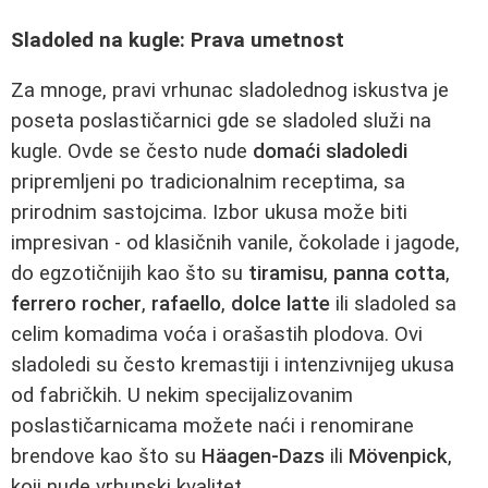
Sladoled na kugle: Prava umetnost
Za mnoge, pravi vrhunac sladolednog iskustva je
poseta poslastičarnici gde se sladoled služi na
kugle. Ovde se često nude
domaći sladoledi
pripremljeni po tradicionalnim receptima, sa
prirodnim sastojcima. Izbor ukusa može biti
impresivan - od klasičnih vanile, čokolade i jagode,
do egzotičnijih kao što su
tiramisu
,
panna cotta
,
ferrero rocher
,
rafaello
,
dolce latte
ili sladoled sa
celim komadima voća i orašastih plodova. Ovi
sladoledi su često kremastiji i intenzivnijeg ukusa
od fabričkih. U nekim specijalizovanim
poslastičarnicama možete naći i renomirane
brendove kao što su
Häagen-Dazs
ili
Mövenpick
,
koji nude vrhunski kvalitet.