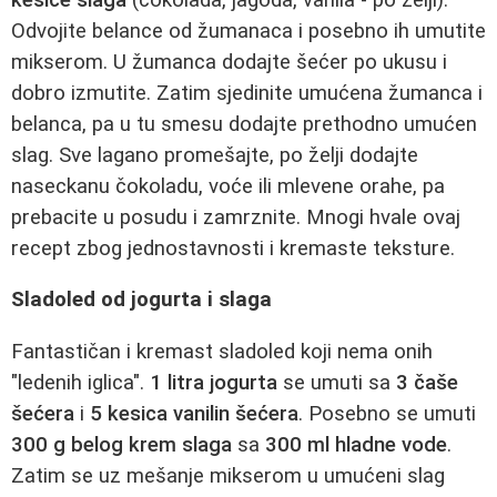
Odvojite belance od žumanaca i posebno ih umutite
mikserom. U žumanca dodajte šećer po ukusu i
dobro izmutite. Zatim sjedinite umućena žumanca i
belanca, pa u tu smesu dodajte prethodno umućen
slag. Sve lagano promešajte, po želji dodajte
naseckanu čokoladu, voće ili mlevene orahe, pa
prebacite u posudu i zamrznite. Mnogi hvale ovaj
recept zbog jednostavnosti i kremaste teksture.
Sladoled od jogurta i slaga
Fantastičan i kremast sladoled koji nema onih
"ledenih iglica".
1 litra jogurta
se umuti sa
3 čaše
šećera
i
5 kesica vanilin šećera
. Posebno se umuti
300 g belog krem slaga
sa
300 ml hladne vode
.
Zatim se uz mešanje mikserom u umućeni slag