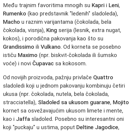
Među trajnim favoritima mnogih su
Kapri
i
Leni
,
Rumenko
(kao predstavnik "ledenih" sladoleda),
Macho
u raznim varijantama (čokolada, bela
čokolada, visnja),
King
serija (lesnik, extra nugat,
kokos), i porodična pakovanja kao što su
Grandissimo
ili
Vulkano
. Od korneta se posebno
ističu
Maximo
(npr. biskvit-čokolada ili šumsko
voće) i novi
Čupavac
sa kokosom.
Od novijih proizvoda, pažnju privlače
Quattro
sladoledi koji u jednom pakovanju kombinuju četiri
ukusa (npr. čokolada, nutela, bela čokolada,
stracciatella),
Sladoled sa ukusom guarane
,
Mojito
kornet sa osvežavajućim ukusom limete i mente,
kao i
Jaffa
sladoled. Posebno su interesantni oni
koji "puckaju" u ustima, poput
Deltine Jagodice
,