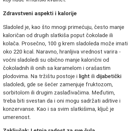
Zdravstveni aspekti i kalorije
Sladoled je, kao što mnogi primećuju, često manje
kaloričan od drugih slatkiša poput čokolade ili
kolača. Prosečno, 100 g krem sladoleda može imati
oko 220 kcal. Naravno, hranljiva vrednost varira -
voćni sladoledi su obično manje kalorični od
čokoladnih ili onih sa karamelom i orašastim
plodovima. Na tržištu postoje i
light
ili
dijabetički
sladoledi, gde se šećer zamenjuje fruktozom,
sorbitolom ili drugim zaslađivačima. Međutim,
treba biti svestan da i oni mogu sadržati aditive i
konzervanse. Kao i sa svim slatkišima, ključ je
umerenost.
Zaključak: Letnja radost za sve čula