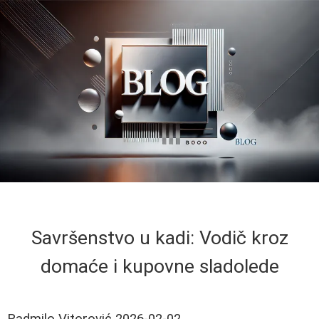
Savršenstvo u kadi: Vodič kroz
domaće i kupovne sladolede
Radmilo Vitorović
2026-02-02