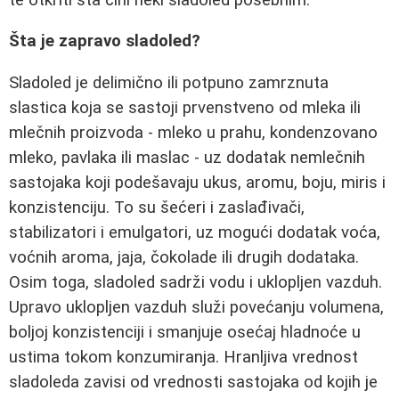
Šta je zapravo sladoled?
Sladoled je delimično ili potpuno zamrznuta
slastica koja se sastoji prvenstveno od mleka ili
mlečnih proizvoda - mleko u prahu, kondenzovano
mleko, pavlaka ili maslac - uz dodatak nemlečnih
sastojaka koji podešavaju ukus, aromu, boju, miris i
konzistenciju. To su šećeri i zaslađivači,
stabilizatori i emulgatori, uz mogući dodatak voća,
voćnih aroma, jaja, čokolade ili drugih dodataka.
Osim toga, sladoled sadrži vodu i uklopljen vazduh.
Upravo uklopljen vazduh služi povećanju volumena,
boljoj konzistenciji i smanjuje osećaj hladnoće u
ustima tokom konzumiranja. Hranljiva vrednost
sladoleda zavisi od vrednosti sastojaka od kojih je