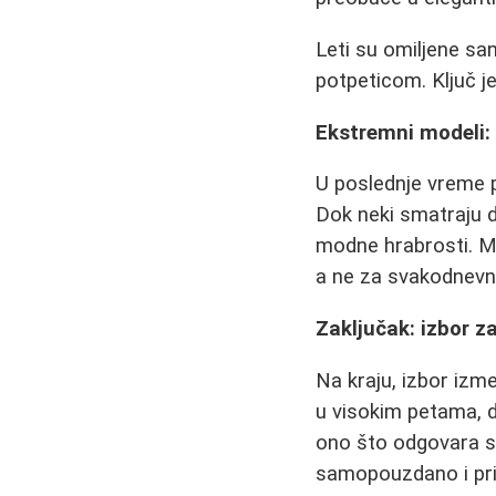
Leti su omiljene sa
potpeticom. Ključ je
Ekstremni modeli: 
U poslednje vreme po
Dok neki smatraju da
modne hrabrosti. Me
a ne za svakodnevn
Zaključak: izbor za
Na kraju, izbor izme
u visokim petama, do
ono što odgovara si
samopouzdano i prij