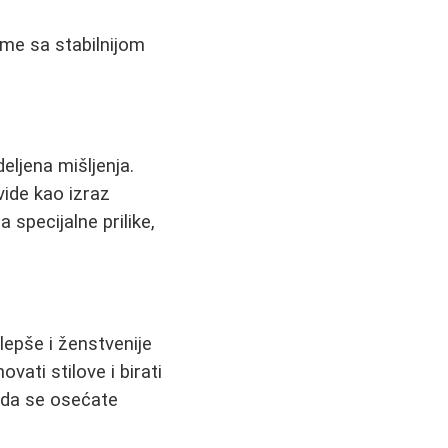
zme sa stabilnijom
eljena mišljenja.
vide kao izraz
specijalne prilike,
 lepše i ženstvenije
vati stilove i birati
e da se osećate