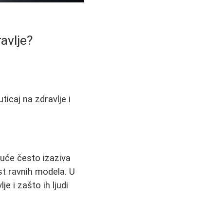
ravlje?
uticaj na zdravlje i
buće često izaziva
t ravnih modela. U
je i zašto ih ljudi