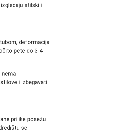
gledaju stilski i
stubom, deformacija
očito pete do 3-4
o nema
tilove i izbegavati
ane prilike posežu
dredištu se