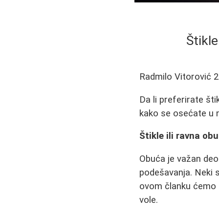
Štikle
Radmilo Vitorović
2
Da li preferirate šti
kako se osećate u n
Štikle ili ravna obu
Obuća je važan deo 
podešavanja. Neki 
ovom članku ćemo i
vole.