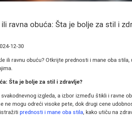
 ili ravna obuća: Šta je bolje za stil i zd
024-12-30
kle ili ravnu obuću? Otkrijte prednosti i mane oba stila, 
jima.
ća: Šta je bolje za stil i zdravlje?
svakodnevnog izgleda, a izbor između štikli i ravne o
se ne mogu odreći visoke pete, dok drugi cene udobnos
stražiti
prednosti i mane oba stila
, kako utiču na zdravl