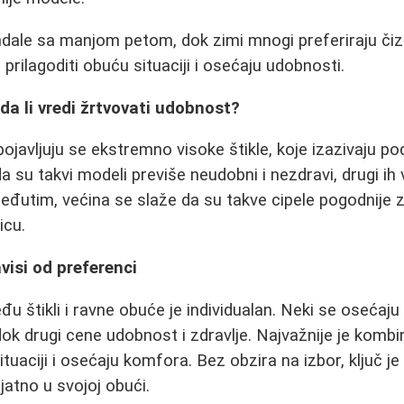
ndale sa manjom petom, dok zimi mnogi preferiraju či
 prilagoditi obuću situaciji i osećaju udobnosti.
da li vredi žrtvovati udobnost?
javljuju se ekstremno visoke štikle, koje izazivaju pod
 su takvi modeli previše neudobni i nezdravi, drugi ih 
đutim, većina se slaže da su takve cipele pogodnije za 
icu.
visi od preferenci
đu štikli i ravne obuće je individualan. Neki se osećaju
k drugi cene udobnost i zdravlje. Najvažnije je kombino
tuaciji i osećaju komfora. Bez obzira na izbor, ključ j
atno u svojoj obući.