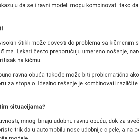
kazuju da se i ravni modeli mogu kombinovati tako da iz
ti
visokih štikli može dovesti do problema sa kičmenim 
leđima. Lekari često preporučuju umereno nošenje, nar
ritisak na kičmu.
tpuno ravna obuća takođe može biti problematična ak
 za stopalo. Idealno rešenje je kombinovati različite s
čitim situacijama?
vnosti, mnogi biraju udobnu ravnu obuću, dok za sveč
riste trik da u automobilu nose udobnije cipele, a na o
ije modele.