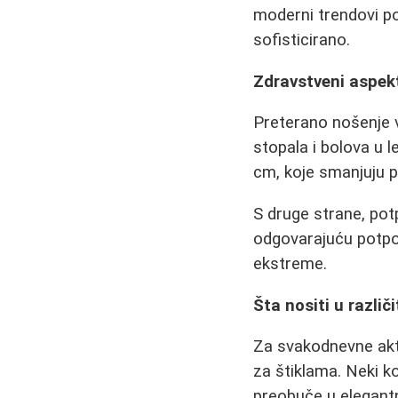
moderni trendovi po
sofisticirano.
Zdravstveni aspek
Preterano nošenje 
stopala i bolova u 
cm, koje smanjuju p
S druge strane, po
odgovarajuću potporu
ekstreme.
Šta nositi u razli
Za svakodnevne akti
za štiklama. Neki ko
preobuče u elegantn