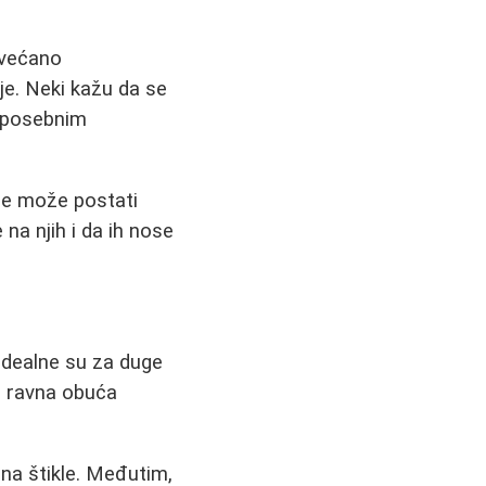
ovećano
je. Neki kažu da se
i posebnim
je može postati
na njih i da ih nose
 Idealne su za duge
e ravna obuća
na štikle. Međutim,