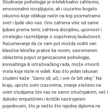
Studiranje psihologije je intelektualno zahtevno,
emocionalno iscrpljujuće, ali i izuzetno bogato
iskustvo koje oblikuje način na koji posmatramo
svet i ljude oko nas. Ono zahteva više od same
ljubavi prema temi; zahteva disciplinu, upornost i
strategko razmišljanje o sopstvenoj budućnosti.
Razumevanje da će vam put možda voditi van
klasične kliničke prakse ka novim, savremenim
oblastima poput organizacione psihologije,
konsaltinga ili istraživačkog rada, može otvoriti
vrata koja niste ni videli. Kao što jedan iskusan
student kaže:
"Samo idi, uči, i sve će biti okej."
Na
kraju, uprsto svim izazovima, znanje stečeno na
ovim studijama čini vas ne samo stručnjakom, već i
duboko empatičnim i kritički nastrojenim
pojedincem, što je nešto što nijedna diploma ne