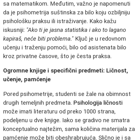
sa matematikom. Međutim, važno je napomenuti
da je psihometrija suštinska za bilo koju ozbiljniju
psihološku praksu ili istraživanje. Kako kažu
iskusniji:
"Ako ti je jasna statistika i ako to lagano
kapiraš, neće biti problema."
Ključ je u redovnom
učenju i traženju pomoći, bilo od asistenata bilo
kroz privatne časove, što je česta praksa.
Ogromne knjige i specifični predmeti: Ličnost,
učenje, pamćenje
Pored psihometrije, studenti se žale na obimnost
drugih temeljnih predmeta.
Psihologija ličnosti
može imati literaturu od preko 1000 strana,
podeljenu u dve knjige. Iako se gradivo ne smatra
konceptualno najtežim, sama količina materijala za
pamćenje može biti obeshrabrujuća. Slično je i sa