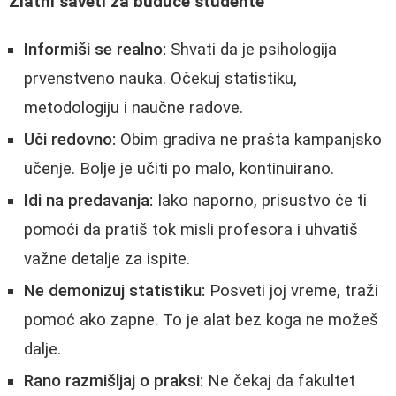
Zlatni saveti za buduće studente
Informiši se realno:
Shvati da je psihologija
prvenstveno nauka. Očekuj statistiku,
metodologiju i naučne radove.
Uči redovno:
Obim gradiva ne prašta kampanjsko
učenje. Bolje je učiti po malo, kontinuirano.
Idi na predavanja:
Iako naporno, prisustvo će ti
pomoći da pratiš tok misli profesora i uhvatiš
važne detalje za ispite.
Ne demonizuj statistiku:
Posveti joj vreme, traži
pomoć ako zapne. To je alat bez koga ne možeš
dalje.
Rano razmišljaj o praksi:
Ne čekaj da fakultet