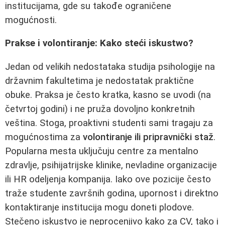
institucijama, gde su takođe ograničene
mogućnosti.
Prakse i volontiranje: Kako steći iskustwo?
Jedan od velikih nedostataka studija psihologije na
državnim fakultetima je nedostatak praktične
obuke. Praksa je često kratka, kasno se uvodi (na
četvrtoj godini) i ne pruža dovoljno konkretnih
veština. Stoga, proaktivni studenti sami tragaju za
mogućnostima za
volontiranje ili pripravnički staž
.
Popularna mesta uključuju centre za mentalno
zdravlje, psihijatrijske klinike, nevladine organizacije
ili HR odeljenja kompanija. Iako ove pozicije često
traže studente završnih godina, upornost i direktno
kontaktiranje institucija mogu doneti plodove.
Stečeno iskustvo je neprocenjivo kako za CV, tako i