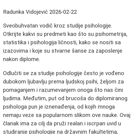
Radunka Vidojević
2026-02-22
Sveobuhvatan vodič kroz studije psihologije.
Otkrijte kakvi su predmeti kao što su psihometrija,
statistika i psihologija ličnosti, kako se nositi sa
izazovima i koje su stvarne šanse za zaposlenje
nakon diplome.
Odlučiti se za studije psihologije često je vođeno
dubokom ljubavlju prema ljudskoj psihi, željom za
pomaganjem i razumevanjem onoga što nas čini
ljudima. Međutim, put od brucoša do diplomiranog
psihologa pun je iznenađenja, od kojih mnoga
nemaju veze sa popularnom slikom ove nauke. Ovaj
članak ima za cilj da pruži realan i iscrpan uvid u
studiranje psihologije na državnim fakultetima,