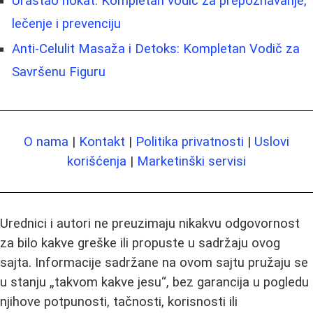
Urastao nokat: Kompletan vodič za prepoznavanje,
lečenje i prevenciju
Anti-Celulit Masaža i Detoks: Kompletan Vodič za
Savršenu Figuru
O nama
|
Kontakt
|
Politika privatnosti
|
Uslovi
korišćenja
|
Marketinški servisi
Urednici i autori ne preuzimaju nikakvu odgovornost
za bilo kakve greške ili propuste u sadržaju ovog
sajta. Informacije sadržane na ovom sajtu pružaju se
u stanju „takvom kakve jesu“, bez garancija u pogledu
njihove potpunosti, tačnosti, korisnosti ili