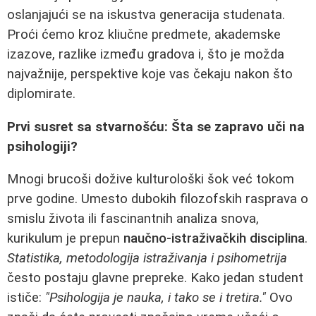
oslanjajući se na iskustva generacija studenata.
Proći ćemo kroz kliučne predmete, akademske
izazove, razlike između gradova i, što je možda
najvažnije, perspektive koje vas čekaju nakon što
diplomirate.
Prvi susret sa stvarnošću: Šta se zapravo uči na
psihologiji?
Mnogi brucoši dožive kulturološki šok već tokom
prve godine. Umesto dubokih filozofskih rasprava o
smislu života ili fascinantnih analiza snova,
kurikulum je prepun
naučno-istraživačkih disciplina
.
Statistika, metodologija istraživanja i psihometrija
često postaju glavne prepreke. Kako jedan student
ističe:
"Psihologija je nauka, i tako se i tretira."
Ovo