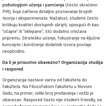
psihologijom učenja i pamćenja
(često skraćeno
PIR), koja zahteva detaljno poznavanje brojnih
teorija i eksperimenata. Nažalost, studenti često
kritikuju kvalitet dostupnih skripti, opisujući ih kao
"očajne" ili "sklepane", što dodatno otežava
pripremu. Strateško učenje, fokusiranje na ključne
koncepte i korišćenje dodatnih izvora postaje
neophodno.
Da li je prisustvo obavezno? Organizacija studija
i raspored
Organizacija nastave varira od fakulteta do
fakulteta. Na Filozofskom fakultetu u Novom
Sadu, na primer, veliki broj predavanja i vežbi je
obavezan. Raspored često nije student-friendly, sa