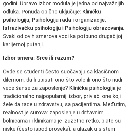
godini. Upravo izbor modula je jedna od najvažnijih
odluka. Ponuda obično uključuje:
Kliničku
psihologiju, Psihologiju rada i organizacije,
Istraživačku psihologiju i Psihologiju obrazovanja
.
Svaki od ovih smerova vodi ka potpuno drugačijoj
karijernoj putanji.
Izbor smera: Srce ili razum?
Ovde se studenti često suočavaju sa klasičnom
dilemom: da li upisati ono što vole ili ono što nudi
veće šanse za zaposlenje?
Klinička psihologija
je
tradicionalno najpopularniji izbor, privlači one koji
žele da rade u zdravstvu, sa pacijentima. Međutim,
realnost je surova: zaposlenje u državnim
bolnicama ili klinikama je izuzetno retko, plate su
niske (često ispod proseka), a ulazak u sistem