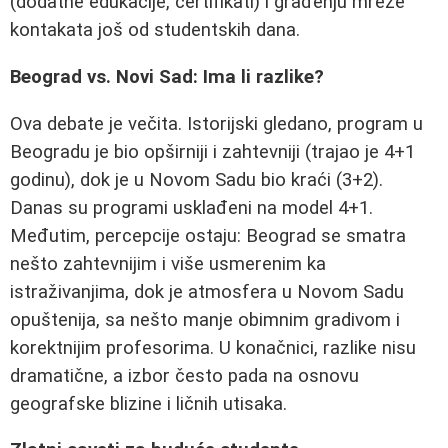
(dodatne edukacije, certifikati) i građenju mreže
kontakata još od studentskih dana.
Beograd vs. Novi Sad: Ima li razlike?
Ova debate je večita. Istorijski gledano, program u
Beogradu je bio opširniji i zahtevniji (trajao je 4+1
godinu), dok je u Novom Sadu bio kraći (3+2).
Danas su programi usklađeni na model 4+1.
Međutim, percepcije ostaju: Beograd se smatra
nešto zahtevnijim i više usmerenim ka
istraživanjima, dok je atmosfera u Novom Sadu
opuštenija, sa nešto manje obimnim gradivom i
korektnijim profesorima. U konačnici, razlike nisu
dramatične, a izbor često pada na osnovu
geografske blizine i ličnih utisaka.