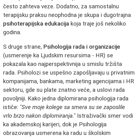
često zahteva veze. Dodatno, za samostalnu
terapijsku praksu neophodna je skupa i dugotrajna
psihoterapijska edukacija
koja traje još nekoliko
godina.
S druge strane,
Psihologija rada i organizacije
(usmerenje ka Ljudskim resursima - HR) se
pokazala kao najperspektivnija u smislu tržišta
rada. Psiholozi se uspešno zapošljavaju u privatnim
kompanijama, bankama, marketing agencijama i HR
sektoru, gde su plate znatno veće, a uslovi rada
povoljniji. Kako jedna diplomirana psihologija rada
ističe:
"Sve moje kolege sa smera su se zaposlile
vrlo brzo nakon diplomiranja."
Istraživački smer vodi
ka akademskoj karijeri, dok je Psihologija
obrazovanja usmerena ka radu u školskim