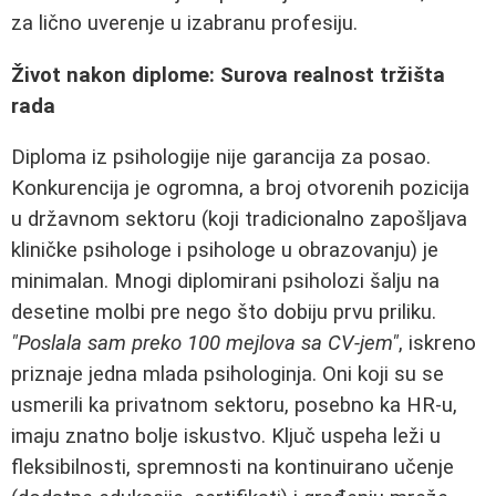
za lično uverenje u izabranu profesiju.
Život nakon diplome: Surova realnost tržišta
rada
Diploma iz psihologije nije garancija za posao.
Konkurencija je ogromna, a broj otvorenih pozicija
u državnom sektoru (koji tradicionalno zapošljava
kliničke psihologe i psihologe u obrazovanju) je
minimalan. Mnogi diplomirani psiholozi šalju na
desetine molbi pre nego što dobiju prvu priliku.
"Poslala sam preko 100 mejlova sa CV-jem"
, iskreno
priznaje jedna mlada psihologinja. Oni koji su se
usmerili ka privatnom sektoru, posebno ka HR-u,
imaju znatno bolje iskustvo. Ključ uspeha leži u
fleksibilnosti, spremnosti na kontinuirano učenje