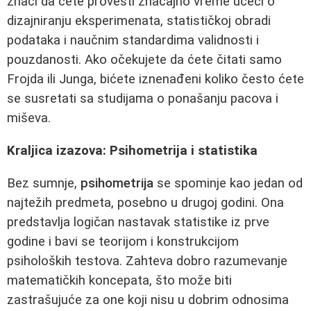
znači da ćete provesti značajno vreme učeći o
dizajniranju eksperimenata, statističkoj obradi
podataka i naučnim standardima validnosti i
pouzdanosti. Ako očekujete da ćete čitati samo
Frojda ili Junga, bićete iznenađeni koliko često ćete
se susretati sa studijama o ponašanju pacova i
miševa.
Kraljica izazova: Psihometrija i statistika
Bez sumnje,
psihometrija
se spominje kao jedan od
najtežih predmeta, posebno u drugoj godini. Ona
predstavlja logičan nastavak statistike iz prve
godine i bavi se teorijom i konstrukcijom
psiholoških testova. Zahteva dobro razumevanje
matematičkih koncepata, što može biti
zastrašujuće za one koji nisu u dobrim odnosima