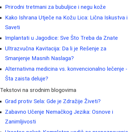
Prirodni tretmani za bubuljice i negu kože
Kako Ishrana Utječe na Kožu Lica: Lična Iskustva i
Saveti
Implantati u Jagodice: Sve Što Treba da Znate
Ultrazvučna Kavitacija: Da li je Rešenje za
Smanjenje Masnih Naslaga?
Alternativna medicina vs. konvencionalno lečenje -
Šta zaista deluje?
Tekstovi na srodnim blogovima
Grad protiv Sela: Gde je Zdražije Živeti?
Zabavno Učenje Nemačkog Jezika: Osnove i
Zanimljivosti