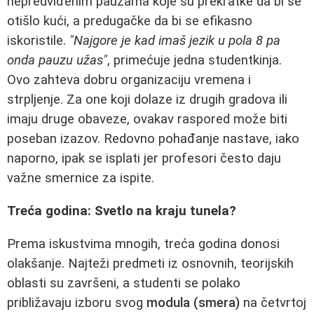
nepredviđenim pauzama koje su prekratke da bi se
otišlo kući, a predugačke da bi se efikasno
iskoristile.
"Najgore je kad imaš jezik u pola 8 pa
onda pauzu užas"
, primećuje jedna studentkinja.
Ovo zahteva dobru organizaciju vremena i
strpljenje. Za one koji dolaze iz drugih gradova ili
imaju druge obaveze, ovakav raspored može biti
poseban izazov. Redovno pohađanje nastave, iako
naporno, ipak se isplati jer profesori često daju
važne smernice za ispite.
Treća godina: Svetlo na kraju tunela?
Prema iskustvima mnogih, treća godina donosi
olakšanje. Najteži predmeti iz osnovnih, teorijskih
oblasti su završeni, a studenti se polako
približavaju izboru svog
modula (smera)
na četvrtoj