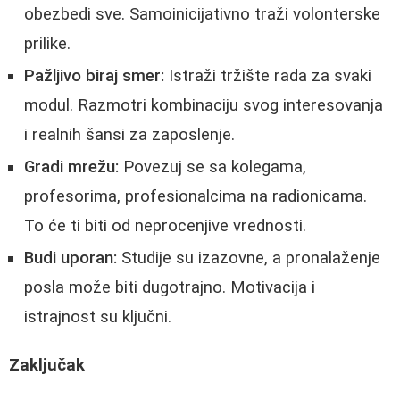
obezbedi sve. Samoinicijativno traži volonterske
prilike.
Pažljivo biraj smer:
Istraži tržište rada za svaki
modul. Razmotri kombinaciju svog interesovanja
i realnih šansi za zaposlenje.
Gradi mrežu:
Povezuj se sa kolegama,
profesorima, profesionalcima na radionicama.
To će ti biti od neprocenjive vrednosti.
Budi uporan:
Studije su izazovne, a pronalaženje
posla može biti dugotrajno. Motivacija i
istrajnost su ključni.
Zaključak