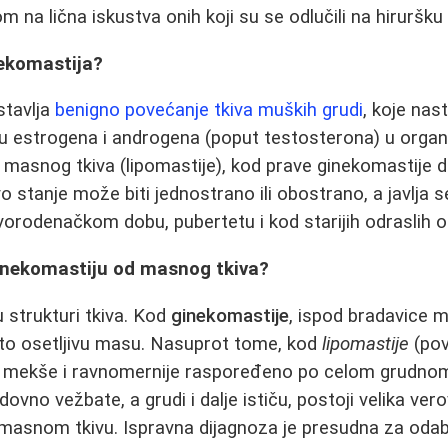
na lična iskustva onih koji su se odlučili na hiruršku 
nekomastija?
stavlja
benigno povećanje tkiva muških grudi
, koje nas
 estrogena i androgena (poput testosterona) u organi
 masnog tkiva (lipomastije), kod prave ginekomastije do
o stanje može biti jednostrano ili obostrano, a javlja se
vorodenačkom dobu, pubertetu i kod starijih odraslih 
ginekomastiju od masnog tkiva?
 u strukturi tkiva. Kod
ginekomastije
, ispod bradavice 
esto osetljivu masu. Nasuprot tome, kod
lipomastije
(pov
 je mekše i ravnomernije raspoređeno po celom grudno
edovno vežbate, a grudi i dalje ističu, postoji velika ve
 masnom tkivu. Ispravna dijagnoza je presudna za oda