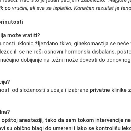
o meseci. Kao što je jedan pacijent zabeležio:
"Najgore j
ik po vrućini, ali sve se isplatilo. Konačan rezultat je fe
brinutosti
ija može vratiti?
punosti uklonio žljezdano tkivo,
ginekomastija
se neće v
lezde ili se ne reši osnovni hormonski disbalans, pos
značajno dobijanje na težni može dovesti do ponovnog 
ija?
nosti od složenosti slučaja i izabrane
privatne klinike 
olna?
 opštoj anesteziji, tako da sam tokom intervencije ne
vi su obično blagi do umereni i lako se kontrolišu lek