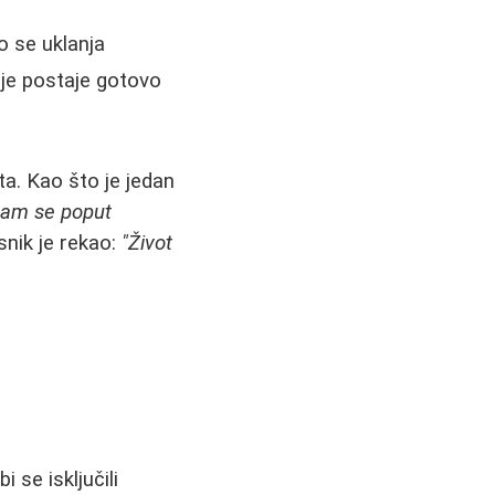
 se uklanja
ije postaje gotovo
ta. Kao što je jedan
 sam se poput
snik je rekao:
"Život
 se isključili