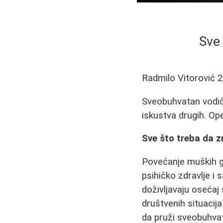
Sve 
Radmilo Vitorović
2
Sveobuhvatan vodič 
iskustva drugih. Ope
Sve što treba da z
Povećanje muških g
psihičko zdravlje 
doživljavaju osećaj 
društvenih situacija
da pruži sveobuhvat