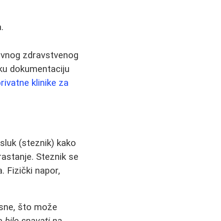
.
žavnog zdravstvenog
rsku dokumentaciju
rivatne klinike za
sluk (steznik) kako
rastanje. Steznik se
 Fizički napor,
asne, što može