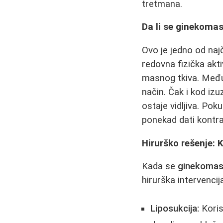
tretmana.
Da li se ginekomas
Ovo je jedno od najč
redovna fizička akt
masnog tkiva. Međut
način. Čak i kod iz
ostaje vidljiva. Po
ponekad dati kontra
Hirurško rešenje: 
Kada se
ginekomast
hirurška intervenci
Liposukcija:
Koris