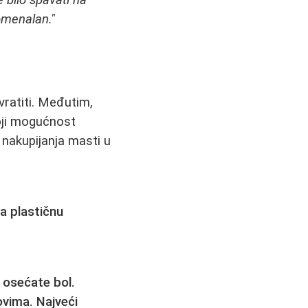
e bilo spavati na
nomenalan."
ratiti. Međutim,
toji mogućnost
nakupijanja masti u
za plastičnu
 osećate bol.
ovima. Najveći