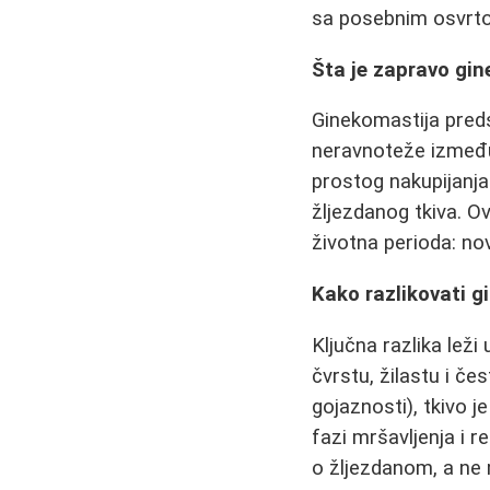
sa posebnim osvrtom 
Šta je zapravo gi
Ginekomastija pred
neravnoteže između
prostog nakupijanja
žljezdanog tkiva. Ov
životna perioda: no
Kako razlikovati 
Ključna razlika leži
čvrstu, žilastu i č
gojaznosti), tkivo
fazi mršavljenja i r
o žljezdanom, a ne