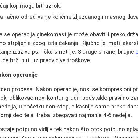
ji koji mogu biti uzrok.
za tačno određivanje količine žljezdanog i masnog tkiva
da se operacija ginekomastije može obaviti i preko dr
o strpljenje zbog lista čekanja. Ključno je imati leka
tanje izaziva psihičke smetnje. S druge strane, brojne
p
de brži put, uz predvidive troškove.
akon operacije
 deo procesa. Nakon operacije, nosi se kompresioni pr
tok, oblikovao novi kontur grudi i podstaklo pravilno za
nedeļja, u početku non-stop, a kasnije samo preko dana.
rnji deo tela, treba izbegavati najmanje 4-6 nedeļja.
staje potpuno vidljiv tek nakon što otok potpuno spl