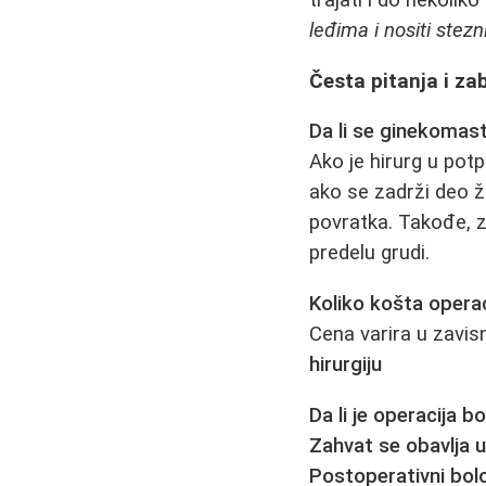
trajati i do nekolik
leđima i nositi stezn
Česta pitanja i za
Da li se ginekomast
Ako je hirurg u pot
ako se zadrži deo ž
povratka. Takođe, 
predelu grudi.
Koliko košta operac
Cena varira u zavis
hirurgiju
Da li je operacija b
Zahvat se obavlja u
Postoperativni bolo