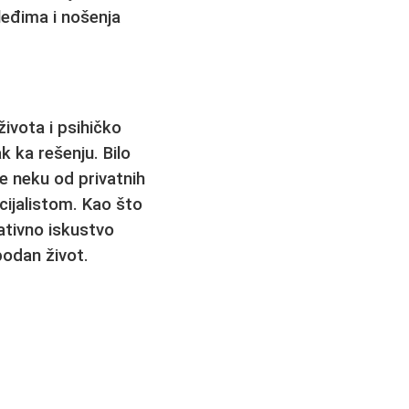
leđima i nošenja
ivota i psihičko
k ka rešenju. Bilo
te neku od
privatnih
cijalistom. Kao što
ativno iskustvo
bodan život.