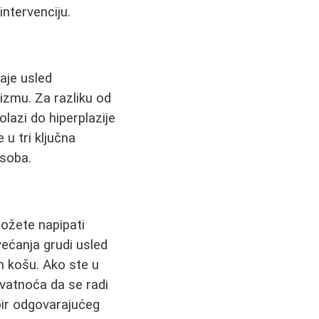
intervenciju.
taje usled
zmu. Za razliku od
lazi do hiperplazije
 u tri ključna
osoba.
možete napipati
ećanja grudi usled
m košu. Ako ste u
rovatnoća da se radi
bir odgovarajućeg