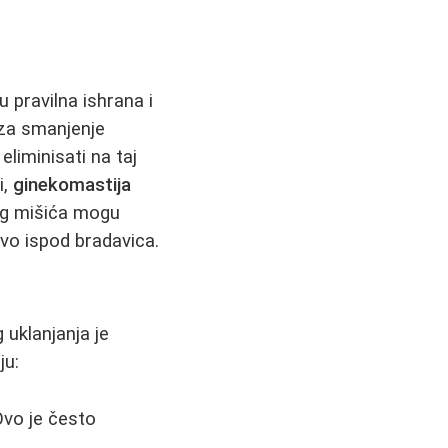
u pravilna ishrana i
 za smanjenje
liminisati na taj
i,
ginekomastija
nog mišića mogu
ivo ispod bradavica.
 uklanjanja je
ju:
Ovo je često