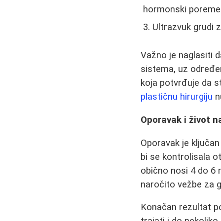
hormonski poremeća
Ultrazvuk grudi 
Važno je naglasiti 
sistema, uz određen
koja potvrđuje da s
plastičnu hirurgiju
nu
Oporavak i život n
Oporavak je ključan
bi se kontrolisala o
obično nosi 4 do 6 
naročito vežbe za go
Konačan rezultat po