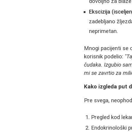
dovoljno za blaže
Ekscizija (iscelje
zadebljano žljezd
neprimetan.
Mnogi pacijenti se 
korisnik podelio:
"Ta
čudaka. Izgubio sa
mi se zavrtio za mi
Kako izgleda put d
Pre svega, neophodn
Pregled kod leka
Endokrinološki pr