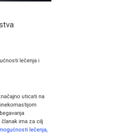
ustva
ćnosti lečenja i
značajno uticati na
 ginekomastijom
izbegavanja
članak ima za cilj
mogućnosti lečenja
,