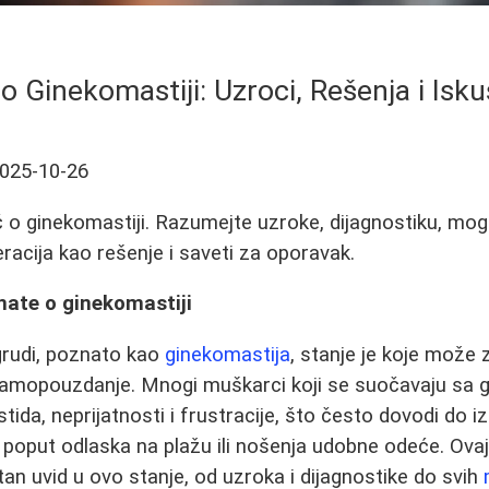
o Ginekomastiji: Uzroci, Rešenja i Isk
025-10-26
o ginekomastiji. Razumejte uzroke, dijagnostiku, mogu
racija kao rešenje i saveti za oporavak.
nate o ginekomastiji
rudi, poznato kao
ginekomastija
, stanje je koje može 
i samopouzdanje. Mnogi muškarci koji se suočavaju sa
stida, neprijatnosti i frustracije, što često dovodi do 
 poput odlaska na plažu ili nošenja udobne odeće. Ovaj 
an uvid u ovo stanje, od uzroka i dijagnostike do svih