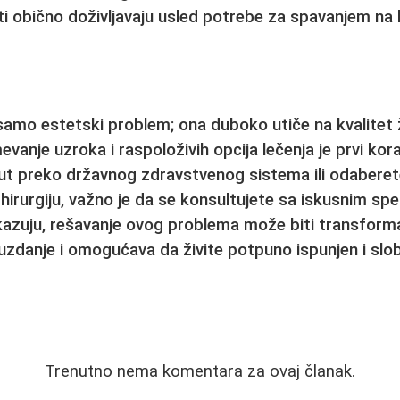
i obično doživljavaju usled potrebe za spavanjem na 
samo estetski problem; ona duboko utiče na kvalitet ž
vanje uzroka i raspoloživih opcija lečenja je prvi kora
put preko državnog zdravstvenog sistema ili odabere
hirurgiju
, važno je da se konsultujete sa iskusnim spe
kazuju, rešavanje ovog problema može biti transform
zdanje i omogućava da živite potpuno ispunjen i slo
Trenutno nema komentara za ovaj članak.