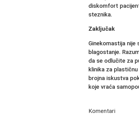
diskomfort pacijent
steznika.
Zaključak
Ginekomastija
nije 
blagostanje. Razume
da se odlučite za 
klinika za plastičnu 
brojna iskustva po
koje vraća samopou
Komentari