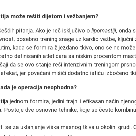
tija može rešiti dijetom i vežbanjem?
ešćih pitanja. Ako je reč isključivo o
lipomastiji
, onda s
ivnost, posebno trening snage uz kardio vežbe, ključni
im, kada se formira žljezdano tkivo, ono se ne može e
uzetno definisanih atletičara sa niskim procentom mast
kušaji da se ovo stanje reši intenzivnim treningom prs
efekat, jer povećani mišići dodatno ističu izbočeno tk
Kada je operacija neophodna?
ija
jednom formira, jedini trajni i efikasan način njenog
ja. Postoje dve osnovne tehnike, koje se često kombinu
ti se za uklanjanje viška masnog tkiva u okolini grudi. 