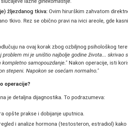
 slučajeve lažne
ginekomastije
.
nje) žljezdanog tkiva:
Ovim hirurškim zahvatom direktno
ano tkivo. Rez se obično pravi na ivici areole, gde kasn
odlučuju na ovaj korak zbog ozbiljnog psihološkog tere
j problem mi je uništio najbolje godine života... skrivao
m kompletno samopouzdanje."
Nakon operacije, isti kori
lion stepeni. Napokon se osećam normalno."
o operacije?
a je detaljna dijagnostika. To podrazumeva:
ra opšte prakse i dobijanje uputnica.
egled i analize hormona (testosteron, estradiol) kako bi