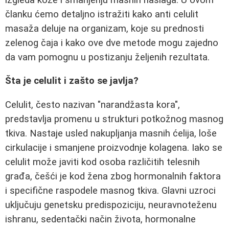
članku ćemo detaljno istražiti kako anti celulit
masaža deluje na organizam, koje su prednosti
zelenog čaja i kako ove dve metode mogu zajedno
da vam pomognu u postizanju željenih rezultata.
Šta je celulit i zašto se javlja?
Celulit, često nazivan "narandžasta kora",
predstavlja promenu u strukturi potkožnog masnog
tkiva. Nastaje usled nakupljanja masnih ćelija, loše
cirkulacije i smanjene proizvodnje kolagena. Iako se
celulit može javiti kod osoba različitih telesnih
građa, češći je kod žena zbog hormonalnih faktora
i specifične raspodele masnog tkiva. Glavni uzroci
uključuju genetsku predispoziciju, neuravnoteženu
ishranu, sedentački način života, hormonalne