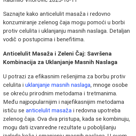
Saznajte kako anticelulit masaža i redovno
konzumiranje zelenog čaja mogu pomoći u borbi
protiv celulita i uklanjanju masnih naslaga. Detaljan
vodič o postupcima i benefitima.
Anticelulit Masaža i Zeleni Čaj: Savršena
Kombinacija za Uklanjanje Masnih Naslaga
U potrazi za efikasnim rešenjima za borbu protiv
celulita i
uklanjanje masnih naslaga
, mnoge osobe
se okreću prirodnim metodama i tretmanima.
Među najpopularnijim i najefikasnijim metodama
ističu se
anticelulit masaža
i redovna upotreba
zelenog čaja. Ova dva pristupa, kada se kombinuju,
mogu dati izvanredne rezultate u poboljšanju
izgleda kože i smanjenju masnih naslaga. U ovom