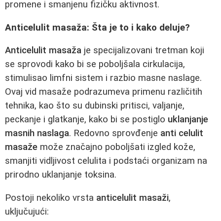
promene i smanjenu fizičku aktivnost.
Anticelulit masaža: Šta je to i kako deluje?
Anticelulit masaža
je specijalizovani tretman koji
se sprovodi kako bi se poboljšala cirkulacija,
stimulisao limfni sistem i razbio masne naslage.
Ovaj vid masaže podrazumeva primenu različitih
tehnika, kao što su dubinski pritisci, valjanje,
peckanje i glatkanje, kako bi se postiglo
uklanjanje
masnih naslaga
. Redovno sprovđenje
anti celulit
masaže
može značajno poboljšati izgled kože,
smanjiti vidljivost celulita i podstaći organizam na
prirodno uklanjanje toksina.
Postoji nekoliko vrsta
anticelulit masaži
,
uključujući: