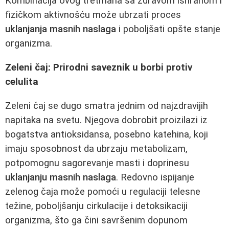
Kombinacija ovog tretmana sa zdravom ishranom i
fizičkom aktivnošću može ubrzati proces
uklanjanja masnih naslaga
i poboljšati opšte stanje
organizma.
Zeleni čaj: Prirodni saveznik u borbi protiv
celulita
Zeleni čaj se dugo smatra jednim od najzdravijih
napitaka na svetu. Njegova dobrobit proizilazi iz
bogatstva antioksidansa, posebno katehina, koji
imaju sposobnost da ubrzaju metabolizam,
potpomognu sagorevanje masti i doprinesu
uklanjanju masnih naslaga
. Redovno ispijanje
zelenog čaja može pomoći u regulaciji telesne
težine, poboljšanju cirkulacije i detoksikaciji
organizma, što ga čini savršenim dopunom