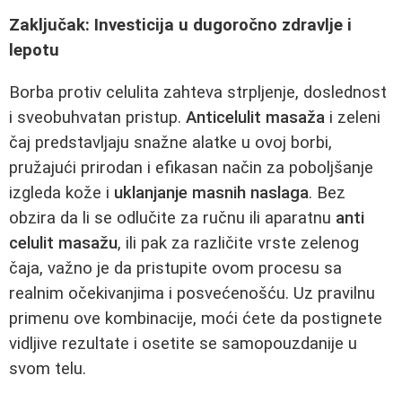
Zaključak: Investicija u dugoročno zdravlje i
lepotu
Borba protiv celulita zahteva strpljenje, doslednost
i sveobuhvatan pristup.
Anticelulit masaža
i zeleni
čaj predstavljaju snažne alatke u ovoj borbi,
pružajući prirodan i efikasan način za poboljšanje
izgleda kože i
uklanjanje masnih naslaga
. Bez
obzira da li se odlučite za ručnu ili aparatnu
anti
celulit masažu
, ili pak za različite vrste zelenog
čaja, važno je da pristupite ovom procesu sa
realnim očekivanjima i posvećenošću. Uz pravilnu
primenu ove kombinacije, moći ćete da postignete
vidljive rezultate i osetite se samopouzdanije u
svom telu.