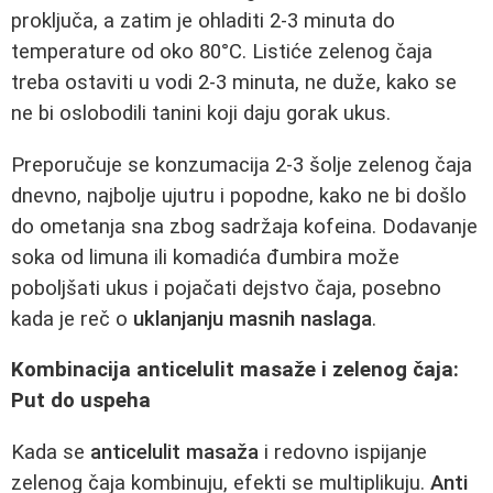
proključa, a zatim je ohladiti 2-3 minuta do
temperature od oko 80°C. Listiće zelenog čaja
treba ostaviti u vodi 2-3 minuta, ne duže, kako se
ne bi oslobodili tanini koji daju gorak ukus.
Preporučuje se konzumacija 2-3 šolje zelenog čaja
dnevno, najbolje ujutru i popodne, kako ne bi došlo
do ometanja sna zbog sadržaja kofeina. Dodavanje
soka od limuna ili komadića đumbira može
poboljšati ukus i pojačati dejstvo čaja, posebno
kada je reč o
uklanjanju masnih naslaga
.
Kombinacija anticelulit masaže i zelenog čaja:
Put do uspeha
Kada se
anticelulit masaža
i redovno ispijanje
zelenog čaja kombinuju, efekti se multiplikuju.
Anti