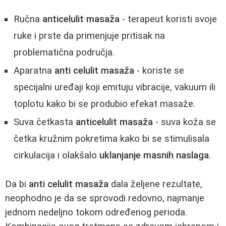
Ručna
anticelulit masaža
- terapeut koristi svoje
ruke i prste da primenjuje pritisak na
problematična područja.
Aparatna
anti celulit masaža
- koriste se
specijalni uređaji koji emituju vibracije, vakuum ili
toplotu kako bi se produbio efekat masaže.
Suva četkasta
anticelulit masaža
- suva koža se
četka kružnim pokretima kako bi se stimulisala
cirkulacija i olakšalo
uklanjanje masnih naslaga
.
Da bi
anti celulit masaža
dala željene rezultate,
neophodno je da se sprovodi redovno, najmanje
jednom nedeljno tokom određenog perioda.