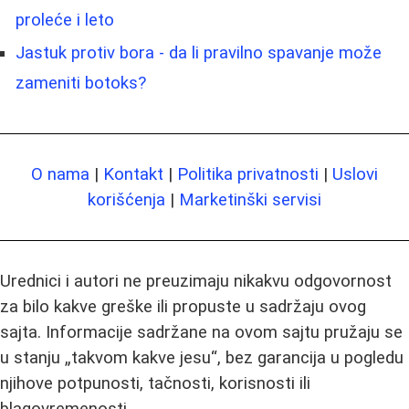
proleće i leto
Jastuk protiv bora - da li pravilno spavanje može
zameniti botoks?
O nama
|
Kontakt
|
Politika privatnosti
|
Uslovi
korišćenja
|
Marketinški servisi
Urednici i autori ne preuzimaju nikakvu odgovornost
za bilo kakve greške ili propuste u sadržaju ovog
sajta. Informacije sadržane na ovom sajtu pružaju se
u stanju „takvom kakve jesu“, bez garancija u pogledu
njihove potpunosti, tačnosti, korisnosti ili
blagovremenosti.