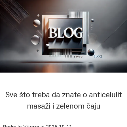
Sve što treba da znate o anticelulit
masaži i zelenom čaju
Radmilo Vitorović
2025-10-11