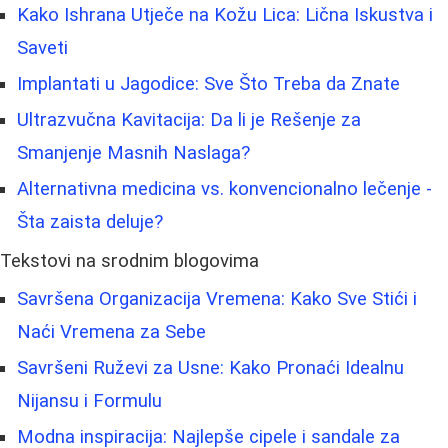
Kako Ishrana Utječe na Kožu Lica: Lična Iskustva i
Saveti
Implantati u Jagodice: Sve Što Treba da Znate
Ultrazvučna Kavitacija: Da li je Rešenje za
Smanjenje Masnih Naslaga?
Alternativna medicina vs. konvencionalno lečenje -
Šta zaista deluje?
Tekstovi na srodnim blogovima
Savršena Organizacija Vremena: Kako Sve Stići i
Naći Vremena za Sebe
Savršeni Ruževi za Usne: Kako Pronaći Idealnu
Nijansu i Formulu
Modna inspiracija: Najlepše cipele i sandale za