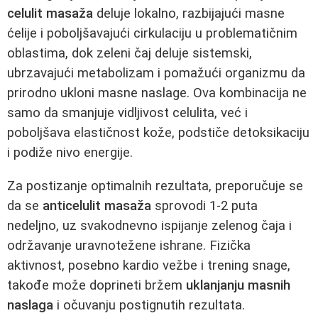
celulit masaža
deluje lokalno, razbijajući masne
ćelije i poboljšavajući cirkulaciju u problematičnim
oblastima, dok zeleni čaj deluje sistemski,
ubrzavajući metabolizam i pomažući organizmu da
prirodno ukloni masne naslage. Ova kombinacija ne
samo da smanjuje vidljivost celulita, već i
poboljšava elastičnost kože, podstiče detoksikaciju
i podiže nivo energije.
Za postizanje optimalnih rezultata, preporučuje se
da se
anticelulit masaža
sprovodi 1-2 puta
nedeljno, uz svakodnevno ispijanje zelenog čaja i
održavanje uravnotežene ishrane. Fizička
aktivnost, posebno kardio vežbe i trening snage,
takođe može doprineti bržem
uklanjanju masnih
naslaga
i očuvanju postignutih rezultata.