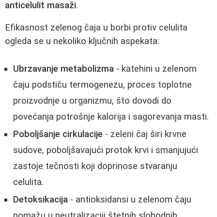
anticelulit masaži
.
Efikasnost zelenog čaja u borbi protiv celulita
ogleda se u nekoliko ključnih aspekata:
Ubrzavanje metabolizma
- katehini u zelenom
čaju podstiču termogenezu, proces toplotne
proizvodnje u organizmu, što dovodi do
povećanja potrošnje kalorija i sagorevanja masti.
Poboljšanje cirkulacije
- zeleni čaj širi krvne
sudove, poboljšavajući protok krvi i smanjujući
zastoje tečnosti koji doprinose stvaranju
celulita.
Detoksikacija
- antioksidansi u zelenom čaju
pomažu u neutralizaciji štetnih slobodnih