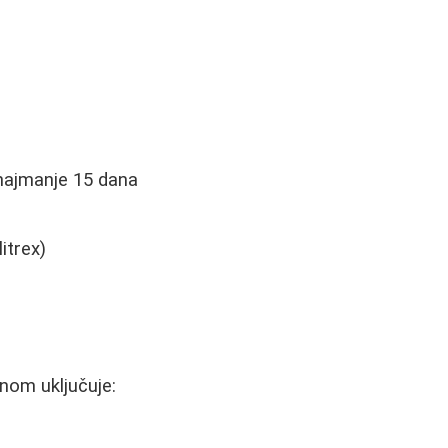
 najmanje 15 dana
itrex)
vnom uključuje: