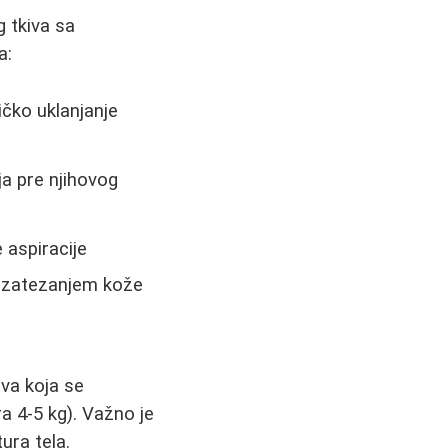
 tkiva sa
a:
ičko uklanjanje
ja pre njihovog
 aspiracije
a zatezanjem kože
va koja se
a 4-5 kg). Važno je
ura tela.