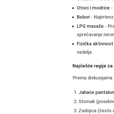
Otoci i modrice
- 
Bolovi
- Najintenz
LPG masaže
- Pr
sprečavanje nera
Fizička aktivnost
nedelja
Najčešće regije za 
Prema diskusijama 
Jahaće pantalo
Stomak (posebno
Zadnjica (često 