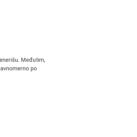
egenerišu. Međutim,
i ravnomerno po