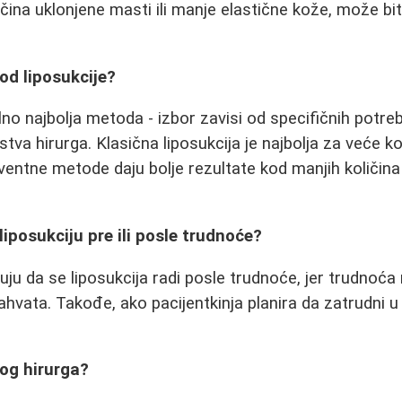
ičina uklonjene masti ili manje elastične kože, može b
tod liposukcije?
no najbolja metoda - izbor zavisi od specifičnih potreb
ustva hirurga. Klasična liposukcija je najbolja za veće k
ventne metode daju bolje rezultate kod manjih količina 
i liposukciju pre ili posle trudnoće?
uju da se liposukcija radi posle trudnoće, jer trudnoć
ahvata. Takođe, ako pacijentkinja planira da zatrudni u
og hirurga?