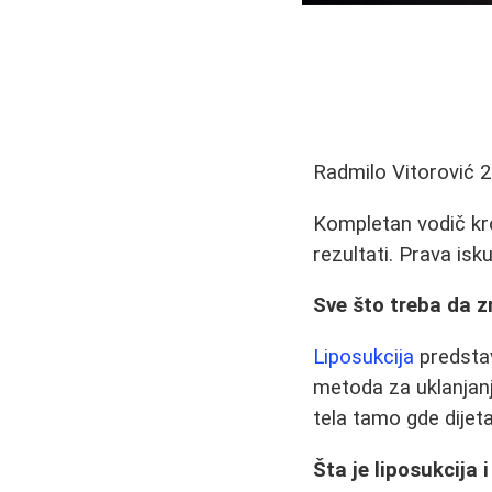
Radmilo Vitorović
2
Kompletan vodič kroz
rezultati. Prava isk
Sve što treba da zn
Liposukcija
predstav
metoda za uklanjan
tela tamo gde dijeta
Šta je liposukcija 