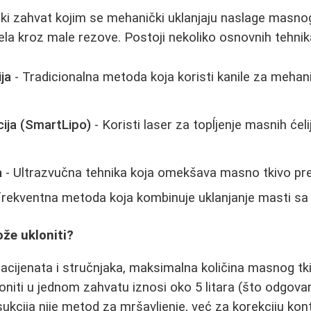
ški zahvat kojim se mehanički uklanjaju naslage masnog
tela kroz male rezove. Postoji nekoliko osnovnih tehnik
ja
- Tradicionalna metoda koja koristi kanile za mehan
cija (SmartLipo)
- Koristi laser za topĺjenje masnih ćeli
a
- Ultrazvučna tehnika koja omekšava masno tkivo pre
frekventna metoda koja kombinuje uklanjanje masti s
že ukloniti?
cijenata i stručnjaka, maksimalna količina masnog tki
iti u jednom zahvatu iznosi oko 5 litara (što odgovar
ukcija nije metod za mršavljenje, već za korekciju kont