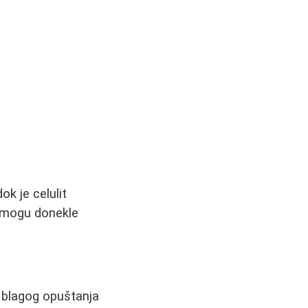
ok je celulit
a mogu donekle
o blagog opuštanja