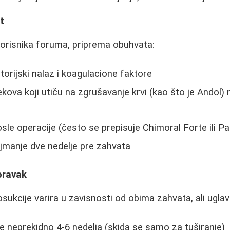
t
orisnika foruma, priprema obuhvata:
orijski nalaz i koagulacione faktore
ekova koji utiču na zgrušavanje krvi (kao što je Andol)
posle operacije (često se prepisuje Chimoral Forte ili Pal
jmanje dve nedelje pre zahvata
oravak
sukcije varira u zavisnosti od obima zahvata, ali ugla
se neprekidno 4-6 nedelja (skida se samo za tuširanje)