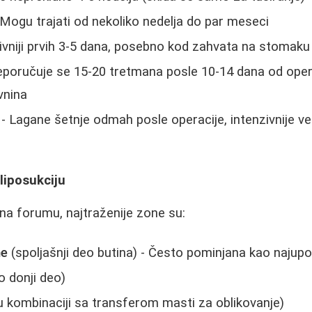
Mogu trajati od nekoliko nedelja do par meseci
ivniji prvih 3-5 dana, posebno kod zahvata na stomaku
eporučuje se 15-20 tretmana posle 10-14 dana od oper
vnina
- Lagane šetnje odmah posle operacije, intenzivnije ve
liposukciju
na forumu, najtraženije zone su:
ne
(spoljašnji deo butina) - Često pominjana kao najupo
 donji deo)
u kombinaciji sa transferom masti za oblikovanje)