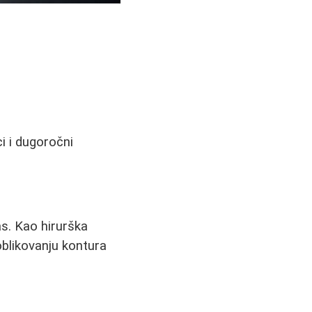
i i dugoročni
as. Kao hirurška
blikovanju kontura