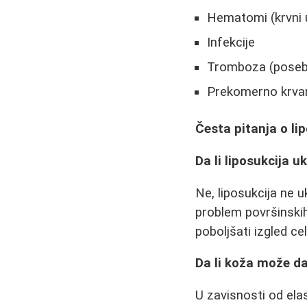
Hematomi (krvni 
Infekcije
Tromboza (poseb
Prekomerno krva
Česta pitanja o lip
Da li liposukcija uk
Ne, liposukcija ne u
problem površinskih
poboljšati izgled cel
Da li koža može da 
U zavisnosti od ela