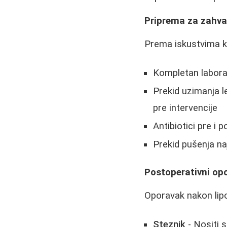
Priprema za zahva
Prema iskustvima k
Kompletan laborat
Prekid uzimanja l
pre intervencije
Antibiotici pre i 
Prekid pušenja na
Postoperativni op
Oporavak nakon lipo
Steznik
- Nositi 