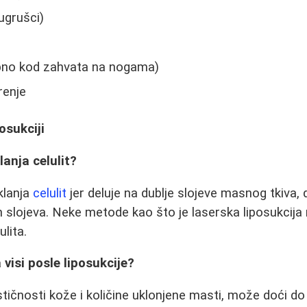
ugrušci)
no kod zahvata na nogama)
renje
osukciji
lanja celulit?
klanja
celulit
jer deluje na dublje slojeve masnog tkiva, d
 slojeva. Neke metode kao što je laserska liposukcij
ulita.
visi posle liposukcije?
stičnosti kože i količine uklonjene masti, može doći d