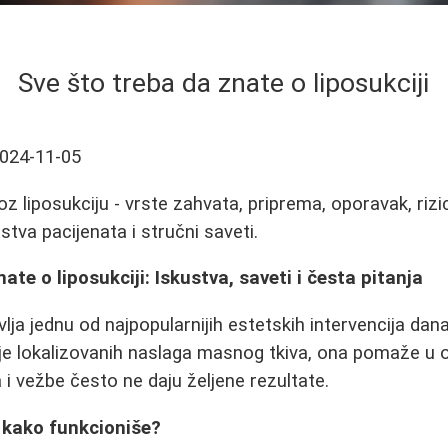
Sve što treba da znate o liposukciji
024-11-05
 liposukciju - vrste zahvata, priprema, oporavak, rizic
ustva pacijenata i stručni saveti.
ate o liposukciji: Iskustva, saveti i česta pitanja
lja jednu od najpopularnijih estetskih intervencija dan
je lokalizovanih naslaga masnog tkiva, ona pomaže u o
 i vežbe često ne daju željene rezultate.
i kako funkcioniše?