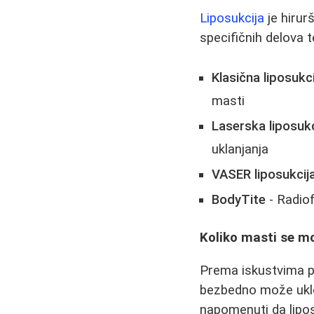
Liposukcija
je hirur
specifičnih delova 
Klasična liposukci
masti
Laserska liposuk
uklanjanja
VASER liposukcij
BodyTite
- Radio
Koliko masti se mo
Prema iskustvima pa
bezbedno može uklon
napomenuti da lipos