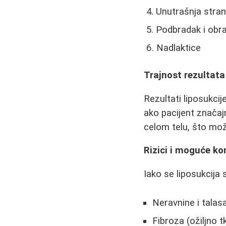
Unutrašnja stran
Podbradak i obra
Nadlaktice
Trajnost rezultata
Rezultati liposukci
ako pacijent značaj
celom telu, što mož
Rizici i moguće ko
Iako se liposukcija
Neravnine i talas
Fibroza (ožiljno t