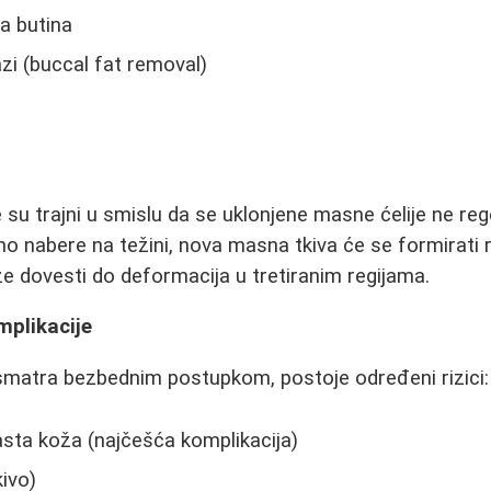
a butina
zi (buccal fat removal)
je su trajni u smislu da se uklonjene masne ćelije ne r
no nabere na težini, nova masna tkiva će se formirat
e dovesti do deformacija u tretiranim regijama.
mplikacije
 smatra bezbednim postupkom, postoje određeni rizici:
asta koža (najčešća komplikacija)
kivo)