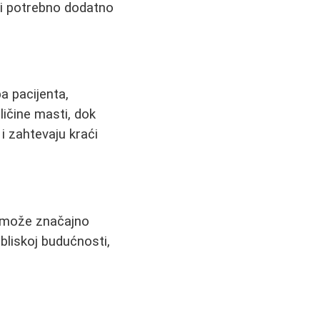
iti potrebno dodatno
a pacijenta,
oličine masti, dok
i zahtevaju kraći
a može značajno
 bliskoj budućnosti,