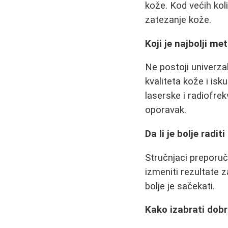
kože. Kod većih kol
zatezanje kože.
Koji je najbolji me
Ne postoji univerzal
kvaliteta kože i isk
laserske i radiofrek
oporavak.
Da li je bolje radit
Stručnjaci preporuč
izmeniti rezultate z
bolje je sačekati.
Kako izabrati dobr