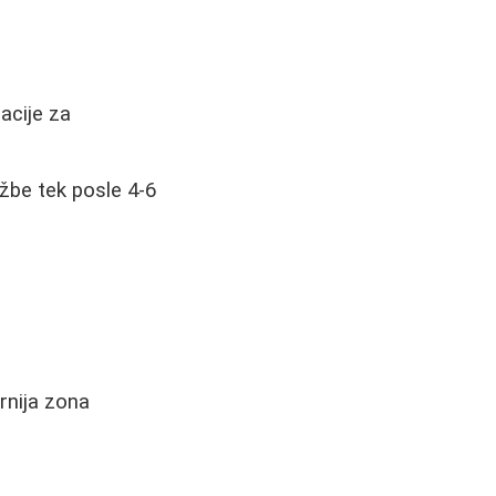
acije za
žbe tek posle 4-6
rnija zona