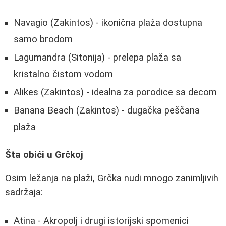
Navagio (Zakintos) - ikonična plaža dostupna
samo brodom
Lagumandra (Sitonija) - prelepa plaža sa
kristalno čistom vodom
Alikes (Zakintos) - idealna za porodice sa decom
Banana Beach (Zakintos) - dugačka peščana
plaža
Šta obići u Grčkoj
Osim ležanja na plaži, Grčka nudi mnogo zanimljivih
sadržaja:
Atina - Akropolj i drugi istorijski spomenici