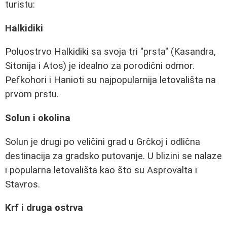
turistu:
Halkidiki
Poluostrvo Halkidiki sa svoja tri "prsta" (Kasandra,
Sitonija i Atos) je idealno za porodični odmor.
Pefkohori i Hanioti su najpopularnija letovališta na
prvom prstu.
Solun i okolina
Solun je drugi po veličini grad u Grčkoj i odlična
destinacija za gradsko putovanje. U blizini se nalaze
i popularna letovališta kao što su Asprovalta i
Stavros.
Krf i druga ostrva