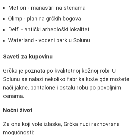
Metiori - manastiri na stenama
Olimp - planina grčkih bogova
Delfi - antički arheološki lokalitet
Waterland - vodeni park u Solunu
Saveti za kupovinu
Grčka je poznata po kvalitetnoj kožnoj robi. U
Solunu se nalazi nekoliko fabrika kože gde možete
naći jakne, pantalone i ostalu robu po povoljnim
cenama.
Noćni život
Za one koji vole izlaske, Grčka nudi raznovrsne
mogućnosti: