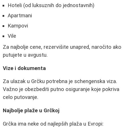
Hoteli (od luksuznih do jednostavnih)
Apartmani
Kampovi
Vile
Za najbolje cene, rezervišite unapred, naročito ako
putujete u avgustu.
Vize i dokumenta
Za ulazak u Grčku potrebna je schengenska viza.
Važno je obezbediti putno osiguranje koje pokriva
celo putovanje.
Najbolje plaže u Grčkoj
Grčka ima neke od najlepših plaža u Evropi: