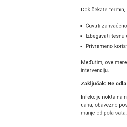
Dok čekate termin,
Čuvati zahvaćeno 
Izbegavati tesnu 
Privremeno korist
Međutim, ove mere 
intervenciju.
Zaključak: Ne odlaž
Infekcije nokta na n
dana, obavezno poset
manje od pola sata,