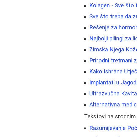
Kolagen - Sve što 
Sve što treba da z
Rešenje za hormons
Najbolji pilingi za 
Zimska Njega Kože:
Prirodni tretmani z
Kako Ishrana Utječ
Implantati u Jagod
Ultrazvučna Kavita
Alternativna medic
Tekstovi na srodnim
Razumijevanje Poč