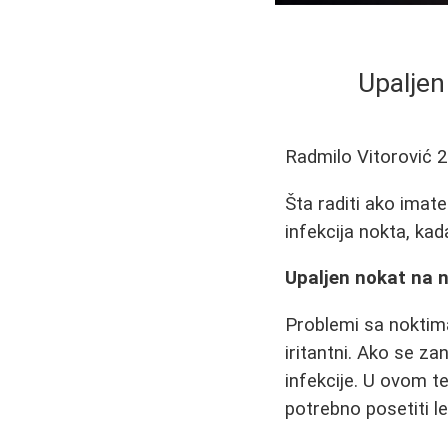
Upaljen 
Radmilo Vitorović
2
Šta raditi ako imat
infekcija nokta, kad
Upaljen nokat na no
Problemi sa noktim
iritantni. Ako se z
infekcije. U ovom t
potrebno posetiti l