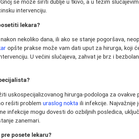
 Gnoj se može širiti dublje u tkivo, a u težim slučajevim
insku intervenciju.
osetiti lekara?
 nakon nekoliko dana, ili ako se stanje pogoršava, neop
kar
opšte prakse može vam dati uput za hirurga, koji će 
tervenciju. U većini slučajeva, zahvat je brz i bezbolan
pecijalista?
iti uskospecijalizovanog hirurga-podologa za ovakve 
no rešiti problem
uraslog nokta
ili infekcije. Najvažnije 
jne infekcije mogu dovesti do ozbiljnih posledica, uključu
stanje zanemari.
 pre posete lekaru?