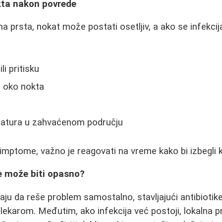
okta nakon povrede
a prsta, nokat može postati osetljiv, a ako se infekcij
li pritisku
je oko nokta
atura u zahvaćenom području
imptome, važno je reagovati na vreme kako bi izbegli k
 može biti opasno?
aju da reše problem samostalno, stavljajući antibiotike
 lekarom. Međutim, ako infekcija već postoji, lokalna p