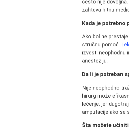
često nije dovoljna.
zahteva hitnu medic
Kada je potrebno p
Ako bol ne prestaje
stručnu pomoć.
Le
izvesti neophodnu in
anesteziju.
Da li je potreban s
Nije neophodno traž
hirurg može efikas
lečenje, jer dugotra
amputacije ako se 
Šta možete učiniti