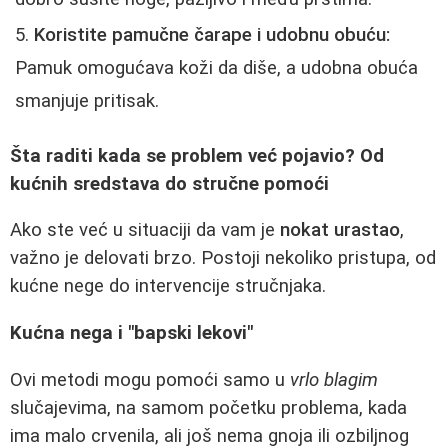
Koristite pamučne čarape i udobnu obuću:
Pamuk omogućava koži da diše, a udobna obuća
smanjuje pritisak.
Šta raditi kada se problem već pojavio? Od
kućnih sredstava do stručne pomoći
Ako ste već u situaciji da vam je
nokat urastao
,
važno je delovati brzo. Postoji nekoliko pristupa, od
kućne nege do intervencije stručnjaka.
Kućna nega i "bapski lekovi"
Ovi metodi mogu pomoći samo u
vrlo blagim
slučajevima, na samom početku problema, kada
ima malo crvenila, ali još nema gnoja ili ozbiljnog