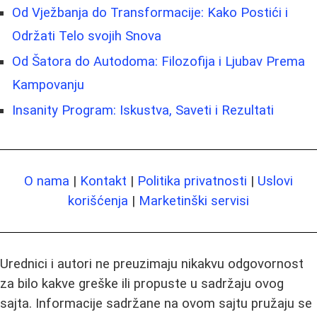
Od Vježbanja do Transformacije: Kako Postići i
Održati Telo svojih Snova
Od Šatora do Autodoma: Filozofija i Ljubav Prema
Kampovanju
Insanity Program: Iskustva, Saveti i Rezultati
O nama
|
Kontakt
|
Politika privatnosti
|
Uslovi
korišćenja
|
Marketinški servisi
Urednici i autori ne preuzimaju nikakvu odgovornost
za bilo kakve greške ili propuste u sadržaju ovog
sajta. Informacije sadržane na ovom sajtu pružaju se