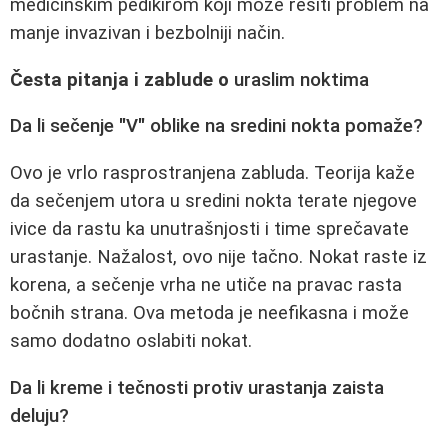
medicinskim pedikirom koji može rešiti problem na
manje invazivan i bezbolniji način.
Česta pitanja i zablude o
uraslim noktima
Da li sečenje "V" oblike na sredini nokta pomaže?
Ovo je vrlo rasprostranjena zabluda. Teorija kaže
da sečenjem utora u sredini nokta terate njegove
ivice da rastu ka unutrašnjosti i time sprečavate
urastanje. Nažalost, ovo nije tačno. Nokat raste iz
korena, a sečenje vrha ne utiče na pravac rasta
bočnih strana. Ova metoda je neefikasna i može
samo dodatno oslabiti nokat.
Da li kreme i tečnosti protiv urastanja zaista
deluju?