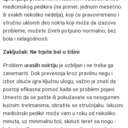
medicinskog pedikira (na primer, jednom mesečno
ili svakih nekoliko nedelja), koji će pravovremeno i
stručno ukloniti deo nokta koji može da izazove
probleme, možete živeti potpuno normalno, bez
bola i nelagodnosti.
Zaključak: Ne trpite bol u tišini
Problem
uraslih noktiju
je ozbiljan i ne treba ga
zanemariti. Dok prevencija kroz pravilnu negu i
izbor obuće igra ključnu ulogu, važno je znati da
postoji efikasna pomoć kada se problem pojavi.
Umesto da se patite ili pokušavate sa nesigurnim
kućnim tretmanima, obratite se stručnjaku. Iskusni
medicinski pedikir može vam u roku od nekoliko
minuta, uz minimalnu bol, skinuti teret sa nogu -