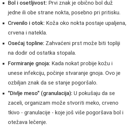
Bol i osetljivost:
Prvi znak je obično bol duž
jedne ili obe strane nokta, posebno pri pritisku.
Crvenilo i otok:
Koža oko nokta postaje upaljena,
crvena i natekla.
Osećaj topline:
Zahvaćeni prst može biti topliji
na dodir od ostatka stopala.
Formiranje gnoja:
Kada nokat probije kožu i
unese infekciju, počinje stvaranje gnoja. Ovo je
ozbiljan znak da se stanje pogoršalo.
"Divlje meso" (granulacija):
U pokušaju da se
zaceli, organizam može stvoriti meko, crveno
tkivo - granulacije - koje još više pogoršava bol i
otežava lečenje.