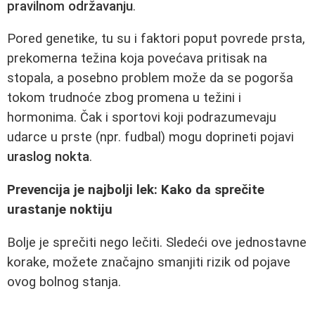
pravilnom održavanju
.
Pored genetike, tu su i faktori poput povrede prsta,
prekomerna težina koja povećava pritisak na
stopala, a posebno problem može da se pogorša
tokom trudnoće zbog promena u težini i
hormonima. Čak i sportovi koji podrazumevaju
udarce u prste (npr. fudbal) mogu doprineti pojavi
uraslog nokta
.
Prevencija je najbolji lek: Kako da sprečite
urastanje noktiju
Bolje je sprečiti nego lečiti. Sledeći ove jednostavne
korake, možete značajno smanjiti rizik od pojave
ovog bolnog stanja.