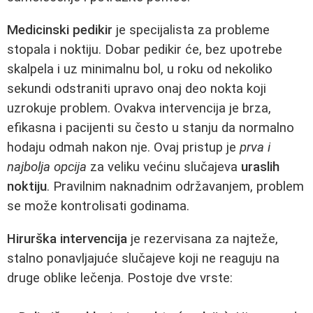
Medicinski pedikir
je specijalista za probleme
stopala i noktiju. Dobar pedikir će, bez upotrebe
skalpela i uz minimalnu bol, u roku od nekoliko
sekundi odstraniti upravo onaj deo nokta koji
uzrokuje problem. Ovakva intervencija je brza,
efikasna i pacijenti su često u stanju da normalno
hodaju odmah nakon nje. Ovaj pristup je
prva i
najbolja opcija
za veliku većinu slučajeva
uraslih
noktiju
. Pravilnim naknadnim održavanjem, problem
se može kontrolisati godinama.
Hirurška intervencija
je rezervisana za najteže,
stalno ponavljajuće slučajeve koji ne reaguju na
druge oblike lečenja. Postoje dve vrste: