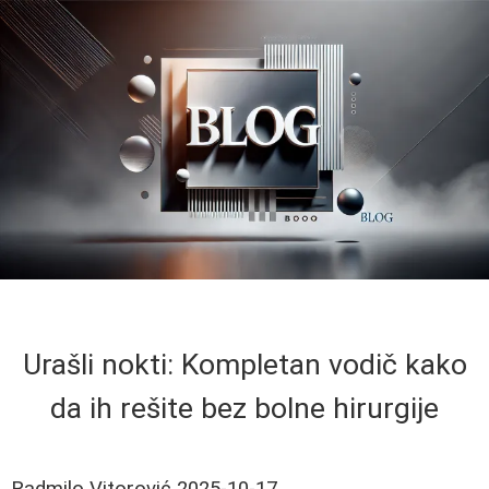
Urašli nokti: Kompletan vodič kako
da ih rešite bez bolne hirurgije
Radmilo Vitorović
2025-10-17