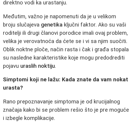
direktno vodi ka urastanju.
Međutim, važno je napomenuti da je u velikom
broju slučajeva
genetika
ključni faktor. Ako su vaši
roditelji ili drugi članovi porodice imali ovaj problem,
velika je verovatnoća da ćete se i vi sa njim suočiti.
Oblik noktne ploče, način rasta i čak i građa stopala
su nasledne karakteristike koje mogu predodrediti
pojavu
uraslih noktiju
.
Simptomi koji ne lažu: Kada znate da vam nokat
urasta?
Rano prepoznavanje simptoma je od krucijalnog
značaja kako bi se problem rešio što je pre moguće
i izbegle komplikacije.