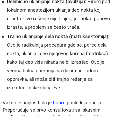
Delimično uklanjanje nokta (avulzija):
Hirurg pod
lokalnom anestezijom uklanja deo nokta koji
urasta. Ovo rešenje nije trajno, jer nokat ponovo
izraste, a problem se često vraća.
Trajno uklanjanje dela nokta (matriksektomija):
Ovo je radikalnija procedura gde se, pored dela
nokta, uklanja i deo njegovog korena (matriksa)
kako taj deo više nikada ne bi izrastao. Ovo je
veoma bolna operacija sa dužim periodom
oporavka, ali može biti trajno rešenje za
izuzetno teške slučajeve.
Važno je naglasiti da je
hirurg
poslednja opcija.
Preporučuje se prvo konsultovati sa iskusnim