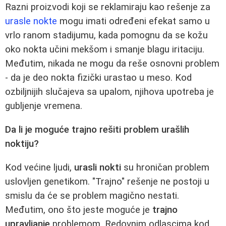
Razni proizvodi koji se reklamiraju kao rešenje za
urasle nokte
mogu imati određeni efekat samo u
vrlo ranom stadijumu, kada pomognu da se kožu
oko nokta učini mekšom i smanje blagu iritaciju.
Međutim, nikada ne mogu da reše osnovni problem
- da je deo nokta fizički urastao u meso. Kod
ozbiljnijih slučajeva sa upalom, njihova upotreba je
gubljenje vremena.
Da li je moguće trajno rešiti problem urašlih
noktiju?
Kod većine ljudi,
urasli nokti
su hroničan problem
uslovljen genetikom. "Trajno" rešenje ne postoji u
smislu da će se problem magično nestati.
Međutim, ono što jeste moguće je
trajno
upravljanje
problemom. Redovnim odlascima kod