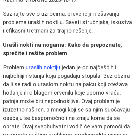
Saznajte sve o uzrocima, prevenciji i rešavanju
problema urašlih noktiju. Saveti stručnjaka, iskustva
i efikasni tretmani za trajno rešenje.
Urašli nokti na nogama: Kako da prepoznate,
sprečite i rešite problem
Problem
uraslih noktiju
jedan je od najčešćih i
najbolnijih stanja koja pogadaju stopala. Bez obzira
da li se radi o uraslom noktu na palcu koji otežava
hodanje ili o blagom crvenilu koje uporno vraća,
patnja može biti nepodnošljiva. Ovaj problem je
izuzetno raširen, a mnogi koji se sa njim suočavaju
osećaju se bespomoćno i ne znaju kome da se
obrate. Ovaj sveobuhvatni vodič će vam pomoći da
razumete suštinu problema, predupredite njegovo