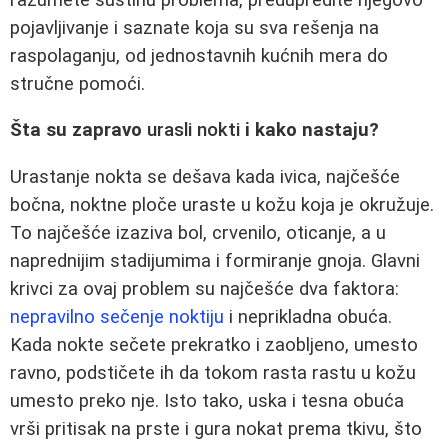
pojavljivanje i saznate koja su sva rešenja na
raspolaganju, od jednostavnih kućnih mera do
stručne pomoći.
Šta su zapravo
urasli nokti
i kako nastaju?
Urastanje nokta se dešava kada ivica, najčešće
bočna, noktne ploče uraste u kožu koja je okružuje.
To najčešće izaziva bol, crvenilo, oticanje, a u
naprednijim stadijumima i formiranje gnoja. Glavni
krivci za ovaj problem su najčešće dva faktora:
nepravilno sečenje noktiju
i neprikladna obuća.
Kada nokte sečete prekratko i zaobljeno, umesto
ravno, podstičete ih da tokom rasta rastu u kožu
umesto preko nje. Isto tako, uska i tesna obuća
vrši pritisak na prste i gura nokat prema tkivu, što