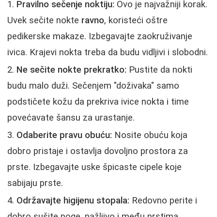
Pravilno sečenje noktiju:
Ovo je najvažniji korak.
Uvek sečite nokte
ravno
, koristeći oštre
pedikerske makaze. Izbegavajte zaokruživanje
ivica. Krajevi nokta treba da budu vidljivi i slobodni.
Ne sečite nokte prekratko:
Pustite da nokti
budu malo duži. Sečenjem "doživaka" samo
podstičete kožu da prekriva ivice nokta i time
povećavate šansu za urastanje.
Odaberite pravu obuću:
Nosite obuću koja
dobro pristaje i ostavlja dovoljno prostora za
prste. Izbegavajte uske špicaste cipele koje
sabijaju prste.
Održavajte higijenu stopala:
Redovno perite i
dobro sušite noge, pažljivo i među prstima.