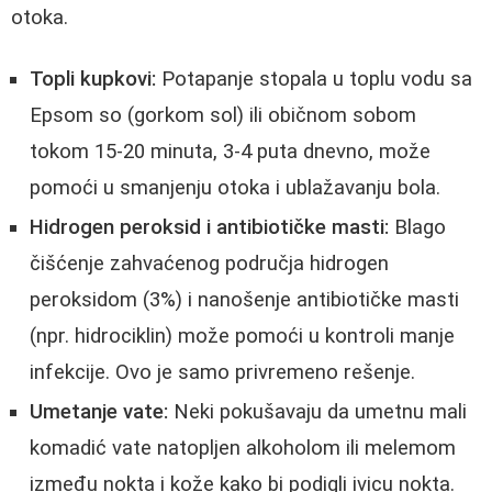
otoka.
Topli kupkovi:
Potapanje stopala u toplu vodu sa
Epsom so (gorkom sol) ili običnom sobom
tokom 15-20 minuta, 3-4 puta dnevno, može
pomoći u smanjenju otoka i ublažavanju bola.
Hidrogen peroksid i antibiotičke masti:
Blago
čišćenje zahvaćenog područja hidrogen
peroksidom (3%) i nanošenje antibiotičke masti
(npr. hidrociklin) može pomoći u kontroli manje
infekcije. Ovo je samo privremeno rešenje.
Umetanje vate:
Neki pokušavaju da umetnu mali
komadić vate natopljen alkoholom ili melemom
između nokta i kože kako bi podigli ivicu nokta.