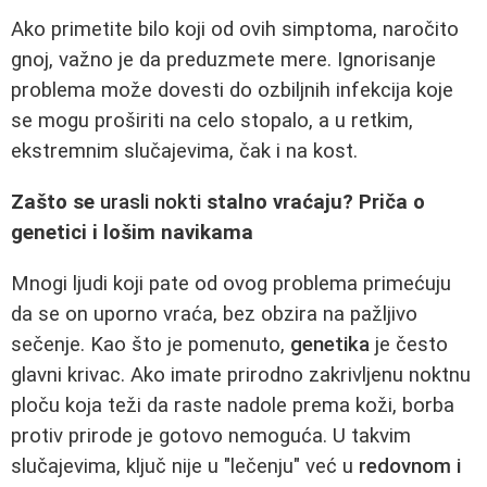
Ako primetite bilo koji od ovih simptoma, naročito
gnoj, važno je da preduzmete mere. Ignorisanje
problema može dovesti do ozbiljnih infekcija koje
se mogu proširiti na celo stopalo, a u retkim,
ekstremnim slučajevima, čak i na kost.
Zašto se
urasli nokti
stalno vraćaju? Priča o
genetici i lošim navikama
Mnogi ljudi koji pate od ovog problema primećuju
da se on uporno vraća, bez obzira na pažljivo
sečenje. Kao što je pomenuto,
genetika
je često
glavni krivac. Ako imate prirodno zakrivljenu noktnu
ploču koja teži da raste nadole prema koži, borba
protiv prirode je gotovo nemoguća. U takvim
slučajevima, ključ nije u "lečenju" već u
redovnom i