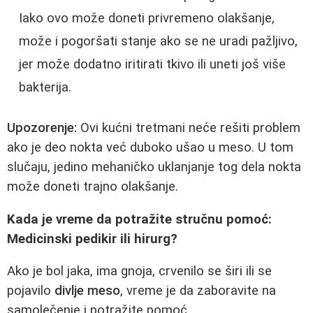
Iako ovo može doneti privremeno olakšanje,
može i pogoršati stanje ako se ne uradi pažljivo,
jer može dodatno iritirati tkivo ili uneti još više
bakterija.
Upozorenje:
Ovi kućni tretmani neće rešiti problem
ako je deo nokta već duboko ušao u meso. U tom
slučaju, jedino mehaničko uklanjanje tog dela nokta
može doneti trajno olakšanje.
Kada je vreme da potražite stručnu pomoć:
Medicinski pedikir ili hirurg?
Ako je bol jaka, ima gnoja, crvenilo se širi ili se
pojavilo
divlje meso
, vreme je da zaboravite na
samolečenje i potražite pomoć.