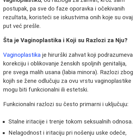
postupak, pa sve do faze oporavka i očekivanih
rezultata, koristeći se iskustvima onih koje su ovaj
put već prešle.
Šta je Vaginoplastika i Koji su Razlozi za Nju?
Vaginoplastika
je hirurški zahvat koji podrazumeva
korekciju i oblikovanje ženskih spoljnih genitalija,
pre svega malih usana (labia minora). Razlozi zbog
kojih se žene odlučuju za ovu vrstu vaginoplastike
mogu biti funkcionalni ili estetski.
Funkcionalni razlozi su često primarni i uključuju:
Stalne iritacije i trenje tokom seksualnih odnosa.
Nelagodnost i iritaciju pri nošenju uske odeće,