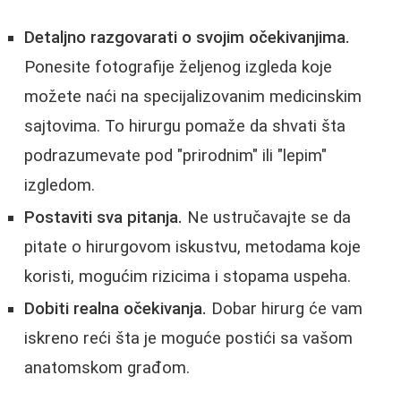
Detaljno razgovarati o svojim očekivanjima.
Ponesite fotografije željenog izgleda koje
možete naći na specijalizovanim medicinskim
sajtovima. To hirurgu pomaže da shvati šta
podrazumevate pod "prirodnim" ili "lepim"
izgledom.
Postaviti sva pitanja.
Ne ustručavajte se da
pitate o hirurgovom iskustvu, metodama koje
koristi, mogućim rizicima i stopama uspeha.
Dobiti realna očekivanja.
Dobar hirurg će vam
iskreno reći šta je moguće postići sa vašom
anatomskom građom.