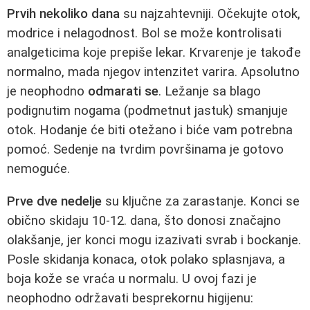
Prvih nekoliko dana
su najzahtevniji. Očekujte otok,
modrice i nelagodnost. Bol se može kontrolisati
analgeticima koje prepiše lekar. Krvarenje je takođe
normalno, mada njegov intenzitet varira. Apsolutno
je neophodno
odmarati se
. Ležanje sa blago
podignutim nogama (podmetnut jastuk) smanjuje
otok. Hodanje će biti otežano i biće vam potrebna
pomoć. Sedenje na tvrdim površinama je gotovo
nemoguće.
Prve dve nedelje
su ključne za zarastanje. Konci se
obično skidaju 10-12. dana, što donosi značajno
olakšanje, jer konci mogu izazivati svrab i bockanje.
Posle skidanja konaca, otok polako splasnjava, a
boja kože se vraća u normalu. U ovoj fazi je
neophodno održavati besprekornu higijenu: