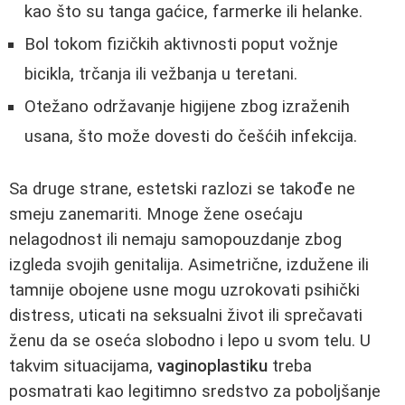
kao što su tanga gaćice, farmerke ili helanke.
Bol tokom fizičkih aktivnosti poput vožnje
bicikla, trčanja ili vežbanja u teretani.
Otežano održavanje higijene zbog izraženih
usana, što može dovesti do češćih infekcija.
Sa druge strane, estetski razlozi se takođe ne
smeju zanemariti. Mnoge žene osećaju
nelagodnost ili nemaju samopouzdanje zbog
izgleda svojih genitalija. Asimetrične, izdužene ili
tamnije obojene usne mogu uzrokovati psihički
distress, uticati na seksualni život ili sprečavati
ženu da se oseća slobodno i lepo u svom telu. U
takvim situacijama,
vaginoplastiku
treba
posmatrati kao legitimno sredstvo za poboljšanje