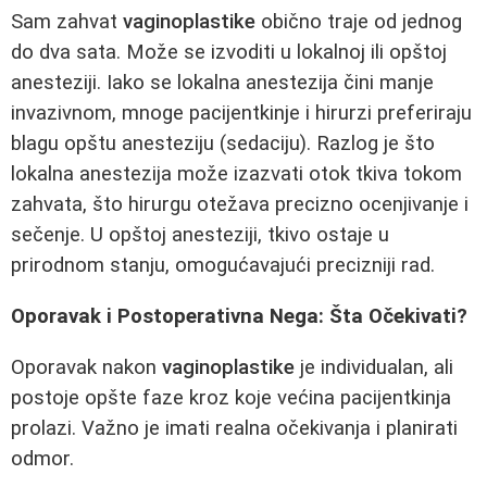
Sam zahvat
vaginoplastike
obično traje od jednog
do dva sata. Može se izvoditi u lokalnoj ili opštoj
anesteziji. Iako se lokalna anestezija čini manje
invazivnom, mnoge pacijentkinje i hirurzi preferiraju
blagu opštu anesteziju (sedaciju). Razlog je što
lokalna anestezija može izazvati otok tkiva tokom
zahvata, što hirurgu otežava precizno ocenjivanje i
sečenje. U opštoj anesteziji, tkivo ostaje u
prirodnom stanju, omogućavajući precizniji rad.
Oporavak i Postoperativna Nega: Šta Očekivati?
Oporavak nakon
vaginoplastike
je individualan, ali
postoje opšte faze kroz koje većina pacijentkinja
prolazi. Važno je imati realna očekivanja i planirati
odmor.