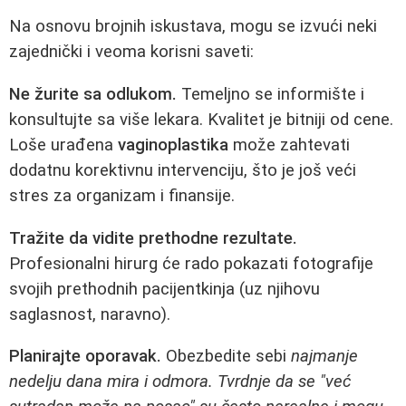
Na osnovu brojnih iskustava, mogu se izvući neki
zajednički i veoma korisni saveti:
Ne žurite sa odlukom.
Temeljno se informište i
konsultujte sa više lekara. Kvalitet je bitniji od cene.
Loše urađena
vaginoplastika
može zahtevati
dodatnu korektivnu intervenciju, što je još veći
stres za organizam i finansije.
Tražite da vidite prethodne rezultate.
Profesionalni hirurg će rado pokazati fotografije
svojih prethodnih pacijentkinja (uz njihovu
saglasnost, naravno).
Planirajte oporavak.
Obezbedite sebi
najmanje
nedelju dana mira i odmora. Tvrdnje da se "već