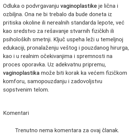
Odluka o podvrgavanju
vaginoplastike
je lična i
ozbiljna. Ona ne bi trebalo da bude doneta iz
pritiska okoline ili nerealnih standarda lepote, već
kao sredstvo za rešavanje stvarnih fizičkih ili
psiholoških smetnji. Ključ uspeha leži u temeljnoj
edukaciji, pronalaženju veštog i pouzdanog hirurga,
kao i u realnim očekivanjima i spremnosti na
proces oporavka. Uz adekvatnu pripremu,
vaginoplastika
može biti korak ka većem fizičkom
komforu, samopouzdanju i zadovoljstvu
sopstvenim telom.
Komentari
Trenutno nema komentara za ovaj članak.