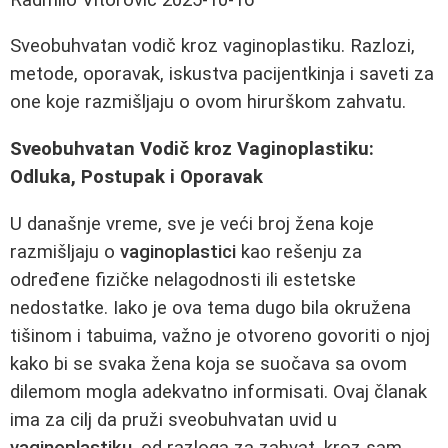
Sveobuhvatan vodič kroz vaginoplastiku. Razlozi,
metode, oporavak, iskustva pacijentkinja i saveti za
one koje razmišljaju o ovom hirurškom zahvatu.
Sveobuhvatan Vodič kroz Vaginoplastiku:
Odluka, Postupak i Oporavak
U današnje vreme, sve je veći broj žena koje
razmišljaju o
vaginoplastici
kao rešenju za
određene fizičke nelagodnosti ili estetske
nedostatke. Iako je ova tema dugo bila okružena
tišinom i tabuima, važno je otvoreno govoriti o njoj
kako bi se svaka žena koja se suočava sa ovom
dilemom mogla adekvatno informisati. Ovaj članak
ima za cilj da pruži sveobuhvatan uvid u
vaginoplastiku
, od razloga za zahvat, kroz sam