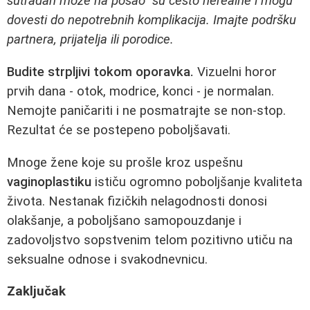
sutradan može na posao" su često nerealne i mogu
dovesti do nepotrebnih komplikacija. Imajte podršku
partnera, prijatelja ili porodice.
Budite strpljivi tokom oporavka.
Vizuelni horor
prvih dana - otok, modrice, konci - je normalan.
Nemojte paničariti i ne posmatrajte se non-stop.
Rezultat će se postepeno poboljšavati.
Mnoge žene koje su prošle kroz uspešnu
vaginoplastiku
ističu ogromno poboljšanje kvaliteta
života. Nestanak fizičkih nelagodnosti donosi
olakšanje, a poboljšano samopouzdanje i
zadovoljstvo sopstvenim telom pozitivno utiču na
seksualne odnose i svakodnevnicu.
Zaključak