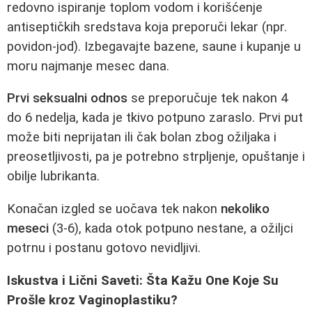
redovno ispiranje toplom vodom i korišćenje
antiseptičkih sredstava koja preporuči lekar (npr.
povidon-jod). Izbegavajte bazene, saune i kupanje u
moru najmanje mesec dana.
Prvi seksualni odnos
se preporučuje tek nakon 4
do 6 nedelja, kada je tkivo potpuno zaraslo. Prvi put
može biti neprijatan ili čak bolan zbog ožiljaka i
preosetljivosti, pa je potrebno strpljenje, opuštanje i
obilje lubrikanta.
Konačan izgled se uočava tek nakon
nekoliko
meseci
(3-6), kada otok potpuno nestane, a ožiljci
potrnu i postanu gotovo nevidljivi.
Iskustva i Lični Saveti: Šta Kažu One Koje Su
Prošle kroz Vaginoplastiku?