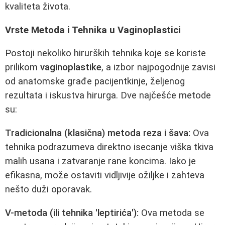
kvaliteta života.
Vrste Metoda i Tehnika u Vaginoplastici
Postoji nekoliko hirurških tehnika koje se koriste
prilikom
vaginoplastike
, a izbor najpogodnije zavisi
od anatomske građe pacijentkinje, željenog
rezultata i iskustva hirurga. Dve najčešće metode
su:
Tradicionalna (klasična) metoda reza i šava:
Ova
tehnika podrazumeva direktno isecanje viška tkiva
malih usana i zatvaranje rane koncima. Iako je
efikasna, može ostaviti vidljivije ožiljke i zahteva
nešto duži oporavak.
V-metoda (ili tehnika 'leptirića'):
Ova metoda se