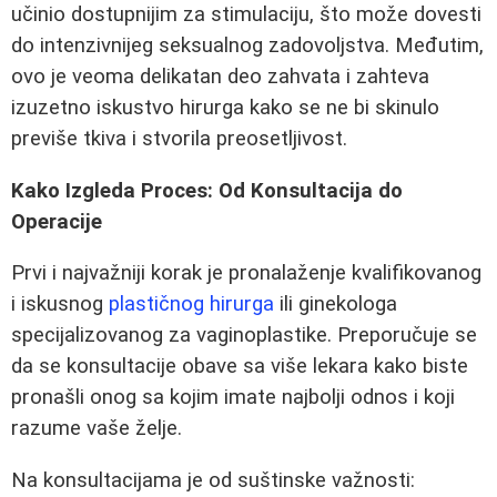
učinio dostupnijim za stimulaciju, što može dovesti
do intenzivnijeg seksualnog zadovoljstva. Međutim,
ovo je veoma delikatan deo zahvata i zahteva
izuzetno iskustvo hirurga kako se ne bi skinulo
previše tkiva i stvorila preosetljivost.
Kako Izgleda Proces: Od Konsultacija do
Operacije
Prvi i najvažniji korak je pronalaženje kvalifikovanog
i iskusnog
plastičnog hirurga
ili ginekologa
specijalizovanog za vaginoplastike. Preporučuje se
da se konsultacije obave sa više lekara kako biste
pronašli onog sa kojim imate najbolji odnos i koji
razume vaše želje.
Na konsultacijama je od suštinske važnosti: