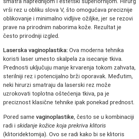
smatra naprednijom i estetski superiornijom. Hirurg
vrši rez u obliku slova V, što omogućava preciznije
oblikovanje i minimalno vidljive ožiljke, jer se rezovi
prave na prirodnim naborima kože. Rezultat je
često prirodniji izgled.
Laserska vaginoplastika:
Ova moderna tehnika
koristi laser umesto skalpela za isecanje tkiva.
Prednosti uključuju manje krvarenja tokom zahvata,
sterilniji rez i potencijalno brži oporavak. Međutim,
neki hirurzi smatraju da laserski rez može
uzrokovati toplotna oštećenja tkiva, pa je
preciznost klasične tehnike ipak ponekad prednost.
Pored same
vaginoplastike
, često se u kombinaciji
radi i
skidanje kožice koja prekriva klitoris
(klitoridektomija). Ovo se radi kako bi se klitoris