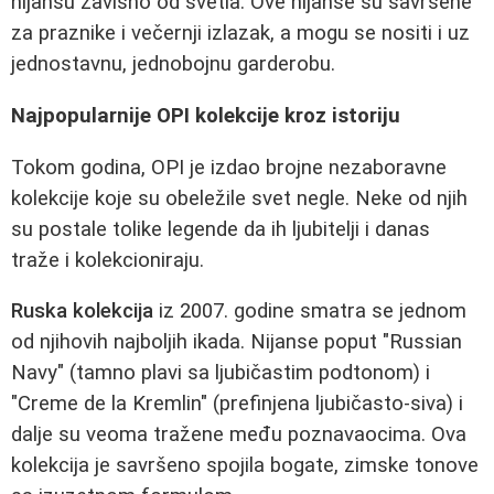
nijansu zavisno od svetla. Ove nijanse su savršene
za praznike i večernji izlazak, a mogu se nositi i uz
jednostavnu, jednobojnu garderobu.
Najpopularnije OPI kolekcije kroz istoriju
Tokom godina, OPI je izdao brojne nezaboravne
kolekcije koje su obeležile svet negle. Neke od njih
su postale tolike legende da ih ljubitelji i danas
traže i kolekcioniraju.
Ruska kolekcija
iz 2007. godine smatra se jednom
od njihovih najboljih ikada. Nijanse poput "Russian
Navy" (tamno plavi sa ljubičastim podtonom) i
"Creme de la Kremlin" (prefinjena ljubičasto-siva) i
dalje su veoma tražene među poznavaocima. Ova
kolekcija je savršeno spojila bogate, zimske tonove