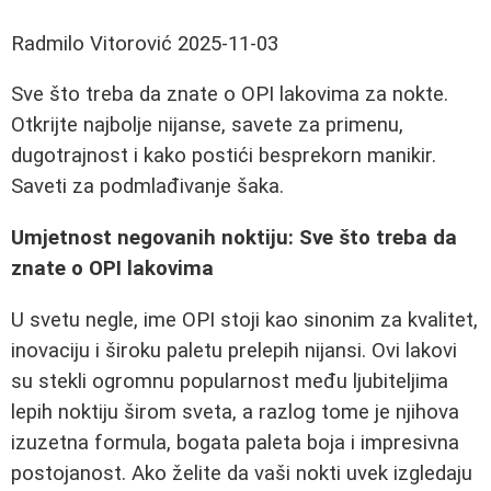
Radmilo Vitorović
2025-11-03
Sve što treba da znate o OPI lakovima za nokte.
Otkrijte najbolje nijanse, savete za primenu,
dugotrajnost i kako postići besprekorn manikir.
Saveti za podmlađivanje šaka.
Umjetnost negovanih noktiju: Sve što treba da
znate o OPI lakovima
U svetu negle, ime OPI stoji kao sinonim za kvalitet,
inovaciju i široku paletu prelepih nijansi. Ovi lakovi
su stekli ogromnu popularnost među ljubiteljima
lepih noktiju širom sveta, a razlog tome je njihova
izuzetna formula, bogata paleta boja i impresivna
postojanost. Ako želite da vaši nokti uvek izgledaju