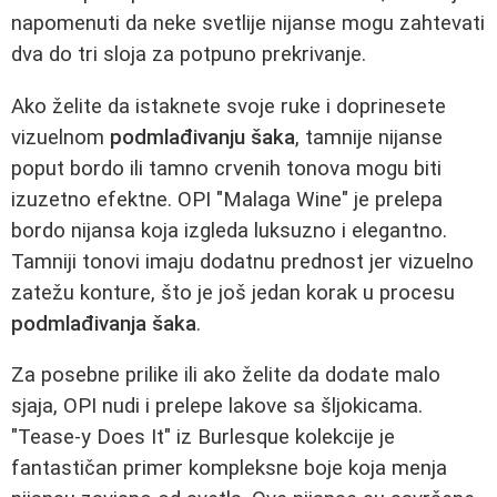
napomenuti da neke svetlije nijanse mogu zahtevati
dva do tri sloja za potpuno prekrivanje.
Ako želite da istaknete svoje ruke i doprinesete
vizuelnom
podmlađivanju šaka
, tamnije nijanse
poput bordo ili tamno crvenih tonova mogu biti
izuzetno efektne. OPI "Malaga Wine" je prelepa
bordo nijansa koja izgleda luksuzno i elegantno.
Tamniji tonovi imaju dodatnu prednost jer vizuelno
zatežu konture, što je još jedan korak u procesu
podmlađivanja šaka
.
Za posebne prilike ili ako želite da dodate malo
sjaja, OPI nudi i prelepe lakove sa šljokicama.
"Tease-y Does It" iz Burlesque kolekcije je
fantastičan primer kompleksne boje koja menja