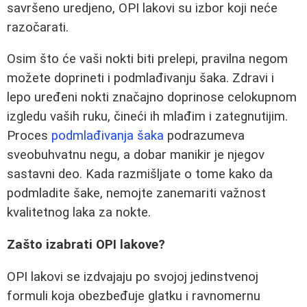
savršeno uredjeno, OPI lakovi su izbor koji neće
razočarati.
Osim što će vaši nokti biti prelepi, pravilna negom
možete doprineti i podmlađivanju šaka. Zdravi i
lepo uređeni nokti značajno doprinose celokupnom
izgledu vaših ruku, čineći ih mlađim i zategnutijim.
Proces
podmlađivanja šaka
podrazumeva
sveobuhvatnu negu, a dobar manikir je njegov
sastavni deo. Kada razmišljate o tome kako da
podmladite šake, nemojte zanemariti važnost
kvalitetnog laka za nokte.
Zašto izabrati OPI lakove?
OPI lakovi se izdvajaju po svojoj jedinstvenoj
formuli koja obezbeđuje glatku i ravnomernu