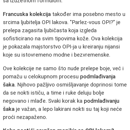
sa izuzetnom formulom.
Francuska kolekcija
također ima posebno mesto u
srcima ljubitelja OPI lakova. "Parlez-vous OPI?" je
prelepa zagasita ljubičasta koja izgleda
sofisticirano na svim tipovima kože. Ova kolekcija
je pokazala majstorstvo OPI-ja u kreiranju nijansi
koje su istovremeno modne i bezvremenske.
Ove kolekcije ne samo što nude prelepe boje, već i
pomažu u celokupnom procesu
podmlađivanja
šaka
. Njihovo pažljivo osmišljavanje doprinosi tome
da se nokti ističu, a time i ruke deluju bolje
negovano i mlađe. Svaki korak ka
podmlađivanju
šaka
je važan, a lepo lakirani nokti su taj koji neće
proći nezapaženo.