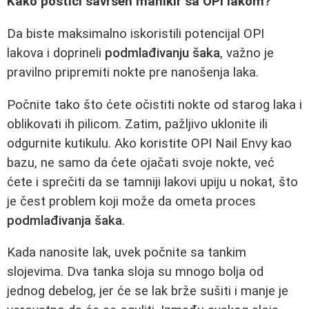
Kako postići savršen manikir sa OPI lakom?
Da biste maksimalno iskoristili potencijal OPI
lakova i doprineli
podmlađivanju šaka
, važno je
pravilno pripremiti nokte pre nanošenja laka.
Počnite tako što ćete očistiti nokte od starog laka i
oblikovati ih pilicom. Zatim, pažljivo uklonite ili
odgurnite kutikulu. Ako koristite OPI Nail Envy kao
bazu, ne samo da ćete ojačati svoje nokte, već
ćete i sprečiti da se tamniji lakovi upiju u nokat, što
je čest problem koji može da ometa proces
podmlađivanja šaka
.
Kada nanosite lak, uvek počnite sa tankim
slojevima. Dva tanka sloja su mnogo bolja od
jednog debelog, jer će se lak brže sušiti i manje je