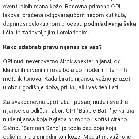
eventualnih mana kože. Redovna primena OPI
lakova, praćena odgovarajućom negom kutikula,
doprinosi celokupnom procesu
podmlađivanja šaka
i čini ih zadovoljnijim i omladenim.
Kako odabrati pravu nijansu za vas?
OPI nudi neverovatno širok spektar nijansi, od
klasičnih crvenih i roze boja do modernih tamnih i
metalik tonova. Kada birate nijansu, važno je uzeti
u obzir godišnje doba, priliku, ali i vaš ten i stil.
Za svakodnevnu upotrebu i posao, nude i svetlije
nijanse su odličan izbor. OPI "Bubble Bath" je kultna
nude nijansa koja izgleda prirodno i sofisticirano.
Slično, "Samoan Sand" je topla bež boja koja
odlično prati prirodni ton kože. Međutim, važno je