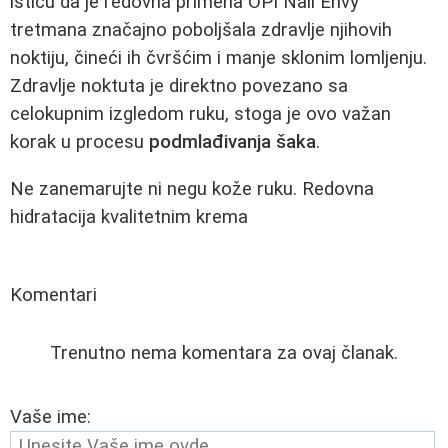
ističu da je redovna primena OPI Nail Envy
tretmana značajno poboljšala zdravlje njihovih
noktiju, čineći ih čvršćim i manje sklonim lomljenju.
Zdravlje noktuta je direktno povezano sa
celokupnim izgledom ruku, stoga je ovo važan
korak u procesu
podmlađivanja šaka
.
Ne zanemarujte ni negu kože ruku. Redovna
hidratacija kvalitetnim krema
Komentari
Trenutno nema komentara za ovaj članak.
Vaše ime: