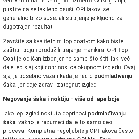
verovatno da će se oguliti. Između svakog sloja,
pustite da se lak lepo osuši. OPI lakovi se
generalno brzo suše, ali strpljenje je ključno za
dugotrajan rezultat.
Završite sa kvalitetnim top coat-om kako biste
zaštitili boju i produžili trajanje manikira. OPI Top
Coat je odličan izbor jer ne samo što štiti lak, već i
daje lep sjaj koji doprinosi celokupnom izgledu. Ovaj
sjaj je posebno važan kada je reč o
podmlađivanju
šaka
, jer daje zdrav i zategnut izgled.
Negovanje šaka i noktiju - više od lepe boje
Iako lep izgled noktuta doprinosi
podmlađivanju
šaka
, važno je razumeti da je to samo deo
procesa. Kompletna negoljubitelji OPI lakova često