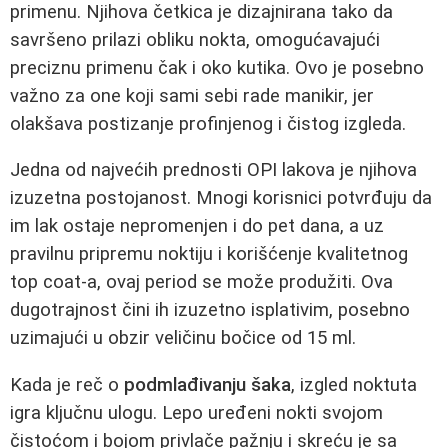
primenu. Njihova četkica je dizajnirana tako da
savršeno prilazi obliku nokta, omogućavajući
preciznu primenu čak i oko kutika. Ovo je posebno
važno za one koji sami sebi rade manikir, jer
olakšava postizanje profinjenog i čistog izgleda.
Jedna od najvećih prednosti OPI lakova je njihova
izuzetna postojanost. Mnogi korisnici potvrđuju da
im lak ostaje nepromenjen i do pet dana, a uz
pravilnu pripremu noktiju i korišćenje kvalitetnog
top coat-a, ovaj period se može produžiti. Ova
dugotrajnost čini ih izuzetno isplativim, posebno
uzimajući u obzir veličinu bočice od 15 ml.
Kada je reč o
podmlađivanju šaka
, izgled noktuta
igra ključnu ulogu. Lepo uređeni nokti svojom
čistoćom i bojom privlače pažnju i skreću je sa