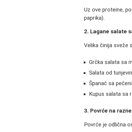
Uz ove proteine, pos
paprika).
2. Lagane salate 
Velika činija sveže
Grčka salata sa m
Salata od tunjevi
Španać sa pečeni
Kupus salata sa r
3. Povrće na razne
Povrće je odlična o