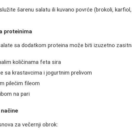
lužite šarenu salatu ili kuvano povrće (brokoli, karfiol
sa proteinima
 salate sa dodatkom proteina može biti izuzetno zasitn
alim količinama feta sira
ne sa krastavcima i jogurtnim prelivom
m pilećim fileom
ibom na pari
 načine
snova za večernji obrok: