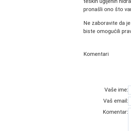
teških ugljenih hidr
pronašli ono što v
Ne zaboravite da je
biste omogućili pra
Komentari
Vaše ime:
Vaš email:
Komentar: