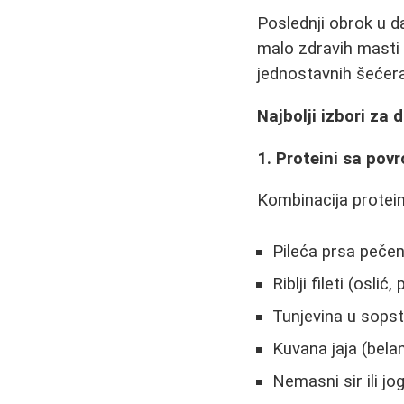
Poslednji obrok u dan
malo zdravih masti i
jednostavnih šećera
Najbolji izbori za 
1. Proteini sa pov
Kombinacija proteina
Pileća prsa pečena
Riblji fileti (osli
Tunjevina u sops
Kuvana jaja (belan
Nemasni sir ili jo