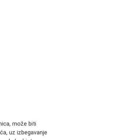
ica, može biti
rća, uz izbegavanje