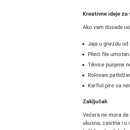
Kreativne ideje za
Ako vam dosade uobi
Jaja u gnezdu od
Pileći file umota
Tikvice punjene 
Rolovani patlidža
Karfiol pire sa 
Zaključak
Večera ne mora da b
ukusna, zasitna i u 