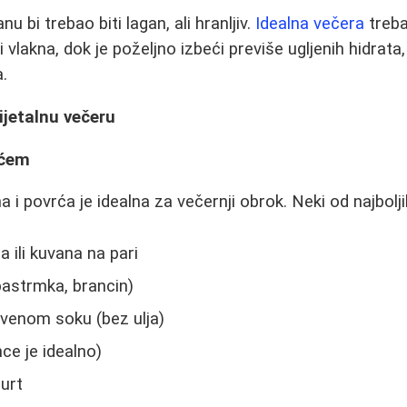
u bi trebao biti lagan, ali hranljiv.
Idealna večera
treba
 vlakna, dok je poželjno izbeći previše ugljenih hidrat
.
dijetalnu večeru
rćem
 i povrća je idealna za večernji obrok. Neki od najbolji
 ili kuvana na pari
ć, pastrmka, brancin)
tvenom soku (bez ulja)
ce je idealno)
gurt