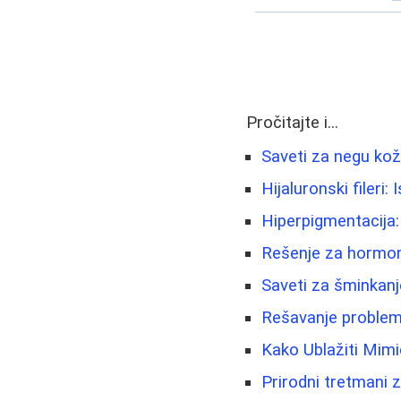
Pročitajte i...
Saveti za negu kože
Hijaluronski fileri
Hiperpigmentacija:
Rešenje za hormons
Saveti za šminkanje 
Rešavanje problema
Kako Ublažiti Mimič
Prirodni tretmani z