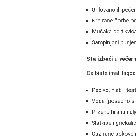
Grilovano ili peče
Kreirane čorbe o
Mušaka od tikvica 
Sampinjoni punje
Šta izbeći u veče
Da biste imali lagod
Pečivo, hleb i tes
Voće (posebno sl
Prženu hranu i ulj
Slatkiše i grickali
Gazirane sokove i