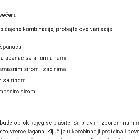
 večeru
čajene kombinacije, probajte ove varijacije:
 španaća
n u španać sa sirom u rerni
nemasnim sirom i začinima
n sa ribom
nemasnim sirom
ude obrok kojeg se plašite. Sa pravim izborom namirn
isto vreme lagana. Ključ je u kombinaciji proteina i pov