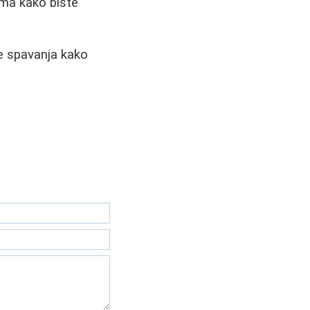
ama kako biste
re spavanja kako