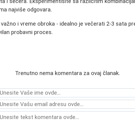
ata i šećera. Eksperimentišite sa različitim kombinacij
ama najviše odgovara.
 važno i vreme obroka - idealno je večerati 2-3 sata p
vilan probavni proces.
Trenutno nema komentara za ovaj članak.