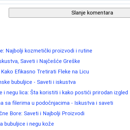
Slanje komentara
: Najbolji kozmetički proizvodi i rutine
: Iskustva, Saveti i Najčešće Greške
 Kako Efikasno Tretirati Fleke na Licu
ke bubuljice - Saveti i iskustva
i negu lica: Šta koristiti i kako postići prirodan izgled
 sa filerima u podočnjacima - Iskustva i saveti
ne Bore: Saveti i Najbolji Proizvodi
a bubuljice i negu kože