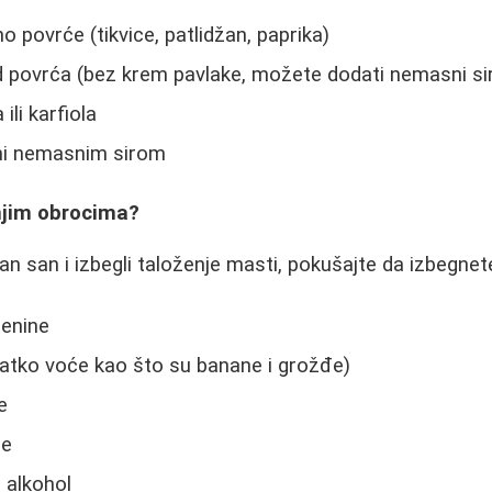
no povrće (tikvice, patlidžan, paprika)
d povrća (bez krem pavlake, možete dodati nemasni si
ili karfiola
ni nemasnim sirom
rnjim obrocima?
an san i izbegli taloženje masti, pokušajte da izbegnet
tenine
atko voće kao što su banane i grožđe)
e
ce
 alkohol