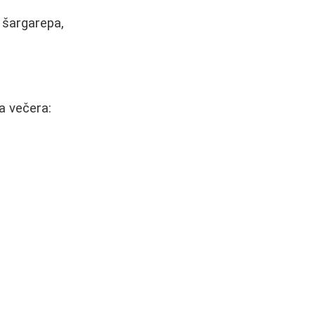
, šargarepa,
a večera: