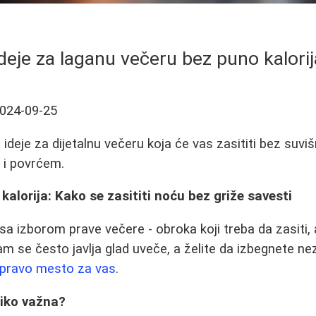
deje za laganu večeru bez puno kalorij
024-09-25
deje za dijetalnu večeru koja će vas zasititi bez suvišn
 i povrćem.
kalorija: Kako se zasititi noću bez griže savesti
sa izborom prave večere - obroka koji treba da zasiti, 
m se često javlja glad uveče, a želite da izbegnete nez
pravo mesto za vas
.
liko važna?