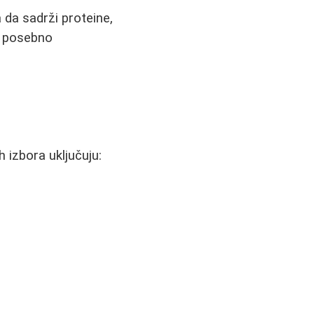
 da sadrži proteine,
a, posebno
h izbora uključuju: