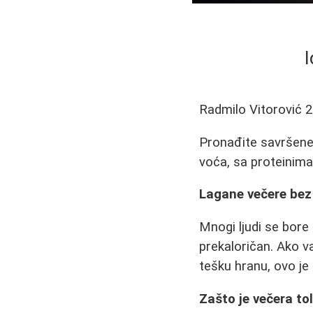
I
Radmilo Vitorović
2
Pronađite savršene i
voća, sa proteinima
Lagane večere bez 
Mnogi ljudi se bore 
prekaloričan. Ako va
tešku hranu, ovo je
Zašto je večera to