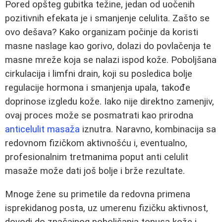
Pored opšteg gubitka težine, jedan od uočenih
pozitivnih efekata je i smanjenje celulita. Zašto se
ovo dešava? Kako organizam počinje da koristi
masne naslage kao gorivo, dolazi do povlačenja te
masne mreže koja se nalazi ispod kože. Poboljšana
cirkulacija i limfni drain, koji su posledica bolje
regulacije hormona i smanjenja upala, takođe
doprinose izgledu kože. Iako nije direktno zamenjiv,
ovaj proces može se posmatrati kao prirodna
anticelulit masaža
iznutra. Naravno, kombinacija sa
redovnom fizičkom aktivnošću i, eventualno,
profesionalnim tretmanima poput anti celulit
masaže može dati još bolje i brže rezultate.
Mnoge žene su primetile da redovna primena
isprekidanog posta, uz umerenu fizičku aktivnost,
dovodi do značajnog poboljšanja tonusa kože i