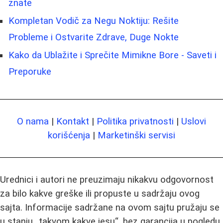
znate
Kompletan Vodič za Negu Noktiju: Rešite
Probleme i Ostvarite Zdrave, Duge Nokte
Kako da Ublažite i Sprečite Mimikne Bore - Saveti i
Preporuke
O nama
|
Kontakt
|
Politika privatnosti
|
Uslovi
korišćenja
|
Marketinški servisi
Urednici i autori ne preuzimaju nikakvu odgovornost
za bilo kakve greške ili propuste u sadržaju ovog
sajta. Informacije sadržane na ovom sajtu pružaju se
u stanju „takvom kakve jesu“, bez garancija u pogledu