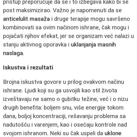
pristup preporučuje da se i to izbegava kako bi se
post maksimizirao. Važno je napomenuti da se
anticelulit masaža
i druge terapije mogu savršeno
kombinovati sa ovim načinom ishrane, čak mogu i
pojačati njihov efekat, jer se organizam već nalazi u
stanju aktivnog oporavka i
uklanjanja masnih
naslaga
.
Iskustva i rezultati
Brojna iskustva govore u prilog ovakvom načinu
ishrane. Ljudi koji su ga usvojili kao stil života
izveštavaju ne samo o gubitku težine, već i o nizu
drugih benefita: boljem snu, više energije tokom
dana, boljoj koncentraciji, rešavanju problema sa
nadutošću i varenjem, kao i osećaju kontrole nad
svojom ishranom. Neki su čak uspeli da
uklone