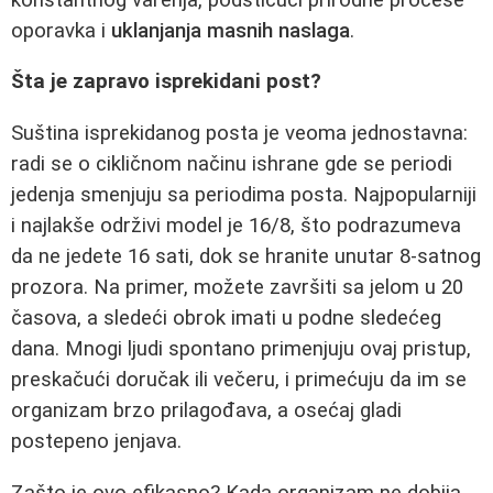
oporavka i
uklanjanja masnih naslaga
.
Šta je zapravo isprekidani post?
Suština isprekidanog posta je veoma jednostavna:
radi se o cikličnom načinu ishrane gde se periodi
jedenja smenjuju sa periodima posta. Najpopularniji
i najlakše održivi model je 16/8, što podrazumeva
da ne jedete 16 sati, dok se hranite unutar 8-satnog
prozora. Na primer, možete završiti sa jelom u 20
časova, a sledeći obrok imati u podne sledećeg
dana. Mnogi ljudi spontano primenjuju ovaj pristup,
preskačući doručak ili večeru, i primećuju da im se
organizam brzo prilagođava, a osećaj gladi
postepeno jenjava.
Zašto je ovo efikasno? Kada organizam ne dobija