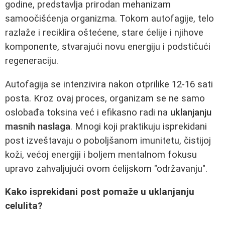
godine, predstavlja prirodan mehanizam
samoočišćenja organizma. Tokom autofagije, telo
razlaže i reciklira oštećene, stare ćelije i njihove
komponente, stvarajući novu energiju i podstičući
regeneraciju.
Autofagija se intenzivira nakon otprilike 12-16 sati
posta. Kroz ovaj proces, organizam se ne samo
oslobađa toksina već i efikasno radi na
uklanjanju
masnih naslaga
. Mnogi koji praktikuju isprekidani
post izveštavaju o poboljšanom imunitetu, čistijoj
koži, većoj energiji i boljem mentalnom fokusu
upravo zahvaljujući ovom ćelijskom "održavanju".
Kako isprekidani post pomaže u uklanjanju
celulita?