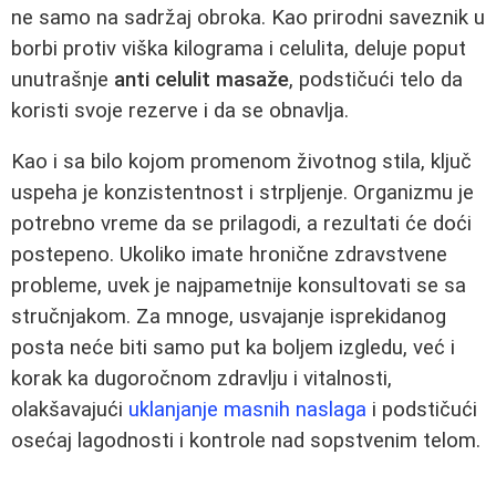
ne samo na sadržaj obroka. Kao prirodni saveznik u
borbi protiv viška kilograma i celulita, deluje poput
unutrašnje
anti celulit masaže
, podstičući telo da
koristi svoje rezerve i da se obnavlja.
Kao i sa bilo kojom promenom životnog stila, ključ
uspeha je konzistentnost i strpljenje. Organizmu je
potrebno vreme da se prilagodi, a rezultati će doći
postepeno. Ukoliko imate hronične zdravstvene
probleme, uvek je najpametnije konsultovati se sa
stručnjakom. Za mnoge, usvajanje isprekidanog
posta neće biti samo put ka boljem izgledu, već i
korak ka dugoročnom zdravlju i vitalnosti,
olakšavajući
uklanjanje masnih naslaga
i podstičući
osećaj lagodnosti i kontrole nad sopstvenim telom.