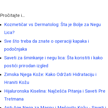
Pročitajte i...
Kozmetičar vs Dermatolog: Šta je Bolje za Negu
Lica?
Sve što treba da znate o operaciji kapaka i
podočnjaka
Saveti za šminkanje i negu lica: Šta koristiti i kako
postići prirodan izgled
Zimska Njega Kože: Kako Održati Hidrataciju i
Hraniti Kožu
Hijaluronska Kiselina: Najčešća Pitanja i Saveti Pre
Tretmana
Anti-Age Nega za Masnu i Mešovitu Kožu - Saveti i