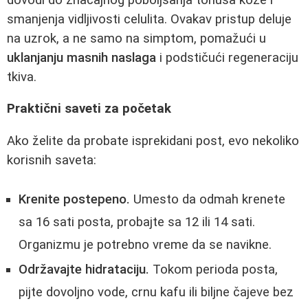
smanjenja vidljivosti celulita. Ovakav pristup deluje
na uzrok, a ne samo na simptom, pomažući u
uklanjanju masnih naslaga
i podstičući regeneraciju
tkiva.
Praktični saveti za početak
Ako želite da probate isprekidani post, evo nekoliko
korisnih saveta:
Krenite postepeno.
Umesto da odmah krenete
sa 16 sati posta, probajte sa 12 ili 14 sati.
Organizmu je potrebno vreme da se navikne.
Održavajte hidrataciju.
Tokom perioda posta,
pijte dovoljno vode, crnu kafu ili biljne čajeve bez