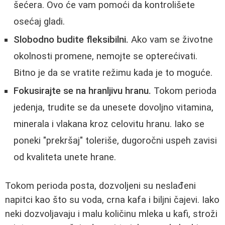
šećera. Ovo će vam pomoći da kontrolišete
osećaj gladi.
Slobodno budite fleksibilni.
Ako vam se životne
okolnosti promene, nemojte se opterećivati.
Bitno je da se vratite režimu kada je to moguće.
Fokusirajte se na hranljivu hranu.
Tokom perioda
jedenja, trudite se da unesete dovoljno vitamina,
minerala i vlakana kroz celovitu hranu. Iako se
poneki "prekršaj" toleriše, dugoročni uspeh zavisi
od kvaliteta unete hrane.
Tokom perioda posta, dozvoljeni su neslađeni
napitci kao što su voda, crna kafa i biljni čajevi. Iako
neki dozvoljavaju i malu količinu mleka u kafi, stroži