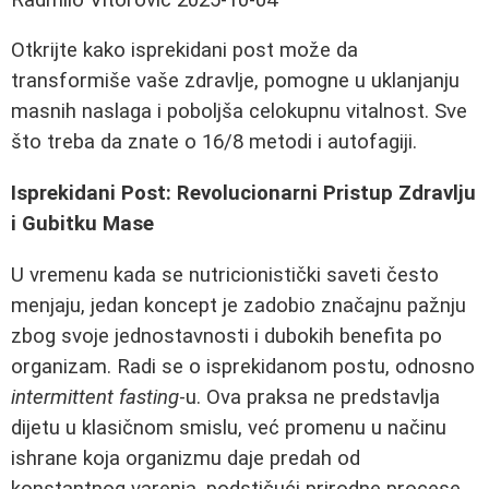
Otkrijte kako isprekidani post može da
transformiše vaše zdravlje, pomogne u uklanjanju
masnih naslaga i poboljša celokupnu vitalnost. Sve
što treba da znate o 16/8 metodi i autofagiji.
Isprekidani Post: Revolucionarni Pristup Zdravlju
i Gubitku Mase
U vremenu kada se nutricionistički saveti često
menjaju, jedan koncept je zadobio značajnu pažnju
zbog svoje jednostavnosti i dubokih benefita po
organizam. Radi se o isprekidanom postu, odnosno
intermittent fasting
-u. Ova praksa ne predstavlja
dijetu u klasičnom smislu, već promenu u načinu
ishrane koja organizmu daje predah od
konstantnog varenja, podstičući prirodne procese