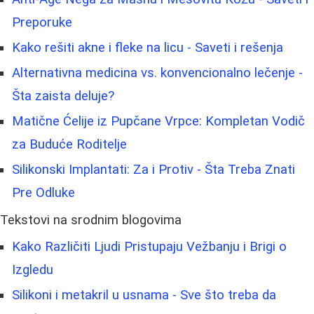
Preporuke
Kako rešiti akne i fleke na licu - Saveti i rešenja
Alternativna medicina vs. konvencionalno lečenje -
Šta zaista deluje?
Matične Ćelije iz Pupčane Vrpce: Kompletan Vodič
za Buduće Roditelje
Silikonski Implantati: Za i Protiv - Šta Treba Znati
Pre Odluke
Tekstovi na srodnim blogovima
Kako Različiti Ljudi Pristupaju Vežbanju i Brigi o
Izgledu
Silikoni i metakril u usnama - Sve što treba da