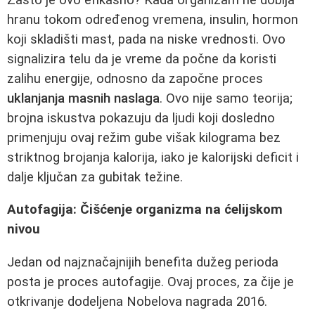
hranu tokom određenog vremena, insulin, hormon
koji skladišti mast, pada na niske vrednosti. Ovo
signalizira telu da je vreme da počne da koristi
zalihu energije, odnosno da započne proces
uklanjanja masnih naslaga
. Ovo nije samo teorija;
brojna iskustva pokazuju da ljudi koji dosledno
primenjuju ovaj režim gube višak kilograma bez
striktnog brojanja kalorija, iako je kalorijski deficit i
dalje ključan za gubitak težine.
Autofagija: Čišćenje organizma na ćelijskom
nivou
Jedan od najznačajnijih benefita dužeg perioda
posta je proces autofagije. Ovaj proces, za čije je
otkrivanje dodeljena Nobelova nagrada 2016.