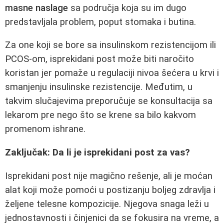
masne naslage
sa područja koja su im dugo
predstavljala problem, poput stomaka i butina.
Za one koji se bore sa insulinskom rezistencijom ili
PCOS-om, isprekidani post može biti naročito
koristan jer pomaže u regulaciji nivoa šećera u krvi i
smanjenju insulinske rezistencije. Međutim, u
takvim slučajevima preporučuje se konsultacija sa
lekarom pre nego što se krene sa bilo kakvom
promenom ishrane.
Zaključak: Da li je isprekidani post za vas?
Isprekidani post nije magično rešenje, ali je moćan
alat koji može pomoći u postizanju boljeg zdravlja i
željene telesne kompozicije. Njegova snaga leži u
jednostavnosti i činjenici da se fokusira na vreme, a