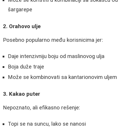
Može se koristiti u kombinaciji sa sokašću od
šargarepe
2. Orahovo ulje
Posebno popularno među korisnicima jer:
Daje intenzivniju boju od maslinovog ulja
Boja duže traje
Može se kombinovati sa kantarionovim uljem
3. Kakao puter
Nepoznato, ali efikasno rešenje:
Topi se na suncu, lako se nanosi