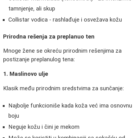
tamnjenje, ali skup
Collistar vodica - rashlađuje i osvežava kožu
Prirodna rešenja za preplanuo ten
Mnoge žene se okreću prirodnim rešenjima za
postizanje preplanulog tena:
1. Maslinovo ulje
Klasik među prirodnim sredstvima za sunčanje:
Najbolje funkcioniše kada koža već ima osnovnu
boju
Neguje kožu i čini je mekom