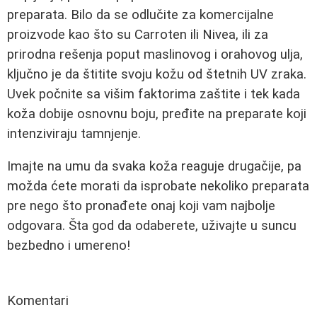
preparata. Bilo da se odlučite za komercijalne
proizvode kao što su Carroten ili Nivea, ili za
prirodna rešenja poput maslinovog i orahovog ulja,
ključno je da štitite svoju kožu od štetnih UV zraka.
Uvek počnite sa višim faktorima zaštite i tek kada
koža dobije osnovnu boju, pređite na preparate koji
intenziviraju tamnjenje.
Imajte na umu da svaka koža reaguje drugačije, pa
možda ćete morati da isprobate nekoliko preparata
pre nego što pronađete onaj koji vam najbolje
odgovara. Šta god da odaberete, uživajte u suncu
bezbedno i umereno!
Komentari