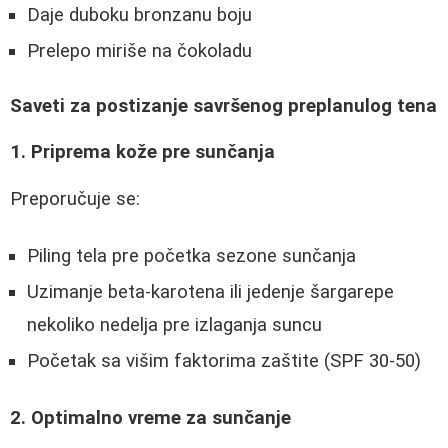
Daje duboku bronzanu boju
Prelepo miriše na čokoladu
Saveti za postizanje savršenog preplanulog tena
1. Priprema kože pre sunčanja
Preporučuje se:
Piling tela pre početka sezone sunčanja
Uzimanje beta-karotena ili jedenje šargarepe
nekoliko nedelja pre izlaganja suncu
Početak sa višim faktorima zaštite (SPF 30-50)
2. Optimalno vreme za sunčanje