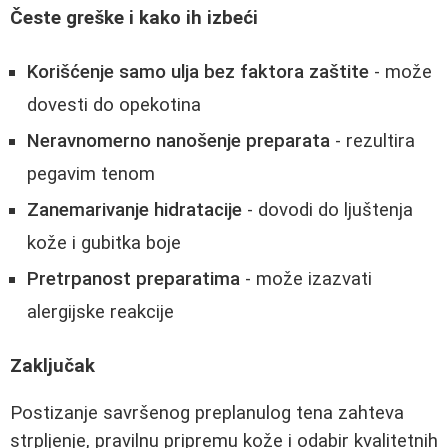
Česte greške i kako ih izbeći
Korišćenje samo ulja bez faktora zaštite
- može
dovesti do opekotina
Neravnomerno nanošenje preparata
- rezultira
pegavim tenom
Zanemarivanje hidratacije
- dovodi do ljuštenja
kože i gubitka boje
Pretrpanost preparatima
- može izazvati
alergijske reakcije
Zaključak
Postizanje savršenog preplanulog tena zahteva
strpljenje, pravilnu pripremu kože i odabir kvalitetnih