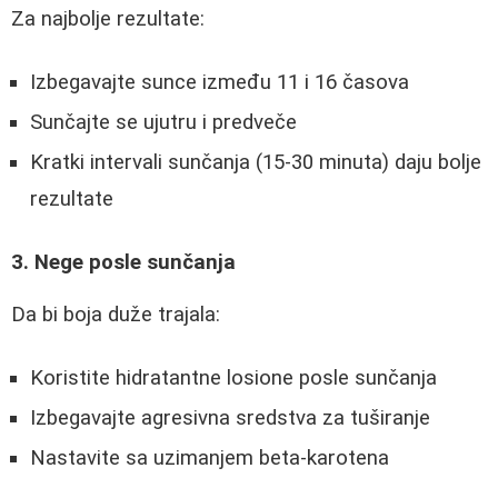
Za najbolje rezultate:
Izbegavajte sunce između 11 i 16 časova
Sunčajte se ujutru i predveče
Kratki intervali sunčanja (15-30 minuta) daju bolje
rezultate
3. Nege posle sunčanja
Da bi boja duže trajala:
Koristite hidratantne losione posle sunčanja
Izbegavajte agresivna sredstva za tuširanje
Nastavite sa uzimanjem beta-karotena