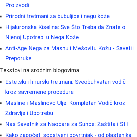
Proizvodi
Prirodni tretmani za bubuljice i negu kože
Hijaluronska Kiselina: Sve Što Treba da Znate o
Njenoj Upotrebi u Nega Kože
Anti-Age Nega za Masnu i Mešovitu Kožu - Saveti i
Preporuke
Tekstovi na srodnim blogovima
Estetski i hirurški tretmani: Sveobuhvatan vodič
kroz savremene procedure
Masline i Maslinovo Ulje: Kompletan Vodič kroz
Zdravlje i Upotrebu
Naš Savetnik za Naočare za Sunce: Zaštita i Stil
Kako započeti sopstveni povrtnjak - od plastenika