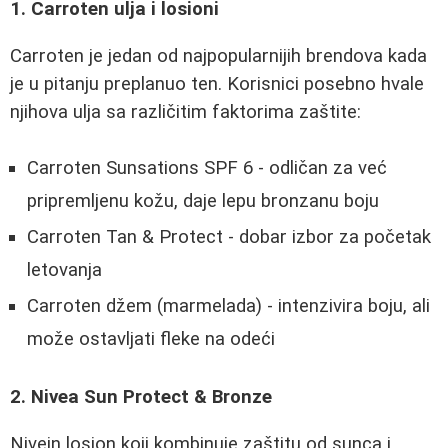
1. Carroten ulja i losioni
Carroten je jedan od najpopularnijih brendova kada
je u pitanju preplanuo ten. Korisnici posebno hvale
njihova ulja sa različitim faktorima zaštite:
Carroten Sunsations SPF 6 - odličan za već
pripremljenu kožu, daje lepu bronzanu boju
Carroten Tan & Protect - dobar izbor za početak
letovanja
Carroten džem (marmelada) - intenzivira boju, ali
može ostavljati fleke na odeći
2. Nivea Sun Protect & Bronze
Nivein losion koji kombinuje zaštitu od sunca i