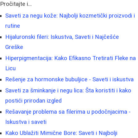
Pročitajte i...
Saveti za negu kože: Najbolji kozmetički proizvodi i
rutine
Hijaluronski fileri: Iskustva, Saveti i Najčešće
Greške
Hiperpigmentacija: Kako Efikasno Tretirati Fleke na
Licu
Rešenje za hormonske bubuljice - Saveti i iskustva
Saveti za šminkanje i negu lica: Šta koristiti i kako
postići prirodan izgled
Rešavanje problema sa filerima u podočnjacima -
Iskustva i saveti
Kako Ublažiti Mimične Bore: Saveti i Najbolji