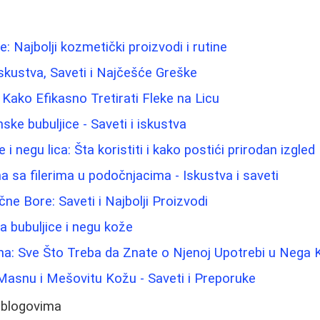
: Najbolji kozmetički proizvodi i rutine
: Iskustva, Saveti i Najčešće Greške
 Kako Efikasno Tretirati Fleke na Licu
ke bubuljice - Saveti i iskustva
i negu lica: Šta koristiti i kako postići prirodan izgled
 sa filerima u podočnjacima - Iskustva i saveti
ne Bore: Saveti i Najbolji Proizvodi
a bubuljice i negu kože
ina: Sve Što Treba da Znate o Njenoj Upotrebi u Nega
Masnu i Mešovitu Kožu - Saveti i Preporuke
 blogovima