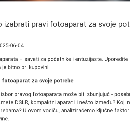
 izabrati pravi fotoaparat za svoje po
025-06-04
aparata – saveti za početnike i entuzijaste. Uporedit
 je bitno pri kupovini.
i fotoaparat za svoje potrebe
, izbor pravog fotoaparata može biti zbunjujuć - pose
uzmete DSLR, kompaktni aparat ili nešto između? Koji 
rebama? U ovom vodiču, analiziraćemo ključne faktore
ine.