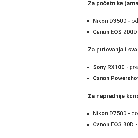
Za početnike (ama
Nikon D3500
- od
Canon EOS 200D
Za putovanja i sv
Sony RX100
- pr
Canon Powersho
Za naprednije kori
Nikon D7500
- do
Canon EOS 80D
-