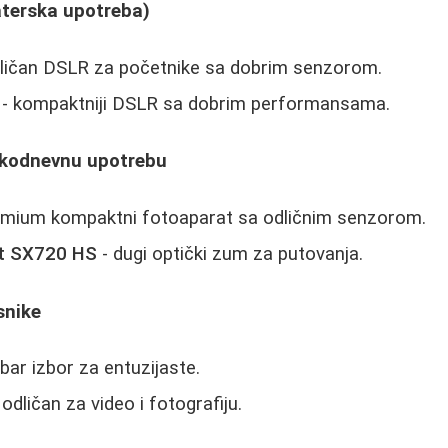
terska upotreba)
ličan DSLR za početnike sa dobrim senzorom.
- kompaktniji DSLR sa dobrim performansama.
akodnevnu upotrebu
emium kompaktni fotoaparat sa odličnim senzorom.
t SX720 HS
- dugi optički zum za putovanja.
snike
bar izbor za entuzijaste.
 odličan za video i fotografiju.