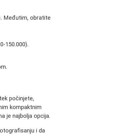
c. Međutim, obratite
0-150.000).
om.
tek počinjete,
tetnim kompaktnim
 je najbolja opcija.
otografisanju i da