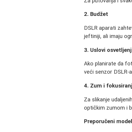
Za putovanja i svak
2. Budžet
DSLR aparati zahtev
jeftiniji, ali imaju o
3. Uslovi osvetljen
Ako planirate da fo
veći senzor DSLR-a 
4. Zum i fokusiran
Za slikanje udaljeni
optičkim zumom i 
Preporučeni modeli