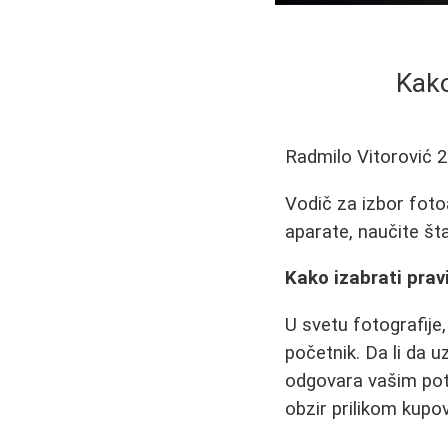
Kako
Radmilo Vitorović
2
Vodič za izbor foto
aparate, naučite šta
Kako izabrati prav
U svetu fotografije
početnik. Da li da 
odgovara vašim pot
obzir prilikom kupov