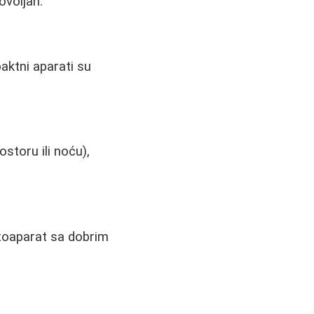
ovoljan.
aktni aparati su
storu ili noću),
fotoaparat sa dobrim