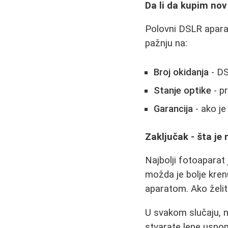
Da li da kupim nov
Polovni DSLR aparat
pažnju na:
Broj okidanja
- DS
Stanje optike
- pr
Garancija
- ako j
Zaključak - šta je 
Najbolji fotoaparat
možda je bolje kren
aparatom. Ako želit
U svakom slučaju, n
stvarate lepe uspo