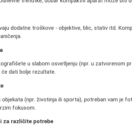
odnevne trenutke, dobar kompaktni aparat može biti d
aju dodatne troškove - objektive, blic, stativ itd. Komp
graničenja.
ja
tografišete u slabom osvetljenju (npr. u zatvorenom pro
će dati bolje rezultate.
je
h objekata (npr. životinja ili sporta), potreban vam je 
brzim fokusom.
 za različite potrebe