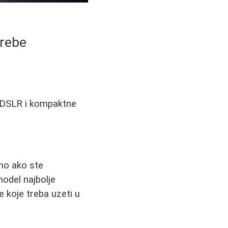
trebe
e DSLR i kompaktne
bno ako ste
model najbolje
 koje treba uzeti u