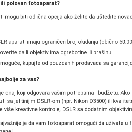
 ili polovan fotoaparat?
i mogu biti odlična opcija ako želite da uštedite nova
LR aparati imaju ograničen broj okidanja (obično 50.00
overite da li objektiv ima ogrebotine ili prašinu.
e moguće, kupujte od pouzdanih prodavaca sa garancij
najbolje za vas?
 je onaj koji odgovara vašim potrebama i budžetu. Ako 
uti sa jeftinijim DSLR-om (npr. Nikon D3500) ili kvali
e više kreativne kontrole, DSLR sa dodatnim objektivima
ajvažnije je da vam fotoaparat omogući da uživate u f
mene!