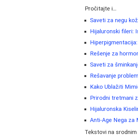
Pročitajte i...
Saveti za negu kože
Hijaluronski fileri
Hiperpigmentacija:
Rešenje za hormons
Saveti za šminkanje 
Rešavanje problema
Kako Ublažiti Mimič
Prirodni tretmani z
Hijaluronska Kisel
Anti-Age Nega za 
Tekstovi na srodnim