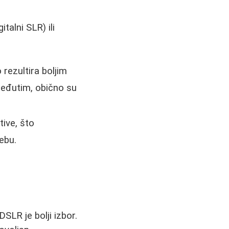
talni SLR) ili
rezultira boljim
Međutim, obično su
tive, što
ebu.
DSLR je bolji izbor.