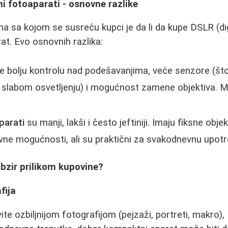
 fotoaparati - osnovne razlike
a sa kojom se susreću kupci je da li da kupe DSLR (digi
t. Evo osnovnih razlika:
 bolju kontrolu nad podešavanjima, veće senzore (što 
u slabom osvetljenju) i mogućnost zamene objektiva. 
parati
su manji, lakši i često jeftiniji. Imaju fiksne objek
vne mogućnosti, ali su praktični za svakodnevnu upotr
obzir prilikom kupovine?
fija
ite ozbiljnijom fotografijom (pejzaži, portreti, makro), 