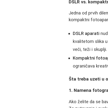
DSLR vs. kompaktni
Jedna od prvih dilem
kompaktni fotoapara
DSLR aparati
nude
kvalitetom slika 
veći, teži i skuplji.
Kompaktni fotoa
ograničava kreati
Šta treba uzeti u 
1. Namena fotogra
Ako želite da se bav