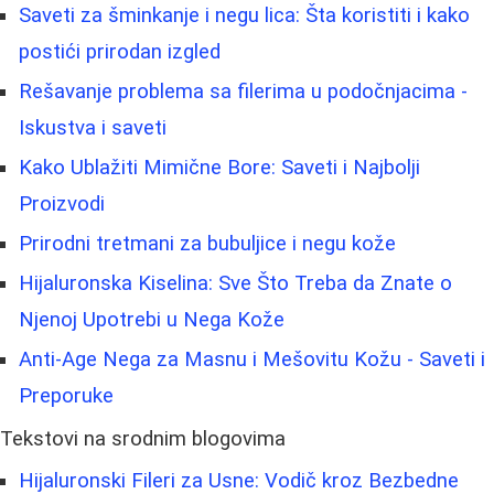
Saveti za šminkanje i negu lica: Šta koristiti i kako
postići prirodan izgled
Rešavanje problema sa filerima u podočnjacima -
Iskustva i saveti
Kako Ublažiti Mimične Bore: Saveti i Najbolji
Proizvodi
Prirodni tretmani za bubuljice i negu kože
Hijaluronska Kiselina: Sve Što Treba da Znate o
Njenoj Upotrebi u Nega Kože
Anti-Age Nega za Masnu i Mešovitu Kožu - Saveti i
Preporuke
Tekstovi na srodnim blogovima
Hijaluronski Fileri za Usne: Vodič kroz Bezbedne