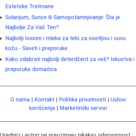
Estetske Tretmane
Solarijum, Sunce ili Samopotamnjivanje: Šta je
Najbolje Za Vaš Ten?
Najbolji losioni i mleka za telo za osetljivu i suvu
kožu - Saveti i preporuke
Kako odabrati najbolji deterdžent za veš? Iskustva i
preporuke domaćica
O nama
|
Kontakt
|
Politika privatnosti
|
Uslovi
korišćenja
|
Marketinški servisi
Urednici i autori ne preuzimaju nikakvu odgovornost