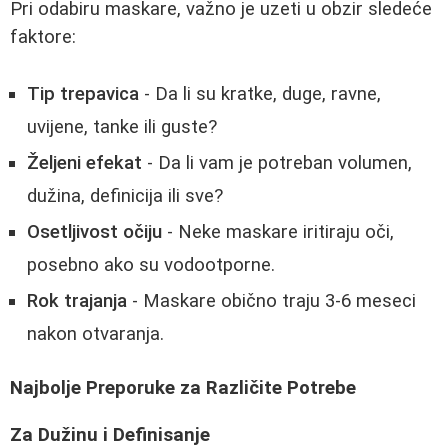
Pri odabiru maskare, važno je uzeti u obzir sledeće
faktore:
Tip trepavica
- Da li su kratke, duge, ravne,
uvijene, tanke ili guste?
Željeni efekat
- Da li vam je potreban volumen,
dužina, definicija ili sve?
Osetljivost očiju
- Neke maskare iritiraju oči,
posebno ako su vodootporne.
Rok trajanja
- Maskare obično traju 3-6 meseci
nakon otvaranja.
Najbolje Preporuke za Različite Potrebe
Za Dužinu i Definisanje