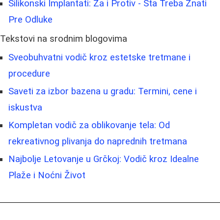
Silikonski Implantati: Za i Protiv - Šta Treba Znati
Pre Odluke
Tekstovi na srodnim blogovima
Sveobuhvatni vodič kroz estetske tretmane i
procedure
Saveti za izbor bazena u gradu: Termini, cene i
iskustva
Kompletan vodič za oblikovanje tela: Od
rekreativnog plivanja do naprednih tretmana
Najbolje Letovanje u Grčkoj: Vodič kroz Idealne
Plaže i Noćni Život