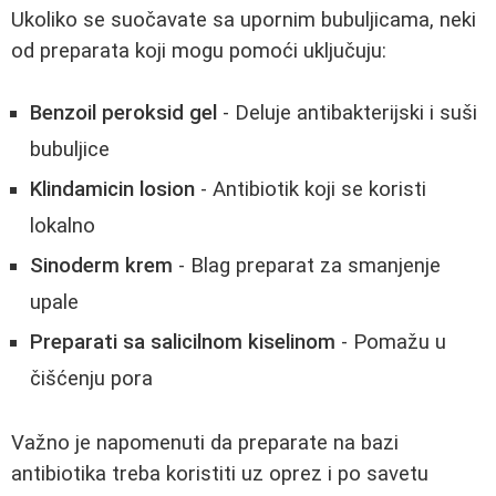
Ukoliko se suočavate sa upornim bubuljicama, neki
od preparata koji mogu pomoći uključuju:
Benzoil peroksid gel
- Deluje antibakterijski i suši
bubuljice
Klindamicin losion
- Antibiotik koji se koristi
lokalno
Sinoderm krem
- Blag preparat za smanjenje
upale
Preparati sa salicilnom kiselinom
- Pomažu u
čišćenju pora
Važno je napomenuti da preparate na bazi
antibiotika treba koristiti uz oprez i po savetu