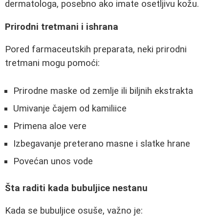
dermatologa, posebno ako imate osetljivu kožu.
Prirodni tretmani i ishrana
Pored farmaceutskih preparata, neki prirodni
tretmani mogu pomoći:
Prirodne maske od zemlje ili biljnih ekstrakta
Umivanje čajem od kamiliice
Primena aloe vere
Izbegavanje preterano masne i slatke hrane
Povećan unos vode
Šta raditi kada bubuljice nestanu
Kada se bubuljice osuše, važno je: