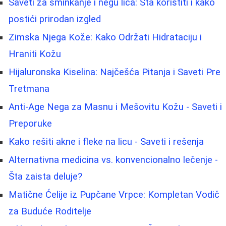
Saveti za šminkanje i negu lica: Šta koristiti i kako
postići prirodan izgled
Zimska Njega Kože: Kako Održati Hidrataciju i
Hraniti Kožu
Hijaluronska Kiselina: Najčešća Pitanja i Saveti Pre
Tretmana
Anti-Age Nega za Masnu i Mešovitu Kožu - Saveti i
Preporuke
Kako rešiti akne i fleke na licu - Saveti i rešenja
Alternativna medicina vs. konvencionalno lečenje -
Šta zaista deluje?
Matične Ćelije iz Pupčane Vrpce: Kompletan Vodič
za Buduće Roditelje