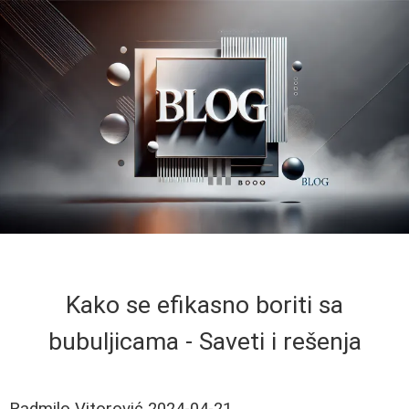
Kako se efikasno boriti sa
bubuljicama - Saveti i rešenja
Radmilo Vitorović
2024-04-21