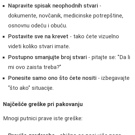
Napravite spisak neophodnih stvari
-
dokumente, novčanik, medicinske potrepštine,
osnovnu odeću i obuću.
Postavite sve na krevet
- tako ćete vizuelno
videti koliko stvari imate.
Postupno smanjujte broj stvari
- pitajte se: "Da li
mi ovo zaista treba?"
Ponesite samo ono što ćete nositi
- izbegavajte
"što ako" situacije.
Najčešće greške pri pakovanju
Mnogi putnici prave iste greške: