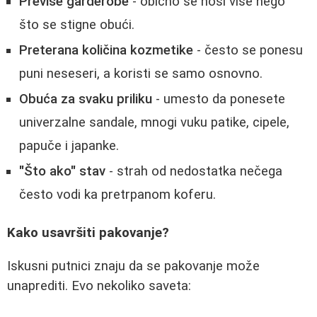
Previše garderobe
- obično se nosi više nego
što se stigne obući.
Preterana količina kozmetike
- često se ponesu
puni neseseri, a koristi se samo osnovno.
Obuća za svaku priliku
- umesto da ponesete
univerzalne sandale, mnogi vuku patike, cipele,
papuče i japanke.
"Što ako" stav
- strah od nedostatka nečega
često vodi ka pretrpanom koferu.
Kako usavršiti pakovanje?
Iskusni putnici znaju da se pakovanje može
unaprediti. Evo nekoliko saveta: