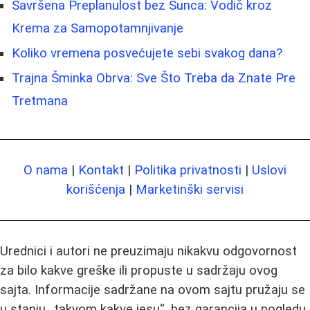
Savršena Preplanulost bez Sunca: Vodič kroz
Krema za Samopotamnjivanje
Koliko vremena posvećujete sebi svakog dana?
Trajna Šminka Obrva: Sve Što Treba da Znate Pre
Tretmana
O nama
|
Kontakt
|
Politika privatnosti
|
Uslovi
korišćenja
|
Marketinški servisi
Urednici i autori ne preuzimaju nikakvu odgovornost
za bilo kakve greške ili propuste u sadržaju ovog
sajta. Informacije sadržane na ovom sajtu pružaju se
u stanju „takvom kakve jesu“, bez garancija u pogledu