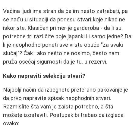
Većina ljudi ima strah da će im nešto zatrebati, pa
se nađu u situaciji da ponesu stvari koje nikad ne
iskoriste. Klasičan primer je garderoba - da li su
potrebne tri različite boje japanki ili samo jedne? Da
li je neophodno poneti sve vrste obuće "za svaki
slučaj"? Čak i ako nešto ne nosimo, često nam
pruža osećaj sigurnosti da je tu, u rezervi.
Kako napraviti selekciju stvari?
Najbolji način da izbegnete preterano pakovanje je
da prvo napravite spisak neophodnih stvari.
Razmislite šta vam je zaista potrebno, a šta
možete izostaviti. Postupak bi trebao da izgleda
ovako: