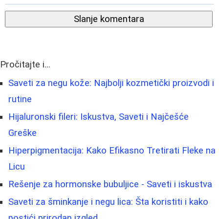
Slanje komentara
Pročitajte i...
Saveti za negu kože: Najbolji kozmetički proizvodi i
rutine
Hijaluronski fileri: Iskustva, Saveti i Najčešće
Greške
Hiperpigmentacija: Kako Efikasno Tretirati Fleke na
Licu
Rešenje za hormonske bubuljice - Saveti i iskustva
Saveti za šminkanje i negu lica: Šta koristiti i kako
postići prirodan izgled