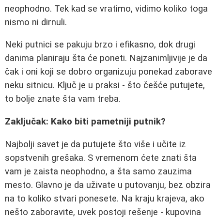
neophodno. Tek kad se vratimo, vidimo koliko toga
nismo ni dirnuli.
Neki putnici se pakuju brzo i efikasno, dok drugi
danima planiraju šta će poneti. Najzanimljivije je da
čak i oni koji se dobro organizuju ponekad zaborave
neku sitnicu. Ključ je u praksi - što češće putujete,
to bolje znate šta vam treba.
Zaključak: Kako biti pametniji putnik?
Najbolji savet je da putujete što više i učite iz
sopstvenih grešaka. S vremenom ćete znati šta
vam je zaista neophodno, a šta samo zauzima
mesto. Glavno je da uživate u putovanju, bez obzira
na to koliko stvari ponesete. Na kraju krajeva, ako
nešto zaboravite, uvek postoji rešenje - kupovina