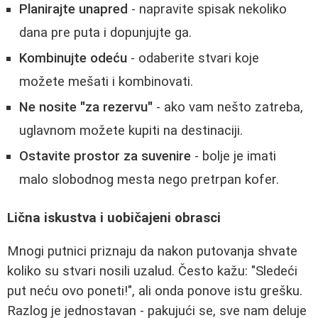
Planirajte unapred
- napravite spisak nekoliko
dana pre puta i dopunjujte ga.
Kombinujte odeću
- odaberite stvari koje
možete mešati i kombinovati.
Ne nosite "za rezervu"
- ako vam nešto zatreba,
uglavnom možete kupiti na destinaciji.
Ostavite prostor za suvenire
- bolje je imati
malo slobodnog mesta nego pretrpan kofer.
Lična iskustva i uobičajeni obrasci
Mnogi putnici priznaju da nakon putovanja shvate
koliko su stvari nosili uzalud. Često kažu: "Sledeći
put neću ovo poneti!", ali onda ponove istu grešku.
Razlog je jednostavan - pakujući se, sve nam deluje