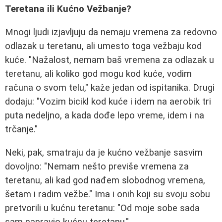
Teretana ili Kućno Vežbanje?
Mnogi ljudi izjavljuju da nemaju vremena za redovno
odlazak u teretanu, ali umesto toga vežbaju kod
kuće. "Nažalost, nemam baš vremena za odlazak u
teretanu, ali koliko god mogu kod kuće, vodim
računa o svom telu," kaže jedan od ispitanika. Drugi
dodaju: "Vozim bicikl kod kuće i idem na aerobik tri
puta nedeljno, a kada dođe lepo vreme, idem i na
trčanje."
Neki, pak, smatraju da je kućno vežbanje sasvim
dovoljno: "Nemam nešto previše vremena za
teretanu, ali kad god nađem slobodnog vremena,
šetam i radim vežbe." Ima i onih koji su svoju sobu
pretvorili u kućnu teretanu: "Od moje sobe sada
sam napravio kućnu teretanu."