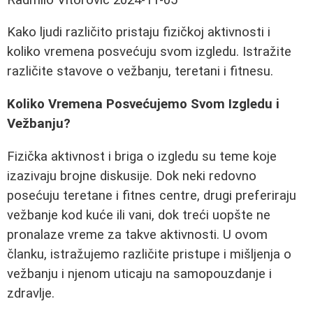
Kako ljudi različito pristaju fizičkoj aktivnosti i
koliko vremena posvećuju svom izgledu. Istražite
različite stavove o vežbanju, teretani i fitnesu.
Koliko Vremena Posvećujemo Svom Izgledu i
Vežbanju?
Fizička aktivnost i briga o izgledu su teme koje
izazivaju brojne diskusije. Dok neki redovno
posećuju teretane i fitnes centre, drugi preferiraju
vežbanje kod kuće ili vani, dok treći uopšte ne
pronalaze vreme za takve aktivnosti. U ovom
članku, istražujemo različite pristupe i mišljenja o
vežbanju i njenom uticaju na samopouzdanje i
zdravlje.