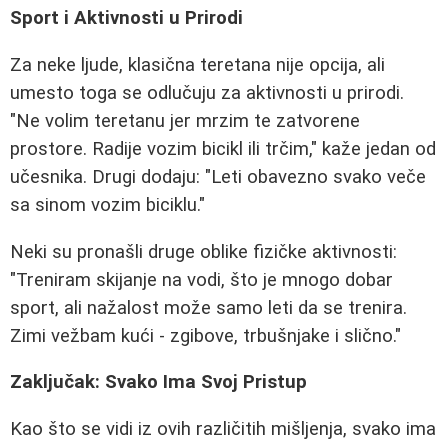
Sport i Aktivnosti u Prirodi
Za neke ljude, klasična teretana nije opcija, ali
umesto toga se odlučuju za aktivnosti u prirodi.
"Ne volim teretanu jer mrzim te zatvorene
prostore. Radije vozim bicikl ili trčim," kaže jedan od
učesnika. Drugi dodaju: "Leti obavezno svako veče
sa sinom vozim biciklu."
Neki su pronašli druge oblike fizičke aktivnosti:
"Treniram skijanje na vodi, što je mnogo dobar
sport, ali nažalost može samo leti da se trenira.
Zimi vežbam kući - zgibove, trbušnjake i slično."
Zaključak: Svako Ima Svoj Pristup
Kao što se vidi iz ovih različitih mišljenja, svako ima