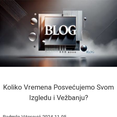
Koliko Vremena Posvećujemo Svom
Izgledu i Vežbanju?
Radmilo Vitorović
2024-11-05