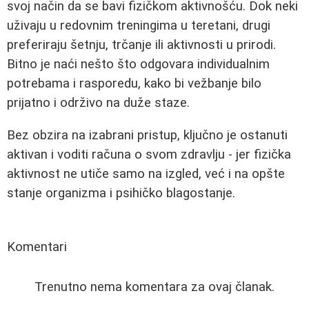
svoj način da se bavi fizičkom aktivnošću. Dok neki
uživaju u redovnim treningima u teretani, drugi
preferiraju šetnju, trčanje ili aktivnosti u prirodi.
Bitno je naći nešto što odgovara individualnim
potrebama i rasporedu, kako bi vežbanje bilo
prijatno i održivo na duže staze.
Bez obzira na izabrani pristup, ključno je ostanuti
aktivan i voditi računa o svom zdravlju - jer fizička
aktivnost ne utiče samo na izgled, već i na opšte
stanje organizma i psihičko blagostanje.
Komentari
Trenutno nema komentara za ovaj članak.