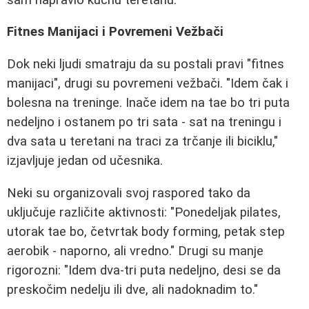
Fitnes Manijaci i Povremeni Vežbači
Dok neki ljudi smatraju da su postali pravi "fitnes
manijaci", drugi su povremeni vežbači. "Idem čak i
bolesna na treninge. Inače idem na tae bo tri puta
nedeljno i ostanem po tri sata - sat na treningu i
dva sata u teretani na traci za trčanje ili biciklu,"
izjavljuje jedan od učesnika.
Neki su organizovali svoj raspored tako da
uključuje različite aktivnosti: "Ponedeljak pilates,
utorak tae bo, četvrtak body forming, petak step
aerobik - naporno, ali vredno." Drugi su manje
rigorozni: "Idem dva-tri puta nedeljno, desi se da
preskočim nedelju ili dve, ali nadoknadim to."