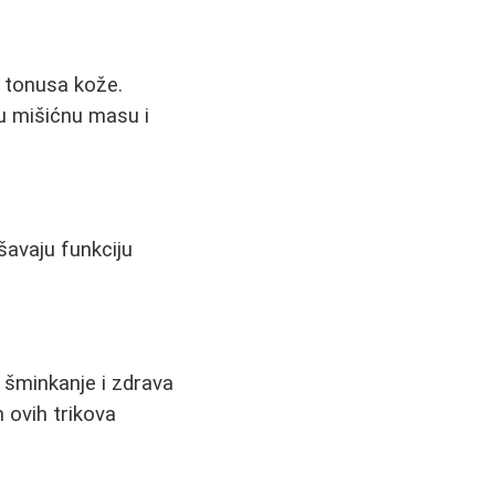
 tonusa kože.
ju mišićnu masu i
šavaju funkciju
, šminkanje i zdrava
 ovih trikova