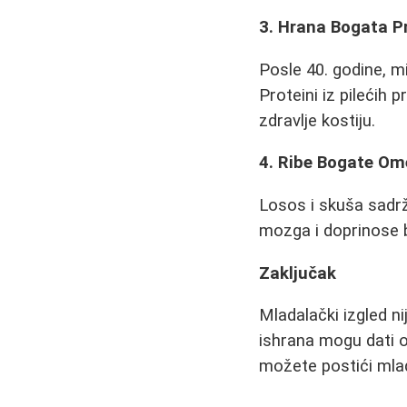
3. Hrana Bogata P
Posle 40. godine, 
Proteini iz pilećih 
zdravlje kostiju.
4. Ribe Bogate O
Losos i skuša sadrž
mozga i doprinose b
Zaključak
Mladalački izgled n
ishrana mogu dati o
možete postići mlado