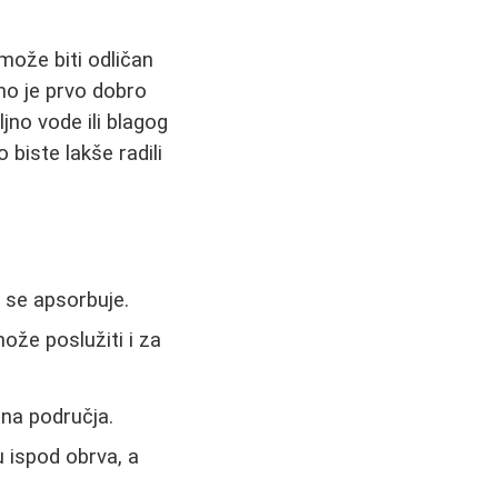
može biti odličan
dno je prvo dobro
jno vode ili blagog
biste lakše radili
 se apsorbuje.
može poslužiti i za
čna područja.
 ispod obrva, a