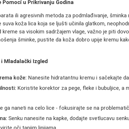
Pomocí u Prikrivanju Godina
rata ili agresivnih metoda za podmlađivanje, šminka 
e suva koža lica koja se ljušti učinila glatkom, neopho
d kreme sa visokim sadržajem vlage, važno je piti dovol
nošenja šminke, pustite da koža dobro upije kremu kako 
 i Mladalački Izgled
iprema kože:
Nanesite hidratantnu kremu i sačekajte da
lnosti:
Koristite korektor za pege, fleke i bubuljice, a 
ga naneti na celo lice - fokusirajte se na problemati
ma:
Senku nanesite na kapke, dodajte svetlucavu senku
irite oči tanjim linijama.