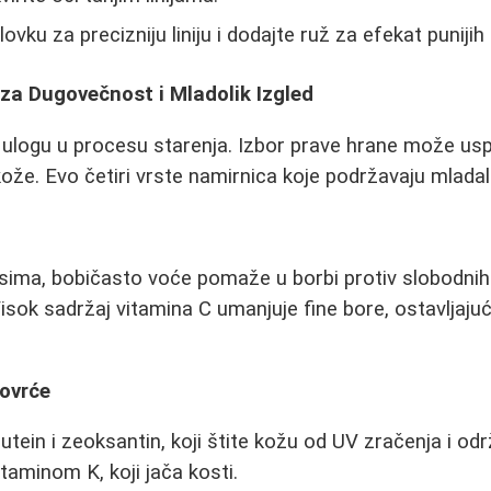
lovku za precizniju liniju i dodajte ruž za efekat punijih
za Dugovečnost i Mladolik Izgled
u ulogu u procesu starenja. Izbor prave hrane može uspo
kože. Evo četiri vrste namirnica koje podržavaju mladal
ima, bobičasto voće pomaže u borbi protiv slobodnih 
 Visok sadržaj vitamina C umanjuje fine bore, ostavljajuć
ovrće
 lutein i zeoksantin, koji štite kožu od UV zračenja i odr
taminom K, koji jača kosti.