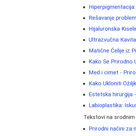
Hiperpigmentacija:
Rešavanje problema
Hijaluronska Kisel
Ultrazvučna Kavita
Matične Ćelije iz 
Kako Se Prirodno U
Med i cimet - Priro
Kako Ukloniti Ožilj
Estetska hirurgija -
Labioplastika: Isku
Tekstovi na srodnim
Prirodni načini za 