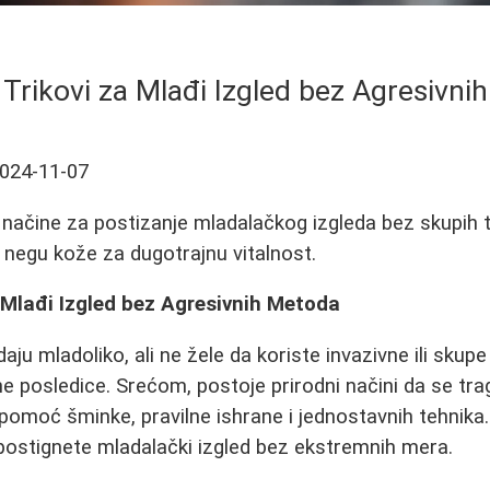
 Trikovi za Mlađi Izgled bez Agresivn
024-11-07
načine za postizanje mladalačkog izgleda bez skupih 
i negu kože za dugotrajnu vitalnost.
a Mlađi Izgled bez Agresivnih Metoda
aju mladoliko, ali ne žele da koriste invazivne ili skup
e posledice. Srećom, postoje prirodni načini da se tra
 pomoć šminke, pravilne ishrane i jednostavnih tehnik
postignete mladalački izgled bez ekstremnih mera.