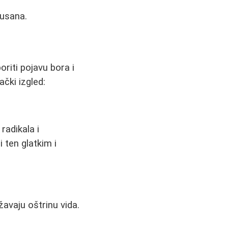
 usana.
riti pojavu bora i
ački izgled:
radikala i
i ten glatkim i
žavaju oštrinu vida.