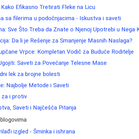
 Kako Efikasno Tretirati Fleke na Licu
 sa filerima u podočnjacima - Iskustva i saveti
ina: Sve Što Treba da Znate o Njenoj Upotrebi u Nega
cija: Da li je Rešenje za Smanjenje Masnih Naslaga?
Pupčane Vrpce: Kompletan Vodič za Buduće Roditelje
gojiti: Saveti za Povećanje Telesne Mase
dni lek za brojne bolesti
ke: Najbolje Metode i Saveti
 za i protiv
stva, Saveti i Najčešća Pitanja
 blogovima
mlađi izgled - Šminka i ishrana