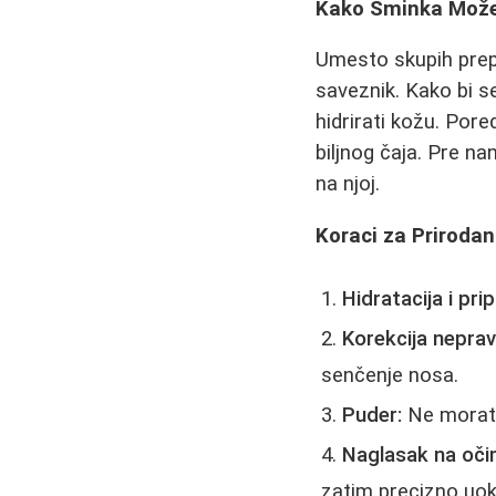
Kako Šminka Može 
Umesto skupih prepa
saveznik. Kako bi s
hidrirati kožu. Pore
biljnog čaja. Pre na
na njoj.
Koraci za Prirodan
Hidratacija i pr
Korekcija nepravi
senčenje nosa.
Puder:
Ne morate 
Naglasak na oči
zatim precizno uokv