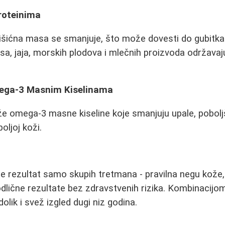
roteinima
mišićna masa se smanjuje, što može dovesti do gubitka
prsa, jaja, morskih plodova i mlečnih proizvoda održava
mega-3 Masnim Kiselinama
e omega-3 masne kiseline koje smanjuju upale, pobolj
oljoj koži.
ije rezultat samo skupih tretmana - pravilna negu kože
dlične rezultate bez zdravstvenih rizika. Kombinacijom
lik i svež izgled dugi niz godina.