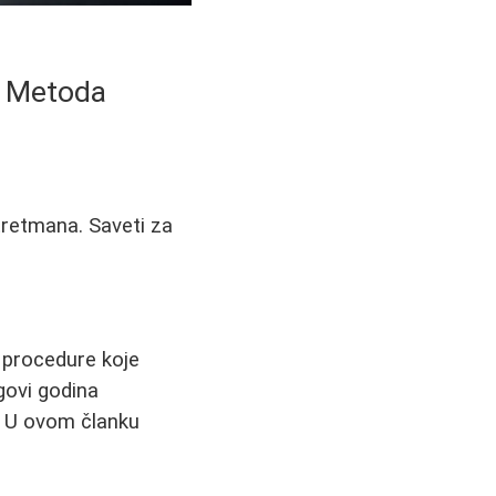
ih Metoda
tretmana. Saveti za
e procedure koje
govi godina
a. U ovom članku