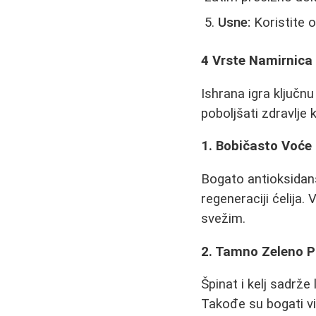
Usne:
Koristite o
4 Vrste Namirnica 
Ishrana igra ključn
poboljšati zdravlje 
1. Bobičasto Voće
Bogato antioksidans
regeneraciji ćelija.
svežim.
2. Tamno Zeleno P
Špinat i kelj sadrže
Takođe su bogati vi