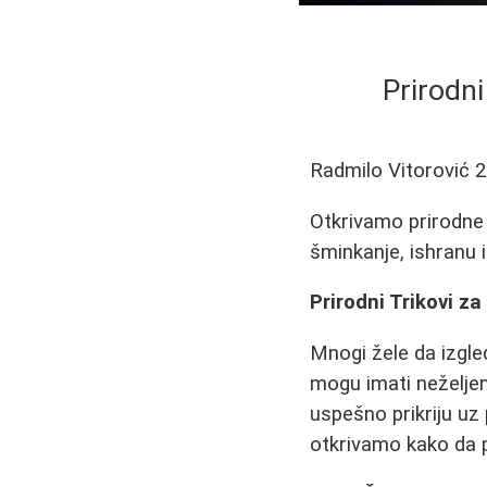
Prirodni
Radmilo Vitorović
2
Otkrivamo prirodne 
šminkanje, ishranu 
Prirodni Trikovi z
Mnogi žele da izgled
mogu imati neželjen
uspešno prikriju uz
otkrivamo kako da 