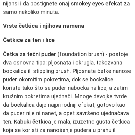
nijansi i da postignete onaj
smokey eyes efekat
za
samo nekoliko minuta.
Vrste četkica i njihova namena
Četkice za ten i lice
Četka za tečni puder
(foundation brush) - postoje
dva osnovna tipa: pljosnata i okrugla, takozvana
bockalica ili stippling brush. Pljosnate četke nanose
puder okomitim pokretima, dok se bockalice
koriste tako što se puder nabocka na lice, a zatim
kružnim pokretima ujednači. Mnoge devojke tvrde
da
bockalica
daje najprirodniji efekat, gotovo kao
da puder nije ni nanet, a opet savršeno ujednačava
ten.
Kabuki četkica
je mala, izuzetno gusta četkica
koja se koristi za nanošenje pudera u prahu ili