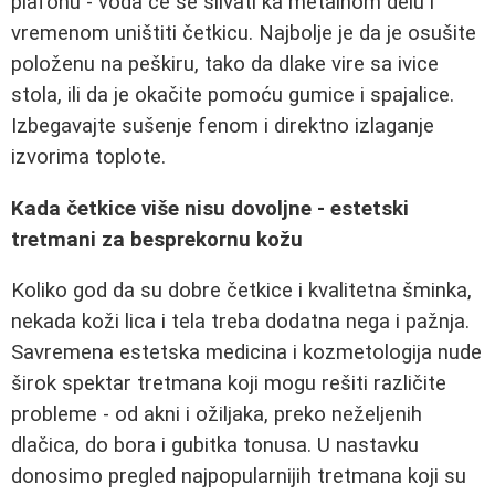
plafonu - voda će se slivati ka metalnom delu i
vremenom uništiti četkicu. Najbolje je da je osušite
položenu na peškiru, tako da dlake vire sa ivice
stola, ili da je okačite pomoću gumice i spajalice.
Izbegavajte sušenje fenom i direktno izlaganje
izvorima toplote.
Kada četkice više nisu dovoljne - estetski
tretmani za besprekornu kožu
Koliko god da su dobre četkice i kvalitetna šminka,
nekada koži lica i tela treba dodatna nega i pažnja.
Savremena estetska medicina i kozmetologija nude
širok spektar tretmana koji mogu rešiti različite
probleme - od akni i ožiljaka, preko neželjenih
dlačica, do bora i gubitka tonusa. U nastavku
donosimo pregled najpopularnijih tretmana koji su