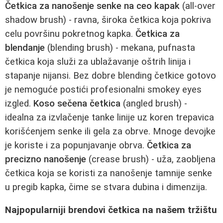
Četkica za nanošenje senke na ceo kapak
(all-over
shadow brush) - ravna, široka četkica koja pokriva
celu površinu pokretnog kapka.
Četkica za
blendanje
(blending brush) - mekana, pufnasta
četkica koja služi za ublažavanje oštrih linija i
stapanje nijansi. Bez dobre blending četkice gotovo
je nemoguće postići profesionalni smokey eyes
izgled.
Koso sečena četkica
(angled brush) -
idealna za izvlačenje tanke linije uz koren trepavica
korišćenjem senke ili gela za obrve. Mnoge devojke
je koriste i za popunjavanje obrva.
Četkica za
precizno nanošenje
(crease brush) - uža, zaobljena
četkica koja se koristi za nanošenje tamnije senke
u pregib kapka, čime se stvara dubina i dimenzija.
Najpopularniji brendovi četkica na našem tržištu