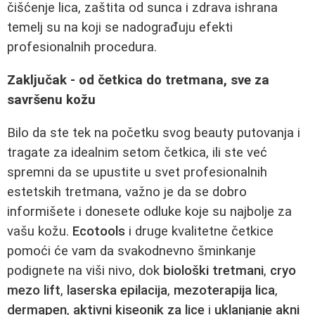
čišćenje lica, zaštita od sunca i zdrava ishrana
temelj su na koji se nadograđuju efekti
profesionalnih procedura.
Zaključak - od četkica do tretmana, sve za
savršenu kožu
Bilo da ste tek na početku svog beauty putovanja i
tragate za idealnim setom četkica, ili ste već
spremni da se upustite u svet profesionalnih
estetskih tretmana, važno je da se dobro
informišete i donesete odluke koje su najbolje za
vašu kožu.
Ecotools
i druge kvalitetne četkice
pomoći će vam da svakodnevno šminkanje
podignete na viši nivo, dok
biološki tretmani
,
cryo
mezo lift
,
laserska epilacija
,
mezoterapija lica
,
dermapen
,
aktivni kiseonik za lice
i
uklanjanje akni