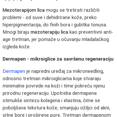
Mezoterapijom lica
mogu se tretirati različiti
problemi - od suve i dehidrirane kože, preko
hiperpigmentacija, do finih bora i gubitka tonusa.
Mnogi biraju
mezoterapiju lica
kao preventivni anti-
age tretman, jer pomaže u očuvanju mladalačkog
izgleda kože.
Dermapen - mikroiglice za savršenu regeneraciju
Dermapen
je napredni uređaj za mikroneedling,
odnosno tretman mikroiglicama koje stvaraju
minimalne povrede na koži i time pokreću njenu
prirodnu regeneraciju. Upotreba dermapena
stimuliše sintezu kolagena i elastina, čime se
poboljšava tekstura kože, smanjuju ožiljci od akni,
sitne bore i proširene pore. Tretman dermapenom