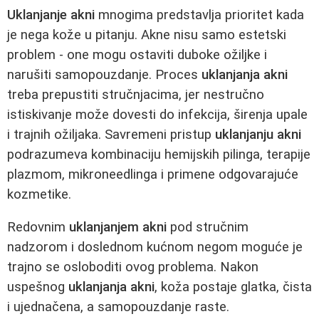
Uklanjanje akni
mnogima predstavlja prioritet kada
je nega kože u pitanju. Akne nisu samo estetski
problem - one mogu ostaviti duboke ožiljke i
narušiti samopouzdanje. Proces
uklanjanja akni
treba prepustiti stručnjacima, jer nestručno
istiskivanje može dovesti do infekcija, širenja upale
i trajnih ožiljaka. Savremeni pristup
uklanjanju akni
podrazumeva kombinaciju hemijskih pilinga, terapije
plazmom, mikroneedlinga i primene odgovarajuće
kozmetike.
Redovnim
uklanjanjem akni
pod stručnim
nadzorom i doslednom kućnom negom moguće je
trajno se osloboditi ovog problema. Nakon
uspešnog
uklanjanja akni
, koža postaje glatka, čista
i ujednačena, a samopouzdanje raste.