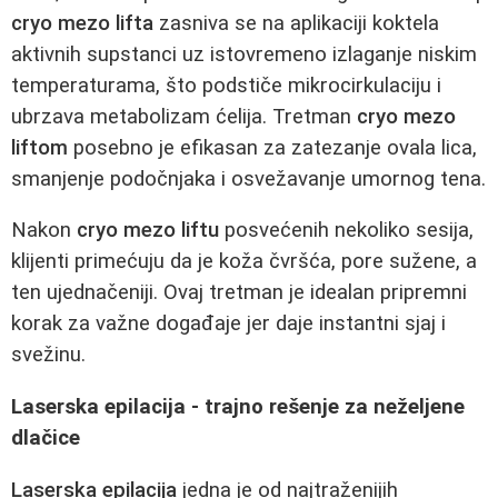
cryo mezo lifta
zasniva se na aplikaciji koktela
aktivnih supstanci uz istovremeno izlaganje niskim
temperaturama, što podstiče mikrocirkulaciju i
ubrzava metabolizam ćelija. Tretman
cryo mezo
liftom
posebno je efikasan za zatezanje ovala lica,
smanjenje podočnjaka i osvežavanje umornog tena.
Nakon
cryo mezo liftu
posvećenih nekoliko sesija,
klijenti primećuju da je koža čvršća, pore sužene, a
ten ujednačeniji. Ovaj tretman je idealan pripremni
korak za važne događaje jer daje instantni sjaj i
svežinu.
Laserska epilacija - trajno rešenje za neželjene
dlačice
Laserska epilacija
jedna je od najtraženijih