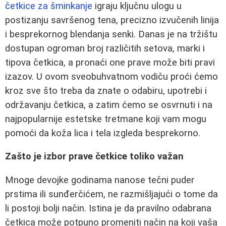
četkice za šminkanje
igraju ključnu ulogu u
postizanju savršenog tena, precizno izvučenih linija
i besprekornog blendanja senki. Danas je na tržištu
dostupan ogroman broj različitih setova, marki i
tipova četkica, a pronaći one prave može biti pravi
izazov. U ovom sveobuhvatnom vodiču proći ćemo
kroz sve što treba da znate o odabiru, upotrebi i
održavanju četkica, a zatim ćemo se osvrnuti i na
najpopularnije estetske tretmane koji vam mogu
pomoći da koža lica i tela izgleda besprekorno.
Zašto je izbor prave četkice toliko važan
Mnoge devojke godinama nanose tečni puder
prstima ili sunđerčićem, ne razmišljajući o tome da
li postoji bolji način. Istina je da pravilno odabrana
četkica može potpuno promeniti način na koji vaša