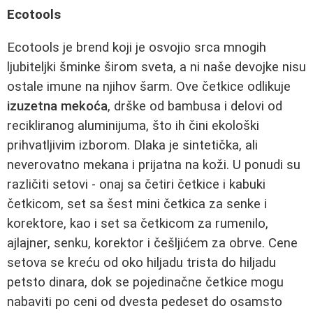
Ecotools
Ecotools je brend koji je osvojio srca mnogih
ljubiteljki šminke širom sveta, a ni naše devojke nisu
ostale imune na njihov šarm. Ove četkice odlikuje
izuzetna mekoća
, drške od bambusa i delovi od
recikliranog aluminijuma, što ih čini ekološki
prihvatljivim izborom. Dlaka je sintetička, ali
neverovatno mekana i prijatna na koži. U ponudi su
različiti setovi - onaj sa četiri četkice i kabuki
četkicom, set sa šest mini četkica za senke i
korektore, kao i set sa četkicom za rumenilo,
ajlajner, senku, korektor i češljićem za obrve. Cene
setova se kreću od oko hiljadu trista do hiljadu
petsto dinara, dok se pojedinačne četkice mogu
nabaviti po ceni od dvesta pedeset do osamsto