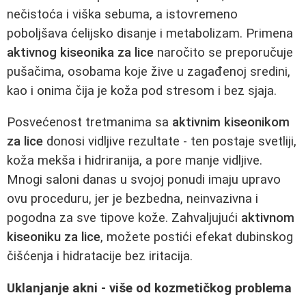
nečistoća i viška sebuma, a istovremeno
poboljšava ćelijsko disanje i metabolizam. Primena
aktivnog kiseonika za lice
naročito se preporučuje
pušačima, osobama koje žive u zagađenoj sredini,
kao i onima čija je koža pod stresom i bez sjaja.
Posvećenost tretmanima sa
aktivnim kiseonikom
za lice
donosi vidljive rezultate - ten postaje svetliji,
koža mekša i hidriranija, a pore manje vidljive.
Mnogi saloni danas u svojoj ponudi imaju upravo
ovu proceduru, jer je bezbedna, neinvazivna i
pogodna za sve tipove kože. Zahvaljujući
aktivnom
kiseoniku za lice
, možete postići efekat dubinskog
čišćenja i hidratacije bez iritacija.
Uklanjanje akni - više od kozmetičkog problema