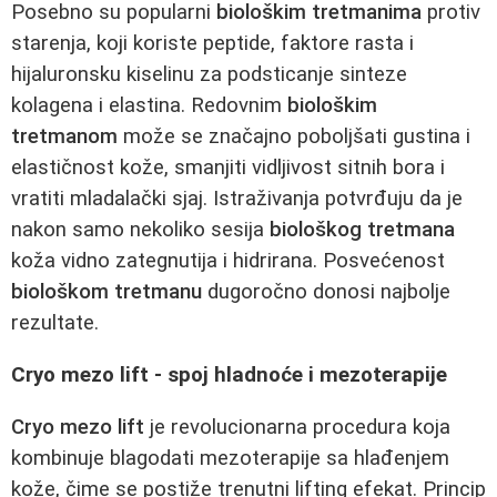
Posebno su popularni
biološkim tretmanima
protiv
starenja, koji koriste peptide, faktore rasta i
hijaluronsku kiselinu za podsticanje sinteze
kolagena i elastina. Redovnim
biološkim
tretmanom
može se značajno poboljšati gustina i
elastičnost kože, smanjiti vidljivost sitnih bora i
vratiti mladalački sjaj. Istraživanja potvrđuju da je
nakon samo nekoliko sesija
biološkog tretmana
koža vidno zategnutija i hidrirana. Posvećenost
biološkom tretmanu
dugoročno donosi najbolje
rezultate.
Cryo mezo lift - spoj hladnoće i mezoterapije
Cryo mezo lift
je revolucionarna procedura koja
kombinuje blagodati mezoterapije sa hlađenjem
kože, čime se postiže trenutni lifting efekat. Princip