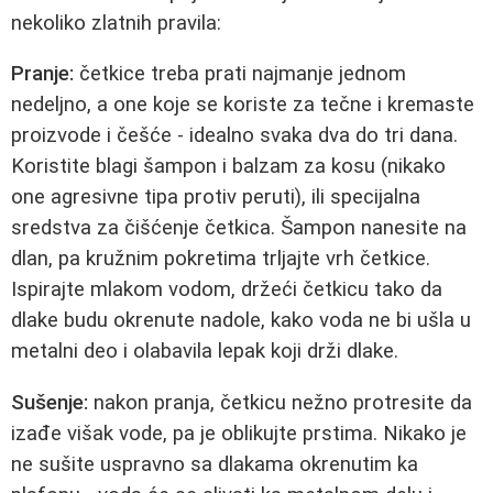
nekoliko zlatnih pravila:
Pranje:
četkice treba prati najmanje jednom
nedeljno, a one koje se koriste za tečne i kremaste
proizvode i češće - idealno svaka dva do tri dana.
Koristite blagi šampon i balzam za kosu (nikako
one agresivne tipa protiv peruti), ili specijalna
sredstva za čišćenje četkica. Šampon nanesite na
dlan, pa kružnim pokretima trljajte vrh četkice.
Ispirajte mlakom vodom, držeći četkicu tako da
dlake budu okrenute nadole, kako voda ne bi ušla u
metalni deo i olabavila lepak koji drži dlake.
Sušenje:
nakon pranja, četkicu nežno protresite da
izađe višak vode, pa je oblikujte prstima. Nikako je
ne sušite uspravno sa dlakama okrenutim ka