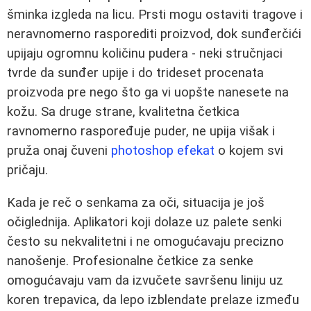
šminka izgleda na licu. Prsti mogu ostaviti tragove i
neravnomerno rasporediti proizvod, dok sunđerčići
upijaju ogromnu količinu pudera - neki stručnjaci
tvrde da sunđer upije i do trideset procenata
proizvoda pre nego što ga vi uopšte nanesete na
kožu. Sa druge strane, kvalitetna četkica
ravnomerno raspoređuje puder, ne upija višak i
pruža onaj čuveni
photoshop efekat
o kojem svi
pričaju.
Kada je reč o senkama za oči, situacija je još
očiglednija. Aplikatori koji dolaze uz palete senki
često su nekvalitetni i ne omogućavaju precizno
nanošenje. Profesionalne četkice za senke
omogućavaju vam da izvučete savršenu liniju uz
koren trepavica, da lepo izblendate prelaze između