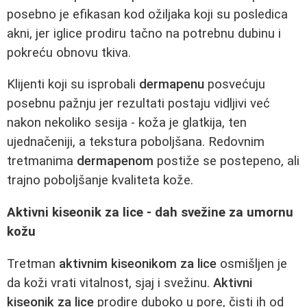
posebno je efikasan kod ožiljaka koji su posledica
akni, jer iglice prodiru tačno na potrebnu dubinu i
pokreću obnovu tkiva.
Klijenti koji su isprobali
dermapenu
posvećuju
posebnu pažnju jer rezultati postaju vidljivi već
nakon nekoliko sesija - koža je glatkija, ten
ujednačeniji, a tekstura poboljšana. Redovnim
tretmanima
dermapenom
postiže se postepeno, ali
trajno poboljšanje kvaliteta kože.
Aktivni kiseonik za lice - dah svežine za umornu
kožu
Tretman
aktivnim kiseonikom za lice
osmišljen je
da koži vrati vitalnost, sjaj i svežinu.
Aktivni
kiseonik za lice
prodire duboko u pore, čisti ih od