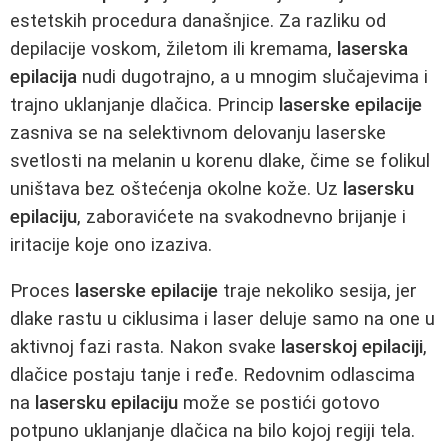
estetskih procedura današnjice. Za razliku od
depilacije voskom, žiletom ili kremama,
laserska
epilacija
nudi dugotrajno, a u mnogim slučajevima i
trajno uklanjanje dlačica. Princip
laserske epilacije
zasniva se na selektivnom delovanju laserske
svetlosti na melanin u korenu dlake, čime se folikul
uništava bez oštećenja okolne kože. Uz
lasersku
epilaciju
, zaboravićete na svakodnevno brijanje i
iritacije koje ono izaziva.
Proces
laserske epilacije
traje nekoliko sesija, jer
dlake rastu u ciklusima i laser deluje samo na one u
aktivnoj fazi rasta. Nakon svake
laserskoj epilaciji
,
dlačice postaju tanje i ređe. Redovnim odlascima
na
lasersku epilaciju
može se postići gotovo
potpuno uklanjanje dlačica na bilo kojoj regiji tela.