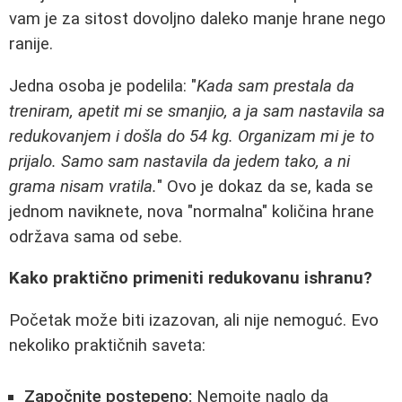
vam je za sitost dovoljno daleko manje hrane nego
ranije.
Jedna osoba je podelila: "
Kada sam prestala da
treniram, apetit mi se smanjio, a ja sam nastavila sa
redukovanjem i došla do 54 kg. Organizam mi je to
prijalo. Samo sam nastavila da jedem tako, a ni
grama nisam vratila.
" Ovo je dokaz da se, kada se
jednom naviknete, nova "normalna" količina hrane
održava sama od sebe.
Kako praktično primeniti redukovanu ishranu?
Početak može biti izazovan, ali nije nemoguć. Evo
nekoliko praktičnih saveta:
Započnite postepeno:
Nemojte naglo da