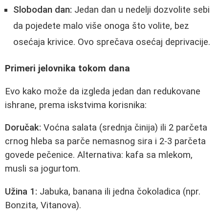
Slobodan dan:
Jedan dan u nedelji dozvolite sebi
da pojedete malo više onoga što volite, bez
osećaja krivice. Ovo sprečava osećaj deprivacije.
Primeri jelovnika tokom dana
Evo kako može da izgleda jedan dan redukovane
ishrane, prema iskstvima korisnika:
Doručak:
Voćna salata (srednja činija) ili 2 parčeta
crnog hleba sa parče nemasnog sira i 2-3 parčeta
govede pečenice. Alternativa: kafa sa mlekom,
musli sa jogurtom.
Užina 1:
Jabuka, banana ili jedna čokoladica (npr.
Bonzita, Vitanova).