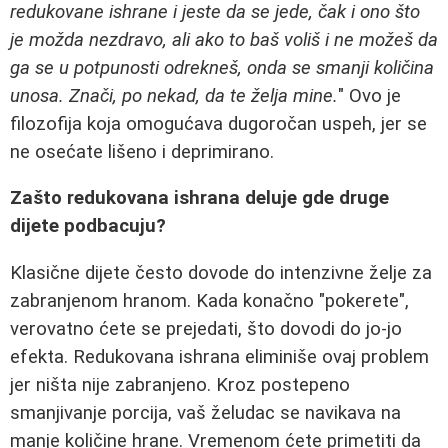
redukovane ishrane i jeste da se jede, čak i ono što
je možda nezdravo, ali ako to baš voliš i ne možeš da
ga se u potpunosti odrekneš, onda se smanji količina
unosa. Znači, po nekad, da te želja mine.
" Ovo je
filozofija koja omogućava dugoročan uspeh, jer se
ne osećate lišeno i deprimirano.
Zašto redukovana ishrana deluje gde druge
dijete podbacuju?
Klasične dijete često dovode do intenzivne želje za
zabranjenom hranom. Kada konačno "pokerete",
verovatno ćete se prejedati, što dovodi do jo-jo
efekta. Redukovana ishrana eliminiše ovaj problem
jer ništa nije zabranjeno. Kroz postepeno
smanjivanje porcija, vaš želudac se navikava na
manje količine hrane. Vremenom ćete primetiti da