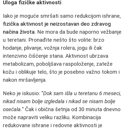
Uloga fizičke aktivnosti
Iako je moguće smršati samo redukcijom ishrane,
fizička aktivnost je neizostavan deo zdravog
načina života
. Ne mora da bude naporno vežbanje
u teretani. Pronađite nešto što volite: brzo
hodanje, plivanje, vožnja rolera, jogu ili čak
intenzivno čišćenje stana. Aktivnost ubrzava
metabolizam, poboljšava raspoloženje, zateže
kožu i oblikuje telo, što je posebno važno tokom i
nakon mršavljenja.
Neko je iskusio: "
Dok sam išla u teretanu 6 meseci,
nikad nisam bolje izgledala i nikad se nisam bolje
osećala.
" Čak i obična šetnja od 30 minuta dnevno
može napraviti veliku razliku. Kombinacija
redukovane ishrane i redovne aktivnosti je