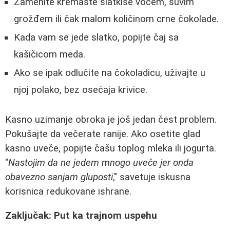
Zamenite kremaste slatkiše voćem, suvim
grožđem ili čak malom količinom crne čokolade.
Kada vam se jede slatko, popijte čaj sa
kašičicom meda.
Ako se ipak odlučite na čokoladicu, uživajte u
njoj polako, bez osećaja krivice.
Kasno uzimanje obroka je još jedan čest problem.
Pokušajte da večerate ranije. Ako osetite glad
kasno uveče, popijte čašu toplog mleka ili jogurta.
"
Nastojim da ne jedem mnogo uveče jer onda
obavezno sanjam gluposti
," savetuje iskusna
korisnica redukovane ishrane.
Zaključak: Put ka trajnom uspehu