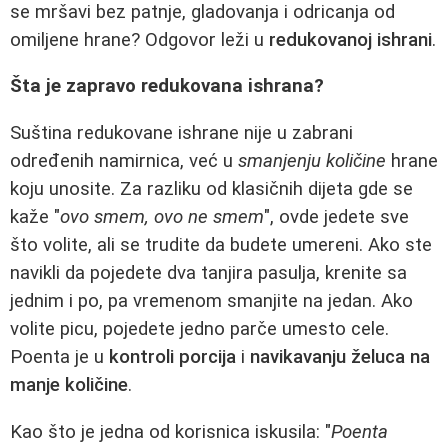
se mršavi bez patnje, gladovanja i odricanja od
omiljene hrane? Odgovor leži u
redukovanoj ishrani
.
Šta je zapravo redukovana ishrana?
Suština redukovane ishrane nije u zabrani
određenih namirnica, već u
smanjenju količine
hrane
koju unosite. Za razliku od klasičnih dijeta gde se
kaže "
ovo smem, ovo ne smem
", ovde jedete sve
što volite, ali se trudite da budete umereni. Ako ste
navikli da pojedete dva tanjira pasulja, krenite sa
jednim i po, pa vremenom smanjite na jedan. Ako
volite picu, pojedete jedno parče umesto cele.
Poenta je u
kontroli porcija
i
navikavanju želuca na
manje količine
.
Kao što je jedna od korisnica iskusila: "
Poenta