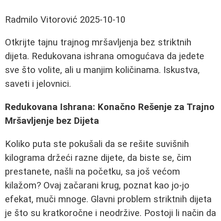
Radmilo Vitorović
2025-10-10
Otkrijte tajnu trajnog mršavljenja bez striktnih
dijeta. Redukovana ishrana omogućava da jedete
sve što volite, ali u manjim količinama. Iskustva,
saveti i jelovnici.
Redukovana Ishrana: Konačno Rešenje za Trajno
Mršavljenje bez Dijeta
Koliko puta ste pokušali da se rešite suvišnih
kilograma držeći razne dijete, da biste se, čim
prestanete, našli na početku, sa još većom
kilažom? Ovaj začarani krug, poznat kao jo-jo
efekat, muči mnoge. Glavni problem striktnih dijeta
je što su kratkoročne i neodržive. Postoji li način da