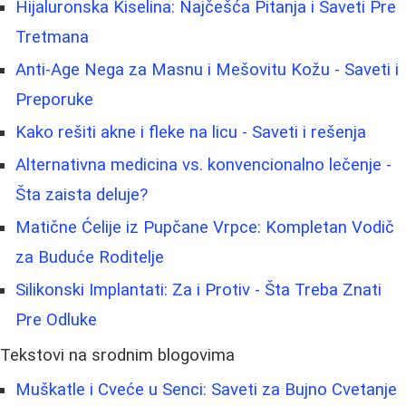
Hijaluronska Kiselina: Najčešća Pitanja i Saveti Pre
Tretmana
Anti-Age Nega za Masnu i Mešovitu Kožu - Saveti i
Preporuke
Kako rešiti akne i fleke na licu - Saveti i rešenja
Alternativna medicina vs. konvencionalno lečenje -
Šta zaista deluje?
Matične Ćelije iz Pupčane Vrpce: Kompletan Vodič
za Buduće Roditelje
Silikonski Implantati: Za i Protiv - Šta Treba Znati
Pre Odluke
Tekstovi na srodnim blogovima
Muškatle i Cveće u Senci: Saveti za Buјno Cvetanje