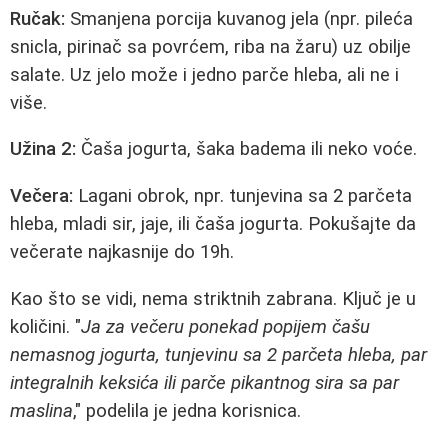
Ručak:
Smanjena porcija kuvanog jela (npr. pileća
snicla, pirinač sa povrćem, riba na žaru) uz obilje
salate. Uz jelo može i jedno parče hleba, ali ne i
više.
Užina 2:
Čaša jogurta, šaka badema ili neko voće.
Večera:
Lagani obrok, npr. tunjevina sa 2 parčeta
hleba, mladi sir, jaje, ili čaša jogurta. Pokušajte da
večerate najkasnije do 19h.
Kao što se vidi, nema striktnih zabrana. Ključ je u
količini. "
Ja za večeru ponekad popijem čašu
nemasnog jogurta, tunjevinu sa 2 parčeta hleba, par
integralnih keksića ili parče pikantnog sira sa par
maslina
," podelila je jedna korisnica.