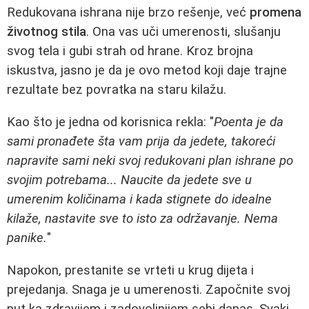
Redukovana ishrana nije brzo rešenje, već
promena
životnog stila
. Ona vas uči umerenosti, slušanju
svog tela i gubi strah od hrane. Kroz brojna
iskustva, jasno je da je ovo metod koji daje trajne
rezultate bez povratka na staru kilažu.
Kao što je jedna od korisnica rekla: "
Poenta je da
sami pronađete šta vam prija da jedete, takoreći
napravite sami neki svoj redukovani plan ishrane po
svojim potrebama... Naucite da jedete sve u
umerenim količinama i kada stignete do idealne
kilaže, nastavite sve to isto za održavanje. Nema
panike.
"
Napokon, prestanite se vrteti u krug dijeta i
prejedanja. Snaga je u umerenosti. Započnite svoj
put ka zdravijem i zadovoljnijem sebi danas. Svaki