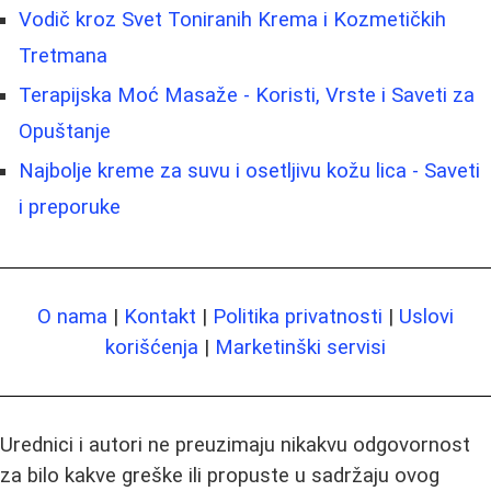
Vodič kroz Svet Toniranih Krema i Kozmetičkih
Tretmana
Terapijska Moć Masaže - Koristi, Vrste i Saveti za
Opuštanje
Najbolje kreme za suvu i osetljivu kožu lica - Saveti
i preporuke
O nama
|
Kontakt
|
Politika privatnosti
|
Uslovi
korišćenja
|
Marketinški servisi
Urednici i autori ne preuzimaju nikakvu odgovornost
za bilo kakve greške ili propuste u sadržaju ovog