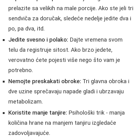
prelazite sa velikih na male porcije. Ako ste jeli tri
sendviča za doručak, sledeće nedelje jedite dva i
po, pa dva, itd.
Jedite svesno i polako:
Dajte vremena svom
telu da registruje sitost. Ako brzo jedete,
verovatno ćete pojesti više nego što vam je
potrebno.
Nemojte preskakati obroke:
Tri glavna obroka i
dve uzine sprečavaju napade gladi i ubrzavaju
metabolizam.
Koristite manje tanjire:
Psihološki trik - manja
količina hrane na manjem tanjiru izgledaće
zadovoljavajuće.