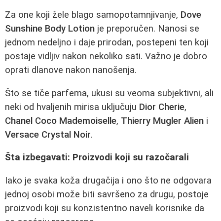
Za one koji žele blago samopotamnjivanje,
Dove
Sunshine Body Lotion
je preporučen. Nanosi se
jednom nedeljno i daje prirodan, postepeni ten koji
postaje vidljiv nakon nekoliko sati. Važno je dobro
oprati dlanove nakon nanošenja.
Što se tiče parfema, ukusi su veoma subjektivni, ali
neki od hvaljenih mirisa uključuju
Dior Cherie
,
Chanel Coco Mademoiselle
,
Thierry Mugler Alien
i
Versace Crystal Noir
.
Šta izbegavati: Proizvodi koji su razočarali
Iako je svaka koža drugačija i ono što ne odgovara
jednoj osobi može biti savršeno za drugu, postoje
proizvodi koji su konzistentno naveli korisnike da