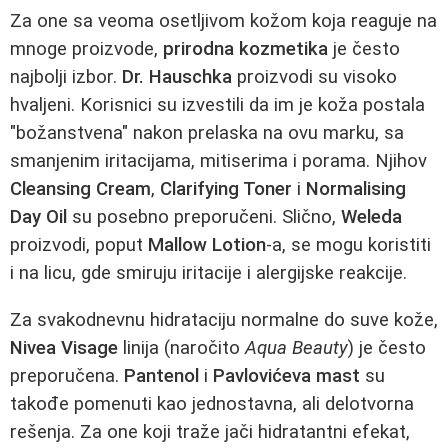
Za one sa veoma osetljivom kožom koja reaguje na
mnoge proizvode,
prirodna kozmetika
je često
najbolji izbor.
Dr. Hauschka
proizvodi su visoko
hvaljeni. Korisnici su izvestili da im je koža postala
"božanstvena" nakon prelaska na ovu marku, sa
smanjenim iritacijama, mitiserima i porama. Njihov
Cleansing Cream
,
Clarifying Toner
i
Normalising
Day Oil
su posebno preporučeni. Slično,
Weleda
proizvodi, poput
Mallow Lotion
-a, se mogu koristiti
i na licu, gde smiruju iritacije i alergijske reakcije.
Za svakodnevnu hidrataciju normalne do suve kože,
Nivea Visage
linija (naročito
Aqua Beauty
) je često
preporučena.
Pantenol
i
Pavlovićeva mast
su
takođe pomenuti kao jednostavna, ali delotvorna
rešenja. Za one koji traže jači hidratantni efekat,