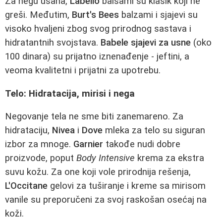
Za negu usana,
Labello
balsami su klasik koji ne
greši. Međutim,
Burt's Bees
balzami i sjajevi su
visoko hvaljeni zbog svog prirodnog sastava i
hidratantnih svojstava.
Babele sjajevi za usne
(oko
100 dinara) su prijatno iznenađenje - jeftini, a
veoma kvalitetni i prijatni za upotrebu.
Telo: Hidratacija, mirisi i nega
Negovanje tela ne sme biti zanemareno. Za
hidrataciju,
Nivea
i
Dove
mleka za telo su siguran
izbor za mnoge.
Garnier
takođe nudi dobre
proizvode, poput
Body Intensive
krema za ekstra
suvu kožu. Za one koji vole prirodnija rešenja,
L'Occitane
gelovi za tuširanje i kreme sa mirisom
vanile su preporučeni za svoj raskošan osećaj na
koži.