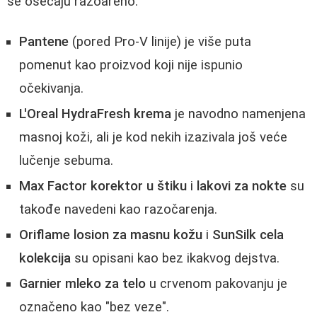
se osećaju razoareno.
Pantene
(pored Pro-V linije) je više puta
pomenut kao proizvod koji nije ispunio
očekivanja.
L'Oreal HydraFresh krema
je navodno namenjena
masnoj koži, ali je kod nekih izazivala još veće
lučenje sebuma.
Max Factor korektor u štiku
i
lakovi za nokte
su
takođe navedeni kao razočarenja.
Oriflame losion za masnu kožu
i
SunSilk cela
kolekcija
su opisani kao bez ikakvog dejstva.
Garnier mleko za telo
u crvenom pakovanju je
označeno kao "bez veze".