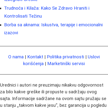
Trudnoća i Kilaža: Kako Se Zdravo Hraniti i
Kontrolisati Težinu
Borba sa aknama: Iskustva, terapije i emocionalni
izazovi
O nama
|
Kontakt
|
Politika privatnosti
|
Uslovi
korišćenja
|
Marketinški servisi
Urednici i autori ne preuzimaju nikakvu odgovornost
za bilo kakve greške ili propuste u sadržaju ovog
sajta. Informacije sadržane na ovom sajtu pružaju se
u stanju „takvom kakve jesu“, bez garancija u pogledu