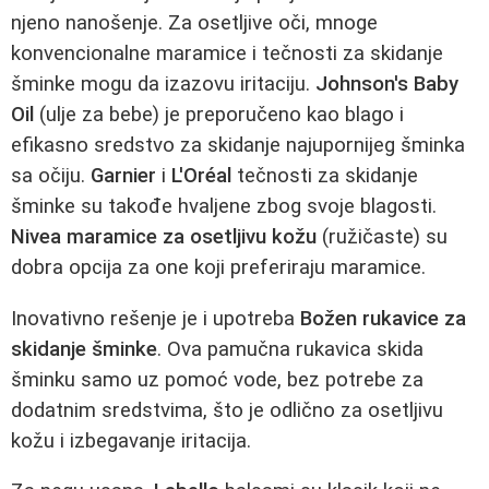
njeno nanošenje. Za osetljive oči, mnoge
konvencionalne maramice i tečnosti za skidanje
šminke mogu da izazovu iritaciju.
Johnson's Baby
Oil
(ulje za bebe) je preporučeno kao blago i
efikasno sredstvo za skidanje najupornijeg šminka
sa očiju.
Garnier
i
L'Oréal
tečnosti za skidanje
šminke su takođe hvaljene zbog svoje blagosti.
Nivea maramice za osetljivu kožu
(ružičaste) su
dobra opcija za one koji preferiraju maramice.
Inovativno rešenje je i upotreba
Božen rukavice za
skidanje šminke
. Ova pamučna rukavica skida
šminku samo uz pomoć vode, bez potrebe za
dodatnim sredstvima, što je odlično za osetljivu
kožu i izbegavanje iritacija.