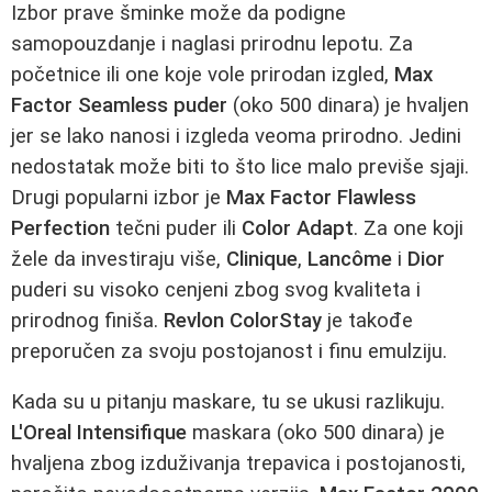
Izbor prave šminke može da podigne
samopouzdanje i naglasi prirodnu lepotu. Za
početnice ili one koje vole prirodan izgled,
Max
Factor Seamless puder
(oko 500 dinara) je hvaljen
jer se lako nanosi i izgleda veoma prirodno. Jedini
nedostatak može biti to što lice malo previše sjaji.
Drugi popularni izbor je
Max Factor Flawless
Perfection
tečni puder ili
Color Adapt
. Za one koji
žele da investiraju više,
Clinique
,
Lancôme
i
Dior
puderi su visoko cenjeni zbog svog kvaliteta i
prirodnog finiša.
Revlon ColorStay
je takođe
preporučen za svoju postojanost i finu emulziju.
Kada su u pitanju maskare, tu se ukusi razlikuju.
L'Oreal Intensifique
maskara (oko 500 dinara) je
hvaljena zbog izduživanja trepavica i postojanosti,