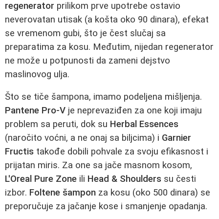
regenerator
prilikom prve upotrebe ostavio
neverovatan utisak (a košta oko 90 dinara), efekat
se vremenom gubi, što je čest slučaj sa
preparatima za kosu. Međutim, nijedan regenerator
ne može u potpunosti da zameni dejstvo
maslinovog ulja.
Što se tiče šampona, imamo podeljena mišljenja.
Pantene Pro-V
je neprevaziđen za one koji imaju
problem sa peruti, dok su
Herbal Essences
(naročito voćni, a ne onaj sa biljcima) i
Garnier
Fructis
takođe dobili pohvale za svoju efikasnost i
prijatan miris. Za one sa jače masnom kosom,
L'Oreal Pure Zone
ili
Head & Shoulders
su česti
izbor.
Foltene šampon
za kosu (oko 500 dinara) se
preporučuje za jačanje kose i smanjenje opadanja.