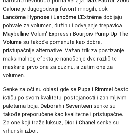
naročito nevodoootporna verzija.
Max Factor 2000
Calorie
je dugogodišnji favorit mnogih, dok
Lancôme Hypnose
i
Lancôme L'Extrême
dobijaju
pohvale za volumen, dužinu i odvajanje trepavica.
Maybelline Volum' Express
i
Bourjois Pump Up The
Volume
su takođe pomenute kao dobre,
pristupačnije alternative. Važan trik za postizanje
maksimalnog efekta je nanošenje dve različite
maskare: prvo one za dužinu, a zatim one za
volumen.
Senke za oči su oblast gde se
Pupa
i
Rimmel
često
ističu po svom kvalitetu, postojanosti i zanimljivim
paletama boja.
Deborah
i
Seventeen
senke su
takođe preporučene kao kvalitetne i pristupačne.
Za one koji traže luksuz,
Dior
i
Chanel
senke su
vrhunski izbor.