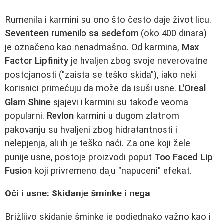
Rumenila i karmini su ono što često daje život licu.
Seventeen rumenilo sa sedefom
(oko 400 dinara)
je označeno kao nenadmašno. Od karmina,
Max
Factor Lipfinity
je hvaljen zbog svoje neverovatne
postojanosti ("zaista se teško skida"), iako neki
korisnici primećuju da može da isuši usne.
L'Oreal
Glam Shine
sjajevi i karmini su takođe veoma
popularni.
Revlon
karmini u dugom zlatnom
pakovanju su hvaljeni zbog hidratantnosti i
nelepjenja, ali ih je teško naći. Za one koji žele
punije usne, postoje proizvodi poput
Too Faced Lip
Fusion
koji privremeno daju "napuceni" efekat.
Oči i usne: Skidanje šminke i nega
Brižljivo skidanje šminke je podjednako važno kao i