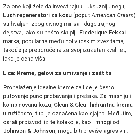
Za one koji žele da investiraju u luksuzniju negu,
Lush regeneratori za kosu
(poput
American Cream
)
su hvaljeni zbog divnog mirisa i dugotrajnog
dejstva, iako su nešto skuplji.
Frederique Fekkai
marka, popularna među holivudskim zvezdama,
takođe je preporučena za svoj izuzetan kvalitet,
iako je cena viša.
Lice: Kreme, gelovi za umivanje i zaštita
Pronalaženje idealne kreme za lice je često
putovanje puno probavanja i grešaka. Za masniju i
kombinovanu kožu,
Clean & Clear hidrantna krema
u ružičastoj tubi je označena kao sjajna. Međutim,
ostali proizvodi iz te kolekcije, kao i mnogi od
Johnson & Johnson
, mogu biti previše agresivni.