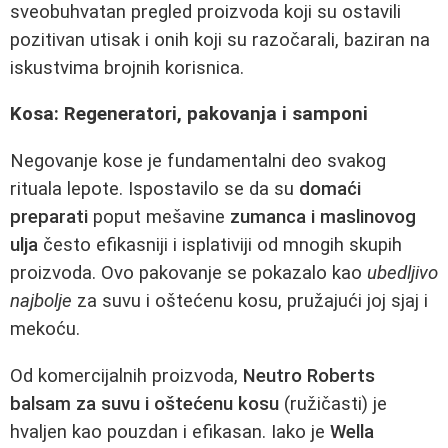
sveobuhvatan pregled proizvoda koji su ostavili
pozitivan utisak i onih koji su razočarali, baziran na
iskustvima brojnih korisnica.
Kosa: Regeneratori, pakovanja i samponi
Negovanje kose je fundamentalni deo svakog
rituala lepote. Ispostavilo se da su
domaći
preparati
poput mešavine
zumanca i maslinovog
ulja
često efikasniji i isplativiji od mnogih skupih
proizvoda. Ovo pakovanje se pokazalo kao
ubedljivo
najbolje
za suvu i oštećenu kosu, pružajući joj sjaj i
mekoću.
Od komercijalnih proizvoda,
Neutro Roberts
balsam za suvu i oštećenu kosu
(ružičasti) je
hvaljen kao pouzdan i efikasan. Iako je
Wella