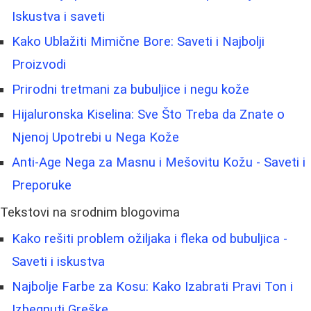
Iskustva i saveti
Kako Ublažiti Mimične Bore: Saveti i Najbolji
Proizvodi
Prirodni tretmani za bubuljice i negu kože
Hijaluronska Kiselina: Sve Što Treba da Znate o
Njenoj Upotrebi u Nega Kože
Anti-Age Nega za Masnu i Mešovitu Kožu - Saveti i
Preporuke
Tekstovi na srodnim blogovima
Kako rešiti problem ožiljaka i fleka od bubuljica -
Saveti i iskustva
Najbolje Farbe za Kosu: Kako Izabrati Pravi Ton i
Izbegnuti Greške