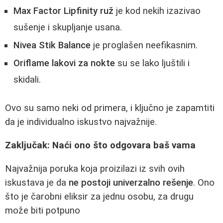
Max Factor Lipfinity ruž
je kod nekih izazivao
sušenje i skupljanje usana.
Nivea Stik Balance
je proglašen neefikasnim.
Oriflame lakovi za nokte
su se lako ljuštili i
skidali.
Ovo su samo neki od primera, i ključno je zapamtiti
da je individualno iskustvo najvažnije.
Zaključak: Naći ono što odgovara baš vama
Najvažnija poruka koja proizilazi iz svih ovih
iskustava je da
ne postoji univerzalno rešenje
. Ono
što je čarobni eliksir za jednu osobu, za drugu
može biti potpuno