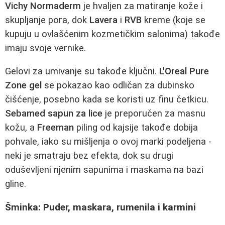
Vichy Normaderm
je hvaljen za matiranje kože i
skupljanje pora, dok
Lavera
i
RVB
kreme (koje se
kupuju u ovlašćenim kozmetičkim salonima) takođe
imaju svoje vernike.
Gelovi za umivanje su takođe ključni.
L'Oreal Pure
Zone gel
se pokazao kao odličan za dubinsko
čišćenje, posebno kada se koristi uz finu četkicu.
Sebamed sapun za lice
je preporučen za masnu
kožu, a
Freeman
piling od kajsije takođe dobija
pohvale, iako su mišljenja o ovoj marki podeljena -
neki je smatraju bez efekta, dok su drugi
oduševljeni njenim sapunima i maskama na bazi
gline.
Šminka: Puder, maskara, rumenila i karmini