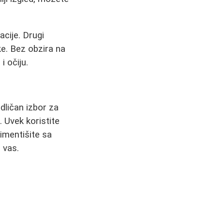
acije. Drugi
ke. Bez obzira na
i očiju.
dličan izbor za
 Uvek koristite
rimentišite sa
 vas.