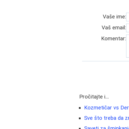
Vaše ime:
Vaš email:
Komentar:
Pročitajte i...
Kozmetičar vs Derm
Sve što treba da z
Saveti za šminkanje 