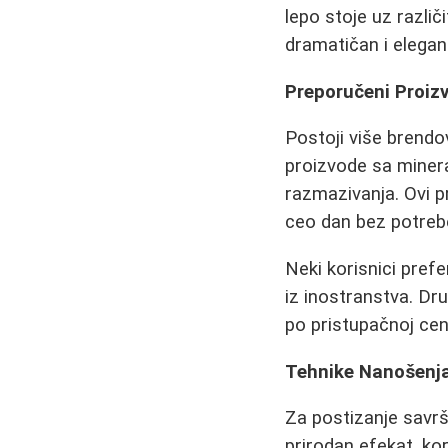
lepo stoje uz različ
dramatičan i elegan
Preporučeni Proiz
Postoji više brendo
proizvode sa minera
razmazivanja. Ovi p
ceo dan bez potreb
Neki korisnici pref
iz inostranstva. Dru
po pristupačnoj cen
Tehnike Nanošenj
Za postizanje savrš
prirodan efekat, kori