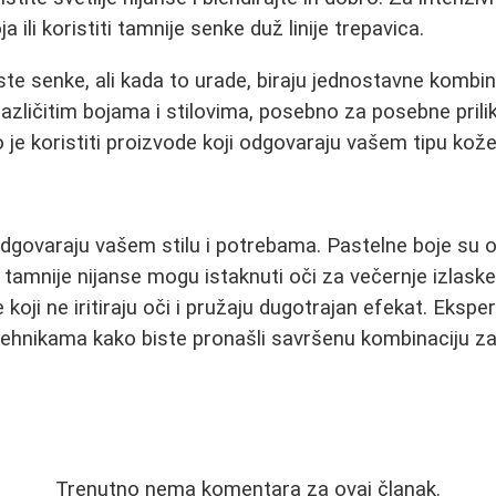
 ili koristiti tamnije senke duž linije trepavica.
iste senke, ali kada to urade, biraju jednostavne kombin
azličitim bojama i stilovima, posebno za posebne prili
o je koristiti proizvode koji odgovaraju vašem tipu kože 
odgovaraju vašem stilu i potrebama. Pastelne boje su o
tamnije nijanse mogu istaknuti oči za večernje izlaske.
 koji ne iritiraju oči i pružaju dugotrajan efekat. Ekspe
 tehnikama kako biste pronašli savršenu kombinaciju za
Trenutno nema komentara za ovaj članak.