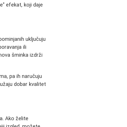
" efekat, koji daje
pominjanih uključuju
oravanja ili
hova šminka izdrži
ama, pa ih naručuju
užaju dobar kvalitet
a. Ako želite
niji izgled, možete