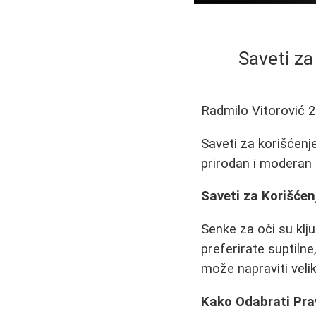
Saveti za
Radmilo Vitorović
2
Saveti za korišćenje
prirodan i moderan 
Saveti za Korišćenj
Senke za oči su klj
preferirate suptilne
može napraviti velik
Kako Odabrati Pra