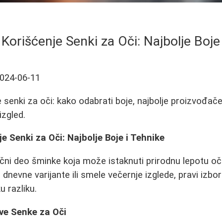
 Korišćenje Senki za Oči: Najbolje Boje
024-06-11
 senki za oči: kako odabrati boje, najbolje proizvođače
izgled.
e Senki za Oči: Najbolje Boje i Tehnike
učni deo šminke koja može istaknuti prirodnu lepotu oči
, dnevne varijante ili smele večernje izglede, pravi izbor
u razliku.
ve Senke za Oči