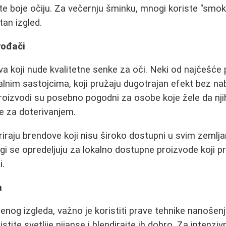
ite boje očiju. Za večernju šminku, mnogi koriste "smoke
tan izgled.
vođači
va koji nude kvalitetne senke za oči. Neki od najčešće 
lnim sastojcima, koji pružaju dugotrajan efekt bez nab
roizvodi su posebno pogodni za osobe koje žele da nji
e za doterivanjem.
eriraju brendove koji nisu široko dostupni u svim zemlj
gi se opredeljuju za lokalno dostupne proizvode koji pr
i.
a
enog izgleda, važno je koristiti prave tehnike nanošenj
stite svetlije nijanse i blendirajte ih dobro. Za intenziv