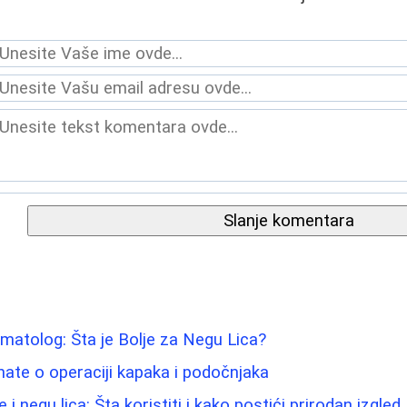
Slanje komentara
atolog: Šta je Bolje za Negu Lica?
nate o operaciji kapaka i podočnjaka
i negu lica: Šta koristiti i kako postići prirodan izgled