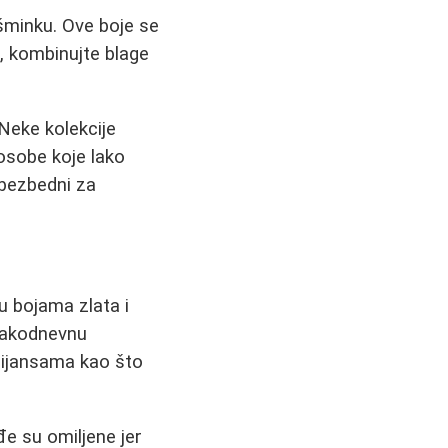
šminku. Ove boje se
, kombinujte blage
 Neke kolekcije
 osobe koje lako
u bezbedni za
u bojama zlata i
svakodnevnu
 nijansama kao što
e su omiljene jer