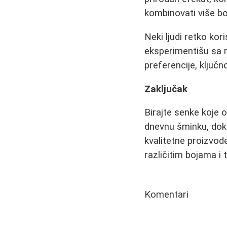
kombinovati više boja
Neki ljudi retko kor
eksperimentišu sa r
preferencije, ključn
Zaključak
Birajte senke koje 
dnevnu šminku, dok 
kvalitetne proizvode
različitim bojama i
Komentari