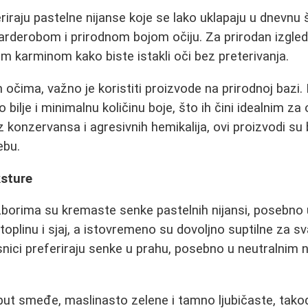
raju pastelne nijanse koje se lako uklapaju u dnevnu 
arderobom i prirodnom bojom očiju. Za prirodan izgled
im karminom kako biste istakli oči bez preterivanja.
 očima, važno je koristiti proizvode na prirodnoj bazi.
 bilje i minimalnu količinu boje, što ih čini idealnim za
Bez konzervansa i agresivnih hemikalija, ovi proizvodi s
ebu.
ksture
borima su kremaste senke pastelnih nijansi, posebno 
 toplinu i sjaj, a istovremeno su dovoljno suptilne za 
snici preferiraju senke u prahu, posebno u neutralnim
.
put smeđe, maslinasto zelene i tamno ljubičaste, takođ