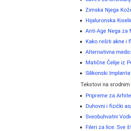
Zimska Njega Kože:
Hijaluronska Kisel
Anti-Age Nega za 
Kako rešiti akne i f
Alternativna medic
Matične Ćelije iz 
Silikonski Implanta
Tekstovi na srodnim
Pripreme za Arhite
Duhovni i fizički a
Sveobuhvatni Vodi
Fileri za lice: Sve