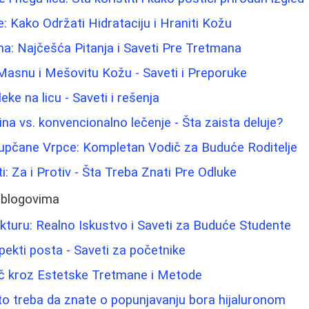
 Kako Održati Hidrataciju i Hraniti Kožu
ina: Najčešća Pitanja i Saveti Pre Tretmana
Masnu i Mešovitu Kožu - Saveti i Preporuke
leke na licu - Saveti i rešenja
ina vs. konvencionalno lečenje - Šta zaista deluje?
Pupčane Vrpce: Kompletan Vodič za Buduće Roditelje
ti: Za i Protiv - Šta Treba Znati Pre Odluke
 blogovima
kturu: Realno Iskustvo i Saveti za Buduće Studente
spekti posta - Saveti za početnike
č kroz Estetske Tretmane i Metode
 što treba da znate o popunjavanju bora hijaluronom