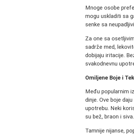
Mnoge osobe preferi
mogu uskladiti sa g
senke sa neupadljiv
Za one sa osetljivim
sadrže med, lekovito
dobijaju iritacije. 
svakodnevnu upotr
Omiljene Boje i Te
Među popularnim iz
dinje. Ove boje daju
upotrebu. Neki kori
su bež, braon i siva
Tamnije nijanse, po