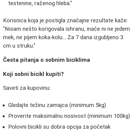
testenine, raženog hleba."
Korisnica koja je postigla značajne rezultate kaže:
"Nisam nešto korigovala ishranu, inače ni ne jedem
mek, ne pijem koka-kolu... Za 7 dana izgubljeno 3
cm u struku."
Česta pitanja o sobnim biciklima
Koji sobni bicikl kupiti?
Saveti za kupovinu:
Gledajte težinu zamajca (minimum 5kg)
Proverite maksimalnu nosivost (minimum 100kg)
Polovni bicikli su dobra opcija za početak