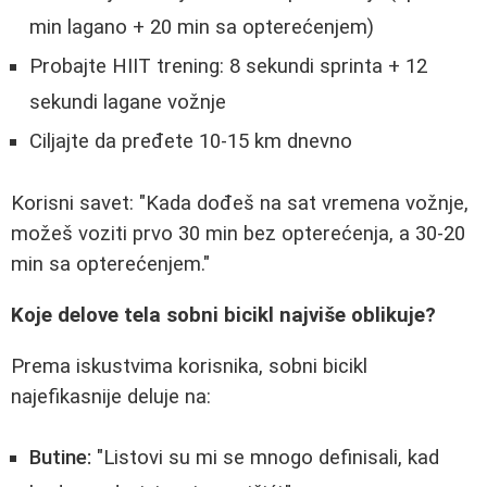
min lagano + 20 min sa opterećenjem)
Probajte HIIT trening: 8 sekundi sprinta + 12
sekundi lagane vožnje
Ciljajte da pređete 10-15 km dnevno
Korisni savet: "Kada dođeš na sat vremena vožnje,
možeš voziti prvo 30 min bez opterećenja, a 30-20
min sa opterećenjem."
Koje delove tela sobni bicikl najviše oblikuje?
Prema iskustvima korisnika, sobni bicikl
najefikasnije deluje na:
Butine:
"Listovi su mi se mnogo definisali, kad