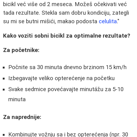
bicikl već više od 2 meseca. Možeš očekivati već
tada rezultate. Stekla sam dobru kondiciju, zategli
su mi se butni mišići, makao podosta
celulita
."
Kako voziti sobni bicikl za optimalne rezultate?
Za početnike:
Počnite sa 30 minuta dnevno brzinom 15 km/h
Izbegavajte veliko opterećenje na početku
Svake sedmice povećavajte minutážu za 5-10
minuta
Za naprednije:
Kombinujte vožnju sa i bez opterećenja (npr. 30