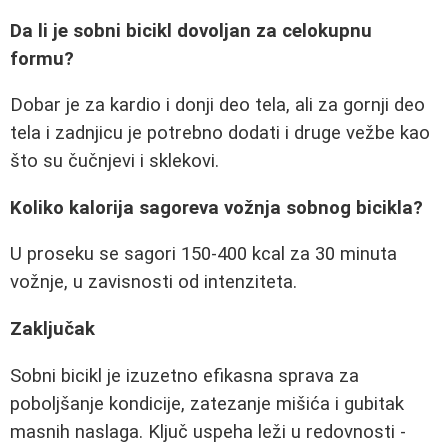
Da li je sobni bicikl dovoljan za celokupnu
formu?
Dobar je za kardio i donji deo tela, ali za gornji deo
tela i zadnjicu je potrebno dodati i druge vežbe kao
što su čučnjevi i sklekovi.
Koliko kalorija sagoreva vožnja sobnog bicikla?
U proseku se sagori 150-400 kcal za 30 minuta
vožnje, u zavisnosti od intenziteta.
Zaključak
Sobni bicikl je izuzetno efikasna sprava za
poboljšanje kondicije, zatezanje mišića i gubitak
masnih naslaga. Ključ uspeha leži u redovnosti -