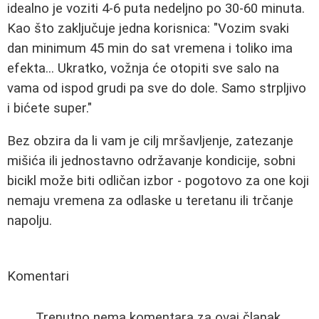
idealno je voziti 4-6 puta nedeljno po 30-60 minuta.
Kao što zaključuje jedna korisnica: "Vozim svaki
dan minimum 45 min do sat vremena i toliko ima
efekta... Ukratko, vožnja će otopiti sve salo na
vama od ispod grudi pa sve do dole. Samo strpljivo
i bićete super."
Bez obzira da li vam je cilj mršavljenje, zatezanje
mišića ili jednostavno održavanje kondicije, sobni
bicikl može biti odličan izbor - pogotovo za one koji
nemaju vremena za odlaske u teretanu ili trčanje
napolju.
Komentari
Trenutno nema komentara za ovaj članak.