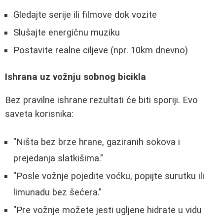
Gledajte serije ili filmove dok vozite
Slušajte energičnu muziku
Postavite realne ciljeve (npr. 10km dnevno)
Ishrana uz vožnju sobnog bicikla
Bez pravilne ishrane rezultati će biti sporiji. Evo
saveta korisnika:
"Ništa bez brze hrane, gaziranih sokova i
prejedanja slatkišima."
"Posle vožnje pojedite voćku, popijte surutku ili
limunadu bez šećera."
"Pre vožnje možete jesti ugljene hidrate u vidu