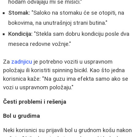
hodam odvajaju mi se mišići."
Stomak:
"Saloko na stomaku će se otopiti, na
bokovima, na unutrašnjoj strani butina."
Kondicija:
"Stekla sam dobru kondiciju posle dva
meseca redovne vožnje."
Za
zadnjicu
je potrebno voziti u uspravnom
položaju ili koristiti spinning bicikl. Kao što jedna
korisnica kaže: "Na guzu ima efekta samo ako se
vozi u uspravnom položaju."
Česti problemi i rešenja
Bol u grudima
Neki korisnici su prijavili bol u grudnom košu nakon