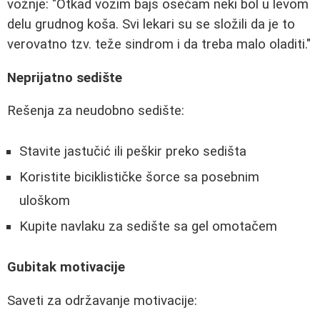
vožnje: "Otkad vozim bajs osećam neki bol u levom
delu grudnog koša. Svi lekari su se složili da je to
verovatno tzv. teže sindrom i da treba malo oladiti."
Neprijatno sedište
Rešenja za neudobno sedište:
Stavite jastučić ili peškir preko sedišta
Koristite biciklističke šorce sa posebnim
uloškom
Kupite navlaku za sedište sa gel omotačem
Gubitak motivacije
Saveti za održavanje motivacije: