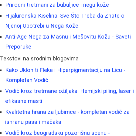
Prirodni tretmani za bubuljice i negu kože
Hijaluronska Kiselina: Sve Što Treba da Znate o
Njenoj Upotrebi u Nega Kože
Anti-Age Nega za Masnu i Mešovitu Kožu - Saveti i
Preporuke
Tekstovi na srodnim blogovima
Kako Ukloniti Fleke i Hiperpigmentaciju na Licu -
Kompletan Vodič
Vodič kroz tretmane ožiljaka: Hemijski piling, laser i
efikasne masti
Kvalitetna hrana za ljubimce - kompletan vodič za
ishranu pasa i mačaka
Vodič kroz beogradsku pozorišnu scenu -