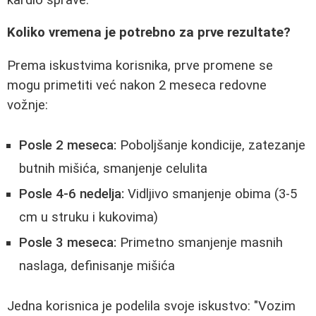
Koliko vremena je potrebno za prve rezultate?
Prema iskustvima korisnika, prve promene se
mogu primetiti već nakon 2 meseca redovne
vožnje:
Posle 2 meseca:
Poboljšanje kondicije, zatezanje
butnih mišića, smanjenje celulita
Posle 4-6 nedelja:
Vidljivo smanjenje obima (3-5
cm u struku i kukovima)
Posle 3 meseca:
Primetno smanjenje masnih
naslaga, definisanje mišića
Jedna korisnica je podelila svoje iskustvo: "Vozim