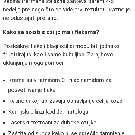
Većina tretmana za akne zahteva barem 4-8
nedelja pre nego što se vide prvi rezultati. Važno je
ne odustajati prerano.
Kako se nositi s oziljcima i flekama?
Posleakne fleke i blagi ožiljci mogu biti jednako
frustrirajući kao i same bubuljice. Za njihovo
uklanjanje mogu pomoći:
Kreme sa vitaminom C i niacinamidom za
posvetljivanje fleka
Retinoidi koji ubrzavaju obnavljanje ćelija kože
Kemijski pilinzi kod dermatologa
Laserski tretmani za duboke ožiljke
Zaštita od sunca kako bi se sprečilo tamnjenje