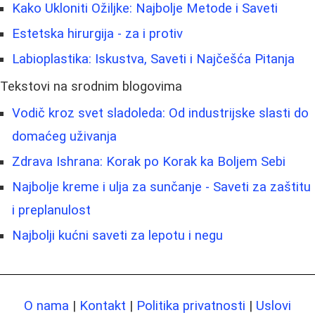
Kako Ukloniti Ožiljke: Najbolje Metode i Saveti
Estetska hirurgija - za i protiv
Labioplastika: Iskustva, Saveti i Najčešća Pitanja
Tekstovi na srodnim blogovima
Vodič kroz svet sladoleda: Od industrijske slasti do
domaćeg uživanja
Zdrava Ishrana: Korak po Korak ka Boljem Sebi
Najbolje kreme i ulja za sunčanje - Saveti za zaštitu
i preplanulost
Najbolji kućni saveti za lepotu i negu
O nama
|
Kontakt
|
Politika privatnosti
|
Uslovi