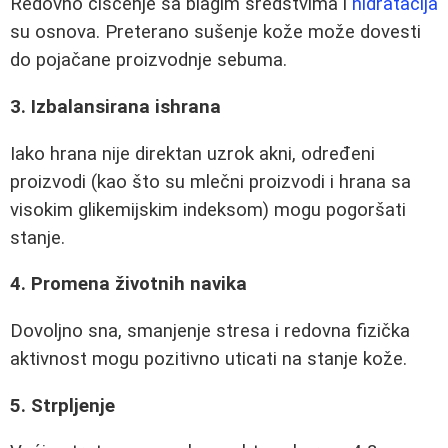
Redovno čišćenje sa blagim sredstvima i
hidratacija
su osnova. Preterano sušenje kože može dovesti
do pojačane proizvodnje sebuma.
3. Izbalansirana ishrana
Iako hrana nije direktan uzrok akni, određeni
proizvodi (kao što su mlečni proizvodi i hrana sa
visokim glikemijskim indeksom) mogu pogoršati
stanje.
4. Promena životnih navika
Dovoljno sna, smanjenje stresa i redovna fizička
aktivnost mogu pozitivno uticati na stanje kože.
5. Strpljenje