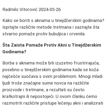
Radmilo Vitorović
2024-05-26
Kako se boriti s aknama u tinejdžerskim godinama?
Ispitajte različite metode tretmana i saznajte šta
stvarno pomaže protiv bubuljica i crvenila.
Šta Zaista Pomaže Protiv Akni u Tinejdžerskim
Godinama?
Borba s aknama može biti izuzetno frustrirajuća,
posebno u tinejdžerskim godinama kada se koža
najčešće suočava s ovim problemom. Mnogi mladi
ljudi troše značajne sume novca na različite
proizvode i tretmane, a rezultati su često
kratkotrajni ili nepostojeći. U ovom članku ćemo
razmotriti različite pristupe lečenju akni i analizirati