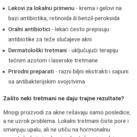
Lekovi za lokalnu primenu
- krema i gelovi na
bazi antibiotika, retinoida ili benzil-peroksida
Oralni antibiotici
- lekari često prepisuju
antibiotike za teže slučajeve akni
Dermatološki tretmani
- uključujući terapiju
tečnim azotom i laserske tretmane
Prirodni preparati
- razni biljni ekstrakti i sapuni
sa antibakterijskim svojstvima
Zašto neki tretmani ne daju trajne rezultate?
Mnogi proizvodi za akne rešavaju samo posledice,
a ne uzrok problema. Lokalni tretmani čiste pore i
smanjuju upalu, ali ne utiču na hormonalnu