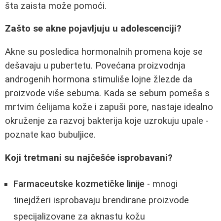
šta zaista može pomoći.
Zašto se akne pojavljuju u adolescenciji?
Akne su posledica hormonalnih promena koje se
dešavaju u pubertetu. Povećana proizvodnja
androgenih hormona stimuliše lojne žlezde da
proizvode više sebuma. Kada se sebum pomeša s
mrtvim ćelijama kože i zapuši pore, nastaje idealno
okruženje za razvoj bakterija koje uzrokuju upale -
poznate kao bubuljice.
Koji tretmani su najčešće isprobavani?
Farmaceutske kozmetičke linije
- mnogi
tinejdžeri isprobavaju brendirane proizvode
specijalizovane za aknastu kožu