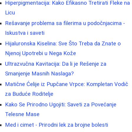
Hiperpigmentacija: Kako Efikasno Tretirati Fleke na
Licu
Rešavanje problema sa filerima u podočnjacima -
Iskustva i saveti
Hijaluronska Kiselina: Sve Što Treba da Znate o
Njenoj Upotrebi u Nega Kože
Ultrazvučna Kavitacija: Da li je Rešenje za
Smanjenje Masnih Naslaga?
Matične Ćelije iz Pupčane Vrpce: Kompletan Vodič
za Buduće Roditelje
Kako Se Prirodno Ugojiti: Saveti za Povećanje
Telesne Mase
Med i cimet - Prirodni lek za brojne bolesti