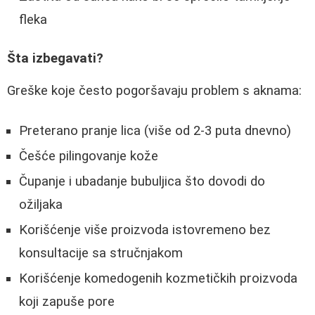
fleka
Šta izbegavati?
Greške koje često pogoršavaju problem s aknama:
Preterano pranje lica (više od 2-3 puta dnevno)
Češće pilingovanje kože
Čupanje i ubadanje bubuljica što dovodi do
ožiljaka
Korišćenje više proizvoda istovremeno bez
konsultacije sa stručnjakom
Korišćenje komedogenih kozmetičkih proizvoda
koji zapuše pore