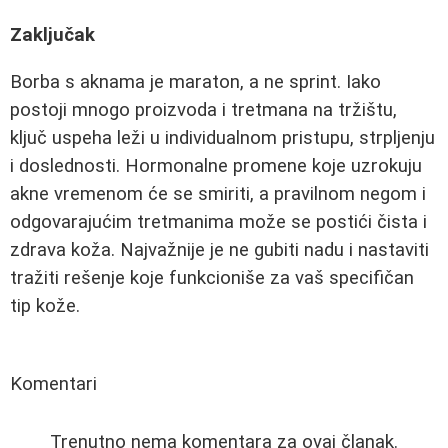
Zaključak
Borba s aknama je maraton, a ne sprint. Iako
postoji mnogo proizvoda i tretmana na tržištu,
ključ uspeha leži u individualnom pristupu, strpljenju
i doslednosti. Hormonalne promene koje uzrokuju
akne vremenom će se smiriti, a pravilnom negom i
odgovarajućim tretmanima može se postići čista i
zdrava koža. Najvažnije je ne gubiti nadu i nastaviti
tražiti rešenje koje funkcioniše za vaš specifičan
tip kože.
Komentari
Trenutno nema komentara za ovaj članak.