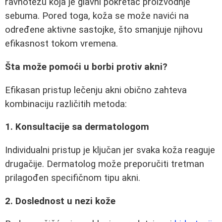
ravnotežu koja je glavni pokretač proizvodnje
sebuma. Pored toga, koža se može navići na
određene aktivne sastojke, što smanjuje njihovu
efikasnost tokom vremena.
Šta može pomoći u borbi protiv akni?
Efikasan pristup lečenju akni obično zahteva
kombinaciju različitih metoda:
1. Konsultacije sa dermatologom
Individualni pristup je ključan jer svaka koža reaguje
drugačije. Dermatolog može preporučiti tretman
prilagođen specifičnom tipu akni.
2. Doslednost u nezi kože