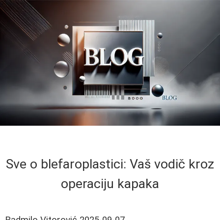
Sve o blefaroplastici: Vaš vodič kroz
operaciju kapaka
Radmilo Vitorović
2025-09-07