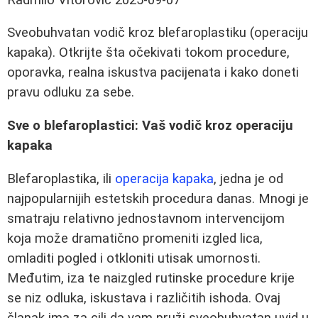
Sveobuhvatan vodič kroz blefaroplastiku (operaciju
kapaka). Otkrijte šta očekivati tokom procedure,
oporavka, realna iskustva pacijenata i kako doneti
pravu odluku za sebe.
Sve o blefaroplastici: Vaš vodič kroz operaciju
kapaka
Blefaroplastika, ili
operacija kapaka
, jedna je od
najpopularnijih estetskih procedura danas. Mnogi je
smatraju relativno jednostavnom intervencijom
koja može dramatično promeniti izgled lica,
omladiti pogled i otkloniti utisak umornosti.
Međutim, iza te naizgled rutinske procedure krije
se niz odluka, iskustava i različitih ishoda. Ovaj
članak ima za cilj da vam pruži sveobuhvatan uvid u