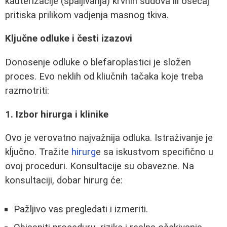
kauterizacije (spaljivanja) krvnih sudova ili osećaj
pritiska prilikom vadjenja masnog tkiva.
Ključne odluke i česti izazovi
Donosenje odluke o blefaroplastici je složen
proces. Evo neklih od kliučnih tačaka koje treba
razmotriti:
1. Izbor hirurga i klinike
Ovo je verovatno najvažnija odluka. Istraživanje je
kĺjučno. Tražite
hirurg
e sa iskustvom specifično u
ovoj proceduri. Konsultacije su obavezne. Na
konsultaciji, dobar hirurg će:
Pažljivo vas pregledati i izmeriti.