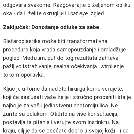
odgovara svakome. Razgovarajte o željenom obliku
oka - da li želite okrugliји ili
cat eye
izgled.
Zaključak: Donošenje odluke za sebe
Blefaroplastika može biti transformativna
procedura koja vraća samopouzdanje i omladžuje
pogled. Međutim, put do tog rezultata zahteva
pažljivo istraživanje, realna očekivanja i strpljenje
tokom oporavka.
Ključ je u tome da nađete hirurga kome verujete,
koji će saslušati vaše želje i stručno proceniti šta je
najbolje za vašu jedinstvenu anatomiju lica. Ne
žurite sa odlukom. Otiđite na više konsultacija,
postavljajta pitanja i verujte svom instinktu. Na
kraju, cilj je da se osećate dobro u svojoj koži - i da