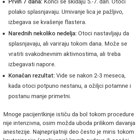
Prvih 7 dana:
Konci se skidaju 5.-7. dan. Otoci
polako splasnjavaju. Umivanje lica je pažljivo,
izbegava se kvašenje flastera.
Narednih nekoliko nedelja:
Otoci nastavljaju da
splasnjavaju, ali variraju tokom dana. Može se
vratiti svakodnevnim aktivnostima, ali treba
izbegavati napore.
Konačan rezultat:
Vide se nakon 2-3 meseca,
kada otoci potpuno nestanu, a ožiljci potamne i
postanu manje primetni.
Mnoge pacijentkinje ističu da bol tokom procedure
nije intenzivna, osim možda uboda prilikom davanja
anestezije. Najneprijatniji deo često je miris tokom