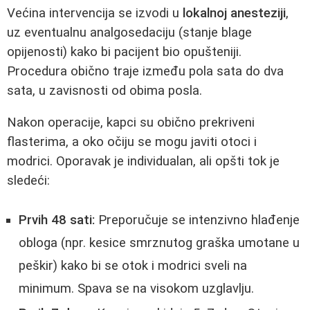
Većina intervencija se izvodi u
lokalnoj anesteziji
,
uz eventualnu analgosedaciju (stanje blage
opijenosti) kako bi pacijent bio opušteniji.
Procedura obično traje između pola sata do dva
sata, u zavisnosti od obima posla.
Nakon operacije, kapci su obično prekriveni
flasterima, a oko očiju se mogu javiti otoci i
modrici. Oporavak je individualan, ali opšti tok je
sledeći:
Prvih 48 sati:
Preporučuje se intenzivno hlađenje
obloga (npr. kesice smrznutog graška umotane u
peškir) kako bi se otok i modrici sveli na
minimum. Spava se na visokom uzglavlju.