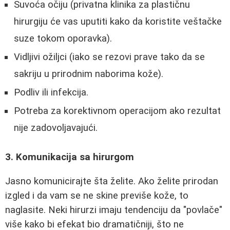
Suvoća očiju (privatna klinika za plastičnu
hirurgiju će vas uputiti kako da koristite veštačke
suze tokom oporavka).
Vidljivi ožiljci (iako se rezovi prave tako da se
sakriju u prirodnim naborima kože).
Podliv ili infekcija.
Potreba za korektivnom operacijom ako rezultat
nije zadovoljavajući.
3. Komunikacija sa hirurgom
Jasno komunicirajte šta želite. Ako želite prirodan
izgled i da vam se ne skine previše kože, to
naglasite. Neki hirurzi imaju tendenciju da "povlače"
više kako bi efekat bio dramatičniji, što ne