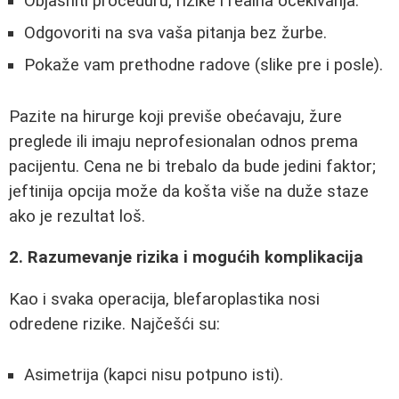
Objasniti proceduru, rizike i realna očekivanja.
Odgovoriti na sva vaša pitanja bez žurbe.
Pokaže vam prethodne radove (slike pre i posle).
Pazite na hirurge koji previše obećavaju, žure
preglede ili imaju neprofesionalan odnos prema
pacijentu. Cena ne bi trebalo da bude jedini faktor;
jeftinija opcija može da košta više na duže staze
ako je rezultat loš.
2. Razumevanje rizika i mogućih komplikacija
Kao i svaka operacija, blefaroplastika nosi
odredene rizike. Najčešći su:
Asimetrija (kapci nisu potpuno isti).