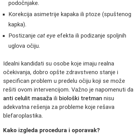
podočnjake.
Korekcija asimetrije kapaka ili ptoze (spuštenog
kapka).
Postizanje
cat eye
efekta ili podizanje spoljnih
uglova očiju.
Idealni kandidati su osobe koje imaju realna
očekivanja, dobro opšte zdravstveno stanje i
specifican problem u predelu očiju koji se može
rešiti ovom intervencijom. Važno je napomenuti da
anti celulit masaža
ili
biološki tretman
nisu
adekvatna rešenja za probleme koje rešava
blefaroplastika.
Kako izgleda procedura i oporavak?