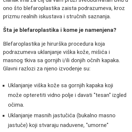
ono što blefaroplastika zaista podrazumeva, kroz
prizmu realnih iskustava i stručnih saznanja.
Šta je blefaroplastika i kome je namenjena?
Blefaroplastika je hirurška procedura koja
podrazumeva uklanjanje viška kože, mišića i
masnog tkiva sa gornjih i/ili donjih očnih kapaka.
Glavni razlozi za njeno izvodenje su:
Uklanjanje viška kože sa gornjih kapaka koji
može opteretiti vidno polje i davati "tesan" izgled
očima.
Uklanjanje masnih jastučića (bukalno masno
jastuče) koji stvaraju naduvene, "umorne"