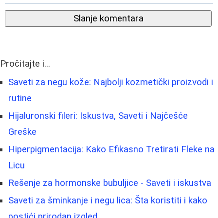
Slanje komentara
Pročitajte i...
Saveti za negu kože: Najbolji kozmetički proizvodi i
rutine
Hijaluronski fileri: Iskustva, Saveti i Najčešće
Greške
Hiperpigmentacija: Kako Efikasno Tretirati Fleke na
Licu
Rešenje za hormonske bubuljice - Saveti i iskustva
Saveti za šminkanje i negu lica: Šta koristiti i kako
postići prirodan izgled