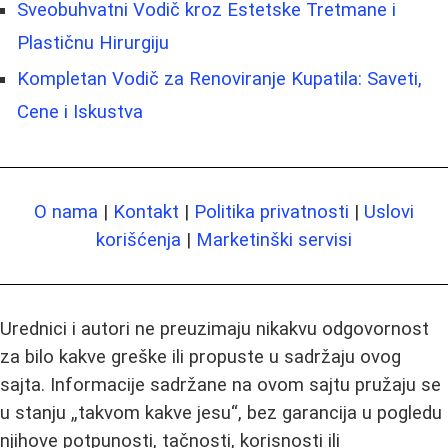
Sveobuhvatni Vodič kroz Estetske Tretmane i
Plastičnu Hirurgiju
Kompletan Vodič za Renoviranje Kupatila: Saveti,
Cene i Iskustva
O nama
|
Kontakt
|
Politika privatnosti
|
Uslovi
korišćenja
|
Marketinški servisi
Urednici i autori ne preuzimaju nikakvu odgovornost
za bilo kakve greške ili propuste u sadržaju ovog
sajta. Informacije sadržane na ovom sajtu pružaju se
u stanju „takvom kakve jesu“, bez garancija u pogledu
njihove potpunosti, tačnosti, korisnosti ili