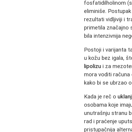
fosfatidilholinom (s
eliminiše. Postupak
rezultati vidljiviji i
primetila značajno s
bila intenzivnija neg
Postoji i varijanta
u kožu bez igala, št
lipolizu
i za mezoter
mora voditi računa 
kako bi se ubrzao o
Kada je reč o
uklan
osobama koje imaju
unutrašnju stranu b
rad i praćenje uputs
pristupačnija altern