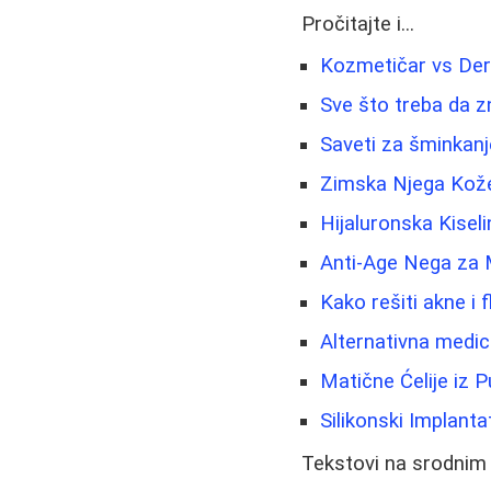
Pročitajte i...
Kozmetičar vs Derm
Sve što treba da z
Saveti za šminkanje 
Zimska Njega Kože:
Hijaluronska Kisel
Anti-Age Nega za 
Kako rešiti akne i f
Alternativna medic
Matične Ćelije iz 
Silikonski Implanta
Tekstovi na srodnim