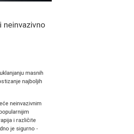
 i neinvazivno
u uklanjanju masnih
stizanje najboljih
reće neinvazivnim
popularnijim
pija i različite
dno je sigurno -