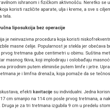
ravilnom ishranom i fizičkom aktivnošću. Neretko se u
koja koristi različite aparate, ulja i kreme, a sve s cilj
a tela.
vučna liposukcija bez operacije
ija je neinvazivna procedura koja koristi niskofrekven
zbile masne ćelije. Popularnost je stekla jer obećava b
 prvog tretmana gube centimetri u obimu. Suština meto
r masnog tkiva, koji implodiraju i oslobađaju masnoć
ona prirodnim putem eliminiše putem limfe i jetre. Upr
etmana je i limfna drenaža, koja pomaže da se tečnost
skustava, efekti
kavitacije
su individualni. Jedna korisni
117 cm smanjio na 114 cm posle prvog tretmana, a na
Druga je za tri tretmana izgubila 9 cm u predelu stomak