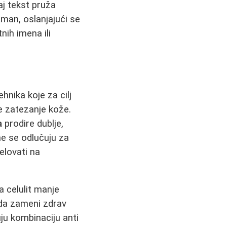
aj tekst pruža
tman, oslanjajući se
nih imena ili
ehnika koje za cilj
te zatezanje kože.
a
prodire dublje,
ne se odlučuju za
elovati na
 celulit manje
 da zameni zdrav
uju kombinaciju anti