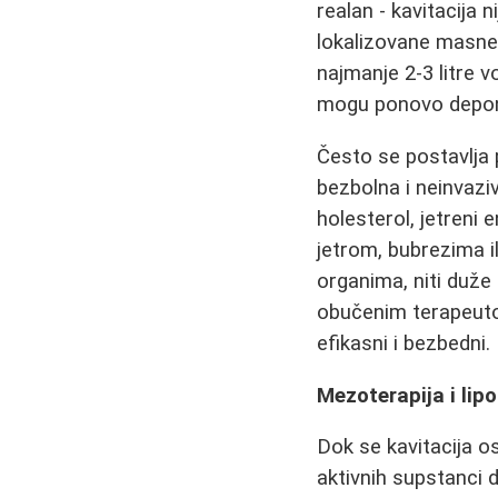
realan - kavitacija
lokalizovane masne
najmanje 2-3 litre v
mogu ponovo depon
Često se postavlja p
bezbolna i neinvaziv
holesterol, jetreni
jetrom, bubrezima i
organima, niti duže
obučenim terapeutom
efikasni i bezbedni.
Mezoterapija i lip
Dok se kavitacija o
aktivnih supstanci d