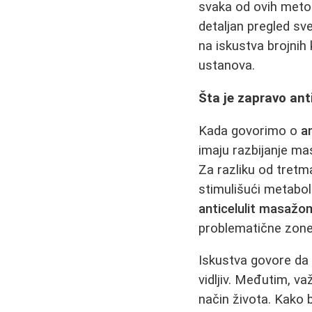
svaka od ovih metod
detaljan pregled sv
na iskustva brojnih 
ustanova.
Šta je zapravo ant
Kada govorimo o
a
imaju razbijanje mas
Za razliku od tretm
stimulišući metabol
anticelulit masažo
problematične zon
Iskustva govore da 
vidljiv. Međutim, v
način života. Kako b