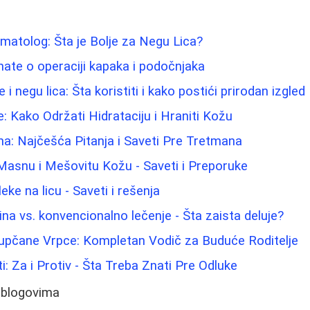
atolog: Šta je Bolje za Negu Lica?
nate o operaciji kapaka i podočnjaka
i negu lica: Šta koristiti i kako postići prirodan izgled
 Kako Održati Hidrataciju i Hraniti Kožu
ina: Najčešća Pitanja i Saveti Pre Tretmana
Masnu i Mešovitu Kožu - Saveti i Preporuke
leke na licu - Saveti i rešenja
ina vs. konvencionalno lečenje - Šta zaista deluje?
Pupčane Vrpce: Kompletan Vodič za Buduće Roditelje
ti: Za i Protiv - Šta Treba Znati Pre Odluke
 blogovima