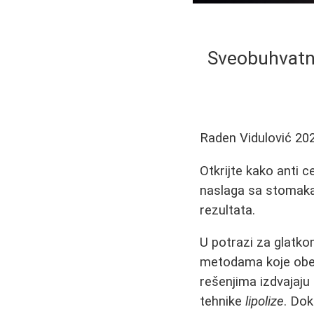
Sveobuhvatni 
Raden Vidulović
20
Otkrijte kako anti c
naslaga sa stomaka, 
rezultata.
U potrazi za glatk
metodama koje obeća
rešenjima izdvajaju
tehnike
lipolize
. Dok