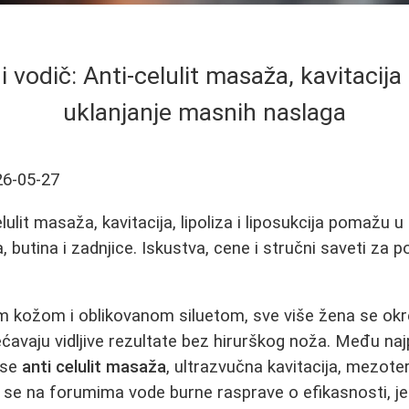
vodič: Anti-celulit masaža, kavitacija
uklanjanje masnih naslaga
26-05-27
elulit masaža, kavitacija, lipoliza i liposukcija pomažu 
butina i zadnjice. Iskustva, cene i stručni saveti za po
om kožom i oblikovanom siluetom, sve više žena se ok
vaju vidljive rezultate bez hirurškog noža. Među naj
 se
anti celulit masaža
, ultrazvučna kavitacija, mezotera
 se na forumima vode burne rasprave o efikasnosti, je