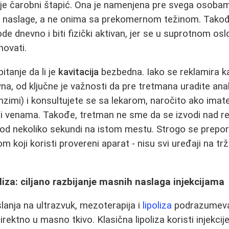
 nije čarobni štapić. Ona je namenjena pre svega osoba
 naslage, a ne onima sa prekomernom težinom. Takođe
ode dnevno i biti fizički aktivan, jer se u suprotnom oslo
ovati.
itanje da li je
kavitacija
bezbedna. Iako se reklamira 
na, od ključne je važnosti da pre tretmana uradite analize
 enzimi) i konsultujete se sa lekarom, naročito ako ima
li venama. Takođe, tretman ne sme da se izvodi nad re
 od nekoliko sekundi na istom mestu. Strogo se prepor
 koji koristi provereni aparat - nisu svi uređaji na tr
oliza: ciljano razbijanje masnih naslaga injekcijama
slanja na ultrazvuk, mezoterapija i
lipoliza
podrazumeva
irektno u masno tkivo. Klasična lipoliza koristi injekcij