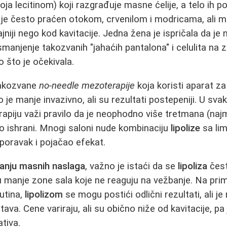
oja lecitinom) koji razgrađuje masne ćelije, a telo ih 
 je često praćen otokom, crvenilom i modricama, ali m
 trajniji nego kod kavitacije. Jedna žena je ispričala da je
manjenje takozvanih "jahaćih pantalona" i celulita na zad
o što je očekivala.
 takozvane
no-needle mezoterapije
koja koristi aparat za
o je manje invazivno, ali su rezultati postepeniji. U sva
apiju važi pravilo da je neophodno više tretmana (najm
o ishrani. Mnogi saloni nude kombinaciju
lipolize
sa li
poravak i pojačao efekat.
janju masnih naslaga
, važno je istaći da se
lipoliza
čest
 manje zone sala koje ne reaguju na vežbanje. Na pri
utina,
lipolizom
se mogu postići odlični rezultati, ali je
tava. Cene variraju, ali su obično niže od kavitacije, p
ativa.