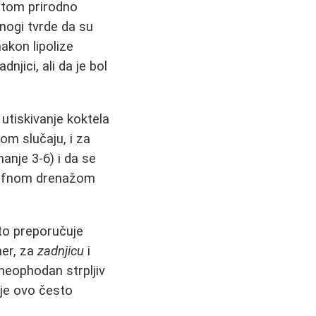
potom prirodno
nogi tvrde da su
 nakon lipolize
njici, ali da je bol
 utiskivanje koktela
kom slučaju, i za
anje 3-6) i da se
mfnom drenažom
o preporučuje
mer, za
zadnjicu
i
 neophodan strpljiv
a je ovo često