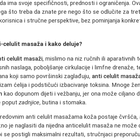
a ima svoje specifičnosti, prednosti i ograničenja. Ov
ega što treba da znate pre nego što se odlučite za tre
korisnica i stručne perspektive, bez pominjanja konkret
i-celulit masaža i kako deluje?
nti celulit masaži
, mislimo na niz ručnih ili aparativnih t
nih naslaga, poboljšanje cirkulacije i limfne drenaže, 
ana koji samo površinski zaglađuju,
anti celulit masaž
izam ćelija i podstičući izbacivanje toksina. Mnoge že
m
kao dopunom dijeti i vežbanju, jer ona može ciljano d
e poput
zadnjice
, butina i stomaka.
redovnim anti celulit masažama koža postaje čvršća, a
ažno je naglasiti da nijedna anticelulit masaža ne može
i se postigli maksimalni rezultati, stručnjaci preporuč