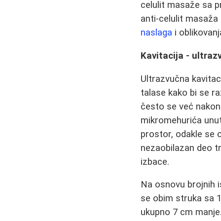
celulit masaže sa p
anti-celulit masaža 
naslaga
i oblikovanj
Kavitacija - ultraz
Ultrazvučna kavitac
talase kako bi se ra
često se već nakon
mikromehurića unuta
prostor, odakle se 
nezaobilazan deo tr
izbace.
Na osnovu brojnih i
se obim struka sa 
ukupno 7 cm manje. 