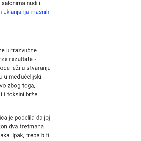
 salonima nudi i
em
uklanjanja masnih
tne ultrazvučne
rze rezultate -
de leži u stvaranju
u u međućelijski
avo zbog toga,
 i toksini brže
ca je podelila da joj
kon dva tretmana
a. Ipak, treba biti