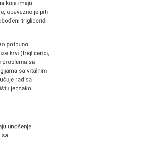
ma koje imaju
, obavezno je piti
bođeni trigliceridi
kao potpuno
 krvi (trigliceridi,
te problema sa
gijama sa vitalnim
učuje rad sa
žištu jednako
ju unošenje
e sa