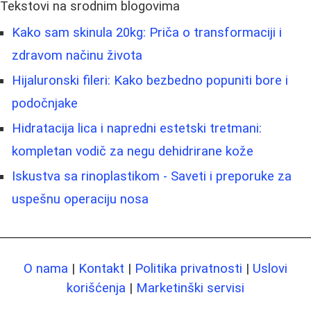
Tekstovi na srodnim blogovima
Kako sam skinula 20kg: Priča o transformaciji i
zdravom načinu života
Hijaluronski fileri: Kako bezbedno popuniti bore i
podočnjake
Hidratacija lica i napredni estetski tretmani:
kompletan vodič za negu dehidrirane kože
Iskustva sa rinoplastikom - Saveti i preporuke za
uspešnu operaciju nosa
O nama
|
Kontakt
|
Politika privatnosti
|
Uslovi
korišćenja
|
Marketinški servisi