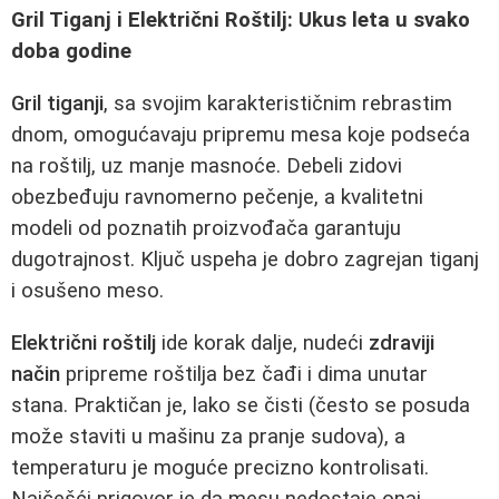
Gril Tiganj i Električni Roštilj: Ukus leta u svako
doba godine
Gril tiganji
, sa svojim karakterističnim rebrastim
dnom, omogućavaju pripremu mesa koje podseća
na roštilj, uz manje masnoće. Debeli zidovi
obezbeđuju ravnomerno pečenje, a kvalitetni
modeli od poznatih proizvođača garantuju
dugotrajnost. Ključ uspeha je dobro zagrejan tiganj
i osušeno meso.
Električni roštilj
ide korak dalje, nudeći
zdraviji
način
pripreme roštilja bez čađi i dima unutar
stana. Praktičan je, lako se čisti (često se posuda
može staviti u mašinu za pranje sudova), a
temperaturu je moguće precizno kontrolisati.
Najčešći prigovor je da mesu nedostaje onaj