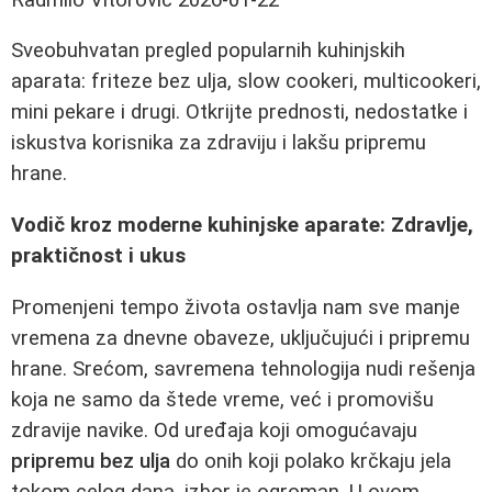
Sveobuhvatan pregled popularnih kuhinjskih
aparata: friteze bez ulja, slow cookeri, multicookeri,
mini pekare i drugi. Otkrijte prednosti, nedostatke i
iskustva korisnika za zdraviju i lakšu pripremu
hrane.
Vodič kroz moderne kuhinjske aparate: Zdravlje,
praktičnost i ukus
Promenjeni tempo života ostavlja nam sve manje
vremena za dnevne obaveze, uključujući i pripremu
hrane. Srećom, savremena tehnologija nudi rešenja
koja ne samo da štede vreme, već i promovišu
zdravije navike. Od uređaja koji omogućavaju
pripremu bez ulja
do onih koji polako krčkaju jela
tokom celog dana, izbor je ogroman. U ovom