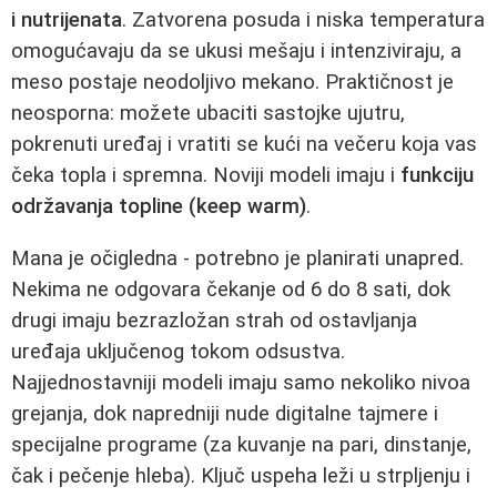
i nutrijenata
. Zatvorena posuda i niska temperatura
omogućavaju da se ukusi mešaju i intenziviraju, a
meso postaje neodoljivo mekano. Praktičnost je
neosporna: možete ubaciti sastojke ujutru,
pokrenuti uređaj i vratiti se kući na večeru koja vas
čeka topla i spremna. Noviji modeli imaju i
funkciju
održavanja topline (keep warm)
.
Mana je očigledna - potrebno je planirati unapred.
Nekima ne odgovara čekanje od 6 do 8 sati, dok
drugi imaju bezrazložan strah od ostavljanja
uređaja uključenog tokom odsustva.
Najjednostavniji modeli imaju samo nekoliko nivoa
grejanja, dok napredniji nude digitalne tajmere i
specijalne programe (za kuvanje na pari, dinstanje,
čak i pečenje hleba). Ključ uspeha leži u strpljenju i