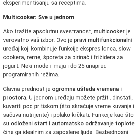
eksperimentisanju sa receptima.
Multicooker: Sve u jednom
Ako tražite apsolutnu svestranost,
multicooker
je
verovatno vaš izbor. Ovo je pravi
multifunkcionalni
uređaj
koji kombinuje funkcije ekspres lonca, slow
cookera, rerne, šporeta za pirinač i frižidera za
jogurt. Neki modeli imaju i do 25 unapred
programiranih režima.
Glavna prednost je
ogromna ušteda vremena i
prostora
. U jednom uređaju možete pržiti, dinstati,
kuvariti pod pritiskom (što skraćuje vreme kuvanja i
sačuva nutrijente) i polako krčkati. Funkcije kao što
su
odloženi start
i
automatsko održavanje toplote
čine ga idealnim za zaposlene ljude. Bezbednosni