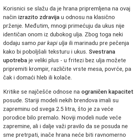
Korisnici se slažu da je hrana pripremljena na ovaj
način
izrazito zdravija
u odnosu na klasično
prženje. Međutim, mnogi primećuju da ukus nije
identičan onom iz dubokog ulja. Zbog toga neki
dodaju samo
par kapi ulja
ili marinadu pre pečenja
kako bi poboljšali teksturu i ukus.
Svestrana
upotreba
je veliki plus - u fritezi bez ulja možete
pripremiti krompir, različite vrste mesa, povrće, pa
čak i domaći hleb ili kolače.
Kritike se najčešće odnose na
ograničen kapacitet
posude. Stariji modeli nekih brendova imali su
zapreminu od svega 2.5 litra, što je za veće
porodice bilo premalo. Noviji modeli nude veće
zapremine, ali i dalje važi pravilo da se posuda ne
sme pretrpati, inače hrana neće biti ravnomerno