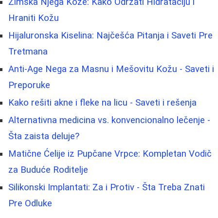
Zimska Njega Kože: Kako Održati Hidrataciju i
Hraniti Kožu
Hijaluronska Kiselina: Najčešća Pitanja i Saveti Pre
Tretmana
Anti-Age Nega za Masnu i Mešovitu Kožu - Saveti i
Preporuke
Kako rešiti akne i fleke na licu - Saveti i rešenja
Alternativna medicina vs. konvencionalno lečenje -
Šta zaista deluje?
Matične Ćelije iz Pupčane Vrpce: Kompletan Vodič
za Buduće Roditelje
Silikonski Implantati: Za i Protiv - Šta Treba Znati
Pre Odluke