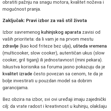
obratiti pažnju na snagu motora, kvalitet noževa i
mogućnost pranja.
Zaključak: Pravi izbor za vaš stil života
Izbor savremenog
kuhinjskog aparata
zavisi od
vaših prioriteta: da li vam je na prvom mestu
zdravlje
(kao kod friteze bez ulja),
ušteda vremena
(multicooker, slow cooker), autentičan ukus (slow
cooker, gril tiganj) ili jednostavnost (mini pekara).
Iskustva korisnika sa foruma jasno pokazuju da je
kvalitet izrade
često povezan sa cenom, te da je
bolje investirati u pouzdan model sa dobrim
garancijama.
Bez obzira na izbor, svi ovi uređaji imaju zajednički
cilj: da vrate radost i kreativnost u kuhinju, olakšaju