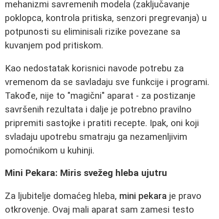
mehanizmi savremenih modela (zaključavanje
poklopca, kontrola pritiska, senzori pregrevanja) u
potpunosti su eliminisali rizike povezane sa
kuvanjem pod pritiskom.
Kao nedostatak korisnici navode potrebu za
vremenom da se savladaju sve funkcije i programi.
Takođe, nije to "magični" aparat - za postizanje
savršenih rezultata i dalje je potrebno pravilno
pripremiti sastojke i pratiti recepte. Ipak, oni koji
svladaju upotrebu smatraju ga nezamenljivim
pomoćnikom u kuhinji.
Mini Pekara: Miris svežeg hleba ujutru
Za ljubitelje domaćeg hleba,
mini pekara
je pravo
otkrovenje. Ovaj mali aparat sam zamesi testo