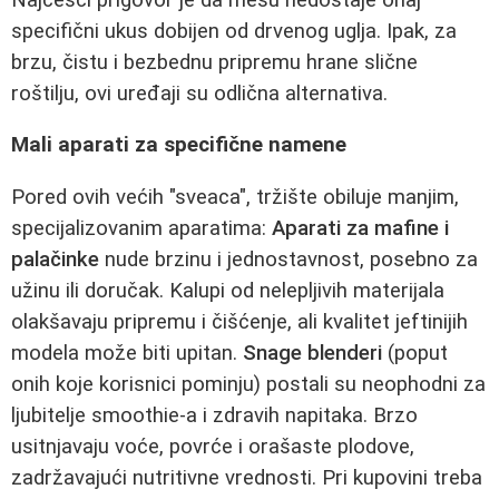
specifični ukus dobijen od drvenog uglja. Ipak, za
brzu, čistu i bezbednu pripremu hrane slične
roštilju, ovi uređaji su odlična alternativa.
Mali aparati za specifične namene
Pored ovih većih "sveaca", tržište obiluje manjim,
specijalizovanim aparatima:
Aparati za mafine i
palačinke
nude brzinu i jednostavnost, posebno za
užinu ili doručak. Kalupi od nelepljivih materijala
olakšavaju pripremu i čišćenje, ali kvalitet jeftinijih
modela može biti upitan.
Snage blenderi
(poput
onih koje korisnici pominju) postali su neophodni za
ljubitelje smoothie-a i zdravih napitaka. Brzo
usitnjavaju voće, povrće i orašaste plodove,
zadržavajući nutritivne vrednosti. Pri kupovini treba