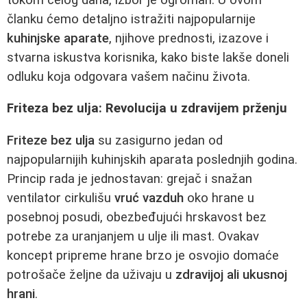
članku ćemo detaljno istražiti najpopularnije
kuhinjske aparate
, njihove prednosti, izazove i
stvarna iskustva korisnika, kako biste lakše doneli
odluku koja odgovara vašem načinu života.
Friteza bez ulja: Revolucija u zdravijem prženju
Friteze bez ulja
su zasigurno jedan od
najpopularnijih kuhinjskih aparata poslednjih godina.
Princip rada je jednostavan: grejač i snažan
ventilator cirkulišu
vruć vazduh
oko hrane u
posebnoj posudi, obezbeđujući hrskavost bez
potrebe za uranjanjem u ulje ili mast. Ovakav
koncept pripreme hrane brzo je osvojio domaće
potrošače željne da uživaju u
zdravijoj ali ukusnoj
hrani
.