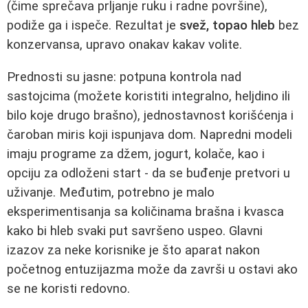
(čime sprečava prljanje ruku i radne površine),
podiže ga i ispeče. Rezultat je
svež, topao hleb
bez
konzervansa, upravo onakav kakav volite.
Prednosti su jasne: potpuna kontrola nad
sastojcima (možete koristiti integralno, heljdino ili
bilo koje drugo brašno), jednostavnost korišćenja i
čaroban miris koji ispunjava dom. Napredni modeli
imaju programe za džem, jogurt, kolače, kao i
opciju za odloženi start - da se buđenje pretvori u
uživanje. Međutim, potrebno je malo
eksperimentisanja sa količinama brašna i kvasca
kako bi hleb svaki put savršeno uspeo. Glavni
izazov za neke korisnike je što aparat nakon
početnog entuzijazma može da završi u ostavi ako
se ne koristi redovno.