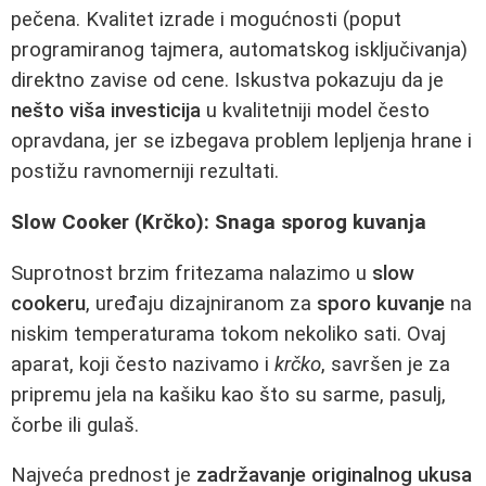
pečena. Kvalitet izrade i mogućnosti (poput
programiranog tajmera, automatskog isključivanja)
direktno zavise od cene. Iskustva pokazuju da je
nešto viša investicija
u kvalitetniji model često
opravdana, jer se izbegava problem lepljenja hrane i
postižu ravnomerniji rezultati.
Slow Cooker (Krčko): Snaga sporog kuvanja
Suprotnost brzim fritezama nalazimo u
slow
cookeru
, uređaju dizajniranom za
sporo kuvanje
na
niskim temperaturama tokom nekoliko sati. Ovaj
aparat, koji često nazivamo i
krčko
, savršen je za
pripremu jela na kašiku kao što su sarme, pasulj,
čorbe ili gulaš.
Najveća prednost je
zadržavanje originalnog ukusa