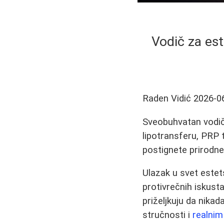
Vodič za est
Raden Vidić
2026-0
Sveobuhvatan vodič 
lipotransferu, PRP
postignete prirodne
Ulazak u svet estets
protivrečnih iskust
priželjkuju da nikada
stručnosti i
realnim