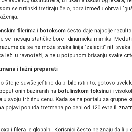
d ovlašćenog distributera, u rukama iskusnog lekara, re
ksom
se rutinski tretiraju čelo, bora između obrva i "gu
aženija.
onskim filerima
i
botoksom
često daje najbolje rezult
 gde se mešaju statičke bore i dinamička mimika. Međuti
 razume da se ne može svaka linija "zalediti" niti svaka
a leži u ravnoteži, a ne u potpunom brisanju svake crte
tmana i lažni preparati
o što je suviše jeftino da bi bilo istinito, gotovo uvek 
i poput onih baziranih na
botulinskom toksinu
ili visoko
ju svoju tržišnu cenu. Kada se na portalu za grupne ku
pojavi ponuda tretmana po ceni od 120 evra ili znatn
toxa
i filera je globalni. Korisnici često ne znaju da li u 