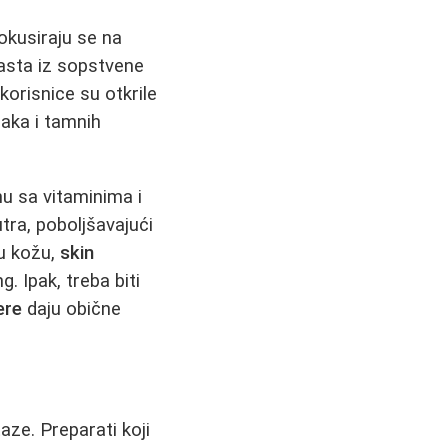
okusiraju se na
rasta iz sopstvene
korisnice su otkrile
aka i tamnih
nu sa vitaminima i
tra, poboljšavajući
nu kožu,
skin
g. Ipak, treba biti
ere
daju obične
aze. Preparati koji