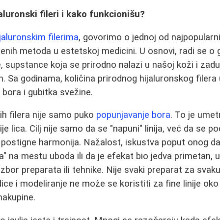
luronski fileri i kako funkcionišu?
ijaluronskim filerima
, govorimo o jednoj od najpopularniji
enih metoda u estetskoj medicini. U osnovi, radi se o 
e, supstance koja se prirodno nalazi u našoj koži i zad
n. Sa godinama, količina prirodnog hijaluronskog filera
 bora i gubitka svežine.
ih filera nije samo puko
popunjavanje bora
. To je ume
 lica. Cilj nije samo da se "napuni" linija, već da se po
i postigne harmonija. Nažalost, iskustva poput onog d
" na mestu uboda ili da je efekat bio jedva primetan, u
bor preparata ili tehnike. Nije svaki preparat za svaku
e i modeliranje ne može se koristiti za fine linije oko
nakupine.