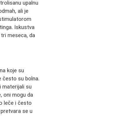
trolisanu upalnu
odmah, ali je
n stimulatorom
ftinga. Iskustva
 tri meseca, da
na koje su
ne često su bolna.
 materijali su
e, oni mogu da
o leče i često
 pretvara se u