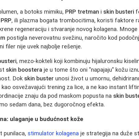
volumen, a botoks mimiku,
PRP tretman
i
skin busteri
f
.
PRP
, ili plazma bogata trombocitima, koristi faktore 
okrene regeneraciju i stvaranje novog kolagena. Mnoge 
om
postigla neverovatnu svežinu, naročito kod podočnj
i filer nije uvek najbolje rešenje.
busteri
, mezo-kokteli koji kombinuju hijaluronsku kiseli
ost
skin boostera
je u tome što oni "napajaju" kožu iznu
čnost. Dok
skin buster
unosi život u umornu, dehidrira
 kao osvežavajući trening za lice, a ne kao instant liftin
 ordinacije znaju da pod maskom popusta na
skin bust
 samo sedam dana, bez dugoročnog efekta.
ena: ulaganje u budućnost kože
t punilaca,
stimulator kolagena
je strategija na duže st