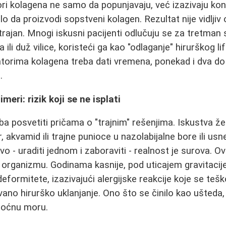
ori kolagena ne samo da popunjavaju, već izazivaju kon
elo da proizvodi sopstveni kolagen. Rezultat nije vidljiv 
 trajan. Mnogi iskusni pacijenti odlučuju se za tretma
ili duž vilice, koristeći ga kao "odlaganje" hirurškog li
torima kolagena treba dati vremena, ponekad i dva do
.
limeri: rizik koji se ne isplati
a posvetiti pričama o "trajnim" rešenjima. Iskustva že
, akvamid ili trajne punioce u nazolabijalne bore ili us
vo - uraditi jednom i zaboraviti - realnost je surova. Ovi
u organizmu. Godinama kasnije, pod uticajem gravitacij
deformitete, izazivajući alergijske reakcije koje se tešk
ano hirurško uklanjanje. Ono što se činilo kao ušteda,
 noćnu moru.