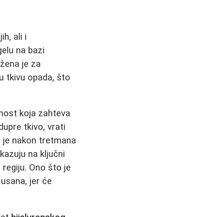
h, ali i
gelu na bazi
užena je za
 u tkivu opada, što
tnost koja zahteva
dupre tkivo, vrati
a je nakon tretmana
kazuju na ključni
 regiju. Ono što je
 usana, jer će