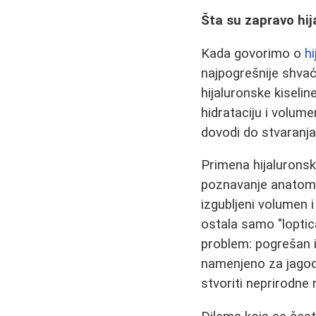
Šta su zapravo hija
Kada govorimo o
h
najpogrešnije shvać
hijaluronske kiselin
hidrataciju i volume
dovodi do stvaranja
Primena hijaluronsk
poznavanje anatomije
izgubljeni volumen 
ostala samo "loptica
problem: pogrešan iz
namenjeno za jagodic
stvoriti neprirodne 