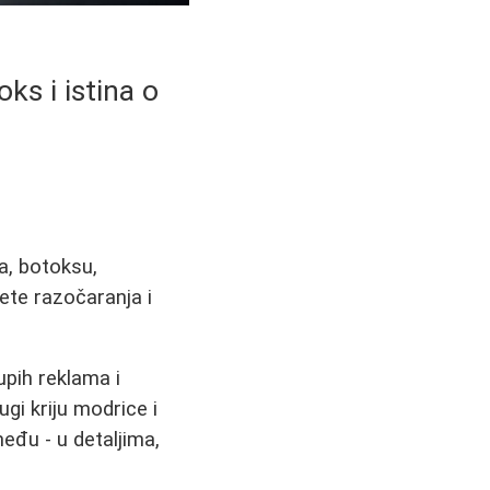
ks i istina o
a, botoksu,
ete razočaranja i
upih reklama i
gi kriju modrice i
zmeđu - u detaljima,