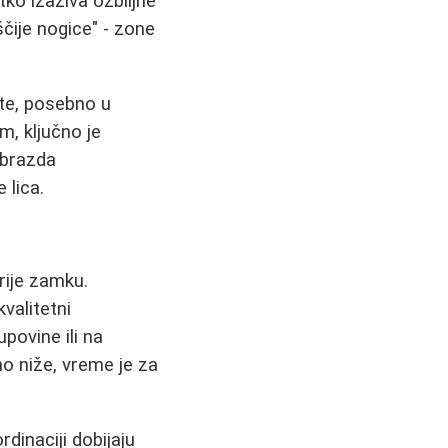
tko izaziva ozbiljne
ščije nogice" - zone
ate, posebno u
m, ključno je
 brazda
 lica.
krije zamku.
kvalitetni
povine ili na
o niže, vreme je za
ordinaciji dobijaju