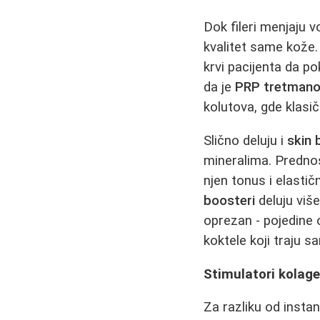
Dok fileri menjaju 
kvalitet same kože
krvi pacijenta da p
da je
PRP tretman
kolutova, gde klasičn
Slično deluju i
skin 
mineralima. Predn
njen tonus i elasti
boosteri
deluju više
oprezan - pojedine
koktele koji traju
Stimulatori kolag
Za razliku od instan