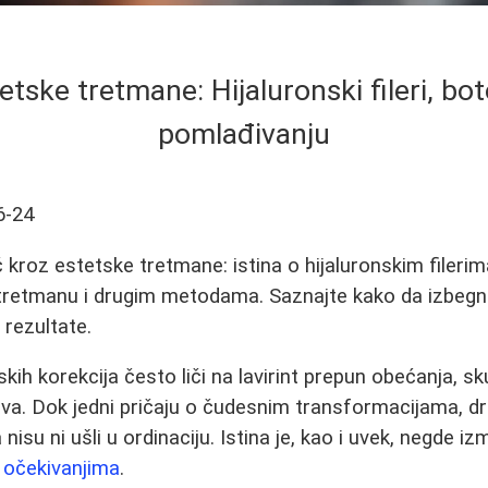
etske tretmane: Hijaluronski fileri, boto
pomlađivanju
6-24
kroz estetske tretmane: istina o hijaluronskim filerim
 tretmanu i drugim metodama. Saznajte kako da izbegn
 rezultate.
kih korekcija često liči na lavirint prepun obećanja, sk
ava. Dok jedni pričaju o čudesnim transformacijama, dru
 nisu ni ušli u ordinaciju. Istina je, kao i uvek, negde i
 očekivanjima
.