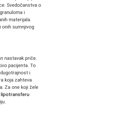
ance. Svedočanstva o
 granuloma i
nih materijala.
li onih sumnjivog
n nastavak priče.
ivo pacijenta. To
dugotrajnost i
ura koja zahteva
. Za one koji žele
,
lipotransferu
ju.