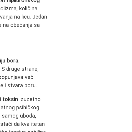
kat
hijaluronskog
olizma, količina
vanja na licu. Jedan
ra na obećanja sa
iju bora
.
e. S druge strane,
 popunjava već
e i stvara boru.
i toksin
izuzetno
jatnog psihičkog
es samog uboda,
staći da kvalitetan