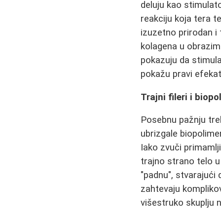
deluju kao stimulat
reakciju koja tera t
izuzetno prirodan i
kolagena u obrazima 
pokazuju da stimula
pokažu pravi efekat
Trajni fileri i biopo
Posebnu pažnju treb
ubrizgale biopolimer
Iako zvuči primamlji
trajno strano telo 
"padnu", stvarajući 
zahtevaju komplikov
višestruko skuplju