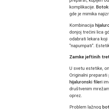
preparat, kupljen o
komplikacije.
Boto
gde je mimika najizr
Kombinacija
hijalur
donjoj trećini lica
odabrati lekara koji
"napumpati". Estetik
Zamke jeftinih tre
U svetu estetike, on
Originalni preparat
hijaluronski fileri
ima
društvenim mrežama 
oprez.
Problem lažnog
bo