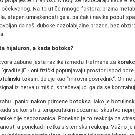
o javlja jeste i trajnost. Mnogi se razočaraju kada efe
 očekivanog. Na to utiče mnogo faktora: brzina metab
la, stepen umreženosti gela, pa čak i navike poput spa
 dovoljan da reši duboke nazolabijalne brazde, bez obzi
a.
da hijaluron, a kada botoks?
izvora zabune jeste razlika između tretmana za
korekc
u "graditelji" - oni fizički popunjavaju prostor ispod bor
otulinski toksin
, deluje kao "mirovni posrednik". On ne
ignal iz nerva u mišić, sprečavajući ga da se kontrahuj
rahu i panici nakon primene
botoksa
. Iako je
botulinsk
ada se koristi u terapeutskim dozama, iskustvo nepri
panike nije nepoznanica. Ponekad je to reakcija na str
nost, a ponekad i retka sistemska reakcija. Važno je i