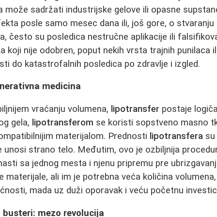
koja može sadržati industrijske gelove ili opasne supst
kta posle samo mesec dana ili, još gore, o stvaranju
 često su posledica nestručne aplikacije ili falsifikova
 koji nije odobren, poput nekih vrsta trajnih punilaca i
i do katastrofalnih posledica po zdravlje i izgled.
enerativna medicina
iljnijem vraćanju volumena,
lipotransfer
postaje logiča
og gela,
lipotransferom
se koristi sopstveno masno tk
kompatibilnijim materijalom. Prednosti
lipotransfera
su 
ne unosi strano telo. Međutim, ovo je ozbiljnija proced
asti sa jednog mesta i njenu pripremu pre ubrizgavanja
e materijale, ali im je potrebna veća količina volumena
nosti, mada uz duži oporavak i veću početnu investici
 busteri: mezo revolucija