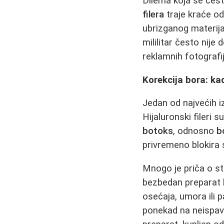
Dilema koja se čest
filera
traje kraće od
ubrizganog materija
mililitar često nije
reklamnih fotografij
Korekcija bora: ka
Jedan od najvećih 
Hijaluronski fileri s
botoks
, odnosno
b
privremeno blokira s
Mnogo je priča o st
bezbedan preparat k
osećaja, umora ili 
ponekad na neispava