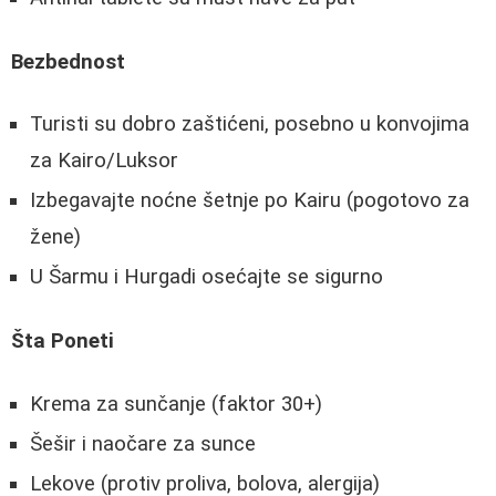
Bezbednost
Turisti su dobro zaštićeni, posebno u konvojima
za Kairo/Luksor
Izbegavajte noćne šetnje po Kairu (pogotovo za
žene)
U Šarmu i Hurgadi osećajte se sigurno
Šta Poneti
Krema za sunčanje (faktor 30+)
Šešir i naočare za sunce
Lekove (protiv proliva, bolova, alergija)