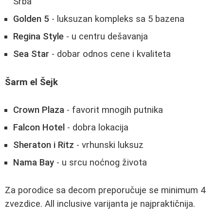
Srba
Golden 5
- luksuzan kompleks sa 5 bazena
Regina Style
- u centru dešavanja
Sea Star
- dobar odnos cene i kvaliteta
Šarm el Šejk
Crown Plaza
- favorit mnogih putnika
Falcon Hotel
- dobra lokacija
Sheraton i Ritz
- vrhunski luksuz
Nama Bay
- u srcu noćnog života
Za porodice sa decom preporučuje se minimum 4
zvezdice. All inclusive varijanta je najpraktičnija.