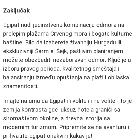
Zaključak
Egipat nudi jedinstvenu kombinaciju odmora na
prelepim plažama Crvenog mora i bogate kulturne
baštine. Bilo da izaberete živahniju Hurgadu ili
ekskluzivniji Šarm el Šejk, pažljivim planiranjem
možete obezbediti nezaboravan odmor. Ključ je u
izboru pravog perioda, kvalitetnog smeštaja i
balansiranju između opuštanja na plaži i obilaska
znamenitosti.
Imajte na umu da Egipat ili volite ili ne volite - to je
zemlja kontrasta gde luksuz hotela graniči sa
siromaštvom okoline, a drevna istorija sa
modernim turizmom. Pripremite se na avanturu i
prihvatite Egipat onakvim kakav je!