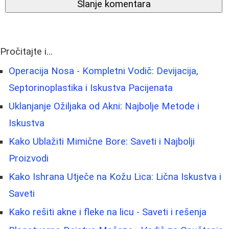
Slanje komentara
Pročitajte i...
Operacija Nosa - Kompletni Vodič: Devijacija,
Septorinoplastika i Iskustva Pacijenata
Uklanjanje Ožiljaka od Akni: Najbolje Metode i
Iskustva
Kako Ublažiti Mimične Bore: Saveti i Najbolji
Proizvodi
Kako Ishrana Utječe na Kožu Lica: Lična Iskustva i
Saveti
Kako rešiti akne i fleke na licu - Saveti i rešenja