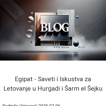
Egipat - Saveti i Iskustva za
Letovanje u Hurgadi i Šarm el Šejku
Radmilo Vitorović
2025-07-06