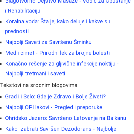
Blagotvorno Dejstvo Mašaze - Vodič za Opuštanje
i Rehabilitaciju
Koralna voda: Šta je, kako deluje i kakve su
prednosti
Najbolji Saveti za Savršenu Šminku
Med i cimet - Prirodni lek za brojne bolesti
Konačno rešenje za gljivične infekcije noktiju -
Najbolji tretmani i saveti
Tekstovi na srodnim blogovima
Grad ili Selo: Gde je Zdravo i Bolje Živeti?
Najbolji OPI lakovi - Pregled i preporuke
Ohridsko Jezero: Savršeno Letovanje na Balkanu
Kako Izabrati Savršen Dezodorans - Najbolje