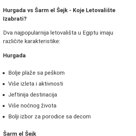
Hurgada vs Šarm el Šejk - Koje Letovalište
Izabrati?
Dva najpopularnija letovališta u Egiptu imaju
različite karakteristike:
Hurgada
Bolje plaže sa peškom
Više izleta i aktivnosti
Jeftinija destinacija
Više noćnog života
Bolji izbor za porodice sa decom
Šarm el Šejk