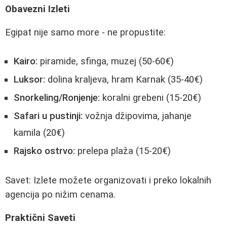
Obavezni Izleti
Egipat nije samo more - ne propustite:
Kairo:
piramide, sfinga, muzej (50-60€)
Luksor:
dolina kraljeva, hram Karnak (35-40€)
Snorkeling/Ronjenje:
koralni grebeni (15-20€)
Safari u pustinji:
vožnja džipovima, jahanje
kamila (20€)
Rajsko ostrvo:
prelepa plaža (15-20€)
Savet: Izlete možete organizovati i preko lokalnih
agencija po nižim cenama.
Praktični Saveti