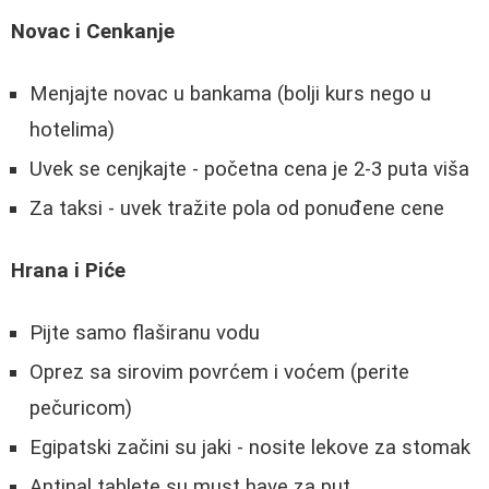
Novac i Cenkanje
Menjajte novac u bankama (bolji kurs nego u
hotelima)
Uvek se cenjkajte - početna cena je 2-3 puta viša
Za taksi - uvek tražite pola od ponuđene cene
Hrana i Piće
Pijte samo flaširanu vodu
Oprez sa sirovim povrćem i voćem (perite
pečuricom)
Egipatski začini su jaki - nosite lekove za stomak
Antinal tablete su must have za put