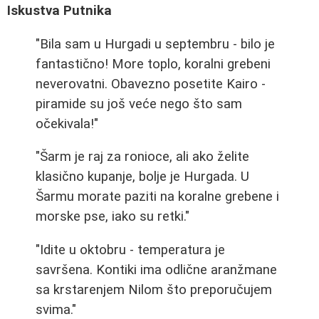
Iskustva Putnika
"Bila sam u Hurgadi u septembru - bilo je
fantastično! More toplo, koralni grebeni
neverovatni. Obavezno posetite Kairo -
piramide su još veće nego što sam
očekivala!"
"Šarm je raj za ronioce, ali ako želite
klasično kupanje, bolje je Hurgada. U
Šarmu morate paziti na koralne grebene i
morske pse, iako su retki."
"Idite u oktobru - temperatura je
savršena. Kontiki ima odlične aranžmane
sa krstarenjem Nilom što preporučujem
svima."