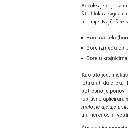
Botoks
je najpoznat
što blokira signale
boranje. Najčešće se
Bore na čelu (hori
Bore između obrva (
Bore u krajnicima 
Kao što jedan iskus
istaknuti da efekat
potrebno je ponovit
ispravno apliciran,
malo ne djeluje umj
u umerenosti i vešti