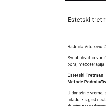
Estetski tretm
Radmilo Vitorović
2
Sveobuhvatan vodič 
bora, mezoterapija 
Estetski Tretmani 
Metode Podmlađiv
U današnje vreme, s
mladolik izgled i 