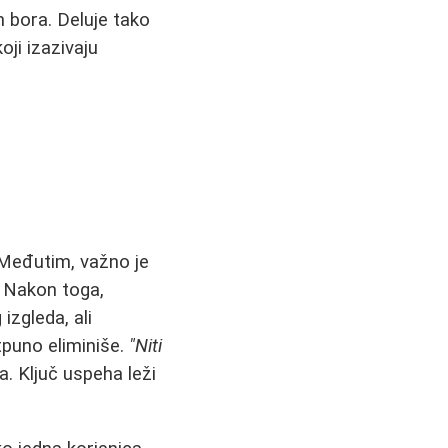
h bora. Deluje tako
oji izazivaju
 Međutim, važno je
. Nakon toga,
izgleda, ali
tpuno eliminiše.
"Niti
a. Ključ uspeha leži