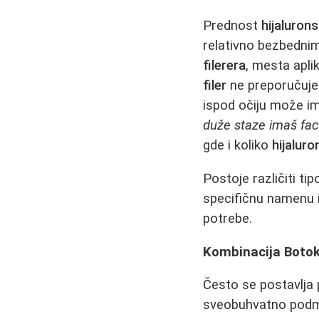
Prednost
hijalurons
relativno bezbednim
filerera
, mesta apli
filer
ne preporučuje 
ispod očiju može im
duže staze imaš fac
gde i koliko
hijaluro
Postoje različiti tip
specifičnu namenu i
potrebe.
Kombinacija Botoks
Često se postavlja 
sveobuhvatno podm