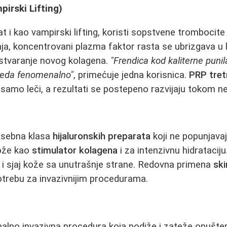
irski Lifting)
at i kao vampirski lifting, koristi sopstvene trombocite i
ja, koncentrovani plazma faktor rasta se ubrizgava u l
i stvaranje novog kolagena.
"Frendica kod kaliterne puni
zgleda fenomenalno"
, primećuje jedna korisnica.
PRP tre
 samo leči, a rezultati se postepeno razvijaju tokom ne
sebna klasa
hijaluronskih preparata
koji ne popunjavaj
kože kao
stimulator kolagena
i za intenzivnu hidrataciju
st i sjaj kože sa unutrašnje strane. Redovna primena
ski
otrebu za invazivnijim procedurama.
lno invazivna procedura koja podiže i zateže opušteno