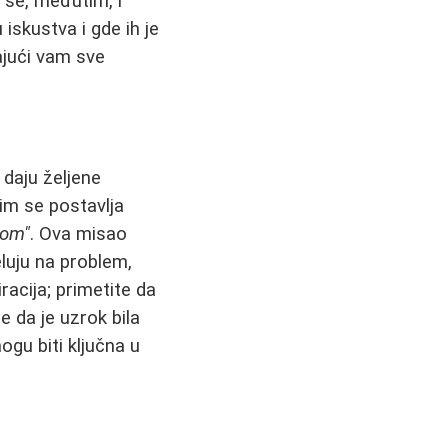
se, međutim, i
iskustva i gde ih je
ajući vam sve
 daju željene
tim se postavlja
nom"
. Ova misao
eluju na problem,
iracija; primetite da
e da je uzrok bila
ogu biti ključna u