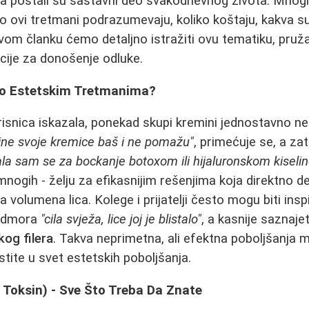
 postali su sastavni deo svakodnevnog života. Mnogi 
no ovi tretmani podrazumevaju, koliko koštaju, kakva su 
 ovom članku ćemo detaljno istražiti ovu tematiku, pruž
ije za donošenje odluke.
 o Estetskim Tretmanima?
risnica iskazala, ponekad skupi kremini jednostavno ne
ine svoje kremice baš i ne pomažu"
, primećuje se, a za
ala sam se za bockanje botoxom ili hijaluronskom kiseli
nogih - želju za efikasnijim rešenjima koja direktno d
a volumena lica. Kolege i prijatelji često mogu biti insp
 odmora
"cila svježa, lice joj je blistalo"
, a kasnije saznajet
kog filera
. Takva neprimetna, ali efektna poboljšanja m
ustite u svet estetskih poboljšanja.
 Toksin) - Sve Što Treba Da Znate