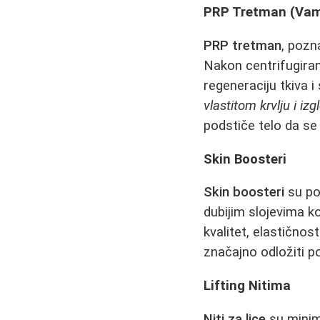
PRP Tretman (Vamp
PRP tretman
, pozn
Nakon centrifugiran
regeneraciju tkiva 
vlastitom krvlju i i
podstiče telo da se
Skin Boosteri
Skin boosteri
su po
dubijim slojevima 
kvalitet, elastično
značajno odložiti p
Lifting Nitima
Niti za lice
su minima