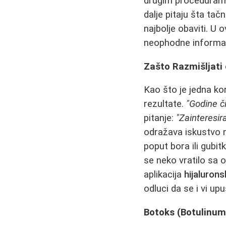
drugim procedurama
dalje pitaju šta tač
najbolje obaviti. U
neophodne informac
Zašto Razmišljati
Kao što je jedna ko
rezultate.
"Godine č
pitanje:
"Zainteresir
odražava iskustvo m
poput bora ili gubitk
se neko vratilo sa
aplikacija
hijalurons
odluci da se i vi up
Botoks (Botulinum