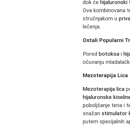
dok će
hijaluronski f
Ova kombinovana ter
stručnjakom u
priva
lečenja.
Ostali Popularni 
Pored
botoksa
i
hij
očuvanju mladalačk
Mezoterapija Lica
Mezoterapija lica
po
hijaluronske kiselin
poboljšanje tena i 
snažan
stimulator 
putem specijalnih a