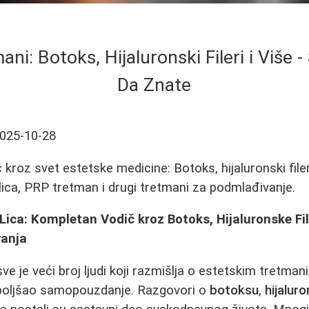
ani: Botoks, Hijaluronski Fileri i Više 
Da Znate
025-10-28
kroz svet estetske medicine: Botoks, hijaluronski file
lica, PRP tretman i drugi tretmani za podmlađivanje.
Lica: Kompletan Vodič kroz Botoks, Hijaluronske Fi
anja
ve je veći broj ljudi koji razmišlja o estetskim tretma
poboljšao samopouzdanje. Razgovori o
botoksu
,
hijalur