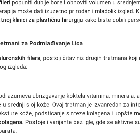
ileri
popuniti dublje bore i obnoviti volumen u srednjem
apija može dati izuzetno prirodan i mladolik izgled. K
tnoj klinici za plastičnu hirurgiju
kako biste dobili per
Tretmani za Podmlađivanje Lica
aluronskih filera
, postoji čitav niz drugih tretmana ko
og izgleda:
drazumeva ubrizgavanje koktela vitamina, minerala, am
e
u srednji sloj kože. Ovaj tretman je izvanredan za inte
teksture kože, podsticanje sinteze kolagena i uopšte
me
kolagena
. Postoje i varijante bez igle, gde se aktivne
parata.