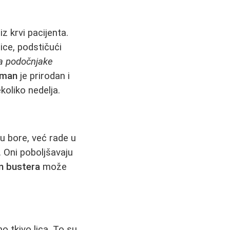
z krvi pacijenta.
ice, podstičući
la podočnjake
tman
je prirodan i
koliko nedelja.
u bore, već rade u
. Oni poboljšavaju
n bustera
može
 tkivo lica. To su