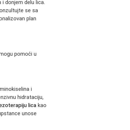
 i donjem delu lica.
onzultujte se sa
sonalizovan plan
ji mogu pomoći u
inokiselina i
nzivnu hidrataciju,
zoterapiju lica
kao
 supstance unose