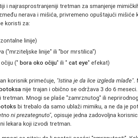
iji i najrasprostranjeniji tretman za smanjenje mimički
 između nerava i mišića, privremeno opuštajući mišiće k
 koristi za:
zontalne linije)
"mrziteljske linije" ili "bor mrstilica")
očiju ("
bora oko očiju
" ili "
cat eye
" efekat)
an korisnik primećuje,
"Istina je da lice izgleda mlađe"
.
botoksa
nije trajan i obično se održava 3 do 6 meseci
i tretman. Mnogi se plaše "zamrznutog" ili neprirodnog 
botoks
bi trebalo da samo ublaži mimiku, a ne da je po
etno ni prezategnuto"
, opisuje jedna zadovoljna korisnic
ni lekara koji izvodi tretman.