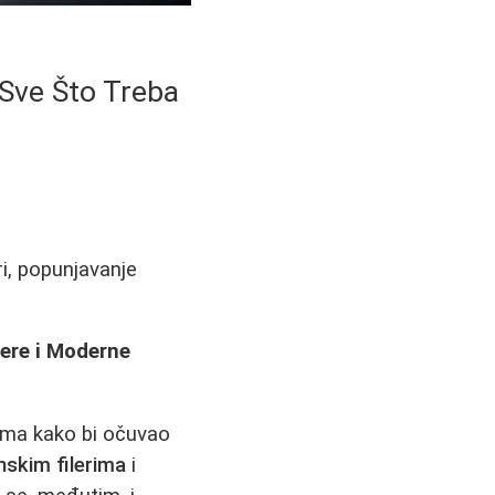
- Sve Što Treba
ri, popunjavanje
lere i Moderne
nima kako bi očuvao
onskim filerima
i