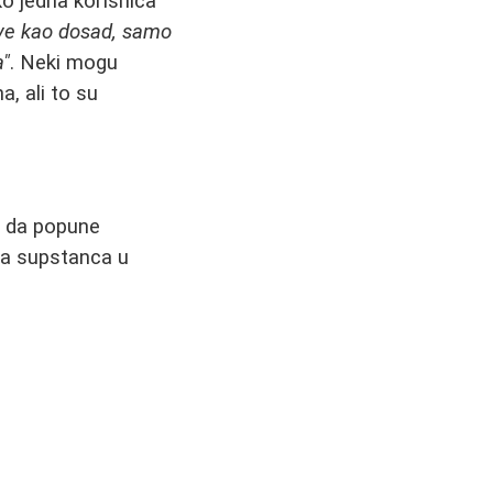
ko jedna korisnica
i sve kao dosad, samo
a"
. Neki mogu
, ali to su
i da popune
na supstanca u