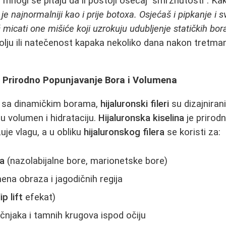
 mnogi se pitaju da li postoji osećaj "smrznutosti". Ka
 je najnormalniji kao i prije botoxa. Osjećaš i pipkanje 
icati one mišiće koji uzrokuju udubljenje statičkih bor
olju ili natečenost kapaka nekoliko dana nakon tretmana
i - Prirodno Popunjavanje Bora i Volumena
 sa dinamičkim borama,
hijaluronski fileri
su dizajniran
u volumen i hidrataciju.
Hijaluronska kiselina
je prirod
uje vlagu, a u obliku
hijaluronskog filera
se koristi za:
ra
(nazolabijalne bore, marionetske bore)
ena obraza i jagodičnih regija
lip lift
efekat)
njaka i tamnih krugova ispod očiju