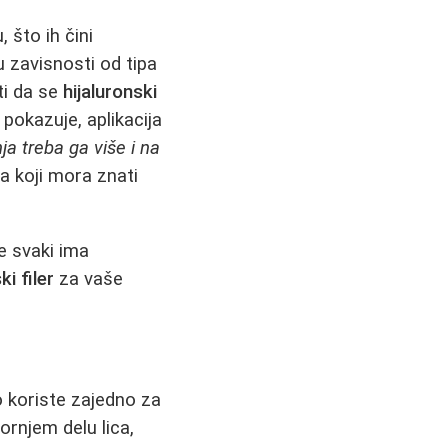
 što ih čini
u zavisnosti od tipa
ti da se
hijaluronski
pokazuje, aplikacija
a treba ga više i na
a koji mora znati
de svaki ima
ki filer
za vaše
o koriste zajedno za
ornjem delu lica,