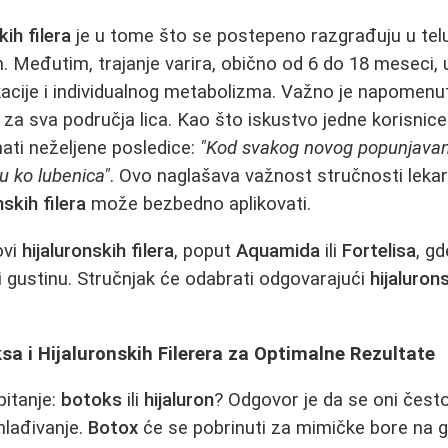
kih filera
je u tome što se postepeno razgrađuju u telu,
. Međutim, trajanje varira, obično od 6 do 18 meseci, 
kacije i individualnog metabolizma. Važno je napomenu
za sva područja lica. Kao što iskustvo jedne korisnice 
ati neželjene posledice:
"Kod svakog novog popunjavanj
u ko lubenica"
. Ovo naglašava važnost stručnosti lekar
nskih filera
može bezbedno aplikovati.
ovi
hijaluronskih filera
, poput
Aquamida
ili
Fortelisa
, g
 gustinu. Stručnjak će odabrati odgovarajući
hijalurons
a i Hijaluronskih Filerera za Optimalne Rezultate
pitanje:
botoks
ili
hijaluron
? Odgovor je da se oni čest
lađivanje.
Botox
će se pobrinuti za mimičke bore na g