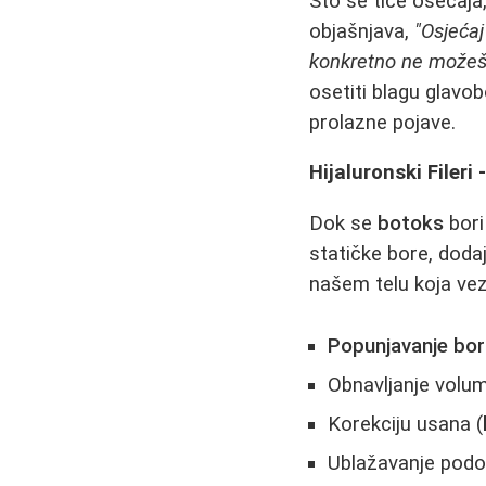
Što se tiče osećaja,
objašnjava,
"Osjećaj
konkretno ne možeš m
osetiti blagu glavob
prolazne pojave.
Hijaluronski Filer
Dok se
botoks
bori
statičke bore, dodaj
našem telu koja vez
Popunjavanje bo
Obnavljanje volum
Korekciju usana (
Ublažavanje podoč