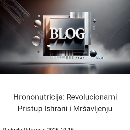
Hrononutricija: Revolucionarni
Pristup Ishrani i Mršavljenju
Radmilo Vitorović
2025-10-15