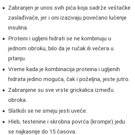
Zabranjen je unos svih pića koja sadrže veštačke
zaslađivače, jer i oni izazivaju povećano lučenje
insulina.
Proteini i ugljeni hidrati se ne kombinuju u
jednom obroku, bilo da je ručak ili večera u
pitanju.
Vreme kada je kombinacija proteina i ugljenih
hidrata jedino moguća, čak i poželjna, jeste jutro.
Zabranjene su sve vrste grickalica između
obroka.
Slatkiši se ne smeju jesti uveče.
Hleb, testenine i skrobna povrća (krompir) jedu
se najkasnije do 15 časova.