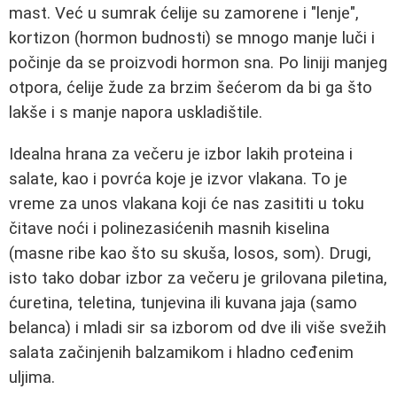
mast. Već u sumrak ćelije su zamorene i "lenje",
kortizon (hormon budnosti) se mnogo manje luči i
počinje da se proizvodi hormon sna. Po liniji manjeg
otpora, ćelije žude za brzim šećerom da bi ga što
lakše i s manje napora uskladištile.
Idealna hrana za večeru je izbor lakih proteina i
salate, kao i povrća koje je izvor vlakana. To je
vreme za unos vlakana koji će nas zasititi u toku
čitave noći i polinezasićenih masnih kiselina
(masne ribe kao što su skuša, losos, som). Drugi,
isto tako dobar izbor za večeru je grilovana piletina,
ćuretina, teletina, tunjevina ili kuvana jaja (samo
belanca) i mladi sir sa izborom od dve ili više svežih
salata začinjenih balzamikom i hladno ceđenim
uljima.