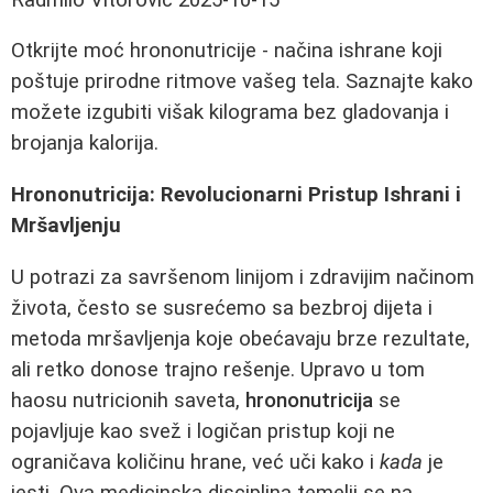
Otkrijte moć hrononutricije - načina ishrane koji
poštuje prirodne ritmove vašeg tela. Saznajte kako
možete izgubiti višak kilograma bez gladovanja i
brojanja kalorija.
Hrononutricija: Revolucionarni Pristup Ishrani i
Mršavljenju
U potrazi za savršenom linijom i zdravijim načinom
života, često se susrećemo sa bezbroj dijeta i
metoda mršavljenja koje obećavaju brze rezultate,
ali retko donose trajno rešenje. Upravo u tom
haosu nutricionih saveta,
hrononutricija
se
pojavljuje kao svež i logičan pristup koji ne
ograničava količinu hrane, već uči kako i
kada
je
jesti. Ova medicinska disciplina temelji se na