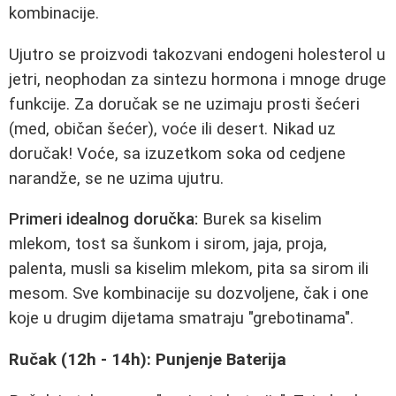
kombinacije.
Ujutro se proizvodi takozvani endogeni holesterol u
jetri, neophodan za sintezu hormona i mnoge druge
funkcije. Za doručak se ne uzimaju prosti šećeri
(med, običan šećer), voće ili desert. Nikad uz
doručak! Voće, sa izuzetkom soka od cedjene
narandže, se ne uzima ujutru.
Primeri idealnog doručka:
Burek sa kiselim
mlekom, tost sa šunkom i sirom, jaja, proja,
palenta, musli sa kiselim mlekom, pita sa sirom ili
mesom. Sve kombinacije su dozvoljene, čak i one
koje u drugim dijetama smatraju "grebotinama".
Ručak (12h - 14h): Punjenje Baterija