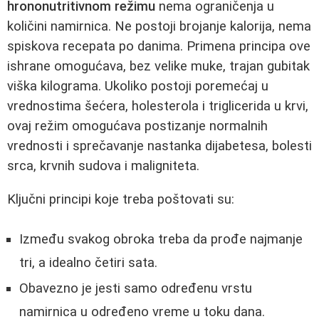
hrononutritivnom režimu
nema ograničenja u
količini namirnica. Ne postoji brojanje kalorija, nema
spiskova recepata po danima. Primena principa ove
ishrane omogućava, bez velike muke, trajan gubitak
viška kilograma. Ukoliko postoji poremećaj u
vrednostima šećera, holesterola i triglicerida u krvi,
ovaj režim omogućava postizanje normalnih
vrednosti i sprečavanje nastanka dijabetesa, bolesti
srca, krvnih sudova i maligniteta.
Ključni principi koje treba poštovati su:
Između svakog obroka treba da prođe najmanje
tri, a idealno četiri sata.
Obavezno je jesti samo određenu vrstu
namirnica u određeno vreme u toku dana.