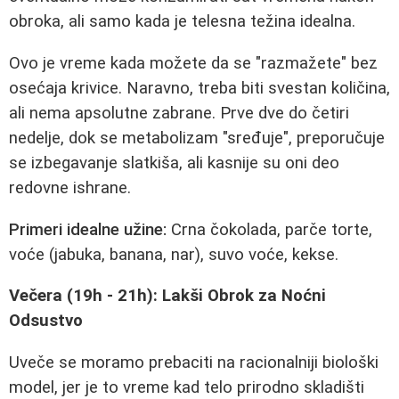
obroka, ali samo kada je telesna težina idealna.
Ovo je vreme kada možete da se "razmažete" bez
osećaja krivice. Naravno, treba biti svestan količina,
ali nema apsolutne zabrane. Prve dve do četiri
nedelje, dok se metabolizam "sređuje", preporučuje
se izbegavanje slatkiša, ali kasnije su oni deo
redovne ishrane.
Primeri idealne užine:
Crna čokolada, parče torte,
voće (jabuka, banana, nar), suvo voće, kekse.
Večera (19h - 21h): Lakši Obrok za Noćni
Odsustvo
Uveče se moramo prebaciti na racionalniji biološki
model, jer je to vreme kad telo prirodno skladišti