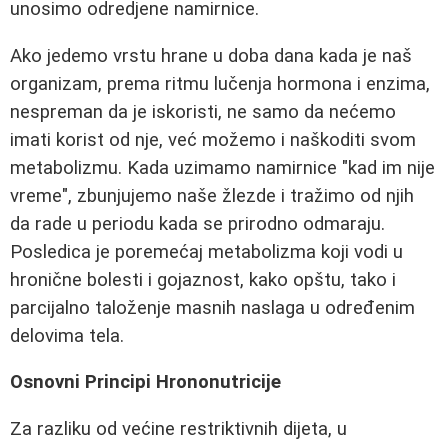
unosimo odredjene namirnice.
Ako jedemo vrstu hrane u doba dana kada je naš
organizam, prema ritmu lučenja hormona i enzima,
nespreman da je iskoristi, ne samo da nećemo
imati korist od nje, već možemo i naškoditi svom
metabolizmu. Kada uzimamo namirnice "kad im nije
vreme", zbunjujemo naše žlezde i tražimo od njih
da rade u periodu kada se prirodno odmaraju.
Posledica je poremećaj metabolizma koji vodi u
hronične bolesti i gojaznost, kako opštu, tako i
parcijalno taloženje masnih naslaga u određenim
delovima tela.
Osnovni Principi Hrononutricije
Za razliku od većine restriktivnih dijeta, u