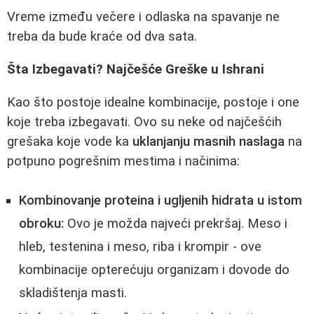
Vreme između večere i odlaska na spavanje ne
treba da bude kraće od dva sata.
Šta Izbegavati? Najčešće Greške u Ishrani
Kao što postoje idealne kombinacije, postoje i one
koje treba izbegavati. Ovo su neke od najčešćih
grešaka koje vode ka
uklanjanju masnih naslaga
na
potpuno pogrešnim mestima i načinima:
Kombinovanje proteina i ugljenih hidrata u istom
obroku:
Ovo je možda najveći prekršaj. Meso i
hleb, testenina i meso, riba i krompir - ove
kombinacije opterećuju organizam i dovode do
skladištenja masti.