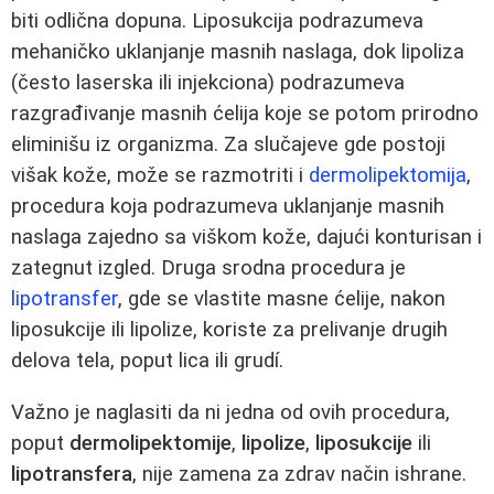
biti odlična dopuna. Liposukcija podrazumeva
mehaničko uklanjanje masnih naslaga, dok lipoliza
(često laserska ili injekciona) podrazumeva
razgrađivanje masnih ćelija koje se potom prirodno
eliminišu iz organizma. Za slučajeve gde postoji
višak kože, može se razmotriti i
dermolipektomija
,
procedura koja podrazumeva uklanjanje masnih
naslaga zajedno sa viškom kože, dajući konturisan i
zategnut izgled. Druga srodna procedura je
lipotransfer
, gde se vlastite masne ćelije, nakon
liposukcije ili lipolize, koriste za prelivanje drugih
delova tela, poput lica ili grudí.
Važno je naglasiti da ni jedna od ovih procedura,
poput
dermolipektomije
,
lipolize
,
liposukcije
ili
lipotransfera
, nije zamena za zdrav način ishrane.