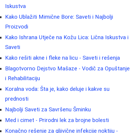
Iskustva
Kako Ublažiti Mimične Bore: Saveti i Najbolji
Proizvodi
Kako Ishrana Utječe na Kožu Lica: Lična Iskustva i
Saveti
Kako rešiti akne i fleke na licu - Saveti i rešenja
Blagotvorno Dejstvo Mašaze - Vodič za Opuštanje
i Rehabilitaciju
Koralna voda: Šta je, kako deluje i kakve su
prednosti
Najbolji Saveti za Savršenu Šminku
Med i cimet - Prirodni lek za brojne bolesti
Konačno rešenje za gljivične infekcije noktiju -