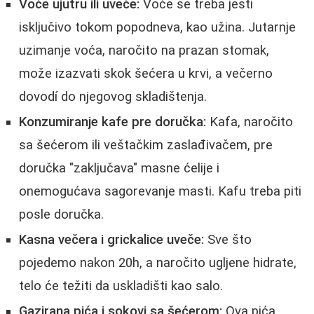
Voće ujutru ili uveče:
Voće se treba jesti
isključivo tokom popodneva, kao užina. Jutarnje
uzimanje voća, naročito na prazan stomak,
može izazvati skok šećera u krvi, a večerno
dovodí do njegovog skladištenja.
Konzumiranje kafe pre doručka:
Kafa, naročito
sa šećerom ili veštačkim zaslađivačem, pre
doručka "zaključava" masne ćelije i
onemogućava sagorevanje masti. Kafu treba piti
posle doručka.
Kasna večera i grickalice uveče:
Sve što
pojedemo nakon 20h, a naročito ugljene hidrate,
telo će težiti da uskladišti kao salo.
Gazirana pića i sokovi sa šećerom:
Ova pića