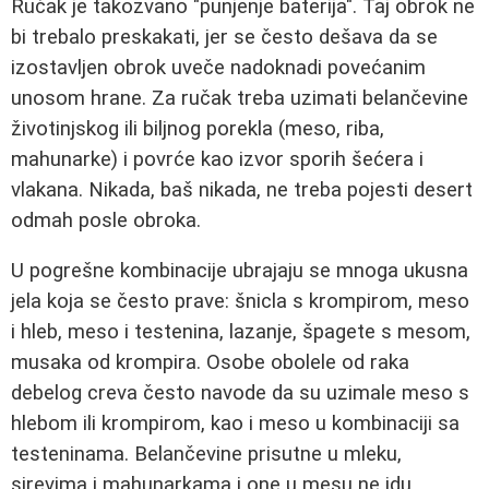
Ručak je takozvano "punjenje baterija". Taj obrok ne
bi trebalo preskakati, jer se često dešava da se
izostavljen obrok uveče nadoknadi povećanim
unosom hrane. Za ručak treba uzimati belančevine
životinjskog ili biljnog porekla (meso, riba,
mahunarke) i povrće kao izvor sporih šećera i
vlakana. Nikada, baš nikada, ne treba pojesti desert
odmah posle obroka.
U pogrešne kombinacije ubrajaju se mnoga ukusna
jela koja se često prave: šnicla s krompirom, meso
i hleb, meso i testenina, lazanje, špagete s mesom,
musaka od krompira. Osobe obolele od raka
debelog creva često navode da su uzimale meso s
hlebom ili krompirom, kao i meso u kombinaciji sa
testeninama. Belančevine prisutne u mleku,
sirevima i mahunarkama i one u mesu ne idu