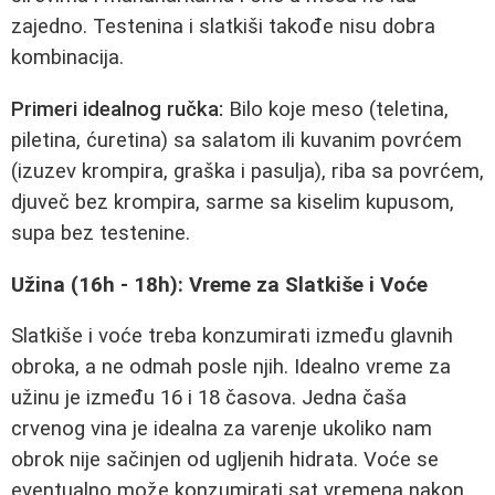
zajedno. Testenina i slatkiši takođe nisu dobra
kombinacija.
Primeri idealnog ručka:
Bilo koje meso (teletina,
piletina, ćuretina) sa salatom ili kuvanim povrćem
(izuzev krompira, graška i pasulja), riba sa povrćem,
djuveč bez krompira, sarme sa kiselim kupusom,
supa bez testenine.
Užina (16h - 18h): Vreme za Slatkiše i Voće
Slatkiše i voće treba konzumirati između glavnih
obroka, a ne odmah posle njih. Idealno vreme za
užinu je između 16 i 18 časova. Jedna čaša
crvenog vina je idealna za varenje ukoliko nam
obrok nije sačinjen od ugljenih hidrata. Voće se
eventualno može konzumirati sat vremena nakon