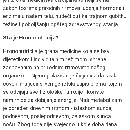
zakonitostima prirodnih ritmova lučenja hormona i
enzima u našem telu, nudeći put ka trajnom gubitku
težine i poboljšanju opšteg zdravstvenog stanja.
Šta je Hrononutricija?
Hrononutricija je grana medicine koja se bavi
dijetetikom i individualnim režimom ishrane
zasnovanim na prirodnim ritmovima našeg
organizma. Njeno polazište je činjenica da svaki
čovek ima jedinstven genetski zapis prema kojem
se odvijaju sve fiziološke funkcije i koriste
namirnice za dobijanje energije. Naš metabolizam
je određen dnevnim ritmom - izlaskom sunca,
podnevom, poslepodnevom, zalaskom sunca i
noću. Zbog toga nije svejedno u koje doba dana