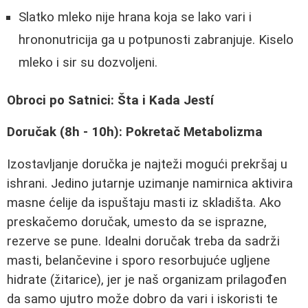
Slatko mleko nije hrana koja se lako vari i
hrononutricija ga u potpunosti zabranjuje. Kiselo
mleko i sir su dozvoljeni.
Obroci po Satnici: Šta i Kada Jestí
Doručak (8h - 10h): Pokretač Metabolizma
Izostavljanje doručka je najteži mogući prekršaj u
ishrani. Jedino jutarnje uzimanje namirnica aktivira
masne ćelije da ispuštaju masti iz skladišta. Ako
preskačemo doručak, umesto da se isprazne,
rezerve se pune. Idealni doručak treba da sadrži
masti, belančevine i sporo resorbujuće ugljene
hidrate (žitarice), jer je naš organizam prilagođen
da samo ujutro može dobro da vari i iskoristi te