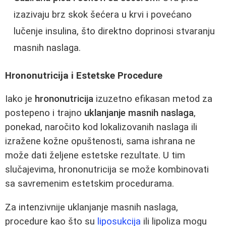
izazivaju brz skok šećera u krvi i povećano
lučenje insulina, što direktno doprinosi stvaranju
masnih naslaga.
Hrononutricija i Estetske Procedure
Iako je
hrononutricija
izuzetno efikasan metod za
postepeno i trajno
uklanjanje masnih naslaga
,
ponekad, naročito kod lokalizovanih naslaga ili
izražene kožne opuštenosti, sama ishrana ne
može dati željene estetske rezultate. U tim
slučajevima, hrononutricija se može kombinovati
sa savremenim estetskim procedurama.
Za intenzivnije uklanjanje masnih naslaga,
procedure kao što su
liposukcija
ili lipoliza mogu