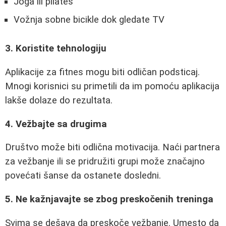
Joga ili pilates
Vožnja sobne bicikle dok gledate TV
3. Koristite tehnologiju
Aplikacije za fitnes mogu biti odličan podsticaj.
Mnogi korisnici su primetili da im pomoću aplikacija
lakše dolaze do rezultata.
4. Vežbajte sa drugima
Društvo može biti odlična motivacija. Naći partnera
za vežbanje ili se pridružiti grupi može značajno
povećati šanse da ostanete dosledni.
5. Ne kažnjavajte se zbog preskočenih treninga
Svima se dešava da preskoče vežbanje. Umesto da