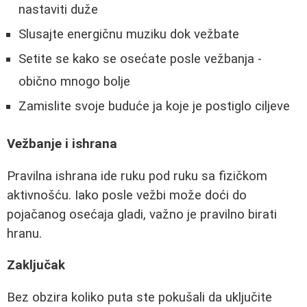
nastaviti duže
Slusajte energičnu muziku dok vežbate
Setite se kako se osećate posle vežbanja -
obično mnogo bolje
Zamislite svoje buduće ja koje je postiglo ciljeve
Vežbanje i ishrana
Pravilna ishrana ide ruku pod ruku sa fizičkom
aktivnošću. Iako posle vežbi može doći do
pojačanog osećaja gladi, važno je pravilno birati
hranu.
Zaključak
Bez obzira koliko puta ste pokušali da uključite