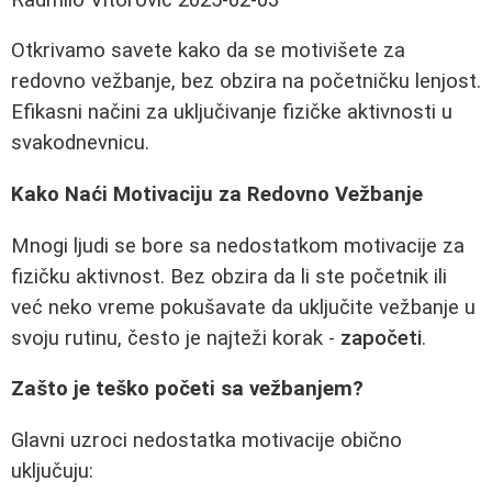
Otkrivamo savete kako da se motivišete za
redovno vežbanje, bez obzira na početničku lenjost.
Efikasni načini za uključivanje fizičke aktivnosti u
svakodnevnicu.
Kako Naći Motivaciju za Redovno Vežbanje
Mnogi ljudi se bore sa nedostatkom motivacije za
fizičku aktivnost. Bez obzira da li ste početnik ili
već neko vreme pokušavate da uključite vežbanje u
svoju rutinu, često je najteži korak -
započeti
.
Zašto je teško početi sa vežbanjem?
Glavni uzroci nedostatka motivacije obično
uključuju: