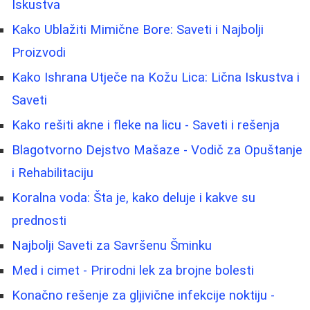
Iskustva
Kako Ublažiti Mimične Bore: Saveti i Najbolji
Proizvodi
Kako Ishrana Utječe na Kožu Lica: Lična Iskustva i
Saveti
Kako rešiti akne i fleke na licu - Saveti i rešenja
Blagotvorno Dejstvo Mašaze - Vodič za Opuštanje
i Rehabilitaciju
Koralna voda: Šta je, kako deluje i kakve su
prednosti
Najbolji Saveti za Savršenu Šminku
Med i cimet - Prirodni lek za brojne bolesti
Konačno rešenje za gljivične infekcije noktiju -