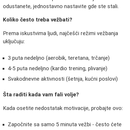
odustanete, jednostavno nastavite gde ste stali.
Koliko često treba vežbati?
Prema iskustvima ljudi, najčešći režimi vežbanja
uključuju:
3 puta nedeljno (aerobik, teretana, trčanje)
4-5 puta nedeljno (kardio trening, plivanje)
Svakodnevne aktivnosti (šetnja, kućni poslovi)
Šta raditi kada vam fali volje?
Kada osetite nedostatak motivacije, probajte ovo:
Započnite sa samo 5 minuta vežbi - često ćete