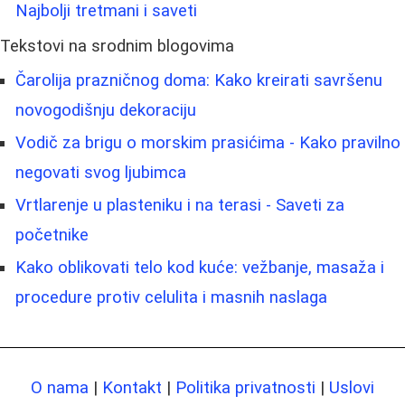
Najbolji tretmani i saveti
Tekstovi na srodnim blogovima
Čarolija prazničnog doma: Kako kreirati savršenu
novogodišnju dekoraciju
Vodič za brigu o morskim prasićima - Kako pravilno
negovati svog ljubimca
Vrtlarenje u plasteniku i na terasi - Saveti za
početnike
Kako oblikovati telo kod kuće: vežbanje, masaža i
procedure protiv celulita i masnih naslaga
O nama
|
Kontakt
|
Politika privatnosti
|
Uslovi