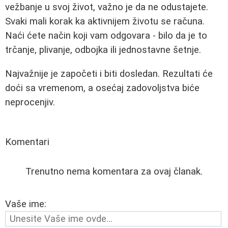
vežbanje u svoj život, važno je da ne odustajete.
Svaki mali korak ka aktivnijem životu se računa.
Naći ćete način koji vam odgovara - bilo da je to
trčanje, plivanje, odbojka ili jednostavne šetnje.
Najvažnije je započeti i biti dosledan. Rezultati će
doći sa vremenom, a osećaj zadovoljstva biće
neprocenjiv.
Komentari
Trenutno nema komentara za ovaj članak.
Vaše ime: