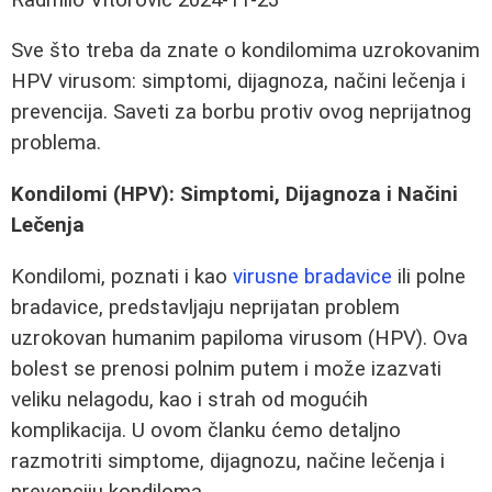
Sve što treba da znate o kondilomima uzrokovanim
HPV virusom: simptomi, dijagnoza, načini lečenja i
prevencija. Saveti za borbu protiv ovog neprijatnog
problema.
Kondilomi (HPV): Simptomi, Dijagnoza i Načini
Lečenja
Kondilomi, poznati i kao
virusne bradavice
ili polne
bradavice, predstavljaju neprijatan problem
uzrokovan humanim papiloma virusom (HPV). Ova
bolest se prenosi polnim putem i može izazvati
veliku nelagodu, kao i strah od mogućih
komplikacija. U ovom članku ćemo detaljno
razmotriti simptome, dijagnozu, načine lečenja i
prevenciju kondiloma.