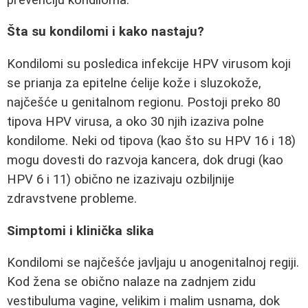
Šta su kondilomi i kako nastaju?
Kondilomi su posledica infekcije HPV virusom koji
se prianja za epitelne ćelije kože i sluzokože,
najčešće u genitalnom regionu. Postoji preko 80
tipova HPV virusa, a oko 30 njih izaziva polne
kondilome. Neki od tipova (kao što su HPV 16 i 18)
mogu dovesti do razvoja kancera, dok drugi (kao
HPV 6 i 11) obično ne izazivaju ozbiljnije
zdravstvene probleme.
Simptomi i klinička slika
Kondilomi se najčešće javljaju u anogenitalnoj regiji.
Kod žena se obično nalaze na zadnjem zidu
vestibuluma vagine, velikim i malim usnama, dok