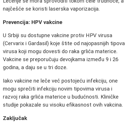
Lečenje se mora sprovoditi tokom cele trudnoće, a
najčešće se koristi laserska vaporizacija.
Prevencija: HPV vakcine
U Srbiji su dostupne vakcine protiv HPV virusa
(Cervarix i Gardasil) koje štite od najopasnijih tipova
virusa koji mogu dovesti do raka grlića materice.
Vakcine se preporučuju devojkama između 9 i 26
godina, a daju se u tri doze.
Iako vakcine ne leče već postojeću infekciju, one
mogu sprečiti infekciju novim tipovima virusa i
razvoj raka grlića materice u budućnosti. Kliničke
studije pokazale su visoku efikasnost ovih vakcina.
Zaključak