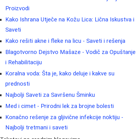
Proizvodi
Kako Ishrana Utječe na Kožu Lica: Lična Iskustva i
Saveti
Kako rešiti akne i fleke na licu - Saveti i rešenja
Blagotvorno Dejstvo Mašaze - Vodič za Opuštanje
i Rehabilitaciju
Koralna voda: Šta je, kako deluje i kakve su
prednosti
Najbolji Saveti za Savršenu Šminku
Med i cimet - Prirodni lek za brojne bolesti
Konačno rešenje za gljivične infekcije noktiju -
Najbolji tretmani i saveti