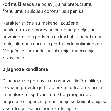
kod muškaraca se pojavljuju na prepucijumu,
frenulumu i sulcusu coronariusu penisa.
Karakteristične su mekane, izdužene
papilomatozne tvorevine često na peteljci, sa
površinom koja podseća na karfiol. U početku su
male, ali mogu narasti i postati vrlo voluminozne.
Moguće je i sekundarna infekcija, maceracija i
krvavljenje.
Dijagnoza kondiloma
Dijagnoza se postavlja na osnovu kliničke slike, ali
je važno potvrditi je histološkim, ultrastrukturnim i
imunološkim ispitivanjima. Zbog mogućnosti
pogrešne dijagnoze, preporučuje se konsultacija sa
više stručnjaka pre početka terapije.