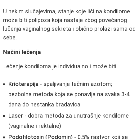
U nekim slučajevima, stanje koje liči na kondilome
može biti polipoza koja nastaje zbog povećanog
lučenja vaginalnog sekreta i obično prolazi sama od
sebe.
Načini lečenja
Lečenje kondiloma je individualno i može biti:
Krioterapija
- spaljivanje tečnim azotom;
bezbolna metoda koja se ponavlja na svaka 3-4
dana do nestanka bradavica
Laser
- dobra metoda za unutrašnje kondilome
(vaginalne i rektalne)
Podofilotoxin (Podomin)
- 0.5% rastvor koji se