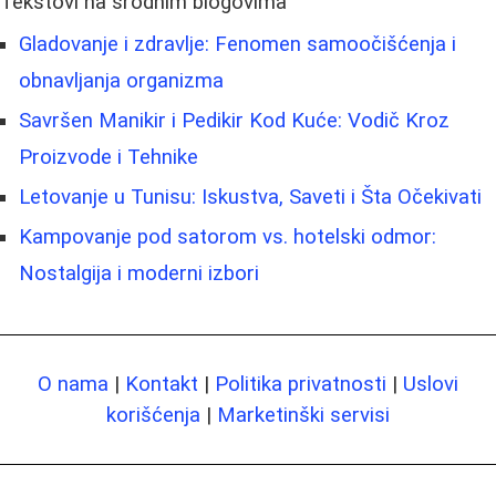
Tekstovi na srodnim blogovima
Gladovanje i zdravlje: Fenomen samoočišćenja i
obnavljanja organizma
Savršen Manikir i Pedikir Kod Kuće: Vodič Kroz
Proizvode i Tehnike
Letovanje u Tunisu: Iskustva, Saveti i Šta Očekivati
Kampovanje pod satorom vs. hotelski odmor:
Nostalgija i moderni izbori
O nama
|
Kontakt
|
Politika privatnosti
|
Uslovi
korišćenja
|
Marketinški servisi