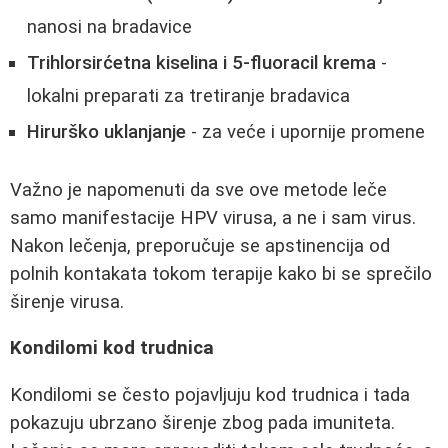
nanosi na bradavice
Trihlorsirćetna kiselina i 5-fluoracil krema
-
lokalni preparati za tretiranje bradavica
Hirurško uklanjanje
- za veće i upornije promene
Važno je napomenuti da sve ove metode leče
samo manifestacije HPV virusa, a ne i sam virus.
Nakon lečenja, preporučuje se apstinencija od
polnih kontakata tokom terapije kako bi se sprečilo
širenje virusa.
Kondilomi kod trudnica
Kondilomi se često pojavljuju kod trudnica i tada
pokazuju ubrzano širenje zbog pada imuniteta.