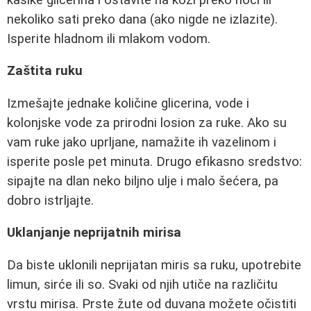
nekoliko sati preko dana (ako nigde ne izlazite).
Isperite hladnom ili mlakom vodom.
Zaštita ruku
Izmešajte jednake količine glicerina, vode i
kolonjske vode za prirodni losion za ruke. Ako su
vam ruke jako uprljane, namažite ih vazelinom i
isperite posle pet minuta. Drugo efikasno sredstvo:
sipajte na dlan neko biljno ulje i malo šećera, pa
dobro istrljajte.
Uklanjanje neprijatnih mirisa
Da biste uklonili neprijatan miris sa ruku, upotrebite
limun, sirće ili so. Svaki od njih utiče na različitu
vrstu mirisa. Prste žute od duvana možete očistiti