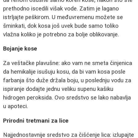
prethodno iscedili višak vode. Zatim je lagano
istrljajte peškirom. U međuvremenu možete se
šminkati, dok kosa još uvek bude samo toliko
vlažna koliko je potrebno za bolje oblikovanje.
Bojanje kose
Za veštačke plavušne: ako vam ne smeta činjenica
da hemikalije isušuju kosu, da bi vam kosa posle
farbanja što duže držala boju, u poslednju vodu za
ispiranje dodajte jednu veliku supenu kašiku
hidrogen peroksida. Ovo sredstvo se lako nabavlja
u apoteci.
Prirodni tretmani za lice
Najjednostavnije sredstvo za čišćenje lica: izlupajte