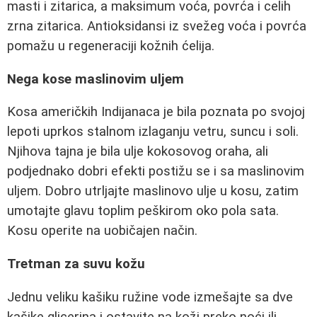
masti i zitarica, a maksimum voća, povrća i celih
zrna zitarica. Antioksidansi iz svežeg voća i povrća
pomažu u regeneraciji kožnih ćelija.
Nega kose maslinovim uljem
Kosa američkih Indijanaca je bila poznata po svojoj
lepoti uprkos stalnom izlaganju vetru, suncu i soli.
Njihova tajna je bila ulje kokosovog oraha, ali
podjednako dobri efekti postižu se i sa maslinovim
uljem. Dobro utrljajte maslinovo ulje u kosu, zatim
umotajte glavu toplim peškirom oko pola sata.
Kosu operite na uobičajen način.
Tretman za suvu kožu
Jednu veliku kašiku ružine vode izmešajte sa dve
kašike glicerina i ostavite na koži preko noći ili