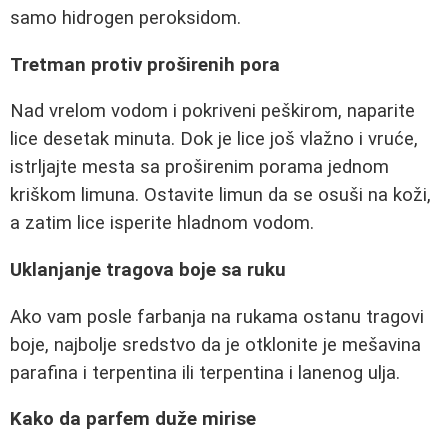
samo hidrogen peroksidom.
Tretman protiv proširenih pora
Nad vrelom vodom i pokriveni peškirom, naparite
lice desetak minuta. Dok je lice još vlažno i vruće,
istrljajte mesta sa proširenim porama jednom
kriškom limuna. Ostavite limun da se osuši na koži,
a zatim lice isperite hladnom vodom.
Uklanjanje tragova boje sa ruku
Ako vam posle farbanja na rukama ostanu tragovi
boje, najbolje sredstvo da je otklonite je mešavina
parafina i terpentina ili terpentina i lanenog ulja.
Kako da parfem duže mirise