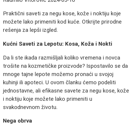
Praktični saveti za negu kose, kože i noktiju koje
možete lako primeniti kod kuće. Otkrijte prirodne
rešenja za lepši izgled.
Kućni Saveti za Lepotu: Kosa, Koža i Nokti
Da li ste ikada razmišljali koliko vremena i novca
trošite na kozmetičke proizvode? Ispostavilo se da
mnoge tajne lepote možemo pronaći u svojoj
kuhinji ili apoteci. U ovom članku ćemo podeliti
jednostavne, ali efikasne savete za negu kose, kože
i noktiju koje možete lako primeniti u
svakodnevnom životu.
Nega obrva