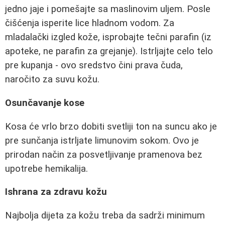
jedno jaje i pomešajte sa maslinovim uljem. Posle
čišćenja isperite lice hladnom vodom. Za
mladalački izgled kože, isprobajte tečni parafin (iz
apoteke, ne parafin za grejanje). Istrljajte celo telo
pre kupanja - ovo sredstvo čini prava čuda,
naročito za suvu kožu.
Osunčavanje kose
Kosa će vrlo brzo dobiti svetliji ton na suncu ako je
pre sunčanja istrljate limunovim sokom. Ovo je
prirodan način za posvetljivanje pramenova bez
upotrebe hemikalija.
Ishrana za zdravu kožu
Najbolja dijeta za kožu treba da sadrži minimum