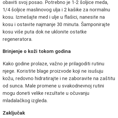
obaviti svoj posao. Potrebno je 1-2 šoljice meda,
1/4 šoljice maslinovog ulja i 2 kašike za normalnu
kosu. Izmešajte med i ulje u flašici, nanesite na
kosu i ostavite najmanje 30 minuta. Šamponirajte
kosu više puta dok ne uklonite ostatke
regeneratora.
Brinjenje o koži tokom godina
Kako godine prolaze, važno je prilagoditi rutinu
njege. Koristite blage proizvode koji ne isušuju
kožu, redovno hidratirajte i ne zaboravite na zaštitu
od sunca. Male promene u svakodnevnoj rutini
mogu doneti velike rezultate u očuvanju
mladalačkog izgleda.
Zaključak