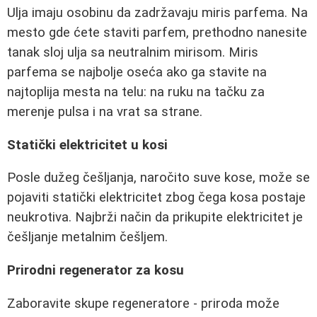
Ulja imaju osobinu da zadržavaju miris parfema. Na
mesto gde ćete staviti parfem, prethodno nanesite
tanak sloj ulja sa neutralnim mirisom. Miris
parfema se najbolje oseća ako ga stavite na
najtoplija mesta na telu: na ruku na tačku za
merenje pulsa i na vrat sa strane.
Statički elektricitet u kosi
Posle dužeg češljanja, naročito suve kose, može se
pojaviti statički elektricitet zbog čega kosa postaje
neukrotiva. Najbrži način da prikupite elektricitet je
češljanje metalnim češljem.
Prirodni regenerator za kosu
Zaboravite skupe regeneratore - priroda može