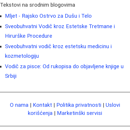
Tekstovi na srodnim blogovima
Mljet - Rajsko Ostrvo za Dušu i Telo
Sveobuhvatni Vodič kroz Estetske Tretmane i
Hirurške Procedure
Sveobuhvatni vodič kroz estetsku medicinu i
kozmetologiju
Vodič za pisce: Od rukopisa do objavljene knjige u
Srbiji
O nama
|
Kontakt
|
Politika privatnosti
|
Uslovi
korišćenja
|
Marketinški servisi