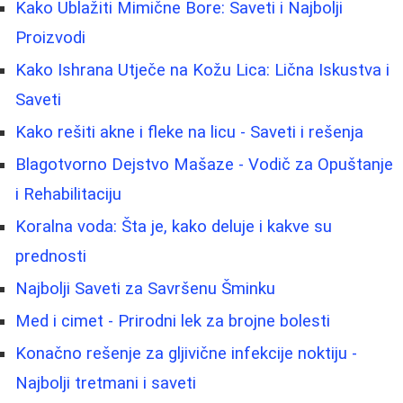
Kako Ublažiti Mimične Bore: Saveti i Najbolji
Proizvodi
Kako Ishrana Utječe na Kožu Lica: Lična Iskustva i
Saveti
Kako rešiti akne i fleke na licu - Saveti i rešenja
Blagotvorno Dejstvo Mašaze - Vodič za Opuštanje
i Rehabilitaciju
Koralna voda: Šta je, kako deluje i kakve su
prednosti
Najbolji Saveti za Savršenu Šminku
Med i cimet - Prirodni lek za brojne bolesti
Konačno rešenje za gljivične infekcije noktiju -
Najbolji tretmani i saveti