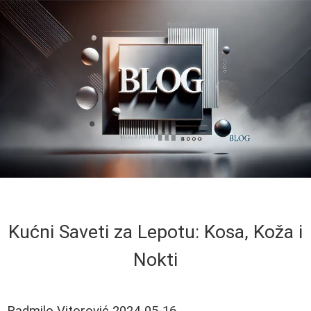
Kućni Saveti za Lepotu: Kosa, Koža i
Nokti
Radmilo Vitorović
2024-05-16