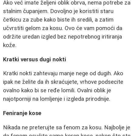
Ako već imate željeni oblik obrva, nema potrebe za
stalnim čupanjem. Dovoljno je koristiti staru
četkicu za zube kako biste ih sredili, a zatim
učvrstiti gelom za kosu. Ovo će vam pomoći da
održite uredan izgled bez nepotrebnog iritiranja
kože.
Kratki versus dugi nokti
Kratki nokti zahtevaju manje nege od dugih. Ako
ipak ne želite da ih skraćujete, vrhove podsecite
ovalno kako bi se ređe lomili. Ovalni oblik je
najotporniji na lomljenje i izgleda prirodnije.
Feniranje kose
Nikada ne preterujte sa fenom za kosu. Najbolje je
da fenom osušite samo koren kose, nakon što ste