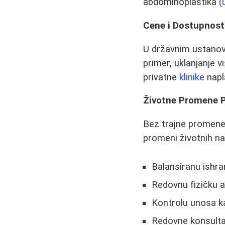
abdominoplastika (
Cene i Dostupnost
U državnim ustanov
primer, uklanjanje 
privatne
klinike
napl
Životne Promene P
Bez trajne promene i
promeni životnih nav
Balansiranu ishra
Redovnu fizičku a
Kontrolu unosa ka
Redovne konsulta