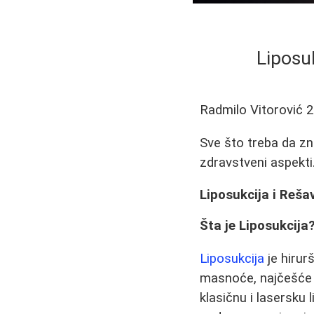
Liposuk
Radmilo Vitorović
2
Sve što treba da zna
zdravstveni aspekti
Liposukcija i Reša
Šta je Liposukcija
Liposukcija
je hirur
masnoće, najčešće s
klasičnu i lasersku 