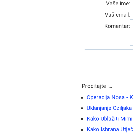
Vaše ime:
Vaš email:
Komentar:
Pročitajte i...
Operacija Nosa - Ko
Uklanjanje Ožiljaka
Kako Ublažiti Mimič
Kako Ishrana Utječ