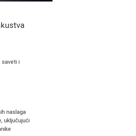
Iskustva
 saveti i
nih naslaga
, uključujući
hnike