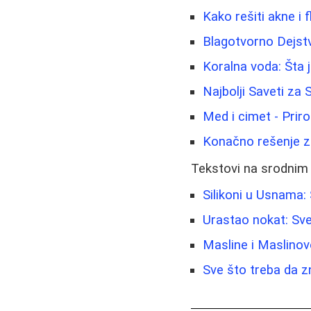
Kako rešiti akne i f
Blagotvorno Dejstv
Koralna voda: Šta j
Najbolji Saveti za
Med i cimet - Priro
Konačno rešenje za 
Tekstovi na srodnim
Silikoni u Usnama:
Urastao nokat: Sve
Masline i Maslino
Sve što treba da 