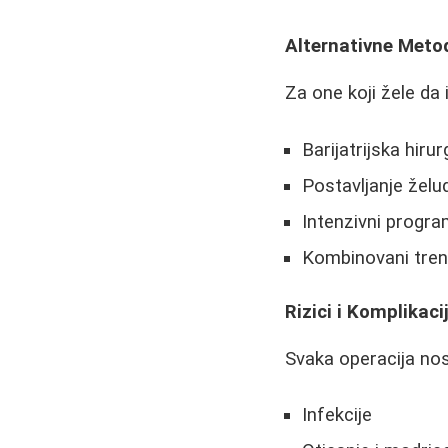
Alternativne Meto
Za one koji žele da
Barijatrijska hiru
Postavljanje žel
Intenzivni progra
Kombinovani tren
Rizici i Komplikaci
Svaka operacija nosi
Infekcije