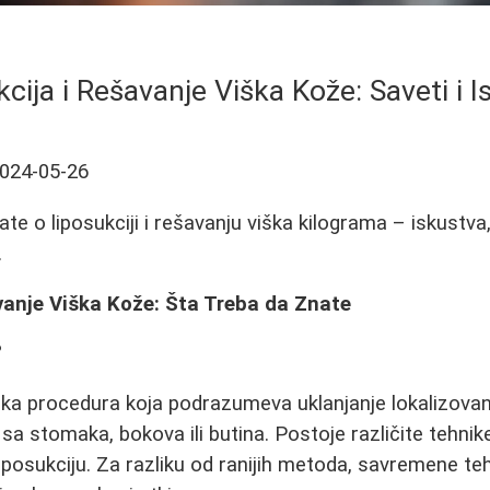
cija i Rešavanje Viška Kože: Saveti i 
024-05-26
te o liposukciji i rešavanju viška kilograma – iskustva,
.
vanje Viška Kože: Šta Treba da Znate
?
ška procedura koja podrazumeva uklanjanje lokalizova
a stomaka, bokova ili butina. Postoje različite tehnike
liposukciju. Za razliku od ranijih metoda, savremene te