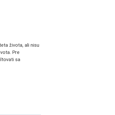
eta života, ali nisu
ivota. Pre
ltovati sa