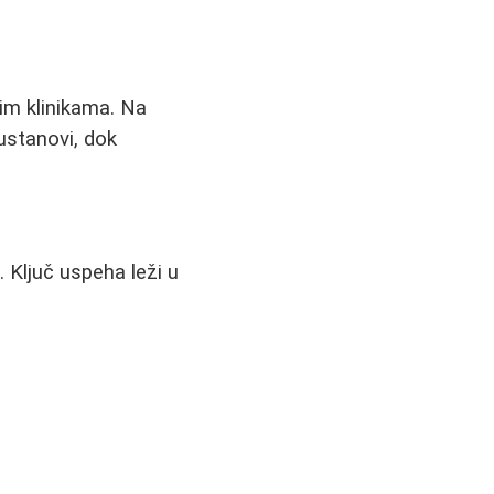
im klinikama. Na
ustanovi, dok
. Ključ uspeha leži u