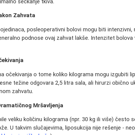
malno seckanje tkiva.
Nakon Zahvata
jedinaca, posleoperativni bolovi mogu biti intenzivni,
eralno podnose ovaj zahvat lakše. Intenzitet bolova v
čekivanja
a očekivanja o tome koliko kilograma mogu izgubiti li
lesne težine odgovara 2,5 litra sala, ali hirurzi obično 
dnom zahvatu.
Dramatičnog Mršavljenja
le veliku količinu kilograma (npr. 30 kg ili više) često
e. U takvim slučajevima, liposukcija nije rešenje - ne