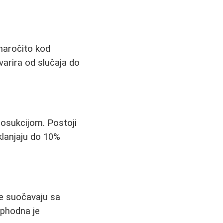
 naročito kod
arira od slučaja do
posukcijom. Postoji
uklanjaju do 10%
 se suočavaju sa
ophodna je