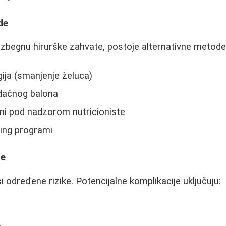
de
 izbegnu hirurške zahvate, postoje alternativne metode
rgija (smanjenje želuca)
udačnog balona
mi pod nadzorom nutricioniste
ing programi
je
 određene rizike. Potencijalne komplikacije uključuju: