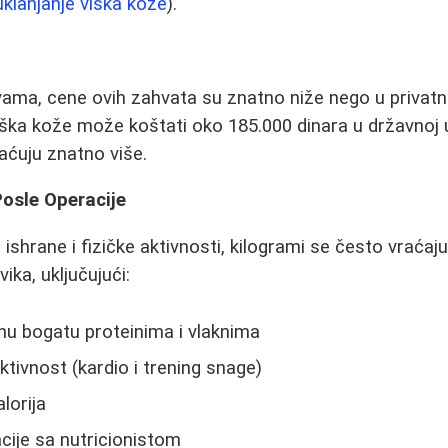
uklanjanje viška kože
).
ama, cene ovih zahvata su znatno niže nego u privatn
viška kože može koštati oko 185.000 dinara u državnoj 
aćuju znatno više.
osle Operacije
shrane i fizičke aktivnosti, kilogrami se često vraćaju
ika, uključujući:
nu bogatu proteinima i vlaknima
ktivnost (kardio i trening snage)
lorija
cije sa nutricionistom