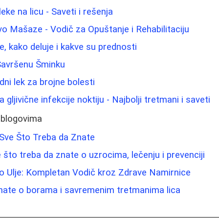
leke na licu - Saveti i rešenja
o Mašaze - Vodič za Opuštanje i Rehabilitaciju
e, kako deluje i kakve su prednosti
 Savršenu Šminku
dni lek za brojne bolesti
gljivične infekcije noktiju - Najbolji tretmani i saveti
 blogovima
 Sve Što Treba da Znate
 što treba da znate o uzrocima, lečenju i prevenciji
vo Ulje: Kompletan Vodič kroz Zdrave Namirnice
znate o borama i savremenim tretmanima lica