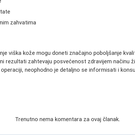
e
tate
tnim zahvatima
anje viška kože mogu doneti značajno poboljšanje kvalit
ajni rezultati zahtevaju posvećenost zdravijem načinu ž
operaciji, neophodno je detaljno se informisati i konsu
Trenutno nema komentara za ovaj članak.