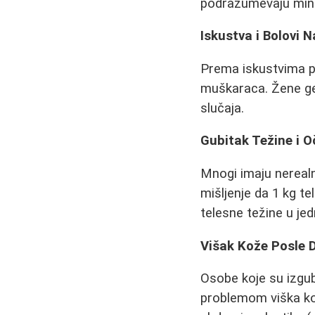
podrazumevaju mini
Iskustva i Bolovi 
Prema iskustvima po
muškaraca. Žene gen
slučaja.
Gubitak Težine i O
Mnogi imaju nerealn
mišljenje da 1 kg te
telesne težine u je
Višak Kože Posle 
Osobe koje su izgubi
problemom viška kož