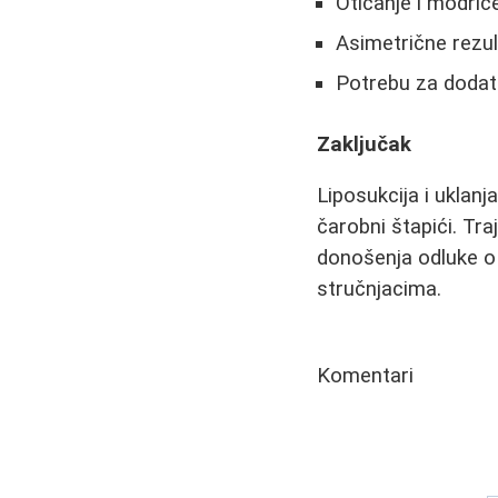
Oticanje i modric
Asimetrične rezul
Potrebu za doda
Zaključak
Liposukcija i uklanj
čarobni štapići. Tr
donošenja odluke o 
stručnjacima.
Komentari